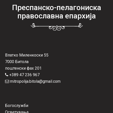
Преспанско-пелагониска
православна епархија
Влатко Миленкоски 55
7000 Битола
поштенски фах 201
+389 47 236 967
mitropolija.bitola@gmail.com
Богослужби
Осветувања