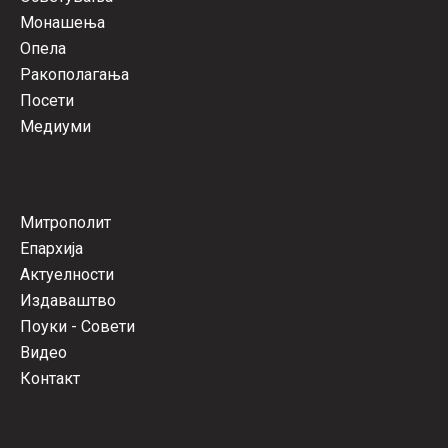
Монашења
Опела
Ракополагања
Посети
Медиуми
Митрополит
Епархија
Актуелности
Издаваштво
Поуки - Совети
Видео
Контакт