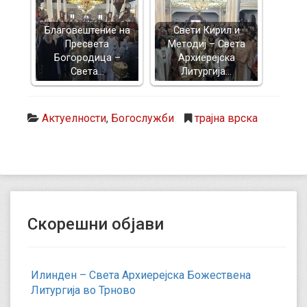
Благовештение на
Свети Кирил и
Пресвета
Методиј – Света
Богородица –
Архиерејска
Света…
Литургија…
Актуелности
,
Богослужби
трајна врска
Скорешни објави
Илинден – Света Архиерејска Божествена
Литургија во Трново