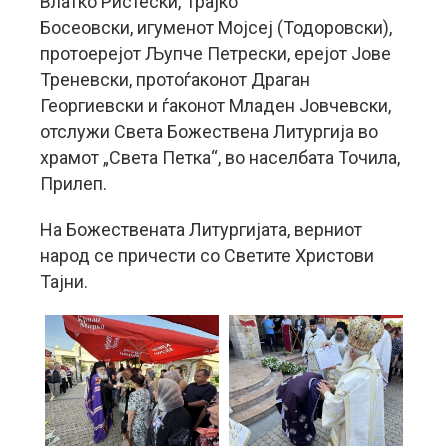
Влатко Ристески, Трајко
Босеовски, игуменот Мојсеј (Тодоровски),
протоерејот Љупче Петрески, ерејот Јове
Треневски, протоѓаконот Драган
Георгиевски и ѓаконот Младен Јовчевски,
отслужи Света Божествена Литургија во
храмот „Света Петка“, во населбата Точила,
Прилеп.
На Божествената Литургијата, верниот
народ се причести со Светите Христови
Тајни.