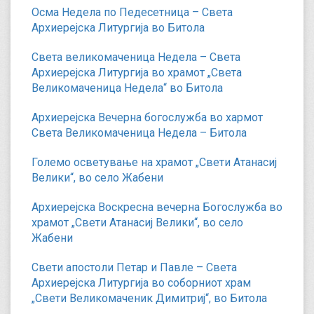
Осма Недела по Педесетница – Света
Архиерејска Литургија во Битола
Света великомаченица Недела – Света
Архиерејска Литургија во храмот „Света
Великомаченица Недела“ во Битола
Архиерејска Вечерна богослужба во хармот
Света Великомаченица Недела – Битола
Големо осветување на храмот „Свети Атанасиј
Велики“, во село Жабени
Архиерејска Воскресна вечерна Богослужба во
храмот „Свети Атанасиј Велики“, во село
Жабени
Свети апостоли Петар и Павле – Света
Архиерејска Литургија во соборниот храм
„Свети Великомаченик Димитриј“, во Битола