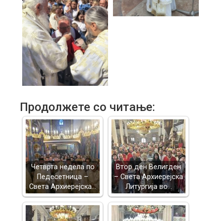
Продолжете со читање:
Четврта недела по
Втор ден Велигден
Педесетница –
– Света Архиерејска
Света Архиерејска…
Литургија во…