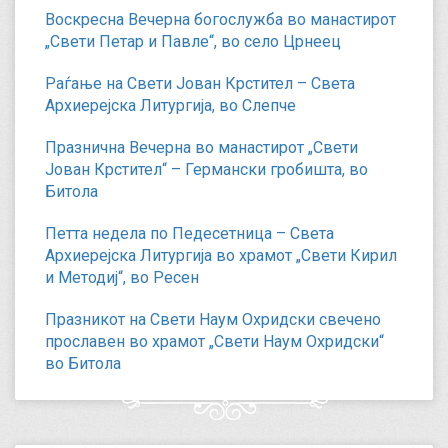
Воскресна Вечерна богослужба во манастирот
„Свети Петар и Павле“, во село Црнеец
Раѓање на Свети Јован Крстител – Света
Архиерејска Литургија, во Слепче
Празнична Вечерна во манастирот „Свети
Јован Крстител“ – Германски гробишта, во
Битола
Петта недела по Педесетница – Света
Архиерејска Литургија во храмот „Свети Кирил
и Методиј“, во Ресен
Празникот на Свети Наум Охридски свечено
прославен во храмот „Свети Наум Охридски“
во Битола