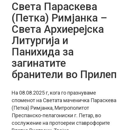
Света Параскева
(Петка) Римјанка –
Света Архиерејска
Литургија и
Панихида за
загинатите
бранители во Прилеп
На 08.08.2025 г, кога го празнуваме
споменот на Светата маченичка Параскева
(Петка) Римјанка, Митрополитот
Преспанско-пелагониски г. Петар, во
сослужение на протоереи ставрофорите