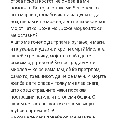
стоеа покрај крстот, не смееа да ми
помогнат. Во тој час така ми беше тешко,
што морав од длабочината на душата да
воздивнам и не можев, а да не извикам кон
Мојот Татко: Боже мој, Боже мој, зошто си
ме оставил?
А што ме гонело да трпам и ругање, и маки,
и плукање, и удари, и крст и смрт? Мислата
за тебе грешнику, мојата желба да те
спасам од гревови! Ќе пострадам – си
мислев – ќе се измачам, сѐ ќе претрпам,
само тој грешникот, да не се мачи. И мојата
желба да те спасам толку ми влеа снага,
што сред страшните маки посакав
пострашни патила и поголеми болки. О,
зарем не гледаш колку е голема мојата
љубов спрема тебе!
Никој не те сака повеќе од Мене! Ете, и