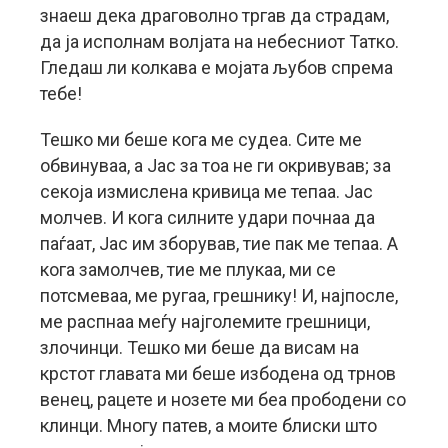
знаеш дека драговолно тргав да страдам,
да ја исполнам волјата на небесниот Татко.
Гледаш ли колкава е мојата љубов спрема
тебе!
Тешко ми беше кога ме судеа. Сите ме
обвинуваа, а Јас за тоа не ги окривував; за
секоја измислена кривица ме тепаа. Јас
молчев. И кога силните удари почнаа да
паѓаат, Јас им зборував, тие пак ме тепаа. А
кога замолчев, тие ме плукаа, ми се
потсмеваа, ме ругаа, грешнику! И, најпосле,
ме распнаа меѓу најголемите грешници,
злочинци. Тешко ми беше да висам на
крстот главата ми беше избодена од трнов
венец, рацете и нозете ми беа прободени со
клинци. Многу патев, а моите блиски што