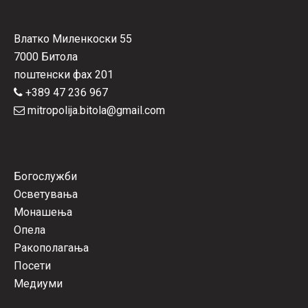
Влатко Миленкоски 55
7000 Битола
поштенски фах 201
+389 47 236 967
mitropolija.bitola@gmail.com
Богослужби
Осветувања
Монашења
Опела
Ракополагања
Посети
Медиуми