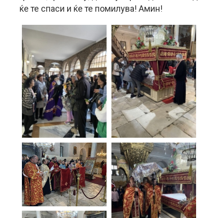
ќе те спаси и ќе те помилува! Амин!