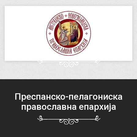
Преспанско-пелагониска
православна епархија