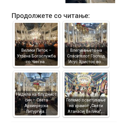
Продолжете со читање:
Велики Петок –
Влегувањето на
Утрена Богослужба
Спасителот Господ
со Чин на…
Исус Христос во…
Недела на блудниот
син – Света
Големо осветување
Архиерејска
на храмот „Свети
Литургија…
Атанасиј Велики“,…