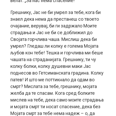
велат: „За нас нема спасение!”
Грешнику, Јас не би умрел за тебе, кога би
знаел дека нема да престанеш со твоето
очајание, верувај, би ги задржало Моите
страдања и Јас не би се доближил до
Својата горчлива чаша. Мислиш дека би
умрел? Гледаш ли колку е голема Мојата
љубов кон тебе! Тешка и горчлива ми беше
чашата на страданијата. Грешнику, ти чу
колку болки, колку душевни маки Јас
поднесов во Гетсиманската градина. Колку
патев! И што ме поттикнало да одам во
смрт? Мислата за тебе, грешнику, мојата
желба да те спасам. Кога сред болките
мислев на тебе, дека само моите страдања
и мојата смрт ти носат спасение, дека без
Мојата смрт за тебе нема надеж – о, да