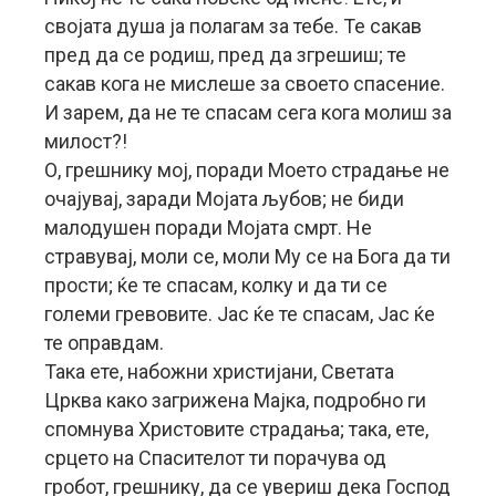
својата душа ја полагам за тебе. Те сакав
пред да се родиш, пред да згрешиш; те
сакав кога не мислеше за своето спасение.
И зарем, да не те спасам сега кога молиш за
милост?!
О, грешнику мој, поради Моето страдање не
очајувај, заради Мојата љубов; не биди
малодушен поради Мојата смрт. Не
стравувај, моли се, моли Му се на Бога да ти
прости; ќе те спасам, колку и да ти се
големи гревовите. Јас ќе те спасам, Јас ќе
те оправдам.
Така ете, набожни христијани, Светата
Црква како загрижена Мајка, подробно ги
спомнува Христовите страдања; така, ете,
срцето на Спасителот ти порачува од
гробот, грешнику, да се увериш дека Господ