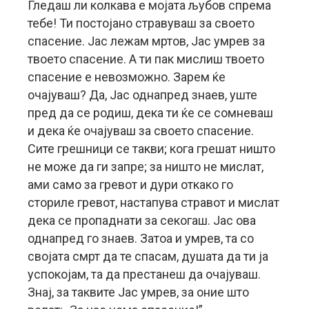
Гледаш ли колкава е мојата љубов спрема
тебе! Ти постојано стравуваш за своето
спасение. Јас лежам мртов, Јас умрев за
твоето спасение. А ти пак мислиш твоето
спасение е невозможно. Зарем ќе
очајуваш? Да, Јас однапред знаев, уште
пред да се родиш, дека ти ќе се сомневаш
и дека ќе очајуваш за своето спасение.
Сите грешници се такви; кога грешат ништо
не може да ги запре; за ништо не мислат,
ами само за гревот и дури откако го
сториле гревот, настапува стравот и мислат
дека се пропаднати за секогаш. Јас ова
однапред го знаев. Затоа и умрев, та со
својата смрт да те спасам, душата да ти ја
успокојам, та да престанеш да очајуваш.
Знај, за таквите Јас умрев, за оние што