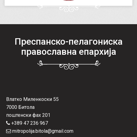
Преспанско-пелагониска
православна епархија
Влатко Миленкоски 55
7000 Битола
поштенски фах 201
+389 47 236 967
mitropolija.bitola@gmail.com