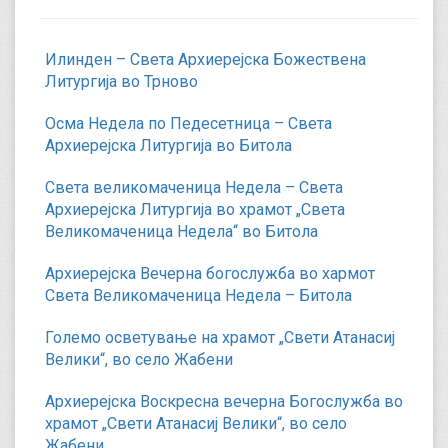
Илинден – Света Архиерејска Божествена
Литургија во Трново
Осма Недела по Педесетница – Света
Архиерејска Литургија во Битола
Света великомаченица Недела – Света
Архиерејска Литургија во храмот „Света
Великомаченица Недела“ во Битола
Архиерејска Вечерна богослужба во хармот
Света Великомаченица Недела – Битола
Големо осветување на храмот „Свети Атанасиј
Велики“, во село Жабени
Архиерејска Воскресна вечерна Богослужба во
храмот „Свети Атанасиј Велики“, во село
Жабени