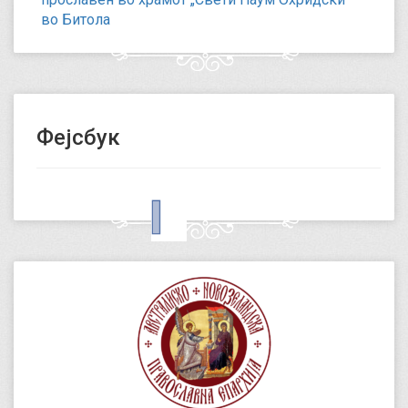
во Битола
Фејсбук