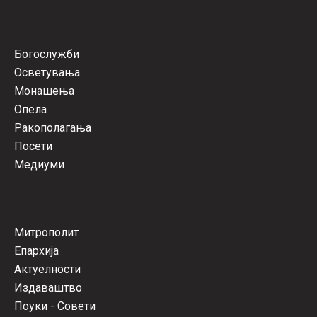
Богослужби
Осветувања
Монашења
Опела
Ракополагања
Посети
Медиуми
Митрополит
Епархија
Актуелности
Издаваштво
Поуки - Совети