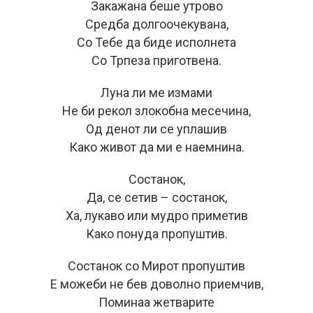
Закажана беше утрово
Средба долгоочекувана,
Со Тебе да биде исполнета
Со Трпеза приготвена.
Луна ли ме измами
Не би рекол злокобна месечина,
Од денот ли се уплашив
Како живот да ми е наемнина.
Состанок,
Да, се сетив – состанок,
Ха, лукаво или мудро приметив
Како понуда пропуштив.
Состанок со Мирот пропуштив
Е можеби не бев доволно приемчив,
Поминаа жетварите