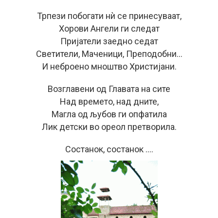
Трпези побогати нѝ се принесуваат,
Хорови Ангели ги следат
Пријатели заедно седат
Светители, Маченици, Преподобни…
И неброено мноштво Христијани.
Возглавени од Главата на сите
Над времето, над дните,
Магла од љубов ги опфатила
Лик детски во ореол претворила.
Состанок, состанок ….