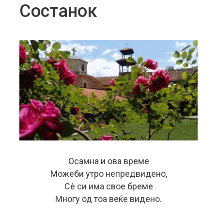
Состанок
Осамна и ова време
Можеби утро непредвидено,
Сè си има свое бреме
Многу од тоа веќе видено.