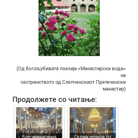
(Од богољубивата поезија »Манастирски води«
на
сестринството од Слепченскиот Претеченски
манастир)
Продолжете со читање:
Влегувањето на
Седма недела по