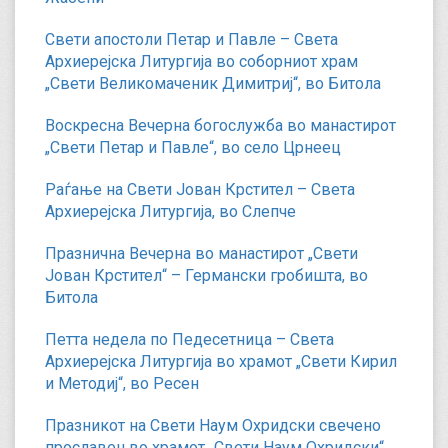
Свети апостоли Петар и Павле – Света
Архиерејска Литургија во соборниот храм
„Свети Великомаченик Димитриј“, во Битола
Воскресна Вечерна богослужба во манастирот
„Свети Петар и Павле“, во село Црнеец
Раѓање на Свети Јован Крстител – Света
Архиерејска Литургија, во Слепче
Празнична Вечерна во манастирот „Свети
Јован Крстител“ – Германски гробишта, во
Битола
Петта недела по Педесетница – Света
Архиерејска Литургија во храмот „Свети Кирил
и Методиј“, во Ресен
Празникот на Свети Наум Охридски свечено
прославен во храмот „Свети Наум Охридски“