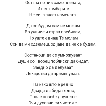
Остана по нив само плевата,
И сега амбарите
Не си ја знаат намената.
Да се будам сам не можам
Во униние и страв пребивам,
Но уште еднаш Те молам
Сон да ми одземеш, од јаве да не се будам.
Состаноци да се умножуваат
Души со Творец поблиски да бидат,
Заедно да делуваат
Лекарства да применуваат.
Па како што е редно
Двајца да бидат едно,
После повеќе дружење
Очи духовни си чистиме.