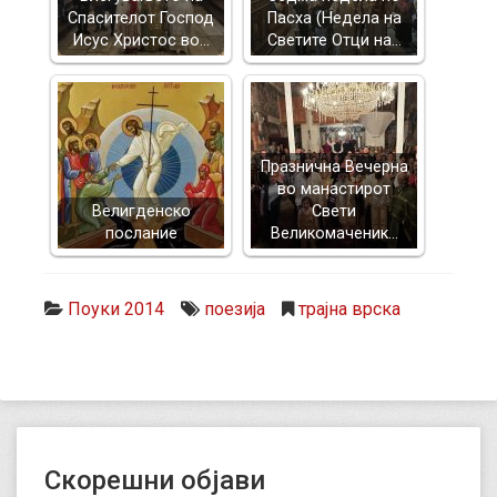
Спасителот Господ
Пасха (Недела на
Исус Христос во…
Светите Отци на…
Празнична Вечерна
во манастирот
Велигденско
Свети
послание
Великомаченик…
Поуки 2014
поезија
трајна врска
Скорешни објави