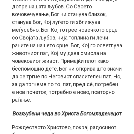
допре нашата љубов. Со Своето
вочовечување, Бог ни станува близок,
станува Бог, Кој луѓето ги зближува
меѓусебно. Бог Кој го грее човечкото срце
со Својата љубов, чија топлина ги лечи
раните на нашето срце. Бог, Кој го осветлува
животниот пат, Кој му дава смисла на
човековиот живот. Примајќи плот како
беспомошно дете, Бог ни открива што значи
да се тргне по Неговиот спасителен пат. Но,
за да тргнеме по тој пат, пред сѐ, потребен
е нов почеток, потребно е ново, повторно
раѓање.
Возљубени чеда во Христа Богомладенецот
Рождеството Христово, покрај радосниот