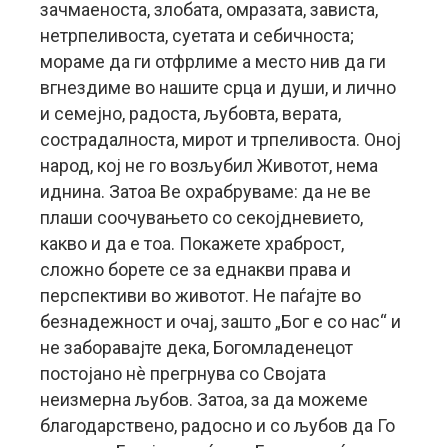
зачмаеноста, злобата, омразата, зависта,
нетрпеливоста, суетата и себичноста;
мораме да ги отфрлиме а место нив да ги
вгнездиме во нашите срца и души, и лично
и семејно, радоста, љубовта, верата,
сострадалноста, мирот и трпеливоста. Оној
народ, кој не го возљубил Животот, нема
иднина. Затоа Ве охрабруваме: да не ве
плаши соочувањето со секојдневието,
какво и да е тоа. Покажете храброст,
сложно борете се за еднакви права и
перспективи во животот. Не паѓајте во
безнадежност и очај, зашто „Бог е со нас“ и
не заборавајте дека, Богомладенецот
постојано нѐ прегрнува со Својата
неизмерна љубов. Затоа, за да можеме
благодарствено, радосно и со љубов да Го