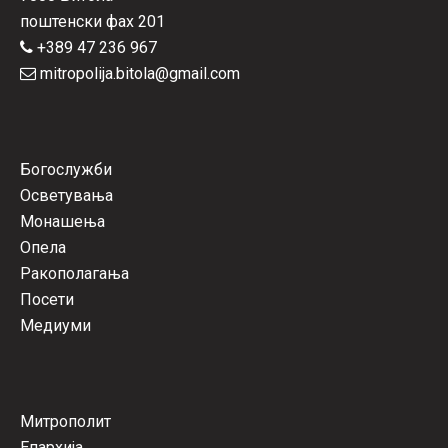
поштенски фах 201
+389 47 236 967
mitropolija.bitola@gmail.com
Богослужби
Осветувања
Монашења
Опела
Ракополагања
Посети
Медиуми
Митрополит
Епархија