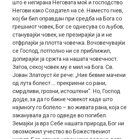
што е негирана Неговата моќ и господство
Негови како Создател на сѐ. Наместо гнев,
кој би бил оправдан при средба на Бога со
грешниот човек, Бог се однесува со љубов,
станувајќи човек, не презирајќи ја и не
отфрлајќи ја плотта човечка. Вочовечувајќи
се Господ, потполно ни се приближил,
допирајќи ја сржта на нашата човечност.
Затоа, секој човек му е мил на Бога. Св.
Јован Златоуст ќе рече: „Ние бевме мачени
од лута болест … прекриени со рани,
смрдливи, грозни, истоштени“. Но, Господ
дојде, за да го бакне човекот каде што
најмногу го болело – во живата рана, која се
заканувала да го одведе во погибел.
Земајќи ја врз Себе нашата природа, Бог ни
овозможил учество во Божествениот