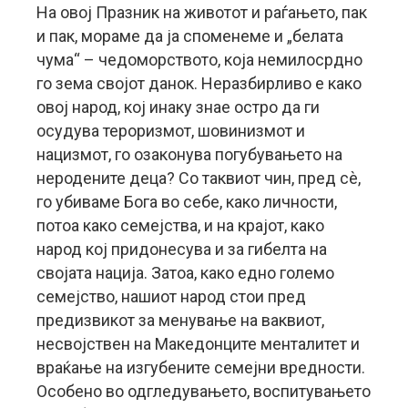
На овој Празник на животот и раѓањето, пак
и пак, мораме да ја споменеме и „белата
чума“ – чедоморството, која немилосрдно
го зема својот данок. Неразбирливо е како
овој народ, кој инаку знае остро да ги
осудува тероризмот, шовинизмот и
нацизмот, го озаконува погубувањето на
неродените деца? Со таквиот чин, пред сѐ,
го убиваме Бога во себе, како личности,
потоа како семејства, и на крајот, како
народ кој придонесува и за гибелта на
својата нација. Затоа, како едно големо
семејство, нашиот народ стои пред
предизвикот за менување на ваквиот,
несвојствен на Македонците менталитет и
враќање на изгубените семејни вредности.
Особено во одгледувањето, воспитувањето