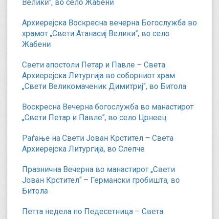
Велики“, во село Жабени
Архиерејска Воскресна вечерна Богослужба во
храмот „Свети Атанасиј Велики“, во село
Жабени
Свети апостоли Петар и Павле – Света
Архиерејска Литургија во соборниот храм
„Свети Великомаченик Димитриј“, во Битола
Воскресна Вечерна богослужба во манастирот
„Свети Петар и Павле“, во село Црнеец
Раѓање на Свети Јован Крстител – Света
Архиерејска Литургија, во Слепче
Празнична Вечерна во манастирот „Свети
Јован Крстител“ – Германски гробишта, во
Битола
Петта недела по Педесетница – Света