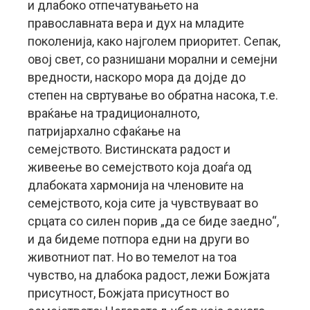
и длабоко отпечатувањето на
православната вера и дух на младите
поколенија, како најголем приоритет. Сепак,
овој свет, со разнишани морални и семејни
вредности, наскоро мора да дојде до
степен на свртување во обратна насока, т.е.
враќање на традиционалното,
патријархално сфаќање на
семејството. Вистинската радост и
живеење во семејството која доаѓа од
длабоката хармонија на членовите на
семејството, која сите ја чувствуваат во
срцата со силен порив „да се биде заедно“,
и да бидеме потпора едни на други во
животниот пат. Но во темелот на тоа
чувство, на длабока радост, лежи Божјата
присутност, Божјата присутност во