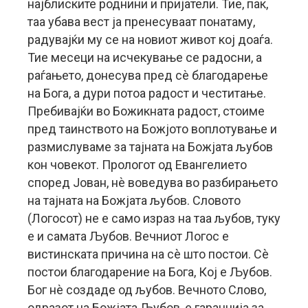
најблиските роднини и пријатели. Тие, пак,
таа убава вест ја пренесуваат понатаму,
радувајќи му се на новиот живот кој доаѓа.
Тие месеци на исчекување се радосни, а
раѓањето, донесува пред сѐ благодарење
на Бога, а дури потоа радост и честитање.
Пребивајќи во Божикната радост, стоиме
пред таинството на Божјото воплотување и
размислуваме за тајната на Божјата љубов
кон човекот. Прологот од Евангелието
според Јован, нѐ воведува во разбирањето
на тајната на Божјата љубов. Словото
(Логосот) не е само израз на таа љубов, туку
е и самата Љубов. Вечниот Логос е
вистинската причина на сè што постои. Сè
постои благодарение на Бога, Кој е Љубов.
Бог нѐ создаде од љубов. Вечното Слово,
одразот на Божјата Љубов, е гаранција за