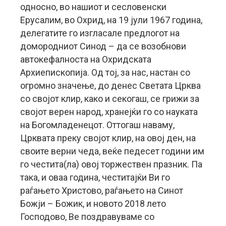
односно, во нашиот и сесловенски
Ерусалим, во Охрид, на 19 јули 1967 година,
делегатите го изгласале предлогот на
домородниот Синод – да се возобнови
автокефалноста на Охридската
Архиепископија. Од тој, за нас, настан со
огромно значење, до денес Светата Црква
со својот клир, како и секогаш, се грижи за
својот верен народ, хранејќи го со науката
на Богомладенецот. Оттогаш наваму,
Црквата преку својот клир, на овој ден, на
своите верни чеда, веќе педесет години им
го честита(ла) овој торжествен празник. Па
така, и оваа година, честитајќи Ви го
раѓањето Христово, раѓањето на Синот
Божји – Божик, и новото 2018 лето
Господово, Ве поздравуваме со