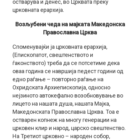
остварува и денес, во Црквата преку
црковната ерархија.
Возљубени чеда на мајката Македонска
Православна Црква
Споменувајќи ја црковната ерархија,
(Епископатот, свештенството и
ѓаконството) треба да се потсетиме дека
оваа година се навршија педест години од
едно раѓање – повторно раѓање на
Охридската Архиепископија, односно
нејзиното автокефално возобновување во
лицето на нашата душа, нашата Мајка,
Македонската Православна Црква. Тоа е
остварен копнеж на многу генерации на
црковен клир и народ, царско свештенство.
На Третиот црковно – народен собор,