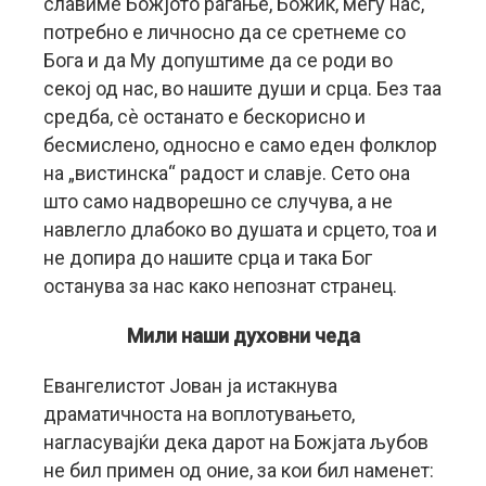
славиме Божјото раѓање, Божик, меѓу нас,
потребно е личносно да се сретнеме со
Бога и да Му допуштиме да се роди во
секој од нас, во нашите души и срца. Без таа
средба, сѐ останато е бескорисно и
бесмислено, односно е само еден фолклор
на „вистинска“ радост и славје. Сето она
што само надворешно се случува, а не
навлегло длабоко во душата и срцето, тоа и
не допира до нашите срца и така Бог
останува за нас како непознат странец.
Мили наши духовни чеда
Евангелистот Јован ја истакнува
драматичноста на воплотувањето,
нагласувајќи дека дарот на Божјата љубов
не бил примен од оние, за кои бил наменет: