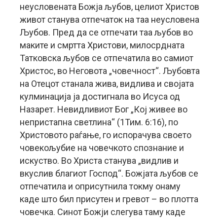
неусловената Божја љубов, целиот Христов
живот станува отпечаток на таа неусловена
Љубов. Пред да се отпечати таа љубов во
маките и смртта Христови, милосрдната
Татковска љубов се отпечатила во самиот
Христос, во Неговота „човечност“. Љубовта
на Отецот станала жива, видлива и својата
кулминација ја достигнала во Исуса од
Назарет. Невидливиот Бог „Кој живее во
непристапна светлина“ (1Тим. 6:16), по
Христовото раѓање, го испорачува своето
човекољубие на човечкото спознание и
искуство. Во Христа станува „видлив и
вкуслив благиот Господ“. Божјата љубов се
отпечатила и оприсутнила токму онаму
каде што бил присутен и гревот – во плотта
човечка. Синот Божји слегува таму каде