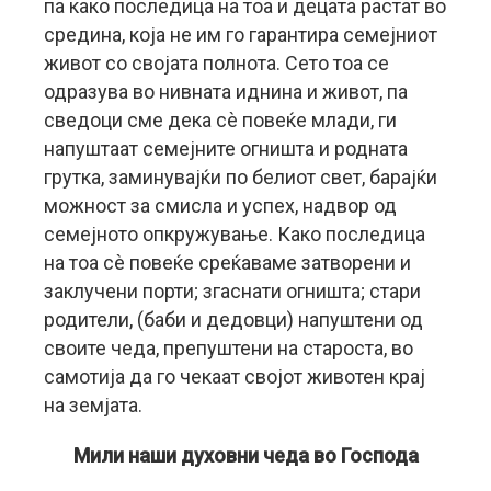
па како последица на тоа и децата растат во
средина, која не им го гарантира семејниот
живот со својата полнота. Сето тоа се
одразува во нивната иднина и живот, па
сведоци сме дека сѐ повеќе млади, ги
напуштаат семејните огништа и родната
грутка, заминувајќи по белиот свет, барајќи
можност за смисла и успех, надвор од
семејното опкружување. Како последица
на тоа сѐ повеќе среќаваме затворени и
заклучени порти; згаснати огништа; стари
родители, (баби и дедовци) напуштени од
своите чеда, препуштени на староста, во
самотија да го чекаат својот животен крај
на земјата.
Мили наши духовни чеда во Господа