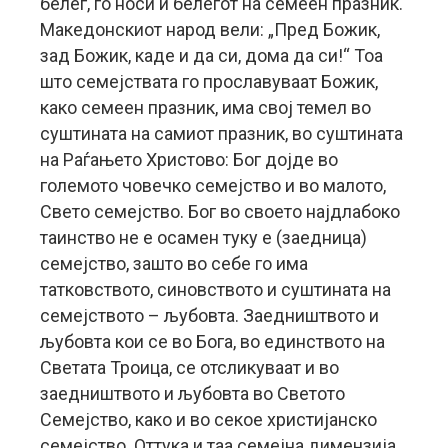
белег, го носи и белегот на семеен празник.
Македонскиот народ вели: „Пред Божик,
зад Божик, каде и да си, дома да си!“ Тоа
што семејствата го прославуваат Божик,
како семеен празник, има свој темел во
суштината на самиот празник, во суштината
на Раѓањето Христово: Бог дојде во
големото човечко семејство и во малото,
Свето семејство. Бог во своето најдлабоко
таинство не е осамен туку е (заедница)
семејство, зашто во себе го има
татковството, синовството и суштината на
семејството – љубовта. Заедништвото и
љубовта кои се во Бога, во единството на
Светата Троица, се отсликуваат и во
заедништвото и љубовта во Светото
Семејство, како и во секое христијанско
семејство. Оттука и таа семејна димензија