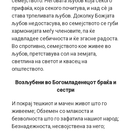
семејството: Неговата љубов која секого
прифаќа, која секого почитува, и над сѐ ја
става трпеливата љубов. Доколку Божјата
љубов недостасува, во семејството се губи
хармонијата меѓу членовите, па ќе
надвладее себичноста и ќе згасне радоста.
Во спротивно, семејството кое живее во
љубов, претставува сол на земјата,
светлина на светот и квасец на
општеството.
Возљубени во Богомладенецот браќа и
сестри
И покрај тешкиот и мачен живот што го
живееме; Обземен со млакоста и
безволноста што го зафатила нашиот народ;
Безнадежноста, несвојствена за него;