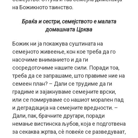
на Божикното таинство.
Браќа и сестри, семејството е малата
домашната Црква
Божик ни ја покажува суштината на
семејното живеење, кон кое треба да го
насочиме вниманието и да ги
сосредоточиме нашите сили. Поради тоа,
треба да се запрашаме, што правиме ние на
семеен план? – Дали се трудиме да ги
градиме и зајакнуваме семејните врски,
или се помируваме со нашиот морален пад
и деградација на семејните вредности. –
Дали, пак, брачните другари, поради
немање вистинска љубов, која е подготвена
за секаква жртва, сѐ повеќе се разведуваат,