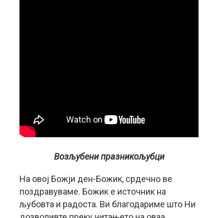
Возљубени празникољубци
На овој Божји ден-Божик, срдечно ве
поздравуваме. Божик е источник на
љубовта и радоста. Ви благодариме што Ни
дозволивте преку читањето на оваа