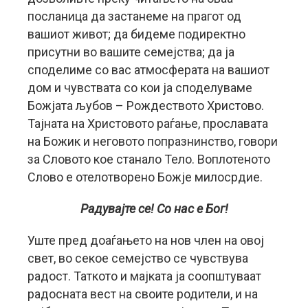
посланица да застанеме на прагот од
вашиот живот; да бидеме подиректно
присутни во вашите семејства; да ја
споделиме со вас атмосферата на вашиот
дом и чувствата со кои ја споделуваме
Божјата љубов – Рождеството Христово.
Тајната на Христовото раѓање, прославата
на Божик и неговото попразнинство, говори
за Словото кое станало Тело. Воплотеното
Слово е отелотворено Божје милосрдие.
Радувајте се! Со нас е Бог!
Уште пред доаѓањето на нов член на овој
свет, во секое семејство се чувствува
радост. Таткото и мајката ја соопштуваат
радосната вест на своите родители, и на