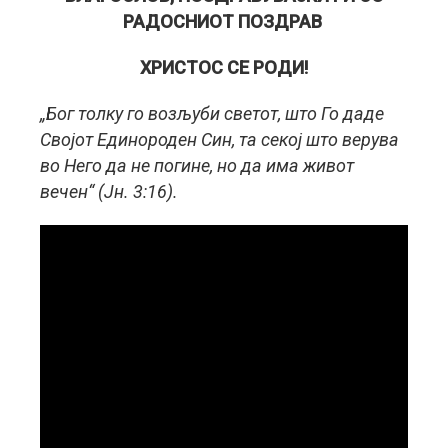
РАДОСНИОТ ПОЗДРАВ
ХРИСТОС СЕ РОДИ!
„Бог толку го возљуби светот, што Го даде
Својот Единороден Син, та секој што верува
во Него да не погине, но да има живот
вечен“ (Јн. 3:16).