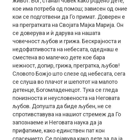
живот. Бог, станал човек како родено дете,
кое има потреба од помош; зависен од оние
кои се подготвени да Го примат. Доверен е
на прегратката на Својата Мајка Марија. Он
се доверува и ѝ дарува на нашата
човечност љубов и грижа. Бескрајноста и
недофатливоста на небесата, одеднаш е
сместена во малечко дете кое бара
нежност, допир, грижа, прегратка, љубов!
Словото Божјо што слезе од небесата, сега
се слуша во плачот и шепотот на малото
детенце, Богомладенецот. Тука се гледа
понизноста и неусловеноста на Неговата
љубов. Допушта да биде љубен, не се
спротивставува на нашиот стремеж да Го
запознаеме и Неговата наука да ја
прифатиме, како единствен пат кон
спасението. Се појавува како дете за да ја