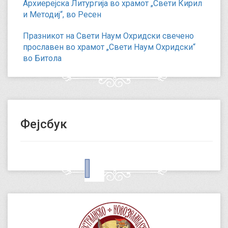
Архиерејска Литургија во храмот „Свети Кирил
и Методиј“, во Ресен
Празникот на Свети Наум Охридски свечено
прославен во храмот „Свети Наум Охридски“
во Битола
Фејсбук