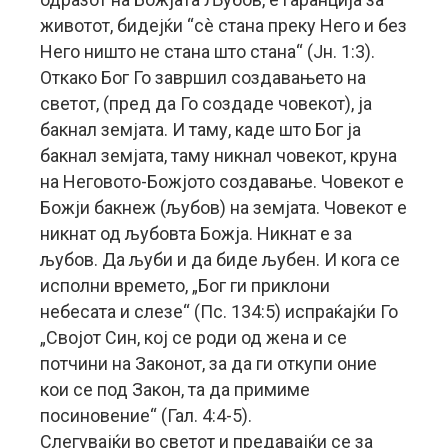
животот, бидејќи “сѐ стана преку Него и без
Него ништо не стана што стана“ (Јн. 1:3).
Откако Бог Го завршил создавањето на
светот, (пред да Го создаде човекот), ја
бакнал земјата. И таму, каде што Бог ја
бакнал земјата, таму никнал човекот, круна
на Неговото-Божјото создавање. Човекот е
Божји бакнеж (љубов) на земјата. Човекот е
никнат од љубовта Божја. Никнат е за
љубов. Да љуби и да биде љубен. И кога се
исполни времето, „Бог ги приклони
небесата и слезе“ (Пс. 134:5) испраќајќи Го
„Својот Син, кој се роди од жена и се
потчини на Законот, за да ги откупи оние
кои се под Закон, та да примиме
посиновение“ (Гал. 4:4-5).
Слегувајќи во светот и предавајќи се за