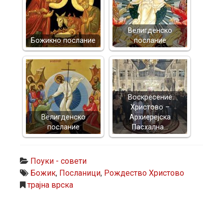
Велигденско
Божикно послание
послание
Воскресение
Христово –
Велигденско
Архиерејска
послание
Пасхална…
Поуки - совети
Божик
,
Посланици
,
Рождество Христово
трајна врска