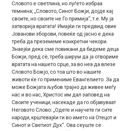
Словото е светлина, но луѓето избраа
темнина; „Словото, Синот Божји, дојде кај
своите, но своите не Го примија“, т.е. Му ја
затворија вратата! Имајќи ги предвид овие
Јованови зборови, повеќе од јасно е дека
треба да преземеме конкретни чекори.
Знаејќи дека сме повикани да бидеме деца
Божји, пред сѐ, треба ширум да ја отвориме
вратата на нашето срце, за во неа да влезе
Словото Божјо, со тоа што во нашите
животи ќе го примениме Евангелието. За да
може Божјата љубов трајно да живее меѓу
нас и во нас, Христос им дал заповед на
Своите ученици, насекаде да го објавуваат
Неговото Слово: „Одете и научете ги сите
народи, крштевајќи ги во името на Отецот и
Синот и Светиот Дух“. Ова сеуште се