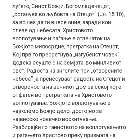
луѓето, Синот Божји, Богомладенецот,
„останува во љубовта на Отецот“ (Јн. 15:10),
за во неа да ги внесе оние, заради кои
слезе од небесата. Христовото
воплотување и раѓање е отпечаток на
Божјото милосрдие, прегратка на Отецот,
Кој прв го пресретнува „изгубенот човек“,
додека сеуште е на земјата, во минливиот
свет. Радоста на ангелите при „отворените
небеса“ ја пренесуваат радоста на Отецот и
отвореноста на вечниот дом за секој кој е
опфатен во прегратката на Христовото
воплотување. Божјото воплотување е
најголемо Божјо дело, достојно за
највисоко човечко восхитување.
Разбирајќи го таинството на воплотувањето
и раѓањето Христово преку призмата на