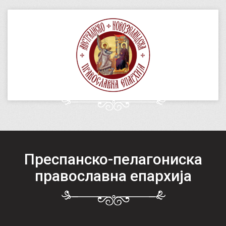
Преспанско-пелагониска
православна епархија