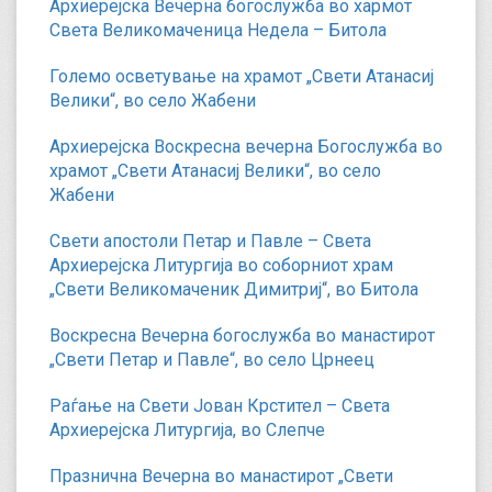
Архиерејска Вечерна богослужба во хармот
Света Великомаченица Недела – Битола
Големо осветување на храмот „Свети Атанасиј
Велики“, во село Жабени
Архиерејска Воскресна вечерна Богослужба во
храмот „Свети Атанасиј Велики“, во село
Жабени
Свети апостоли Петар и Павле – Света
Архиерејска Литургија во соборниот храм
„Свети Великомаченик Димитриј“, во Битола
Воскресна Вечерна богослужба во манастирот
„Свети Петар и Павле“, во село Црнеец
Раѓање на Свети Јован Крстител – Света
Архиерејска Литургија, во Слепче
Празнична Вечерна во манастирот „Свети