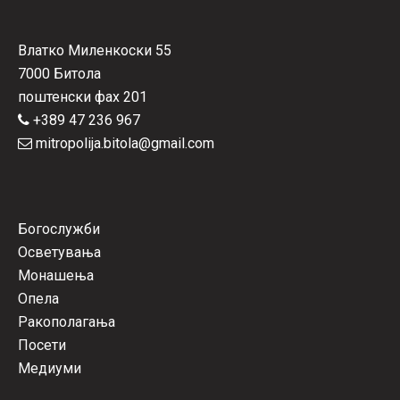
Влатко Миленкоски 55
7000 Битола
поштенски фах 201
+389 47 236 967
mitropolija.bitola@gmail.com
Богослужби
Осветувања
Монашења
Опела
Ракополагања
Посети
Медиуми