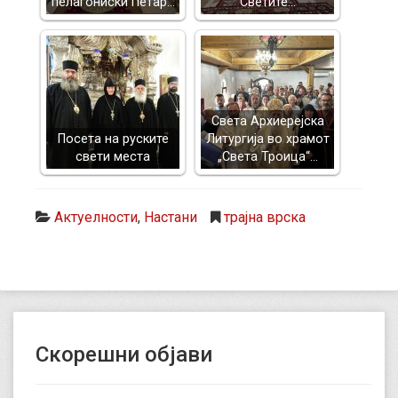
пелагониски Петар…
Светите…
Света Архиерејска
Посета на руските
Литургија во храмот
свети места
„Света Троица“…
Актуелности
,
Настани
трајна врска
Скорешни објави