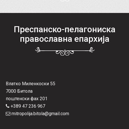
Преспанско-пелагониска
православна епархија
Влатко Миленкоски 55
7000 Битола
поштенски фах 201
+389 47 236 967
mitropolija.bitola@gmail.com