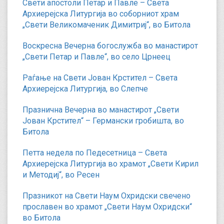
Свети апостоли Петар и Павле – Света
Архиерејска Литургија во соборниот храм
„Свети Великомаченик Димитриј“, во Битола
Воскресна Вечерна богослужба во манастирот
„Свети Петар и Павле“, во село Црнеец
Раѓање на Свети Јован Крстител – Света
Архиерејска Литургија, во Слепче
Празнична Вечерна во манастирот „Свети
Јован Крстител“ – Германски гробишта, во
Битола
Петта недела по Педесетница – Света
Архиерејска Литургија во храмот „Свети Кирил
и Методиј“, во Ресен
Празникот на Свети Наум Охридски свечено
прославен во храмот „Свети Наум Охридски“
во Битола