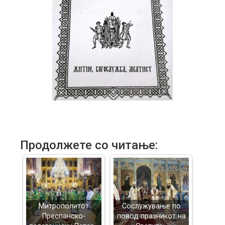
Продолжете со читање:
Митрополитот
Сослужување по
Преспанско-
повод празникот на