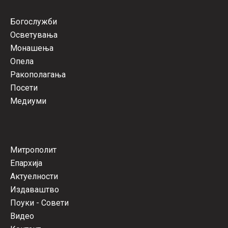
Богослужби
Осветувања
Монашења
Опела
Ракополагања
Посети
Медиуми
Митрополит
Епархија
Актуелности
Издаваштво
Поуки - Совети
Видео