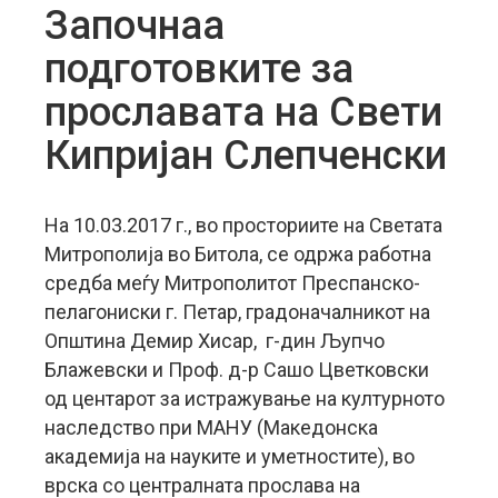
Започнаа
подготовките за
прославата на Свети
Кипријан Слепченски
На 10.03.2017 г., во просториите на Светата
Митрополија во Битола, се одржа работна
средба меѓу Митрополитот Преспанско-
пелагониски г. Петар, градоначалникот на
Општина Демир Хисар, г-дин Љупчо
Блажевски и Проф. д-р Сашо Цветковски
од центарот за истражување на културното
наследство при МАНУ (Македонска
академија на науките и уметностите), во
врска со централната прослава на