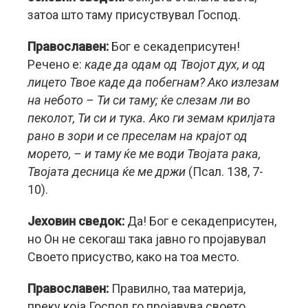
затоа што таму присуствувал Господ.
Православен:
Бог е секадеприсутен!
Речено е:
каде да одам од Твојот дух, и од
лицето Твое каде да побегнам? Ако излезам
на небото – Ти си таму; ќе слезам ли во
пеколот, Ти си и тука. Ако ги земам крилјата
рано в зори и се преселам на крајот од
морето, – и таму ќе ме води Твојата рака,
Твојата десница ќе ме држи
(Псал. 138, 7-
10).
Јеховин сведок:
Да! Бог е секадеприсутен,
но Он не секогаш така јавно го пројавувал
Своето присуство, како на тоа место.
Православен:
Правилно, таа материја,
преку која Господ го пројавува своето