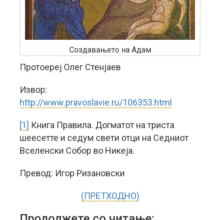
Создавањето на Адам
Протоереј Олег Стенјаев
Извор:
http://www.pravoslavie.ru/106353.html
[1]
Книга Правила. Догматот на триста
шеесетте и седум свети отци на Седниот
Вселенски Собор во Никеја.
Превод: Игор Ризановски
(ПРЕТХОДНО)
Продолжете со читање: