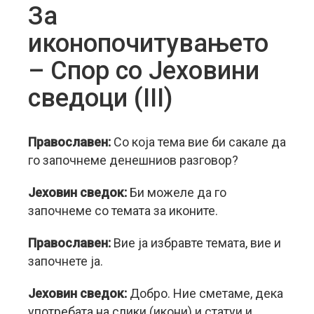
За
иконопочитувањето
– Спор со Јеховини
сведоци (III)
Православен:
Со која тема вие би сакале да
го започнеме денешниов разговор?
Јеховин сведок:
Би можеле да го
започнеме со темата за иконите.
Православен:
Вие ја избравте темата, вие и
започнете ја.
Јеховин сведок:
Добро. Ние сметаме, дека
употребата на слики (икони) и статуи и