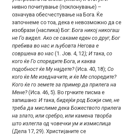
нивно почитување (поклонување) –
означува обесчестување на Бога. Ќе
започнеме со тоа, дека е невозможно да се
изобрази (наслика) Бог:
Бога никој никогаш
не Го видел. Ако се сакаме еден со друг, Бог
пребива во нас и љубовта Негова е
совршена во нас
(1. Јов. 4, 12
); И така, со
кого ќе Го споредите Бога, и каква
подобност ќе Му најдете?
(Иса. 40, 18);
Со
кого ќе Ме изедначите, и ќе Ме споредите?
Кого ќе го земете за пример да прилега на
Мене?
(Иса. 46, 5). Во грчките писма е
запишано:
И така, бидејќи род Божји сме, не
треба да мислиме дека Божеството прилега
на злато, или сребро, или камена творба
што излегла од човечки ум и измислица
(Дела 17, 29). Христијаните се