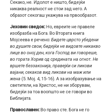
Секако, не. Идолот е ништо, бидејќи
никаква реалност не стои зад него. А
образот секогаш укажува на првообразот.
Јеховин сведок:
Но, евреите не правеле
изобразба на Бога. Во Втората книга
Мојсеева е речено:
Бидете цврсто убедени
во душите свои, бидејќи не видовте никакво
лице во оној ден, кога Господ ви говореше,
во гората Хорив од средината на огнот. Не
вршете беззаконија, правејќи си ликови
вајани, секаков вид ликови на маж или
жена
(5. Мој. 4, 15-16). А за изобразување на
светители, на Христос, не ни зборувам,
бидејќи за тоа воопшто не се говори во
Библијата.
Православен:
Во право сте. Бога не го