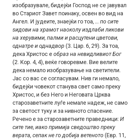
изобразувале, бидејќи Господ не се јавувал
во Стариот Завет поинаку, освен во вид на
Ангел. И јудеите, знаејќи го тоа, …
по сите
ѕидови на храмот наоколу издлаби ликови
на херувими, палми и расцутени цветови,
однатре и однадвор
(3. Цар. 6, 29). За тоа,
дека Христос е
образ на невидливиот Бог
(2. Кор. 4, 4), веќе говоревме. Вие велите
дека немало изобразување на светители.
Јас со вас се согласувам. Нив ги немало,
бидејќи човекот станува свет само преку
Христос, и без Него и Неговата Црква
старозаветните луѓе немале надеж, не само
за светост туку и за нивното спасение.
Речено е за старозаветните праведници:
И
сите тие, иако примија сведоштво преку
верата, сепак не го добија ветеното
(Евр. 11,