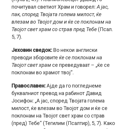
почитувал светиот Храм и говорел:
А јас,
пак, според Твојата голема милост, ќе
влезам во Твојот дом и ќе се поклонам на
Твојот свет храм со страв пред Тебе
(Псал.
5, 7).
Јеховин сведок:
Во некои англиски
преводи зборовите
ќе се поклонам на
Твојот свет храм
се преведуваат – „ќе се
поклонам во храмот твој“.
Православен:
Ајде да го погледнеме
буквалниот превод на рабинот Давид
Јосифон: „А јас, според Твојата голема
милост, ќе влезам во Твојот дом и ќе се
поклонам на Твојот свет храм со страв
(пред) Тебе“ (Тегилим (Псалтир), 5, 7). Како