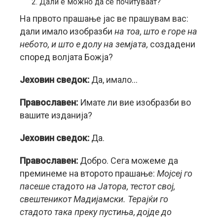
Дали е можно да се почитуваат?
На првото прашање јас ве прашувам вас:
дали имало изобразби
на тоа, што е горе на
небото, и што е долу на земјата,
создадени
според волјата Божја?
Јеховин сведок:
Да, имало…
Православен:
Имате ли вие изобразби во
вашите изданија?
Јеховин сведок:
Да.
Православен:
Добро. Сега можеме да
преминеме на второто прашање:
Мојсеј го
пасеше стадото на Јатора, тестот свој,
свештеникот Мадијамски. Терајќи го
стадото така преку пустиња, дојде до