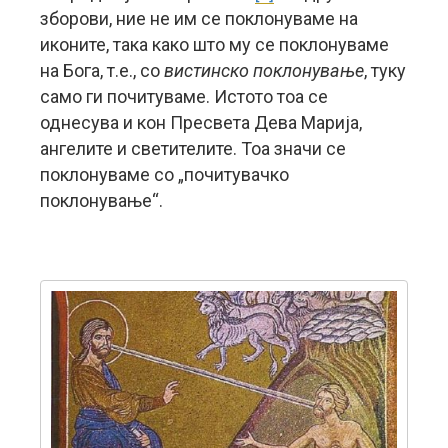
зборови, ние не им се поклонуваме на
иконите, така како што му се поклонуваме
на Бога, т.е., со
вистинско поклонување
, туку
само ги почитуваме. Истото тоа се
однесува и кон Пресвета Дева Марија,
ангелите и светителите. Тоа значи се
поклонуваме со „почитувачко
поклонување“.