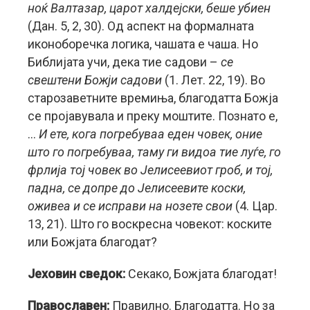
ноќ Валтазар, царот халдејски, беше убиен
(Дан. 5, 2, 30). Од аспект на формалната
иконоборечка логика, чашата е чаша. Но
Библијата учи, дека тие садови –
се
свештени Божји садови
(1. Лет. 22, 19). Во
старозаветните времиња, благодатта Божја
се пројавувала и преку моштите. Познато е,
…
И ете, кога погребуваа еден човек, оние
што го погребуваа, таму ги видоа тие луѓе, го
фрлија тој човек во Јелисеевиот гроб, и тој,
падна, се допре до Јелисеевите коски,
оживеа и се исправи на нозете свои
(4. Цар.
13, 21). Што го воскресна човекот: коските
или Божјата благодат?
Јеховин сведок:
Секако, Божјата благодат!
Православен:
Правилно. Благодатта. Но за