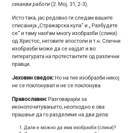
секакви работи
(2. Moj. 31, 2-3).
Исто така, јас редовно ги следам вашите
списанија „Стражарска кула“ и „ Разбудете
се“ и таму наоѓам многу изобразби (слики)
од Христос, неговите апостоли и т.н. Слични
изобразби може да се најдат и во
литературата на протестантите од различни
правци.
Јеховин сведок:
Но на тие изобразби никој
не се поклонувал и не се поклонува.
Православен:
Разговарајќи за
иконопочитувањето, неопходно е ова
прашање да го разделиме на два дела:
Дали е можно да има изобразби (слики)?