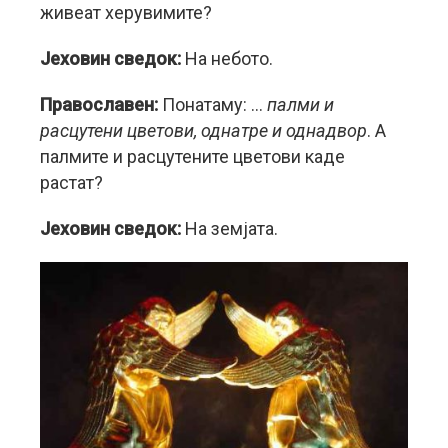
живеат херувимите?
Јеховин сведок:
На небото.
Православен:
Понатаму: …
палми и
расцутени цветови, однатре и однадвор
. А
палмите и расцутените цветови каде
растат?
Јеховин сведок:
На земјата.