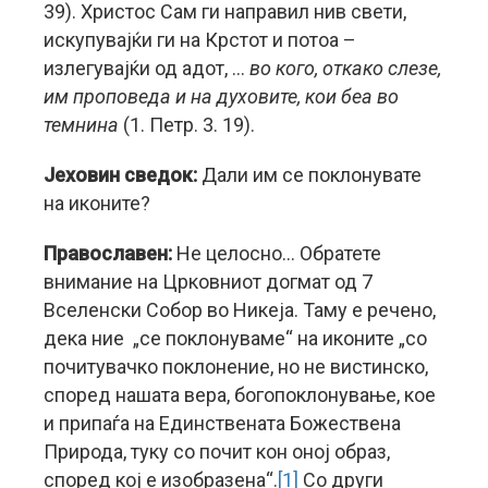
39). Христос Сам ги направил нив свети,
искупувајќи ги на Крстот и потоа –
излегувајќи од адот, …
во кого, откако слезе,
им проповеда и на духовите, кои беа во
темнина
(1. Петр. 3. 19).
Јеховин сведок:
Дали им се поклонувате
на иконите?
Православен:
Не целосно… Обратете
внимание на Црковниот догмат од 7
Вселенски Собор во Никеја. Таму е речено,
дека ние „се поклонуваме“ на иконите „со
почитувачко поклонение, но не вистинско,
според нашата вера, богопоклонување, кое
и припаѓа на Единствената Божествена
Природа, туку со почит кон оној образ,
според кој е изобразена“.
[1]
Со други