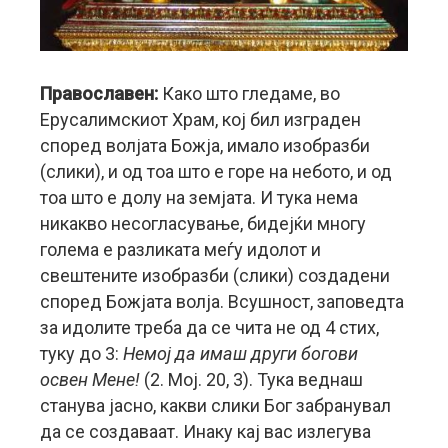
Православен:
Како што гледаме, во
Ерусалимскиот Храм, кој бил изграден
според волјата Божја, имало изобразби
(слики), и од тоа што е горе на небото, и од
тоа што е долу на земјата. И тука нема
никакво несогласување, бидејќи многу
голема е разликата меѓу идолот и
свештените изобразби (слики) создадени
според Божјата волја. Всушност, заповедта
за идолите треба да се чита не од 4 стих,
туку до 3:
Немој да имаш други богови
освен Мене!
(2. Мој. 20, 3). Тука веднаш
станува јасно, какви слики Бог забранувал
да се создаваат. Инаку кај вас излегува