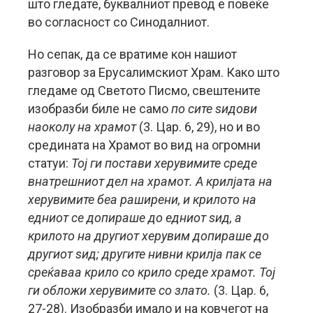
што гледате, буквалниот превод е повеќе
во согласност со Синодалниот.
Но сепак, да се вратиме кон нашиот
разговор за Ерусалимскиот Храм. Како што
гледаме од Светото Писмо, свештените
изобразби биле не само
по сите ѕидови
наоколу на храмот
(3. Цар. 6, 29), но и во
средината на Храмот во вид на огромни
статуи:
Тој ги постави херувимите среде
внатрешниот дел на храмот. А крилјата на
херувимите беа раширени, и крилото на
едниот се допираше до едниот ѕид, а
крилото на другиот херувим допираше до
другиот ѕид; другите нивни крилја пак се
среќаваа крило со крило среде храмот. Тој
ги обложи херувимите со злато.
(3. Цар. 6,
27-28). Изобразби имало и на ковчегот на