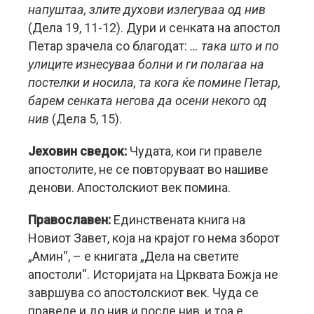
напуштаа, злите духови излегуваа од нив
(Дела 19, 11-12). Дури и сенката на апостол
Петар зрачела со благодат:
… така што и по
улиците изнесуваа болни и ги полагаа на
постелки и носила, та кога ќе помине Петар,
барем сенката негова да осени некого од
нив
(Дела 5, 15).
Јеховин сведок:
Чудата, кои ги правеле
апостолите, не се повторуваат во нашиве
денови. Апостолскиот век помина.
Православен:
Единствената книга на
Новиот Завет, која на крајот го нема зборот
„Амин“, – е книгата „Дела на светите
апостоли“. Историјата на Црквата Божја не
завршува со апостолскиот век. Чуда се
правеле и до нив и после нив, и тоа е