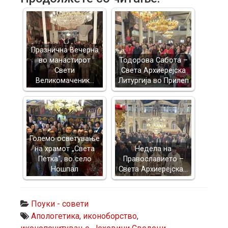
Празнична Вечерна
во манастирот
Тодорова Сабота –
Свети
Света Архиерејска
Великомаченик…
Литургија во Прилеп
Големо осветување
на храмот „Света
Недела на
Петка“, во село
Православието –
Ношпал
Света Архиерејска…
Поуки - совети
Апологетика
,
иконоборство
,