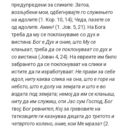
предупредени за сликите:
Затоа,
возљубени мои, одбегнувајте го служењето
на идолите
(1. Кор. 10, 14);
Чеда, пазете се
од идолите. Амин
! (1. Јов. 5, 21). На Бога
треба да му се поклонуваме со дух и
вистина:
Бог е Дух и оние, што Му се
клањаат, треба да се поклонуваат со дух и
со вистина
(Јован 4, 24). На евреите им било
забрането да се поклонуваат на слики и
истите да ги изработуваат:
Не прави за себе
идол, ниту каква слика на она, што е горе на
небото, што е долу на земјата и што е во
водата под земјата; немој да им се клањаш,
ниту да им служиш, оти Јас сум Господ, Бог
твој; Бог ревнител, Кој за гревовите на
татковците ги казнуваа децата до третото и
четвртото колено, оние, кои Ме мразат
(2.