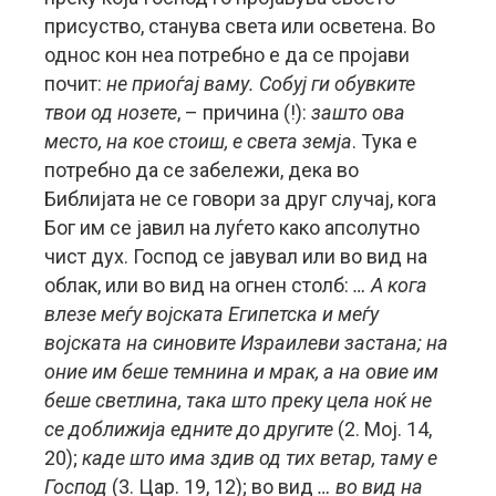
присуство, станува света или осветена. Во
однос кон неа потребно е да се пројави
почит:
не приоѓај ваму. Собуј ги обувките
твои од нозете
, – причина (!):
зашто ова
место, на кое стоиш, е света земја
. Тука е
потребно да се забележи, дека во
Библијата не се говори за друг случај, кога
Бог им се јавил на луѓето како апсолутно
чист дух. Господ се јавувал или во вид на
облак, или во вид на огнен столб:
…
А кога
влезе меѓу војската Египетска и меѓу
војската на синовите Израилеви застана; на
оние им беше темнина и мрак, а на овие им
беше светлина, така што преку цела ноќ не
се доближија едните до другите
(2. Мој. 14,
20);
каде што има здив од тих ветар, таму е
Господ
(3. Цар. 19, 12); во вид
… во вид на