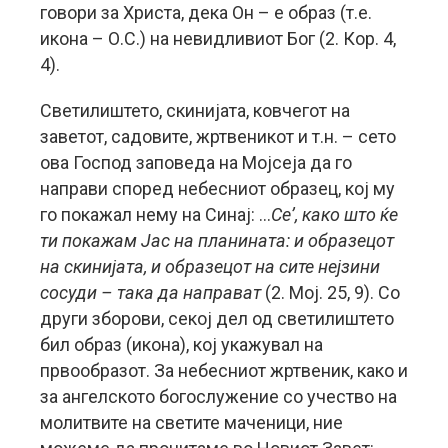
говори за Христа, дека Он – е образ (т.е.
икона – О.С.) на невидливиот Бог (2. Кор. 4,
4).
Светилиштето, скинијата, ковчегот на
заветот, садовите, жртвеникот и т.н. – сето
ова Господ заповеда на Мојсеја да го
направи според небесниот образец, кој му
го покажал нему на Синај: …
Се’, како што ќе
ти покажам Јас на планината: и образецот
на скинијата, и образецот на сите нејзини
сосуди – така да направат
(2. Мој. 25, 9). Со
други зборови, секој дел од светилиштето
бил образ (икона), кој укажувал на
првообразот. За небесниот жртвеник, како и
за ангелското богослужение со учество на
молитвите на светите маченици, ние