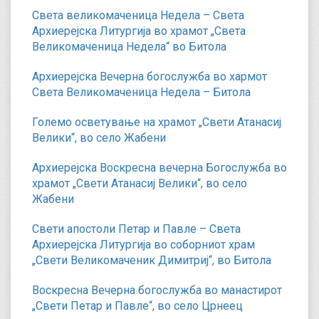
Света великомаченица Недела – Света
Архиерејска Литургија во храмот „Света
Великомаченица Недела“ во Битола
Архиерејска Вечерна богослужба во хармот
Света Великомаченица Недела – Битола
Големо осветување на храмот „Свети Атанасиј
Велики“, во село Жабени
Архиерејска Воскресна вечерна Богослужба во
храмот „Свети Атанасиј Велики“, во село
Жабени
Свети апостоли Петар и Павле – Света
Архиерејска Литургија во соборниот храм
„Свети Великомаченик Димитриј“, во Битола
Воскресна Вечерна богослужба во манастирот
„Свети Петар и Павле“, во село Црнеец