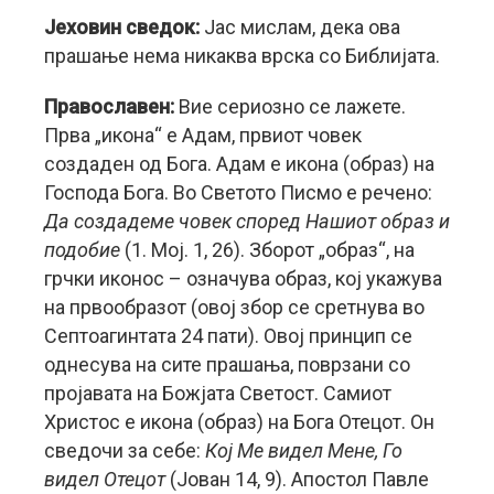
Јеховин сведок:
Јас мислам, дека ова
прашање нема никаква врска со Библијата.
Православен:
Вие сериозно се лажете.
Прва „икона“ е Адам, првиот човек
создаден од Бога. Адам е икона (образ) на
Господа Бога. Во Светото Писмо е речено:
Да создадеме човек според Нашиот образ и
подобие
(1. Moj. 1, 26). Зборот „образ“, на
грчки иконос – означува образ, кој укажува
на првообразот (овој збор се сретнува во
Септoагинтата 24 пати). Овој принцип се
однесува на сите прашања, поврзани со
пројавата на Божјата Светост. Самиот
Христос е икона (образ) на Бога Отецот. Он
сведочи за себе:
Кој Ме видел Мене, Го
видел Отецот
(Јован 14, 9). Апостол Павле