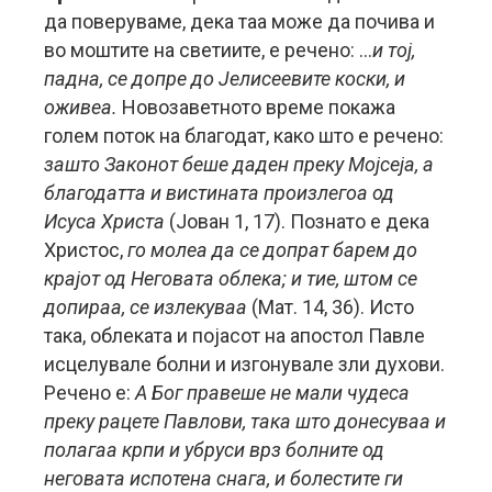
да поверуваме, дека таа може да почива и
во моштите на светиите, е речено: …
и тој,
падна, се допре до Јелисеевите коски, и
оживеа.
Новозаветното време покажа
голем поток на благодат, како што е речено:
зашто Законот беше даден преку Мојсеја, а
благодатта и вистината произлегоа од
Исуса Христа
(Јован 1, 17). Познато е дека
Христос,
го молеа да се допрат барем до
крајот од Неговата облека; и тие, штом се
допираа, се излекуваа
(Мат. 14, 36). Исто
така, облеката и појасот на апостол Павле
исцелувале болни и изгонувале зли духови.
Речено е:
А Бог правеше не мали чудеса
преку рацете Павлови, така што донесуваа и
полагаа крпи и убруси врз болните од
неговата испотена снага, и болестите ги