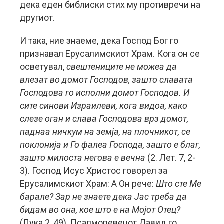
дека еден библиски стих му противречи на
другиот.
И така, ние знаеме, дека Господ Бог го
признавал Ерусалимскиот Храм. Кога он се
осветувал,
свештениците не можеа да
влезат во домот Господов, зашто славата
Господова го исполни домот Господов. И
сите синови Израилеви, кога видоа, како
слезе оган и слава Господова врз домот,
паднаа ничкум на земја, на плочникот, се
поклонија и Го фалеа Господа, зашто е благ,
зашто милоста негова е вечна
(2. Лет. 7, 2-
3). Господ Исус Христос говорел за
Ерусалимскиот Храм: А Он рече:
Што сте Ме
барале? Зар не знаете дека Јас треба да
бидам во она, кое што е на Мојот Отец?
(Лука 2, 49). Псалмопевецот Давид го