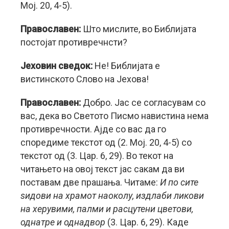
Мој. 20, 4-5).
Православен:
Што мислите, во Библијата
постојат противречнсти?
Јеховин сведок:
Не! Библијата е
вистинското Слово на Јехова!
Православен:
Добро. Јас се согласувам со
вас, дека во Светото Писмо навистина нема
противречности. Ајде со вас да го
споредиме текстот од (2. Мој. 20, 4-5) со
текстот од (3. Цар. 6, 29). Во текот на
читањето на овој текст јас сакам да ви
поставам две прашања. Читаме:
И по сите
ѕидови на храмот наоколу, издлаби ликови
на херувими, палми и расцутени цветови,
однатре и однадвор
(3. Цар. 6, 29). Каде