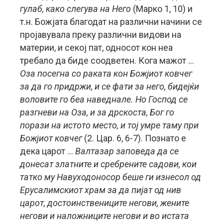
гулаб, како слегува на Него
(Марко 1, 10) и
т.н. Божјата благодат на различни начини се
пројавувала преку различни видови на
материи, и секој пат, односот кон неа
требало да биде соодветен. Кога мажот …
Оза посегна со раката кон Божјиот ковчег
за да го придржи, и се фати за него, бидејќи
воловите го беа наведнале. Но Господ се
разгневи на Оза, и за дрскоста, Бог го
порази на истото место, и тој умре таму при
Божјиот ковчег
(2. Цар. 6, 6-7). Познато е
дека царот …
Валтазар заповеда да се
донесат златните и сребрените садови, кои
татко му Навуходоносор беше ги изнесол од
Ерусалимскиот храм за да пијат од нив
царот, достоинствениците негови, жените
негови и наложниците негови и во истата