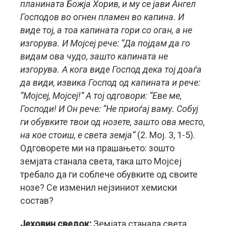
планината Божја Хорив, и му се јави Ангел
Господов во огнен пламен во капина. И
виде тој, а тоа капината гори со оган, а не
изгорува. И Мојсеј рече: “Да појдам да го
видам ова чудо, зашто капината не
изгорува. А кога виде Господ дека тој доаѓа
да види, извика Господ од капината и рече:
“Мојсеј, Мојсеј!” А тој одговори: “Еве ме,
Господи! И Он рече: “Не приоѓај ваму. Собуј
ги обувките твои од нозете, зашто ова место,
на кое стоиш, е света земја“
(2. Moj. 3, 1-5).
Одговорете ми на прашањето: зошто
земјата станала света, така што Мојсеј
требало да ги соблече обувките од своите
нозе? Се изменил нејзиниот хемиски
состав?
Јеховин сведок:
Земјата станала света,