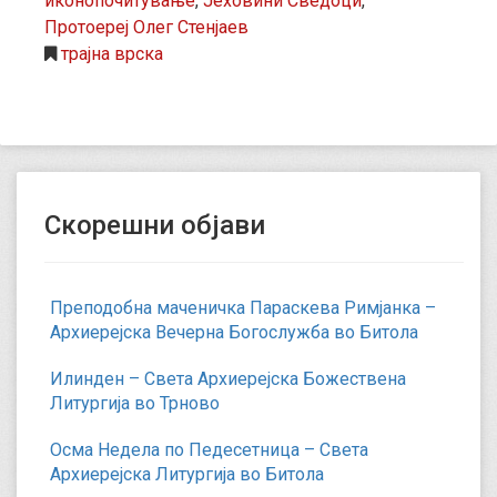
иконопочитување
,
Јеховини Сведоци
,
Протоереј Олег Стенјаев
трајна врска
Скорешни објави
Преподобна маченичка Параскева Римјанка –
Архиерејска Вечерна Богослужба во Битола
Илинден – Света Архиерејска Божествена
Литургија во Трново
Осма Недела по Педесетница – Света
Архиерејска Литургија во Битола