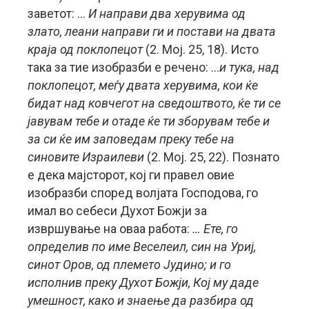
заветот: …
И направи два херувима од
злато, леани направи ги и постави на двата
краја од поклопецот
(2. Мој. 25, 18). Исто
така за тие изобразби е речено: …
и тука, над
поклопецот, меѓу двата херувима, кои ќе
бидат над ковчегот на сведоштвото, ќе ти се
јавувам тебе и отаде ќе ти зборувам тебе и
за си ќе им заповедам преку тебе на
синовите Израилеви
(2. Moj. 25, 22). Познато
е дека мајсторот, кој ги правел овие
изобразби според волјата Господова, го
имал во себеси Духот Божји за
извршување на оваа работа:
…
Ете, го
определив по име Веселеил, син на Уриј,
синот Оров, од племето Јудино; и го
исполнив преку Духот Божји, Кој му даде
умешност, како и знаење да разбира од