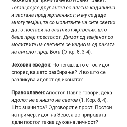
можеме да прочитаме во Новиот Завет:
Тогаш дојде друг ангел со златна кадилница
и застана пред жртвеникот; и му се даде
многу темјан, та со молитвите на сите светии
да го постави на златниот жртвеник, што
беше пред престолот. Димот од темјанот со
молитвите на светиите се издигна од раката
на ангелот пред Бога
(Откр. 8, 3-4).
Јеховин сведок:
Но тогаш, што е тоа идол
според вашето разбирање? И во што се
разликува идолот од иконата?
Православен:
Апостол Павле говори, дека
идолот не е ништо на светов
(1. Кор. 8, 4).
Што значи тоа? Одговорот е прост. Постои
на пример, идол на Зевс, а во природата
дали постои таква духовна личност?