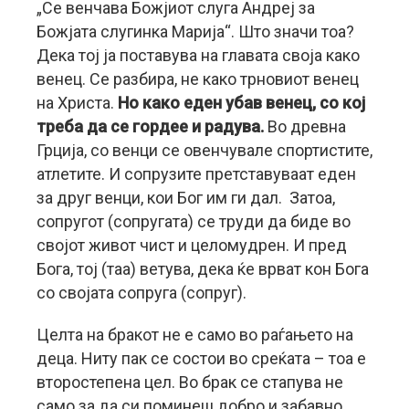
„Се венчава Божјиот слуга Андреј за
Божјата слугинка Марија“. Што значи тоа?
Дека тој ја поставува на главата своја како
венец. Се разбира, не како трновиот венец
на Христа.
Но како еден убав венец, со кој
треба да се гордее и радува.
Во древна
Грција, со венци се овенчувале спортистите,
атлетите. И сопрузите претставуваат еден
за друг венци, кои Бог им ги дал. Затоа,
сопругот (сопругата) се труди да биде во
својот живот чист и целомудрен. И пред
Бога, тој (таа) ветува, дека ќе врват кон Бога
со својата сопруга (сопруг).
Целта на бракот не е само во раѓањето на
деца. Ниту пак се состои во среќата – тоа е
второстепена цел. Во брак се стапува не
само за да си поминеш добро и забавно.