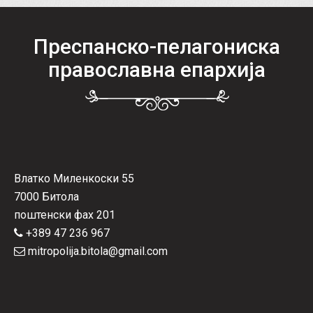
Преспанско-пелагониска
православна епархија
Влатко Миленкоски 55
7000 Битола
поштенски фах 201
+389 47 236 967
mitropolija.bitola@gmail.com