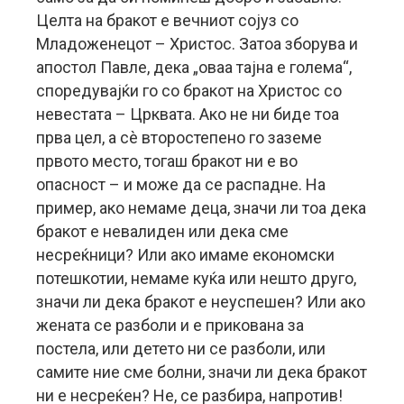
Целта на бракот е вечниот сојуз со
Младоженецот – Христос. Затоа зборува и
апостол Павле, дека „оваа тајна е голема“,
споредувајќи го со бракот на Христос со
невестата – Црквата. Ако не ни биде тоа
прва цел, а сè второстепено го заземе
првото место, тогаш бракот ни е во
опасност – и може да се распадне. На
пример, ако немаме деца, значи ли тоа дека
бракот е невалиден или дека сме
несреќници? Или ако имаме економски
потешкотии, немаме куќа или нешто друго,
значи ли дека бракот е неуспешен? Или ако
жената се разболи и е прикована за
постела, или детето ни се разболи, или
самите ние сме болни, значи ли дека бракот
ни е несреќен? Не, се разбира, напротив!