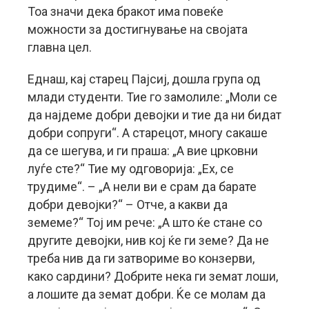
Тоа значи дека бракот има повеќе
можности за достигнување на својата
главна цел.
Еднаш, кај старец Пајсиј, дошла група од
млади студенти. Тие го замолиле: „Моли се
да најдеме добри девојки и тие да ни бидат
добри сопруги“. А старецот, многу сакаше
да се шегува, и ги праша: „А вие црковни
луѓе сте?“ Тие му одговорија: „Ех, се
трудиме“. – „А нели ви е срам да барате
добри девојки?“ – Отче, а какви да
земеме?“ Тој им рече: „А што ќе стане со
другите девојки, нив кој ќе ги земе? Да не
треба нив да ги затвориме во конзерви,
како сардини? Добрите нека ги земат лоши,
а лошите да земат добри. Ќе се молам да