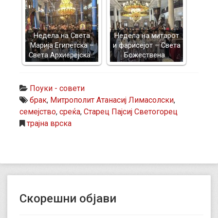
Недела на Света
Недела на митарот
Марија Египетска –
и фарисејот – Светa
Света Архиерејска…
Божествена…
Поуки - совети
брак
,
Митрополит Атанасиј Лимасолски
,
семејство
,
среќа
,
Старец Пајсиј Светогорец
трајна врска
Скорешни објави