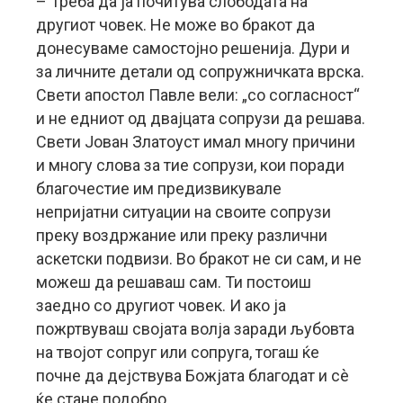
– Треба да ја почитува слободата на
другиот човек. Не може во бракот да
донесуваме самостојно решенија. Дури и
за личните детали од сопружничката врска.
Свети апостол Павле вели: „со согласност“
и не едниот од двајцата сопрузи да решава.
Свети Јован Златоуст имал многу причини
и многу слова за тие сопрузи, кои поради
благочестие им предизвикувале
непријатни ситуации на своите сопрузи
преку воздржание или преку различни
аскетски подвизи. Во бракот не си сам, и не
можеш да решаваш сам. Ти постоиш
заедно со другиот човек. И ако ја
пожртвуваш својата волја заради љубовта
на твојот сопруг или сопруга, тогаш ќе
почне да дејствува Божјата благодат и сè
ќе стане подобро.