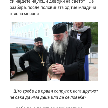
си најдете најлоши девојки на светот“. Се
разбира, после половината од тие младичи
станаа монаси.
– Што треба да прави сопругот, кога другиот
не сака да има деца или да се повеќе?