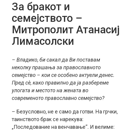
За бракот и
семејството –
Митрополит Атанасиј
Лимасолски
– Владико, би сакал да Ви поставам
неколку прашања за православното
семејство – кои се особено актуели денес.
Пред сè, како правилно да ја разбереме
улогата и местото на жената во
современото православно семејство?
– Безусловно, не е само да готви. На грчки,
таинството брак се нарекува:
„Последование на венчавање“. И велиме: