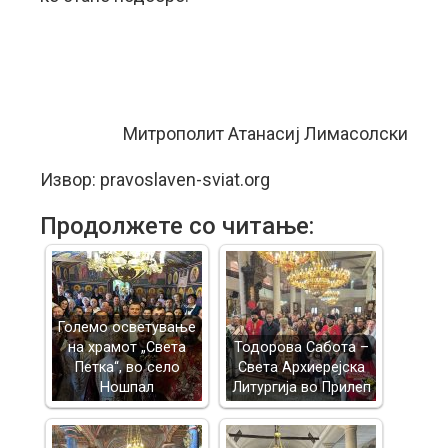
Митрополит Атанасиј Лимасолски
Извор: pravoslaven-sviat.org
Продолжете со читање:
Големо осветување
на храмот „Света
Тодорова Сабота –
Петка“, во село
Света Архиерејска
Ношпал
Литургија во Прилеп