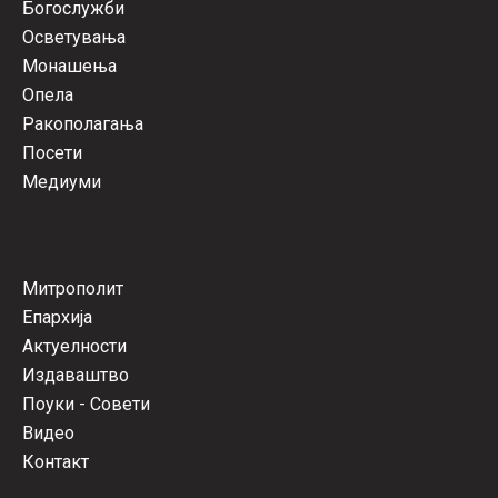
Богослужби
Осветувања
Монашења
Опела
Ракополагања
Посети
Медиуми
Митрополит
Епархија
Актуелности
Издаваштво
Поуки - Совети
Видео
Контакт