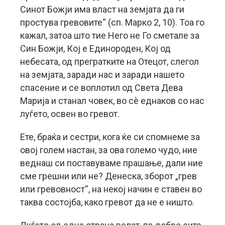
Синот Божји има власт на земјата да ги
простува гревовите“ (сп. Марко 2, 10). Тоа го
кажал, затоа што тие Него не Го сметале за
Син Божји, Кој е Единороден, Кој од
небесата, од прегратките на Отецот, слегол
на земјата, заради нас и заради нашето
спасение и се воплотил од Света Дева
Марија и станал човек, во сè еднаков со нас
луѓето, освен во гревот.
Ете, браќа и сестри, кога ќе си спомнеме за
овој голем настан, за ова големо чудо, ние
веднаш си поставуваме прашање, дали ние
сме грешни или не? Денеска, зборот „грев
или гревовност“, на некој начин е ставен во
таква состојба, како гревот да не е ништо.