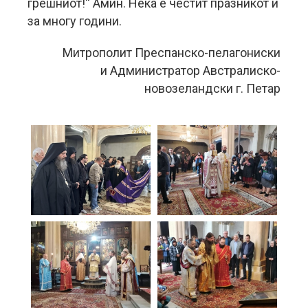
грешниот!“ Амин. Нека е честит празникот и
за многу години.
Митрополит Преспанско-пелагониски
и Администратор Австралиско-
новозеландски г. Петар