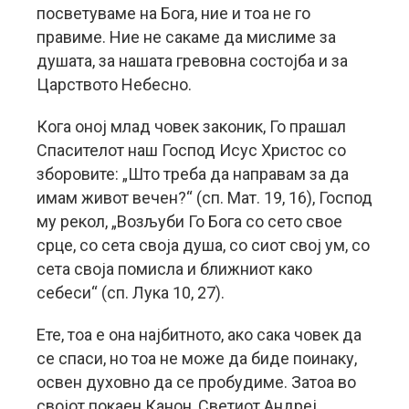
посветуваме на Бога, ние и тоа не го
правиме. Ние не сакаме да мислиме за
душата, за нашата гревовна состојба и за
Царството Небесно.
Кога оној млад човек законик, Го прашал
Спасителот наш Господ Исус Христос со
зборовите: „Што треба да направам за да
имам живот вечен?“ (сп. Мат. 19, 16), Господ
му рекол, „Возљуби Го Бога со сето свое
срце, со сета своја душа, со сиот свој ум, со
сета своја помисла и ближниот како
себеси“ (сп. Лука 10, 27).
Ете, тоа е она најбитното, ако сака човек да
се спаси, но тоа не може да биде поинаку,
освен духовно да се пробудиме. Затоа во
својот покаен Канон, Светиот Андреј