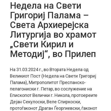
Недела на Свети
Григориј Палама –
Света Архиерејска
Литургија во храмот
„Свети Кирил и
Методиј“, во Прилеп
На 31.03.2024 г., во Втората Недела од
Великиот Пост (Недела на Свети Григориј
Палама), Митрополитот Преспанско-
пелагониски г. Петар, во сослужение на
Епископот Велички г. Никола, протоереите
Дејан Секулоски, Веле Спиркоски,
протоѓаконот Драган Ѓеоргиевски, ѓаконот