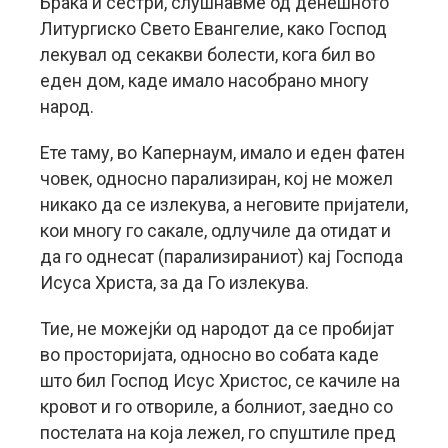
Браќа и сестри, слушнавме од денешното
Литургиско Свето Евангелие, како Господ
лекувал од секакви болести, кога бил во
еден дом, каде имало насобрано многу
народ.
Ете таму, во Капернаум, имало и еден фатен
човек, односно парализиран, кој не можел
никако да се излекува, а неговите пријатели,
кои многу го сакале, одлучиле да отидат и
да го однесат (парализираниот) кај Господа
Исуса Христа, за да Го излекува.
Тие, не можејќи од народот да се пробијат
во просторијата, односно во собата каде
што бил Господ Исус Христос, се качиле на
кровот и го отвориле, а болниот, заедно со
постелата на која лежел, го спуштиле пред