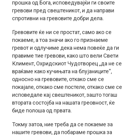
прошка од Бога, исповедувајќи ги своите
гревови пред свештеникот, и да направи
спротивни на гревовите добри дела.
Гревовите ќе ни се простат, само ако се
покаеме, а тоа значи ако го признаеме
гревот и одлучиме дека нема повеќе да ги
правиме тие гревови, како што вели Свети
Климент, Охридскиот Чудотворец „да не се
враќаме како кучињата на блујаниците“,
односно на гревовите, откако сме се
покајале, откако сме постеле, откако сме се
исповедале кај свештеникот, зашто тогаш
втората состојба на нашата греовност, ќе
биде полоша од првата.
Токму затоа, ние треба да се покаеме за
нашите гревови, да побараме прошка за