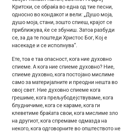
Критски, се обраќа во една од тие песни,
односно во кондакот и вели: „Душо моја,
душо моја, стани, зошто спиеш, крајот се
приближува, ќе се збуниш. Затоа разбуди
се, за да те поштеди Христос Бог, Кој е
насекаде и се исполнува“.
Ете, тоа е таа опасност, кога ние духовно
спиеме. А кога ние спиеме духовно? Ние,
спиеме духовно, кога постојано мислиме
само за материјалните и преодни нешта во
овој свет. Ние духовно спиеме кога
грешиме, кога прељубодејствуваме, кога
блудничиме, кога се караме, кога ги
клеветиме браќата свои, кога мислиме зло
на другиот, кога спремаме одмазда на
некого, кога одговорните во општеството не