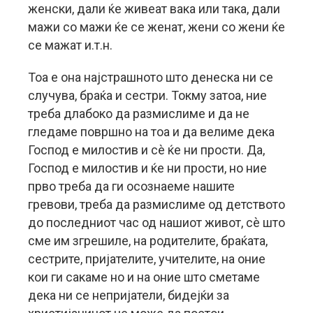
женски, дали ќе живеат вака или така, дали
мажи со мажи ќе се женат, жени со жени ќе
се мажат и.т.н.
Тоа е она најстрашното што денеска ни се
случува, браќа и сестри. Токму затоа, ние
треба длабоко да размислиме и да не
гледаме површно на тоа и да велиме дека
Господ е милостив и сè ќе ни прости. Да,
Господ е милостив и ќе ни прости, но ние
прво треба да ги осознаеме нашите
гревови, треба да размислиме од детството
до последниот час од нашиот живот, сè што
сме им згрешиле, на родителите, браќата,
сестрите, пријателите, учителите, на оние
кои ги сакаме но и на оние што сметаме
дека ни се непријатели, бидејќи за