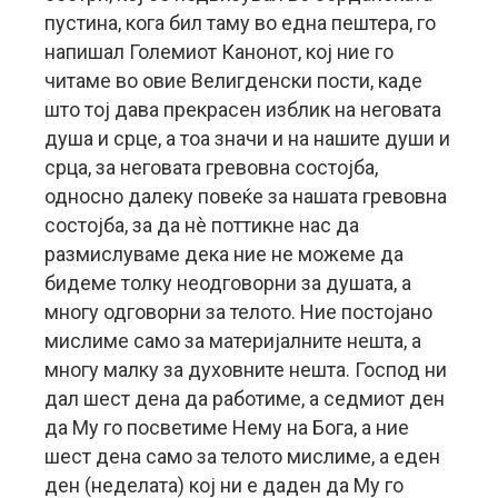
пустина, кога бил таму во една пештера, го
напишал Големиот Канонот, кој ние го
читаме во овие Велигденски пости, каде
што тој дава прекрасен изблик на неговата
душа и срце, а тоа значи и на нашите души и
срца, за неговата гревовна состојба,
односно далеку повеќе за нашата гревовна
состојба, за да нè поттикне нас да
размислуваме дека ние не можеме да
бидеме толку неодговорни за душата, а
многу одговорни за телото. Ние постојано
мислиме само за материјалните нешта, а
многу малку за духовните нешта. Господ ни
дал шест дена да работиме, а седмиот ден
да Му го посветиме Нему на Бога, а ние
шест дена само за телото мислиме, а еден
ден (неделата) кој ни е даден да Му го