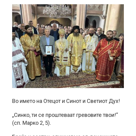
Во името на Отецот и Синот и Светиот Дух!
„Синко, ти се проштеваат гревовите твои!“
(сп. Марко 2, 5).