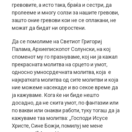
гревовите, а исто така, браќа и сестри, да
пролееме и многу солзи за нашите гревови,
зашто оние гревови кои не се оплакани, не
можат да бидат ни опростени.
Да се помолиме на Светиот Григориј
Палама, Архиепископот Солунски, на кој
споменот му го празнуваме, кој ни ја кажал
прекрасната молитва на срцето и умот,
односно умносрдечната молитва, која е
најкратката молитва од сите молитви и која
ние можеме насекаде и во секое време да
ја кажуваме. Кога ќе ни биде нешто
досадно, да не скита умот, по фантазии или
по вакви или онакви работи, туку тогаш да ја
кажуваме таа молитва: „Господи Исусе
Христе, Сине Божји, помилуј ме мене