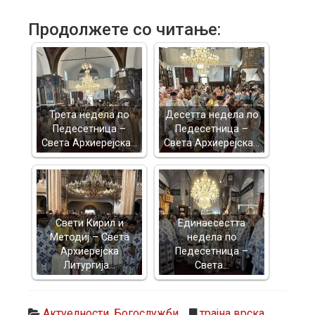
Продолжете со читање:
Трета недела по
Десетта недела по
Педесетница –
Педесетница –
Света Архиерејска…
Света Архиерејска…
Свети Кирил и
Единаесестта
Методиј – Света
недела по
Архиерејска
Педесетница –
Литургија…
Света…
Актуелности
,
Богослужби
трајна врска