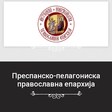
Преспанско-пелагониска
православна епархија