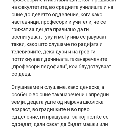
на факултетите, во средните училишта и на
оние до деветто одделение, кога како
наставници, професори и учители, не се
грижат за децата правилно да ги
воспитуваат, туку и меѓу нив се јавуваат
такви, како што слушаме по радијата и
телевизиите, дека дури и на грев ги
поттикнуваат дечињата, таканаречените
„професори педофили“, кои блудствуваат
со деца.
Слушнавме и слушаме, како денеска, а
особено во оние таканаречени напредни
земји, децата уште од најрана школска
возраст, во градинките и во прво
одделение, ги прашуваат за кој пол ќе се
одредат, дали сакат да бидат машки или