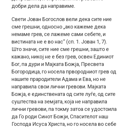
добри дела да направиме.
Свети Јован Богослов вели дека сите ние
сме грешни, односно „ако кажеме дека
немаме грев, се лажеме сами себете, и
вистината не е во нас“ (сп. 1. Јован 1, 7).
Што значи, сите ние сме грешни, зашто е
кажано, никој не е без грев, освен Единиот
Бог, па дури и Мајката Божја, Пресвета
Богородица, го носела првородниот грев од
нашите прародители Адама и Ева, но не
направила свои лични гревови. Мајката
Божја, е единствената од сите луѓе, од сите
суштества на земјата, која не направила
лични гревови, па токму затоа се удостоила
да Го роди Синот Божји, Спасителот наш
Господа Исуса Христа, но го носела во себе