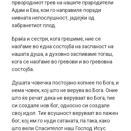
првородниот грев на нашите прародители
Адам и Ева, кои го направиле поради
нивната непослушност, јадејќи од
забранетиот плод.
Браќа и сестри, кога грешиме, ние се
наоѓаме во една состојба на заспаност на
нашата душа, а духовно заспиваме тогаш,
кога се наоѓаме во гревови и во гревовна
состојба.
Душата човечка постојано копнее по Бога, и
нема човек, кој што не верува во Бога. Оние
што ќе речат дека не веруваат во Бога, тие
си создале нов бог, односно си создале
свој идол. Тие всушност веруваат во лажен
бог, кој им го нуди сатаната, па така, како
што вели Спасителот наш Господ Исус