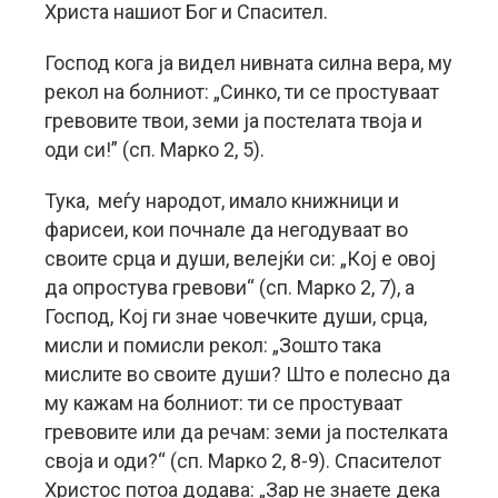
Христа нашиот Бог и Спасител.
Господ кога ја видел нивната силна вера, му
рекол на болниот: „Синко, ти се простуваат
гревовите твои, земи ја постелата твоја и
оди си!” (сп. Марко 2, 5).
Тука, меѓу народот, имало книжници и
фарисеи, кои почнале да негодуваат во
своите срца и души, велејќи си: „Кој е овој
да опростува гревови“ (сп. Марко 2, 7), а
Господ, Кој ги знае човечките души, срца,
мисли и помисли рекол: „Зошто така
мислите во своите души? Што е полесно да
му кажам на болниот: ти се простуваат
гревовите или да речам: земи ја постелката
своја и оди?“ (сп. Марко 2, 8-9). Спасителот
Христос потоа додава: „Зар не знаете дека