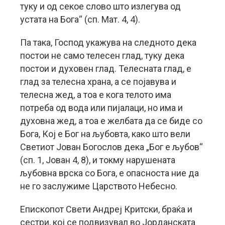
туку и од секое слово што излегува од
устата на Бога“ (сп. Мат. 4, 4).
Па така, Господ укажува на следното дека
постои не само телесен глад, туку дека
постои и духовен глад. Телесната глад, е
глад за телесна храна, а се појавува и
телесна жед, а тоа е кога телото има
потреба од вода или пијалаци, но има и
духовна жед, а тоа е желбата да се биде со
Бога, Кој е Бог на љубовта, како што вели
Светиот Јован Богослов дека „Бог е љубов“
(сп. 1, Јован 4, 8), и токму нарушената
љубовна врска со Бога, е опасноста ние да
не го заслужиме Царството Небесно.
Епископот Свети Андреј Критски, браќа и
сестри, кој се подвизувал во Јорданската