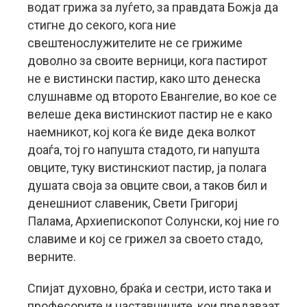
водат грижа за луѓето, за правдата Божја да
стигне до секого, кога ние
свештенослужителите не се грижиме
доволно за своите верници, кога пастирот
не е вистински пастир, како што денеска
слушнавме од второто Евангелие, во кое се
велеше дека вистинскиот пастир не е како
наемникот, кој кога ќе виде дека волкот
доаѓа, тој го напушта стадото, ги напушта
овците, туку вистинскиот пастир, ја полага
душата своја за овците свои, а таков бил и
денешниот славеник, Свети Григориј
Палама, Архиепископот Солунски, кој ние го
славиме и кој се грижел за своето стадо,
верните.
Спијат духовно, браќа и сестри, исто така и
професорите и наставниците, кои предаваат