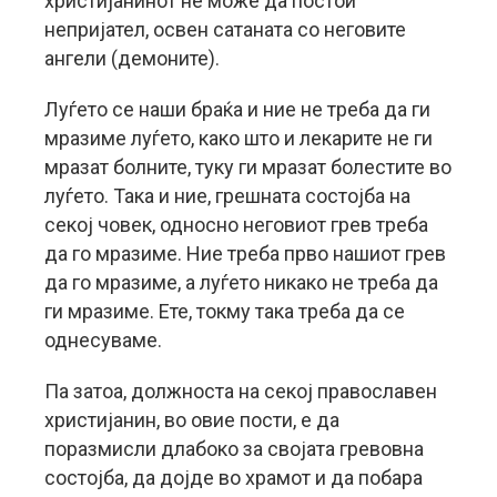
христијанинот не може да постои
непријател, освен сатаната со неговите
ангели (демоните).
Луѓето се наши браќа и ние не треба да ги
мразиме луѓето, како што и лекарите не ги
мразат болните, туку ги мразат болестите во
луѓето. Така и ние, грешната состојба на
секој човек, односно неговиот грев треба
да го мразиме. Ние треба прво нашиот грев
да го мразиме, а луѓето никако не треба да
ги мразиме. Ете, токму така треба да се
однесуваме.
Па затоа, должноста на секој православен
христијанин, во овие пости, е да
поразмисли длабоко за својата гревовна
состојба, да дојде во храмот и да побара