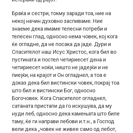
Браќа и сестри, токму заради тоа, ние на
некој начин духовно заспиваме. Ние
знаеме дека имаме телесни потреби и
телесен глад, односно нема човек, кој кога
ќе огладне, да не посака да јаде. Дури и
Спасителот наш Исус Христос, кога бил во
пустината и постел четириесет дена и
четириесет ноќи, ништо не јадејќи и не
пиејќи, на крајот и Он огладнел, а тоа е
доказ дека бил вистински човек, покрај тоа
што бил и вистински Бог, односно
Богочовек. Кога Спасителот огладнел,
сатаната пристапи да го искушува, да му
нуди леб, односно дека камењата што биле
таму, ќе ги направи лебови и.т.н., а Господ
вели дека „човек не живее само од лебот,