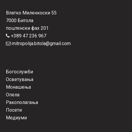
Влатко Миленкоски 55
7000 Битола
поштенски фах 201
+389 47 236 967
mitropolija.bitola@gmail.com
Богослужби
Осветувања
Монашења
Опела
Ракополагања
Посети
Медиуми