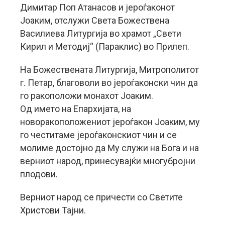
Димитар Поп Атанасов и јероѓаконот
Јоаким, отслужи Света Божествена
Василиева Литургија во храмот „Свети
Кирил и Методиј“ (Параклис) во Прилеп.
На Божествената Литургија, Митрополитот
г. Петар, благоволи во јероѓаконски чин да
го ракоположи монахот Јоаким.
Од името на Епархијата, на
новоракоположениот јероѓакон Јоаким, му
го честитаме јероѓаконскиот чин и се
молиме достојно да Му служи на Бога и на
верниот народ, принесувајќи многубројни
плодови.
Верниот народ се причести со Светите
Христови Тајни.