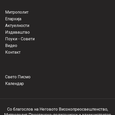
Митрополит
Епархија
Актуелности
Издаваштво
Поуки - Совети
Видео
Контакт
Свето Писмо
Календар
Со благослов на Неговото Високопреосвештенство,
Митрополит Преспанско-пелагониски и администратор