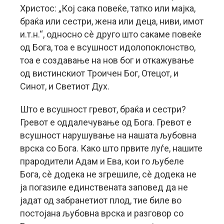
Христос: „Кој сака повеќе, татко или мајка,
браќа или сестри, жена или деца, ниви, имот
и.т.н.“, односно сè друго што сакаме повеќе
од Бога, тоа е всушност идолопоклонство,
тоа е создавање на нов бог и откажување
од вистинскиот Троичен Бог, Отецот, и
Синот, и Светиот Дух.
Што е всушност гревот, браќа и сестри?
Гревот е оддалечување од Бога. Гревот е
всушност нарушување на нашата љубовна
врска со Бога. Како што првите луѓе, нашите
прародители Адам и Ева, кои го љубеле
Бога, сè додека не згрешиле, сè додека не
ја погазиле единствената заповед да не
јадат од забранетиот плод, тие биле во
постојана љубовна врска и разговор со