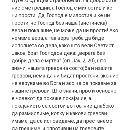
Луѓето од една страна велат, па добро сите
ние сме грешни, а Господ е милостив и ќе
ни прости. Да, Господ е милостив и ќе ни
прости, но Господ без наша (вистинска)
вера и покајание, не може да ни прости! Ако
немаме вера, а таа вера треба да биде
исполнета со дела, како што вели Светиот
Јаков, брат Господов дека: „верата без
добри дела е мртва“ (сп. Јак, 2, 20), што
значи, нашата гревовна состојба и нашите
гревови, нема да ни бидат простени, ако ние
не веруваме во Бога и ако не се покаеме за
нашите гревови. Што значи, прво и основно,
е човекот да покаже покајание, а
покајанието се состои во тоа, ние длабоко
да размислиме, колку и какови гревови
имаме, да се исповедаме, да престанеме
да грешиме, и спротивни на гревовите