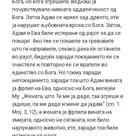
Бога, но кога згрешиле, веднаш ја
почувствувале нивната оддалеченост од
Бога. Затоа Адам се криел зад дрвото, оти
ја нарушил љубовната врска со Бога. Затоа,
Адам и Ева биле истерани од рајот за да се
покајат. Ако тие се покаеле за гревовите
што ги направиле, секако дека ќе останеле
во рајот, бидејќи заради покајанието ќе се
очистеле и повторно ќе се врателе во
единство со Бога. Но токму заради
непокајанието, заради тоа што Адам вината
ја фрлил на Ева, односно на Бога, велејќи
Му: „Жената, што Ти ми ја даде, таа згреши и
јадеше, па ми даде и мене да јадам“ (сп. 1.
Мој. 3, 12), а жената ја фрлила вината на
змијата, односно на сатаната, кое било
најлукавото животно, ете, заради тоа биле
истерани од рајот.