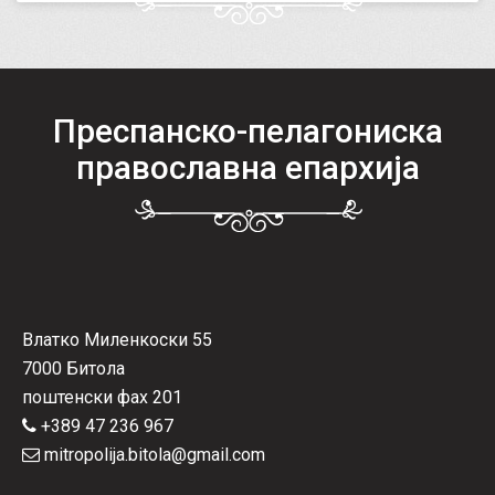
Преспанско-пелагониска
православна епархија
Влатко Миленкоски 55
7000 Битола
поштенски фах 201
+389 47 236 967
mitropolija.bitola@gmail.com