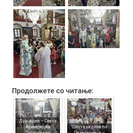
Продолжете со читање:
Духовден – Света
Архиерејска
Шеста недела по
Литургија во
Педесетница –