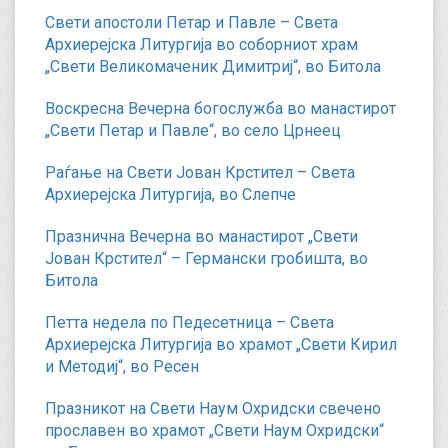
Свети апостоли Петар и Павле – Света
Архиерејска Литургија во соборниот храм
„Свети Великомаченик Димитриј“, во Битола
Воскресна Вечерна богослужба во манастирот
„Свети Петар и Павле“, во село Црнеец
Раѓање на Свети Јован Крстител – Света
Архиерејска Литургија, во Слепче
Празнична Вечерна во манастирот „Свети
Јован Крстител“ – Германски гробишта, во
Битола
Петта недела по Педесетница – Света
Архиерејска Литургија во храмот „Свети Кирил
и Методиј“, во Ресен
Празникот на Свети Наум Охридски свечено
прославен во храмот „Свети Наум Охридски“