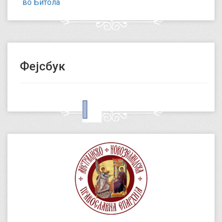
во Битола
Фејсбук