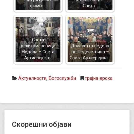
храмот…
Света…
Света
великомаченица
Дваесетта недела
Недела – Света
по Педесетница –
Архиерејска…
Света Архиерејска…
Актуелности
,
Богослужби
трајна врска
Скорешни објави