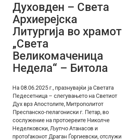
Духовден – Света
Архиерејска
Литургија во храмот
„Света
Великомаченица
Недела“ – Битола
На 08.06.2025 г., празнувајќи ја Светата
Педесетница – слегувањето на Светиот
Дух врз Апостолите, Митрополитот
Преспанско-пелагониски г. Петар, во
сослужение на протоереите Николче
Неделковски, Љупчо Атанасов и
протоѓаконот Драган Ѓоргиевски, отслужи