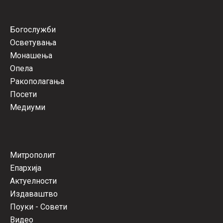
Богослужби
Осветувања
Монашења
Опела
Ракополагања
Посети
Медиуми
Митрополит
Епархија
Актуелности
Издаваштво
Поуки - Совети
Видео