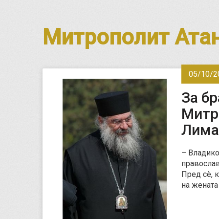
Митрополит Атан
05/10/2
За бр
Митр
Лима
– Владико
православ
Пред сè, 
на женат