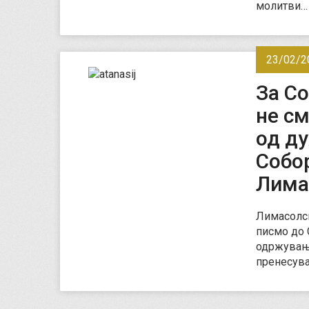
молитви
23/02/2
За Со
не с
од ду
Собо
Лима
Лимасолск
писмо до 
одржување
пренесува