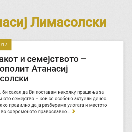
асиј Лимасолски
017
акот и семејството –
ополит Атанасиј
солски
, би сакал да Ви поставам неколку прашања за
ното семејство – кои се особено актуели денес.
како правилно да ја разбереме улогата и местото
а во современото православно…