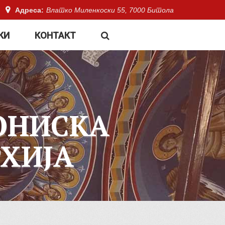
Адреса:
Влатко Миленкоски 55, 7000 Битола
КИ
КОНТАКТ
ОНИСКА
ХИЈА