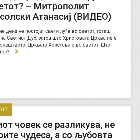
ветот? – Митрополит
солски Атанасиј (ВИДЕО)
е дека не постојат свети луѓе во светот, тогаш
а на Светиот Дух, затоа што Христовата Црква не е
онаштвото. Црквата Христова е во светот. Што
стос?…
017
от човек се разликува, не
оите чудеса, а со љубовта