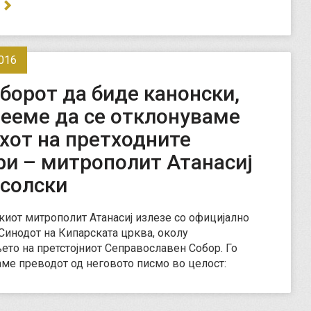
…
016
борот да биде канонски,
мееме да се отклонуваме
хот на претходните
ри – митрополит Атанасиј
солски
иот митрополит Атанасиј излезе со официјално
Синодот на Кипарската црква, околу
то на претстојниот Сеправославен Собор. Го
ме преводот од неговото писмо во целост: