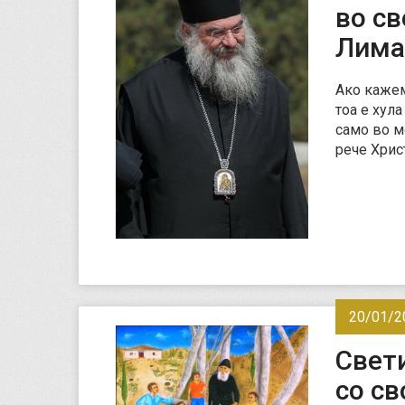
во с
Лима
Ако кажем
тоа е хул
само во м
рече Хри
20/01/2
Свети
со св