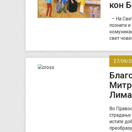
кон Б
– На Свет
познати и
комуникац
свет чове
27/09/2
Благо
Митр
Лима
Во Правос
страдање 
истите до
преобразу