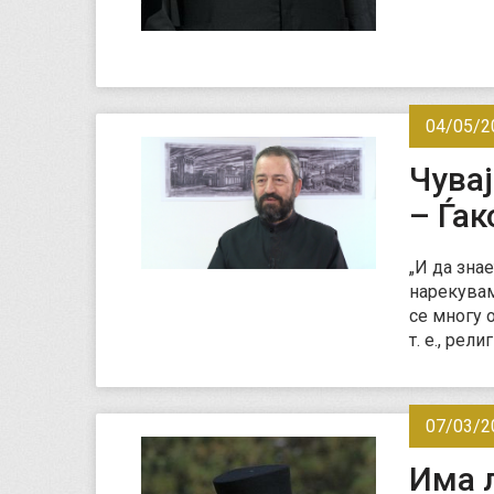
04/05/2
Чувај
– Ѓак
„И да знае
нарекувам
се многу 
т. е., рел
07/03/2
Има 