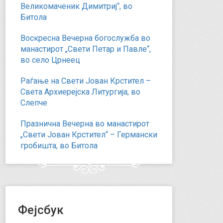
Великомаченик Димитриј“, во
Битола
Воскресна Вечерна богослужба во
манастирот „Свети Петар и Павле“,
во село Црнеец
Раѓање на Свети Јован Крстител –
Света Архиерејска Литургија, во
Слепче
Празнична Вечерна во манастирот
„Свети Јован Крстител“ – Германски
гробишта, во Битола
Фејсбук