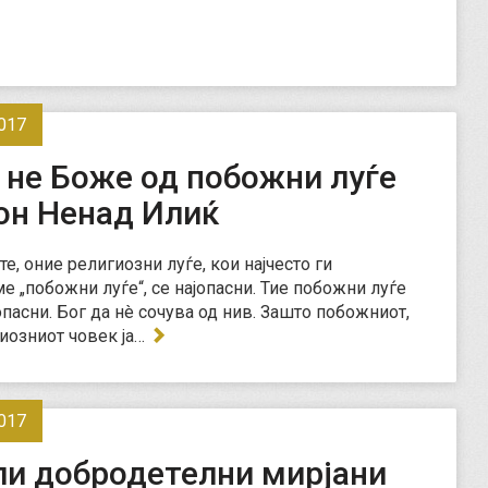
017
 не Боже од побожни луѓе
он Ненад Илиќ
те, оние религиозни луѓе, кои најчесто ги
е „побожни луѓе“, се најопасни. Тие побожни луѓе
опасни. Бог да нè сочува од нив. Зашто побожниот,
игиозниот човек ја…
017
ли добродетелни мирјани