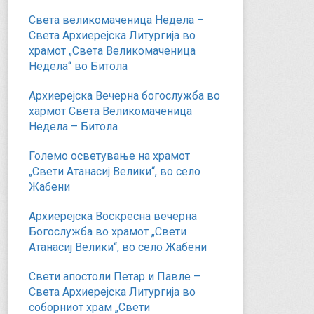
Света великомаченица Недела –
Света Архиерејска Литургија во
храмот „Света Великомаченица
Недела“ во Битола
Архиерејска Вечерна богослужба во
хармот Света Великомаченица
Недела – Битола
Големо осветување на храмот
„Свети Атанасиј Велики“, во село
Жабени
Архиерејска Воскресна вечерна
Богослужба во храмот „Свети
Атанасиј Велики“, во село Жабени
Свети апостоли Петар и Павле –
Света Архиерејска Литургија во
соборниот храм „Свети