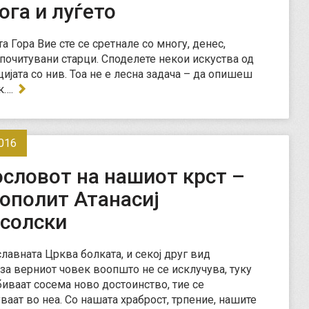
ога и луѓето
а Гора Вие сте се сретнале со многу, денес,
 почитувани старци. Споделете некои искуства од
ијата со нив. Тоа не е лесна задача – да опишеш
к….
016
словот на нашиот крст –
ополит Атанасиј
солски
лавната Црква болката, и секој друг вид
за верниот човек воопшто не се исклучува, туку
биваат сосема ново достоинство, тие се
ваат во неа. Со нашата храброст, трпение, нашите