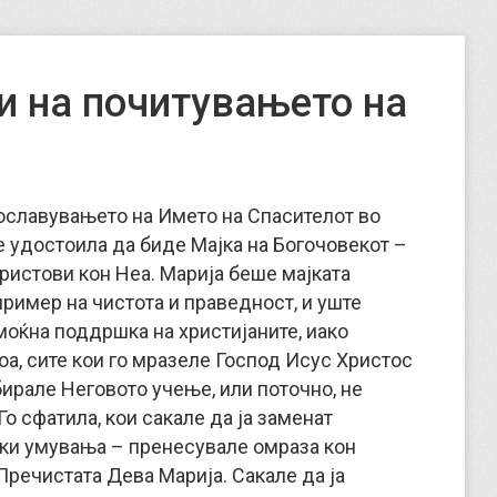
и на почитувањето на
ославувањето на Името на Спасителот во
 се удостоила да биде Мајка на Богочовекот –
Христови кон Неа. Марија беше мајката
пример на чистота и праведност, и уште
е моќна поддршка на христијаните, иако
а, сите кои го мразеле Господ Исус Христос
збирале Неговото учење, или поточно, не
Го сфатила, кои сакале да ја заменат
ки умувања – пренесувале омраза кон
Пречистата Дева Марија. Сакале да ја