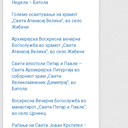
Недела – Битола
Големо осветување на храмот
„Свети Атанасиј Велики“, во село
Жабени
Архиерејска Воскресна вечерна
Богослужба во храмот „Свети
Атанасиј Велики“, во село Жабени
Свети апостоли Петар и Павле –
Света Архиерејска Литургија во
соборниот храм „Свети
Великомаченик Димитриј“, во
Битола
Воскресна Вечерна богослужба во
манастирот „Свети Петар и Павле“,
во село Црнеец
Раѓање на Свети Јован Крстител –