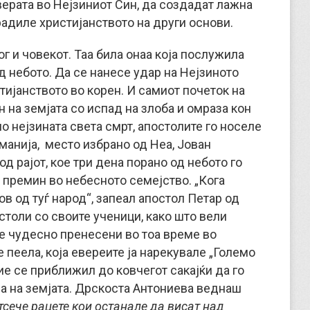
 верата во Нејзиниот Син, да создадат лажна
градиле христијанството на други основи.
г и човекот. Таа била онаа која послужила
од небото. Да се нанесе удар на Нејзиното
тијанството во корен. И самиот почеток на
 на земјата со испад на злоба и омраза кон
о нејзината света смрт, апостолите го носеле
иманија, место избрано од Неа, Јован
д рајот, кое три дена порано од небото го
ѝ премин во небесното семејство. „Кога
в од туѓ народ“, запеал апостол Петар од
столи со своите ученици, како што вели
ле чудесно пренесени во тоа време во
 пеела, која евереите ја нарекувале „Големо
ие се приближил до ковчегот сакајќи да го
ја на земјата. Дрскоста Антониева веднаш
тсече рацете кои останале да висат над