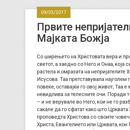
09/03/2017
Првите непријател
Мајката Божја
Со ширењето на Христовата вера и пр
светот, а заедно со Него и Онаа, која
растела и омразата на непријателите 
Исусова. Таа претставувала најголем 
повеќе, оставајќи го овој живот, Таа 
невидлива за телесните очи.
Поради то
– и не верувале во Него, кои не го ра
сакале да го сфатат како што Црквата 
проповедта Христова со своите човеч
Христа, Евангелието или Црквата, кон 