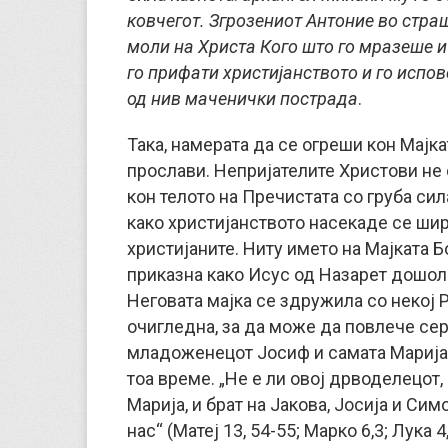
ковчегот. Згрозениот Антоние во страш
моли на Христа Кого што го мразеше и
го прифати христијанството и го испо
од нив маченички пострада
.
Така, намерата да се огреши кон Мајка
прослави. Непријателите Христови не
кон телото на Пречистата со груба сил
како христијанството насекаде се шир
христијаните. Ниту името на Мајката 
приказна како Исус од Назарет дошол
Неговата мајка се здружила со некој Р
очигледна, за да може да повлече се
младоженецот Јосиф и самата Марија г
тоа време. „Не е ли овој дрводелецот,
Марија, и брат на Јакова, Јосија и Сим
нас“ (Матеј 13, 54-55; Марко 6,3; Лука