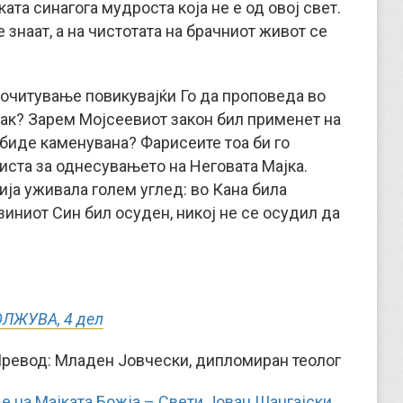
ата синагога мудроста која не е од овој свет.
 знаат, а на чистотата на брачниот живот се
почитување повикувајќи Го да проповеда во
рак? Зарем Мојсеевиот закон бил применет на
а биде каменувана? Фарисеите тоа би го
иста за однесувањето на Неговата Мајка.
ија уживала голем углед: во Кана била
зиниот Син бил осуден, никој не се осудил да
ЛЖУВА, 4 дел
ревод: Младен Јовчески, дипломиран теолог
 на Мајката Божја – Свети Јован Шангајски