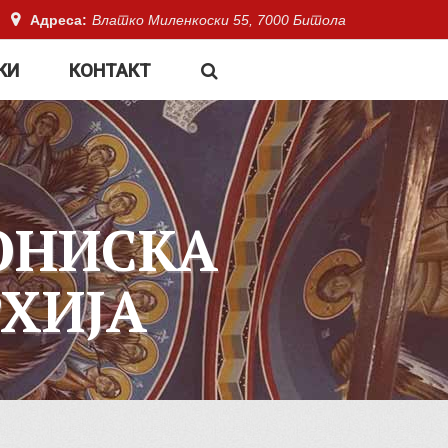
Адреса:
Влатко Миленкоски 55, 7000 Битола
КИ
КОНТАКТ
ОНИСКА
ХИЈА