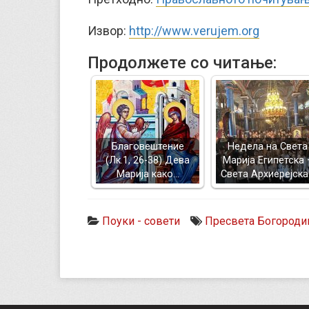
Извор:
http://www.verujem.org
Продолжете со читање:
Благовештение
Недела на Света
(Лк.1, 26-38) Дева
Марија Египетска 
Марија како…
Света Архиерејск
Поуки - совети
Пресвета Богороди