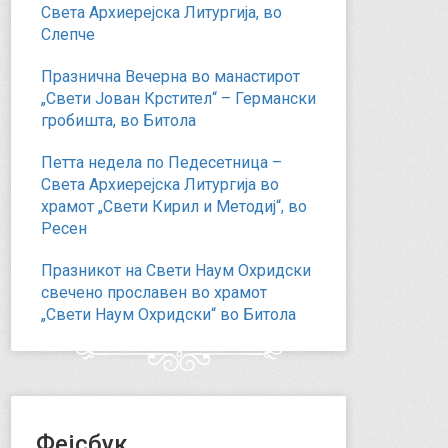
Света Архиерејска Литургија, во
Слепче
Празнична Вечерна во манастирот
„Свети Јован Крстител“ – Германски
гробишта, во Битола
Петта недела по Педесетница –
Света Архиерејска Литургија во
храмот „Свети Кирил и Методиј“, во
Ресен
Празникот на Свети Наум Охридски
свечено прославен во храмот
„Свети Наум Охридски“ во Битола
Фејсбук