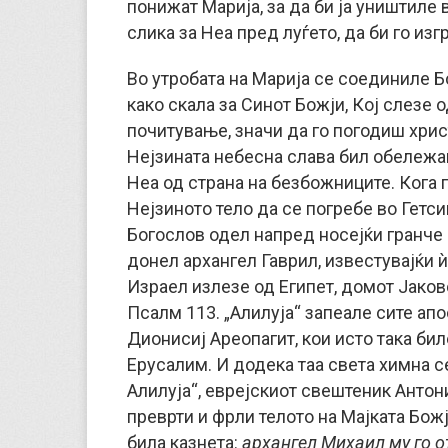
понижат Марија, за да би ја уништиле
слика за Неа пред луѓето, да би го из
Во утробата на Марија се соединиле Бо
како скала за Синот Божји, Кој слезе 
почитување, значи да го погодиш хрис
Нејзината небесна слава бил обележан
Неа од страна на безбожниците. Кога п
Нејзиното тело да се погребе во Гетс
Богослов одел напред носејќи гранче о
донел архангел Гаврил, известувајќи 
Израел излезе од Египет, домот Јаково
Псалм 113. „Алилуја“ запеале сите апо
Дионисиј Ареопагит, кои исто така би
Ерусалим. И додека таа света химна се
Алилуја“, еврејскиот свештеник Антон
преврти и фрли телото на Мајката Бож
била казнета:
архангел Михаил му го о