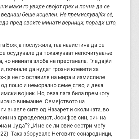
ни маки го увиде својот грех и почна да се
 веднаш беше исцелен. Не премислувајќи сè,
веда пред своите минати верници, поради што,
та Божја послужила, таа навистина да се
 се осудувале да покажуваат непочитување
а, но нивната злоба не престанала. Гледајќи
и, почнале да нудат грозни клевети за
Божја не го оставиле на мира и измислиле
 од лошо и неморално семејство, и дека
имски војник. Но, оваа лага била премногу
риозно внимание. Семејството на
и знаеле сите од Назарет и околината, во
 син на дрводелецот, Јосифов син, син на
она и Јуда“? „И не се ли овие сестри меѓу
 4,22). Така зборувале Неговите сонародници,