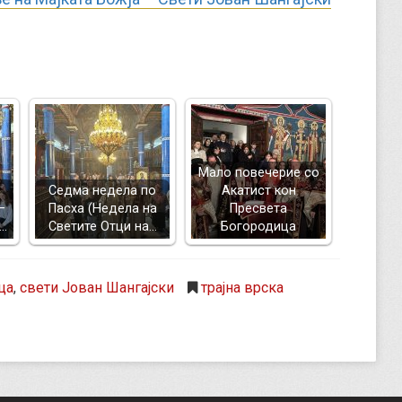
Mало повечерие со
Седма недела по
Акатист кон
–
Пасха (Недела на
Пресвета
а…
Светите Отци на…
Богородица
ца
,
свети Јован Шангајски
трајна врска