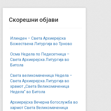
Скорешни објави
Илинден – Света Архиерејска
Божествена Литургија во Трново
Осма Недела по Педесетница –
Света Архиерејска Литургија во
Битола
Света великомаченица Недела –
Света Архиерејска Литургија во
храмот „Света Великомаченица
Недела“ во Битола
Архиерејска Вечерна богослужба во
хармот Света Великомаченица