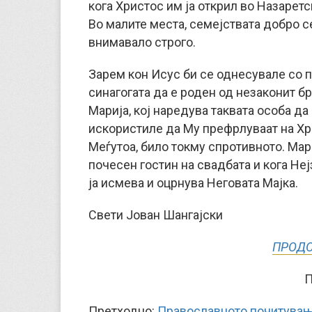
кога Христос им ја открил во Назаретск
Во малите места, семејствата добро се
внимавало строго.
Зарем кон Исус би се однесувале со 
синагогата да е роден од незаконит б
Марија, кој наредува таквата особа д
искористиле да Му префрлуваат на Хр
Меѓутоа, било токму спротивното. Мар
почесен гостин на свадбата и кога Неј
ја исмева и оцрнува Неговата Мајка.
Свети Јован Шангајски
ПРОДО
П
Претходно:
Православното почитување