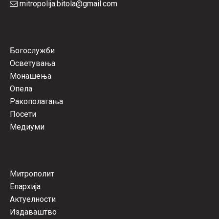
mitropolija.bitola@gmail.com
Богослужби
Осветувања
Монашења
Опела
Ракополагања
Посети
Медиуми
Митрополит
Епархија
Актуелности
Издаваштво