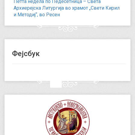
Петта недела по Педесетница – Света
Архиерејска Литургија во храмот „Свети Кирил
и Методиј“, во Ресен
Фејсбук