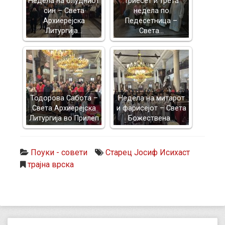
Недела на блудниот
Триесет и трета
син – Света
недела по
Архиерејска
Педесетница –
Литургија…
Света…
Тодорова Сабота –
Недела на митарот
Света Архиерејска
и фарисејот – Светa
Литургија во Прилеп
Божествена…
Поуки - совети
Старец Јосиф Исихаст
трајна врска