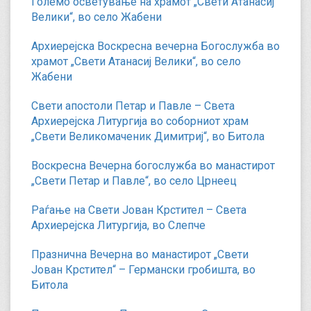
Големо осветување на храмот „Свети Атанасиј
Велики“, во село Жабени
Архиерејска Воскресна вечерна Богослужба во
храмот „Свети Атанасиј Велики“, во село
Жабени
Свети апостоли Петар и Павле – Света
Архиерејска Литургија во соборниот храм
„Свети Великомаченик Димитриј“, во Битола
Воскресна Вечерна богослужба во манастирот
„Свети Петар и Павле“, во село Црнеец
Раѓање на Свети Јован Крстител – Света
Архиерејска Литургија, во Слепче
Празнична Вечерна во манастирот „Свети
Јован Крстител“ – Германски гробишта, во
Битола