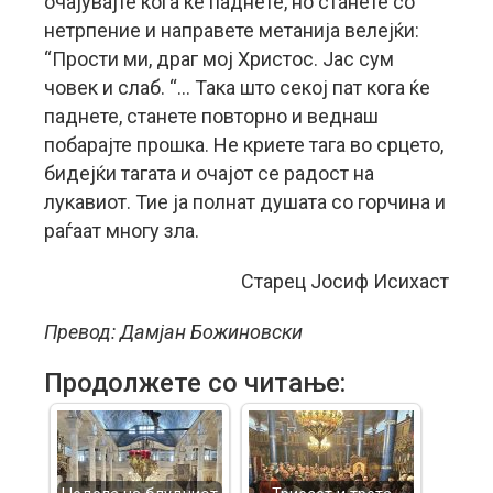
очајувајте кога ќе паднeте, но станете со
нетрпение и направете метанија велејќи:
“Прости ми, драг мој Христос. Јас сум
човек и слаб. “… Така што секој пат кога ќе
паднете, станете повторно и веднаш
побарајте прошка. Не криете тага во срцето,
бидејќи тагата и очајот се радост на
лукавиот. Тие ја полнат душата со горчина и
раѓаат многу зла.
Старец Јосиф Исихаст
Превод: Дамјан Божиновски
Продолжете со читање: