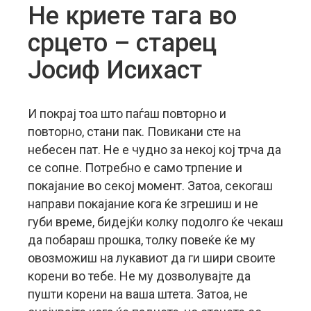
Не криете тага во
срцето – старец
Јосиф Исихаст
И покрај тоа што паѓаш повторно и
повторно, стани пак. Повикани сте на
небесен пат. Не е чудно за некој кој трча да
се сопнe. Потребно е само трпение и
покајание во секој момент. Затоа, секогаш
направи покајание кога ќе згрешиш и не
губи време,
бидејќи колку подолго ќе чекаш
да побараш прошка, толку повеќе ќе му
овозможиш на лукавиот да ги шири своите
корени во тебе. Не му дозволувајте да
пушти корени на ваша штета. Затоа, не