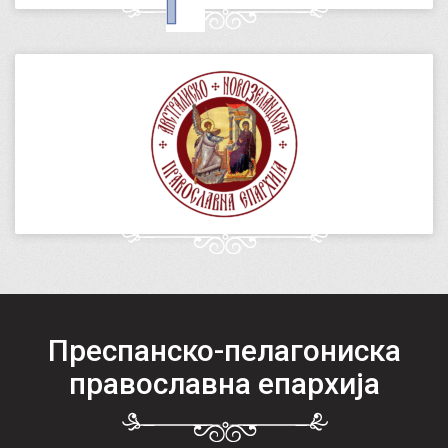
Преспанско-пелагониска
православна епархија