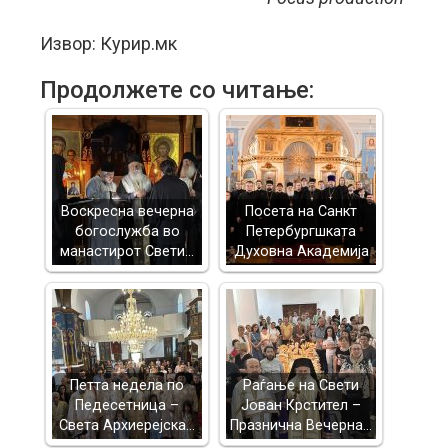
Извор: Курир.мк
Продолжете со читање:
Воскресна вечерна
Посета на Санкт
богослужба во
Петербургшката
манастирот Свети…
Духовна Академија
Петта недела по
Раѓање на Свети
Педесетница –
Јован Крстител –
Света Архиерејска…
Празнична Вечерна…