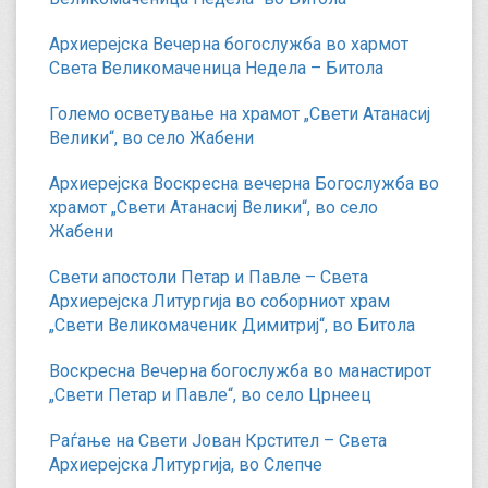
Архиерејска Вечерна богослужба во хармот
Света Великомаченица Недела – Битола
Големо осветување на храмот „Свети Атанасиј
Велики“, во село Жабени
Архиерејска Воскресна вечерна Богослужба во
храмот „Свети Атанасиј Велики“, во село
Жабени
Свети апостоли Петар и Павле – Света
Архиерејска Литургија во соборниот храм
„Свети Великомаченик Димитриј“, во Битола
Воскресна Вечерна богослужба во манастирот
„Свети Петар и Павле“, во село Црнеец
Раѓање на Свети Јован Крстител – Света
Архиерејска Литургија, во Слепче