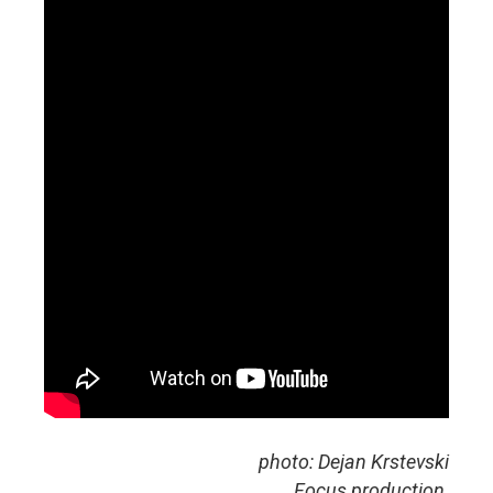
photo: Dejan Krstevski
Focus production