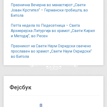
Празнична Вечерна во манастирот „Свети
Јован Крстител“ – Германски гробишта, во
Битола
Петта недела по Педесетница – Света
Архиерејска Литургија во храмот „Свети Кирил
и Методиј“, во Ресен
Празникот на Свети Наум Охридски свечено
прославен во храмот „Свети Наум Охридски“
во Битола
Фејсбук