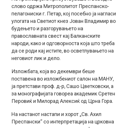
слово одржа Митрополитот Преспанско-
пелагониски г. Петар, кој посебно ја нагласи
улогата на Светиот кнез Јован Владимир во
будењето и разгорувањето на
православната свест кај Балканските
народи, како и одговорноста која што треба
да се роди кај истите, во осветлувањето на
неговиот лик и дело.
Изложбата, која во декември беше
поставена во изложбениот салон на МАНУ,
ја претстави проф. д-р, Сашо Цветковски, а
за монографијата говореа академик Сретен
Перовиќ и Милорад Алексиќ од Црна Гора.
На настанот настапи и хорот „Св. Ахил
Преспански“ со интерпретација на црковна