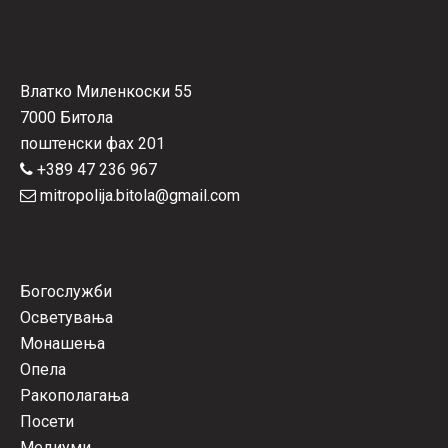
Влатко Миленкоски 55
7000 Битола
поштенски фах 201
+389 47 236 967
mitropolija.bitola@gmail.com
Богослужби
Осветувања
Монашења
Опела
Ракополагања
Посети
Медиуми