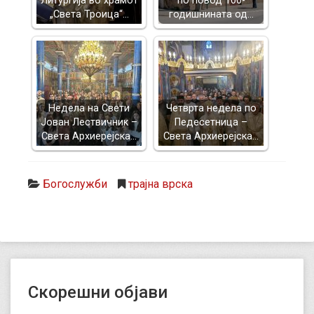
Литургија во храмот
по повод 100-
„Света Троица“…
годишнината од…
Недела на Свети
Четврта недела по
Јован Лествичник –
Педесетница –
Света Архиерејска…
Света Архиерејска…
Богослужби
трајна врска
Скорешни објави