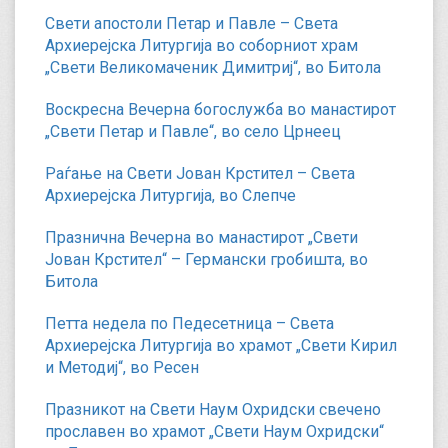
Свети апостоли Петар и Павле – Света
Архиерејска Литургија во соборниот храм
„Свети Великомаченик Димитриј“, во Битола
Воскресна Вечерна богослужба во манастирот
„Свети Петар и Павле“, во село Црнеец
Раѓање на Свети Јован Крстител – Света
Архиерејска Литургија, во Слепче
Празнична Вечерна во манастирот „Свети
Јован Крстител“ – Германски гробишта, во
Битола
Петта недела по Педесетница – Света
Архиерејска Литургија во храмот „Свети Кирил
и Методиј“, во Ресен
Празникот на Свети Наум Охридски свечено
прославен во храмот „Свети Наум Охридски“