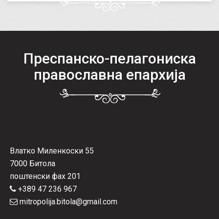
Преспанско-пелагониска
православна епархија
Влатко Миленкоски 55
7000 Битола
поштенски фах 201
+389 47 236 967
mitropolija.bitola@gmail.com