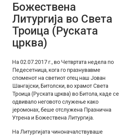
Божествена
Литургија во Света
Троица (Руската
црква)
На 02.07.2017 г., во Четвртата недела по
Педесетница, кога го празнувавме
споменот на светиот отец наш Јован
Шангајски, Битолски, во храмот Света
Троица (Руската црква) во Битола, каде се
одвивало неговото служење како
јеромонах, беше отслужена Празнична
Утрена и Божествена Литургија.
На Литургијата чиноначалствуваше