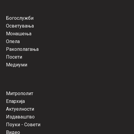
Богослужби
Осветувања
Монашења
Опела
Ракополагања
Посети
Медиуми
Митрополит
Епархија
Актуелности
Издаваштво
Поуки - Совети
Видео