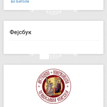
во Битола
Фејсбук