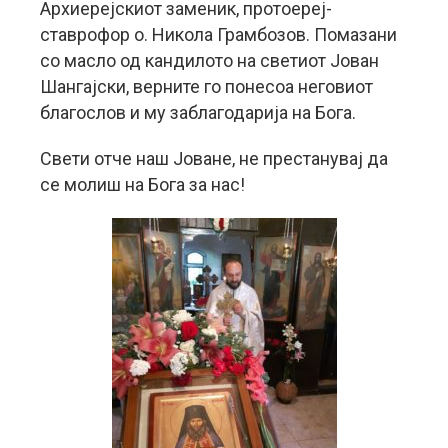
Архиерејскиот заменик, протоереј-
ставрофор о. Никола Грамбозов. Помазани
со масло од кандилото на светиот Јован
Шангајски, верните го понесоа неговиот
благослов и му заблагодарија на Бога.
Свети отче наш Јоване, не престанувај да
се молиш на Бога за нас!