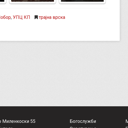
Собор
,
УПЦ КП
трајна врска
о Миленкоски 55
Богослужби