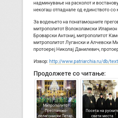
надминување на расколот и востанову
некогаш отпаднале од единството со 
За водењето на понатамошните прегов
митрополитот Волоколамски Иларион 
Броварски Антониј, митрополитот Ка
митрополитот Лугански и Алчевски Ми
протоереј Николај Данилевич, протоер
Извор:
http://www.patriarchia.ru/db/te
Продолжете со читање:
Митрополитот
Преспанско-
Посета на рускит
пелагониски Петар…
свети места