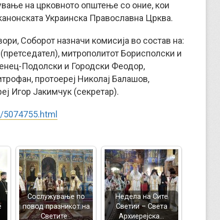
вање на црковното општење со оние, кои
канонската Украинска Православна Црква.
ори, Соборот назначи комисија во состав на:
(претседател), митрополитот Борисполски и
менец-Подолски и Городски Феодор,
трофан, протоереј Николај Балашов,
еј Игор Јакимчук (секретар).
xt/5074755.html
Сослужување по
Недела на Сите
е
повод празникот на
Светии – Света
Светите…
Архиерејска…