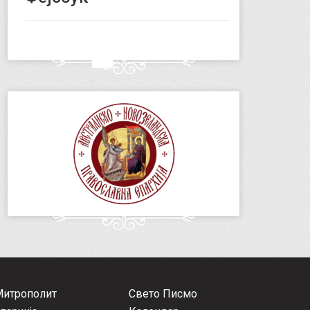
Митрополит
Свето Писмо