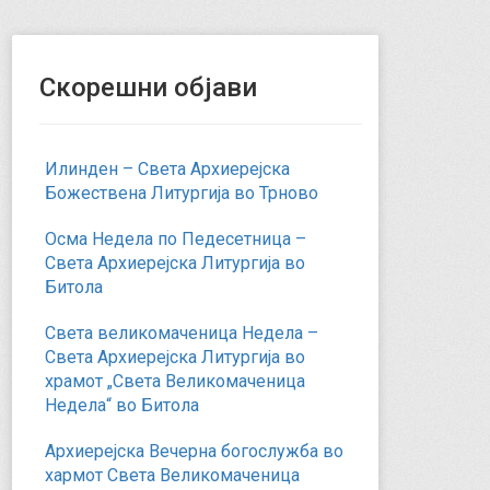
Скорешни објави
Илинден – Света Архиерејска
Божествена Литургија во Трново
Осма Недела по Педесетница –
Света Архиерејска Литургија во
Битола
Света великомаченица Недела –
Света Архиерејска Литургија во
храмот „Света Великомаченица
Недела“ во Битола
Архиерејска Вечерна богослужба во
хармот Света Великомаченица