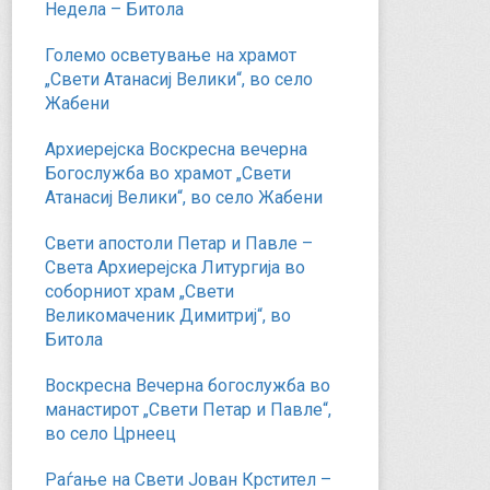
Недела – Битола
Големо осветување на храмот
„Свети Атанасиј Велики“, во село
Жабени
Архиерејска Воскресна вечерна
Богослужба во храмот „Свети
Атанасиј Велики“, во село Жабени
Свети апостоли Петар и Павле –
Света Архиерејска Литургија во
соборниот храм „Свети
Великомаченик Димитриј“, во
Битола
Воскресна Вечерна богослужба во
манастирот „Свети Петар и Павле“,
во село Црнеец
Раѓање на Свети Јован Крстител –