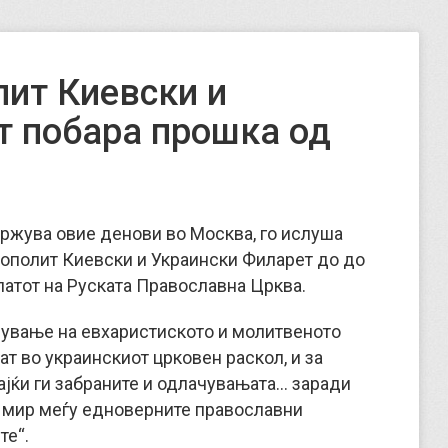
ит Киевски и
т побара прошка од
држува овие денови во Москва, го ислуша
ополит Киевски и Украински Филарет до до
патот на Руската Православна Црква.
вување на евхаристиското и молитвеното
ат во украинскиот црковен раскол, и за
ајќи ги забраните и одлачувањата… заради
 мир меѓу едноверните православни
те“.