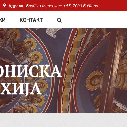
Адреса:
Влатко Миленкоски 55, 7000 Битола
КИ
КОНТАКТ
ОНИСКА
ХИЈА