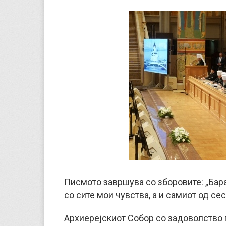
Писмото завршува со зборовите: „Бара
со сите мои чувства, а и самиот од се
Архиерејскиот Собор со задоволство 