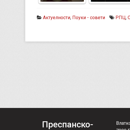
Актуелности
,
Поуки - совети
РПЦ
,
Преспанско-
Влатк