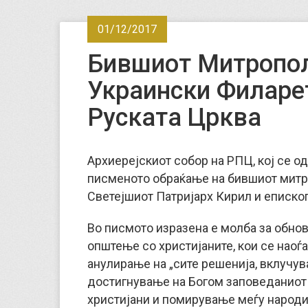
01/12/2017
Бившиот Митропол
Украински Филаре
Руската Црква
Архиерејскиот собор на РПЦ, кој се о
писменото обраќање на бившиот митр
Светејшиот Патријарх Кирил и еписко
Во писмото изразена е молба за обно
општење со христијаните, кои се наоѓа
анулирање на „сите решенија, вклучув
достигнување на Богом заповеданиот
христијани и помирување меѓу народи