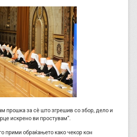
м прошка за сè што згрешив со збор, дело и
срце искрено ви простувам“.
го прими обраќањето како чекор кон