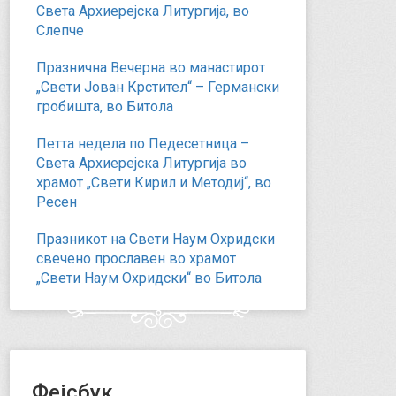
Света Архиерејска Литургија, во
Слепче
Празнична Вечерна во манастирот
„Свети Јован Крстител“ – Германски
гробишта, во Битола
Петта недела по Педесетница –
Света Архиерејска Литургија во
храмот „Свети Кирил и Методиј“, во
Ресен
Празникот на Свети Наум Охридски
свечено прославен во храмот
„Свети Наум Охридски“ во Битола
Фејсбук