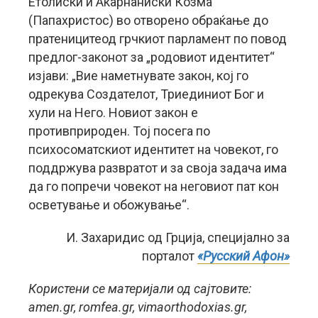
Етолиски и Акарнаниски Козма
(Папахристос) во отворено обраќање до
пратеницитеод грчкиот парламент по повод
предлог-законот за „родовиот идентитет“
изјави: „Вие наметнувате закон, кој го
одрекува Создателот, Триединиот Бог и
хули на Него. Новиот закон е
противприроден. Тој посега по
психосоматскиот идентитет на човекот, го
поддржува развратот и за своја задача има
да го попречи човекот на неговиот пат кон
осветување и обожување“.
И. Захаридис од Грција, специјално за
порталот
«Русский Афон»
Користени се материјали од сајтовите:
amen.gr, romfea.gr, vimaorthodoxias.gr,