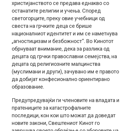
христијанството се предава еднакво со
останатите религии и учења. Според
светогорците, преку овие учебници од
свеста на грчките деца се брише
националниот идентитет и им се наметнува
„агностицизам и безбожност“. Во Кинотот
обрнуваат внимание, дека за разлика од
децата од грчки православни семејства, на
децата од религиозните малцинства
(муслимани и други), зачувано им е правото
да добијат конфесионално ориентирано
образование.
Предупредувајќи ги членовите на владата и
пратениците за катастрофалните
последици, кон кои што можат да доведат
новите закони, Свештениот Кинот го
завршува своето обраќање со зборовите на