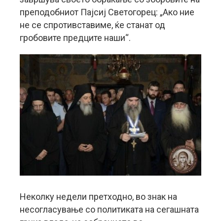
преподобниот Пајсиј Светогорец: „Ако ние
не се спротивставиме, ќе станат од
гробовите предците наши“.
Неколку недели претходно, во знак на
несогласување со политиката на сегашната