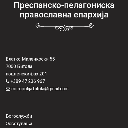
Преспанско-пелагониска
православна епархија
Влатко Миленкоски 55
7000 Битола
поштенски фах 201
+389 47 236 967
mitropolija.bitola@gmail.com
Богослужби
Осветувања