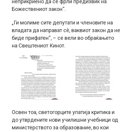
неприкриено да се фрли предизвик на
Божествениот закон“.
„Ги молиме сите депутати и членовите на
владата да направат сè, ваквиот закон да не
биде прифатен“, – се вели во обраќањето
на Свештениот Кинот.
Освен тоа, светогорците упатија критика и
до утврдените нови училишни учебници од
министерството за образование, во кои