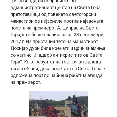
грчка влада, на собранието во
административниот центар на Света Гора,
претставници од повеќето светогорски
манастири се изјасниле против најавената
посета на премиерот А. Ципрас на Света
Гора, што беше планирана на 28 септември,
2017 г. На пристаништето на манастирот
Дохијар дури биле кренати и црни знамиња
со натпис: „Надвор антихристите од Света
Гора“. Како резултат на тоа, грчката влада
тогаш објави, дека посетата на Света Гора е
одложена поради набиена работна агенда
на премиерот.