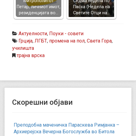
Митрополитот
Седма недела по
Петар, личниот имот,
Пасха (Недела на
резиденцијата во…
Светите Отци на…
Актуелности
,
Поуки - совети
Грција
,
ЛГБТ
,
промена на пол
,
Света Гора
,
училишта
трајна врска
Скорешни објави
Преподобна маченичка Параскева Римјанка –
Архиерејска Вечерна Богослужба во Битола