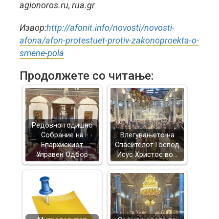
agionoros.ru, rua.gr
Извор:
http://afonit.info/novosti/novosti-
afona/afon-protestuet-protiv-zakonoproekta-o-
smene-pola
Продолжете со читање:
Редовно годишно
Собрание на
Влегувањето на
Епархискиот
Спасителот Господ
Управен Одбор
Исус Христос во…