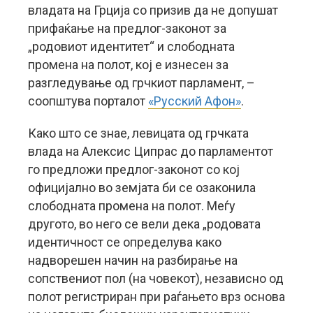
владата на Грција со призив да не допушат
прифаќање на предлог-законот за
„родовиот идентитет“ и слободната
промена на полот, кој е изнесен за
разгледување од грчкиот парламент, –
соопштува порталот
«Русский Афон»
.
Како што се знае, левицата од грчката
влада на Алексис Ципрас до парламентот
го предложи предлог-законот со кој
официјално во земјата би се озаконила
слободната промена на полот. Меѓу
другото, во него се вели дека „родовата
идентичност се определува како
надворешен начин на разбирање на
сопствениот пол (на човекот), независно од
полот регистриран при раѓањето врз основа