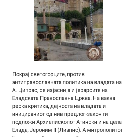
Покрај светогорците, против
антиправославната политика на владата на
А. Ципрас, се изјаснија и јерарсите на
Еладската Православна Црква. На ваква
реска критика, дејноста на владата и
иницираниот од нив предлог-закон ги
подложи Архиепископот Атински и на цела
Елада, Јероним II (Лиапис). А митрополитот