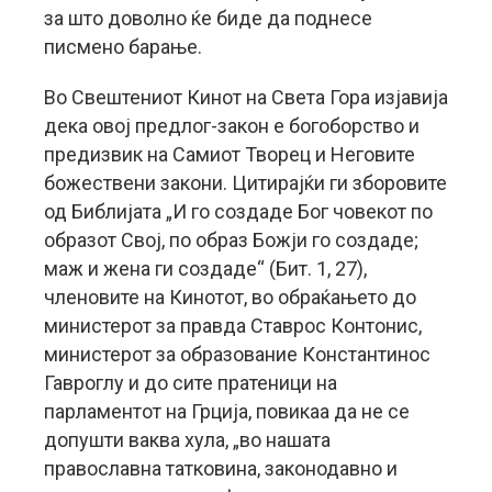
за што доволно ќе биде да поднесе
писмено барање.
Во Свештениот Кинот на Света Гора изјавија
дека овој предлог-закон е богоборство и
предизвик на Самиот Творец и Неговите
божествени закони. Цитирајќи ги зборовите
од Библијата „И го создаде Бог човекот по
образот Свој, по образ Божји го создаде;
маж и жена ги создаде“ (Бит. 1, 27),
членовите на Кинотот, во обраќањето до
министерот за правда Ставрос Контонис,
министерот за образование Константинос
Гавроглу и до сите пратеници на
парламентот на Грција, повикаа да не се
допушти ваква хула, „во нашата
православна татковина, законодавно и