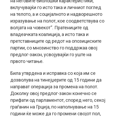
на неговите биолошки карактеристики,
вклучувајќи го исто така и личниот поглед
на телото, а и социјалното и надворешното
изразување на полот, кое соодветствува со
волјата на човекот“. Пратениците од
владеачката коалиција, а исто така и
претставниците од редот на опозициските
партии, со мнозинство го поддржаа овој
предлог-закон, усвојувајќи го уште на
првото читање.
Била утврдена и исправка со која им се
дозволува на тинејџерите од 15 години да
направат операција за промена на полот.
Доколку овој предлог-закон конечно се
прифати од парламентот, според него, секој
граѓанин на Грција, по наполнување на 15
години ќе може да го промени својот пол,