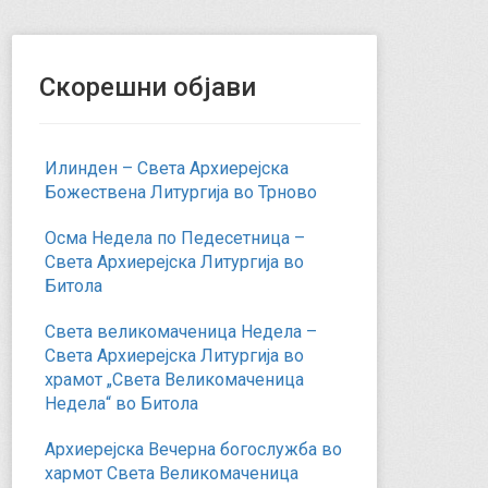
Скорешни објави
Илинден – Света Архиерејска
Божествена Литургија во Трново
Осма Недела по Педесетница –
Света Архиерејска Литургија во
Битола
Света великомаченица Недела –
Света Архиерејска Литургија во
храмот „Света Великомаченица
Недела“ во Битола
Архиерејска Вечерна богослужба во
хармот Света Великомаченица