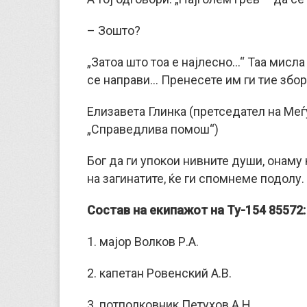
– Зошто?
„Затоа што тоа е најлесно…“ Таа мисла
се направи… Пренесете им ги тие збор
Елизавета Глинка (претседател на Ме
„Справедлива помош“)
Бог да ги упокои нивните души, онам
на загинатите, ќе ги спомнеме подолу.
Состав на екипажот на Ту-154 85572:
1. мајор Волков Р.А.
2. капетан Ровенский А.В.
3. потполковник Петухов А.Н.