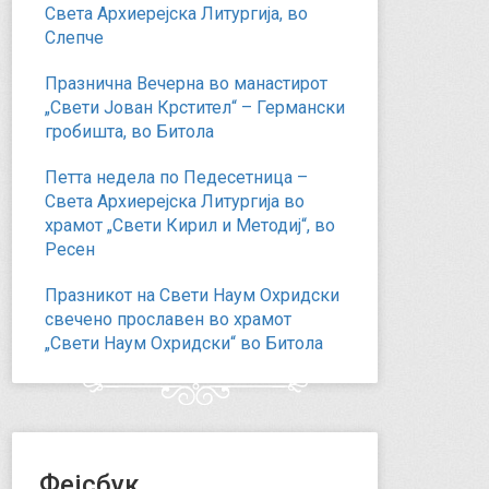
Света Архиерејска Литургија, во
Слепче
Празнична Вечерна во манастирот
„Свети Јован Крстител“ – Германски
гробишта, во Битола
Петта недела по Педесетница –
Света Архиерејска Литургија во
храмот „Свети Кирил и Методиј“, во
Ресен
Празникот на Свети Наум Охридски
свечено прославен во храмот
„Свети Наум Охридски“ во Битола
Фејсбук