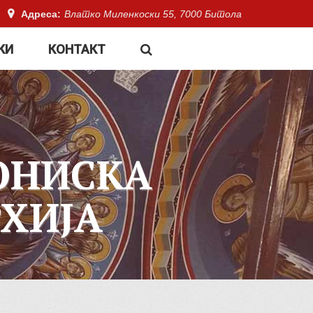
Адреса:
Влатко Миленкоски 55, 7000 Битола
КИ
КОНТАКТ
ОНИСКА
ХИЈА