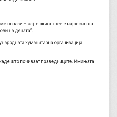
 ме порази – најтешкиот грев е најлесно да
ови на децата“.
ѓународната хуманитарна организација
у каде што почиваат праведниците. Имињата