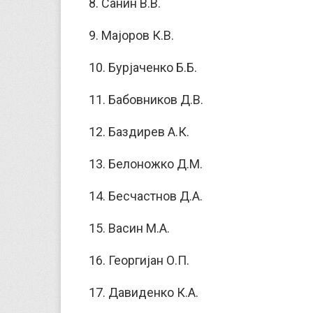
8. Санин В.В.
9. Мајоров К.В.
10. Бурјаченко Б.Б.
11. Бабовников Д.В.
12. Баздирев А.К.
13. Белоножко Д.М.
14. Бесчастнов Д.А.
15. Васин М.А.
16. Георгијан О.П.
17. Давиденко К.А.