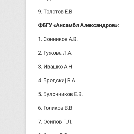
9. Толстов Е.В.
ФБГУ «Ансамбл Александров»:
1. Сонников А.В.
2. Гужова Л.А.
3. Ивашко А.Н.
4. Бродскиј В.А.
5. Булочников Е.В.
6. Голиков В.В.
7. Осипов Г.Л.