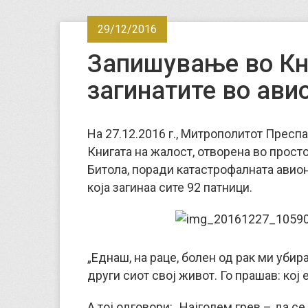
29/12/2016
Запишување во Кн
загинатите во ави
На 27.12.2016 г., Митрополитот Пресп
Книгата на жалост, отворена во прост
Битола, поради катастрофалната авион
која загинаа сите 92 патници.
„Еднаш, на раце, болен од рак ми убир
други сиот свој живот. Го прашав: кој 
А тој одговори: „Најголем грев – да с