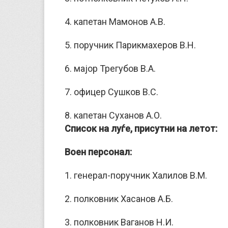
4. капетан Мамонов А.В.
5. поручник Парикмахеров В.Н.
6. мајор Трегубов В.А.
7. офицер Сушков B.C.
8. капетан Суханов А.О.
Список на луѓе, присутни на летот:
Воен персонал:
1. генерал-поручник Халилов В.М.
2. полковник Хасанов А.Б.
3. полковник Ваганов Н.И.