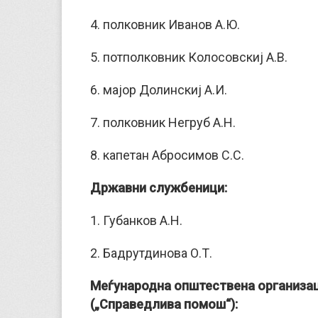
4. полковник Иванов А.Ю.
5. потполковник Колосовскиј А.В.
6. мајор Долинскиј А.И.
7. полковник Негруб А.Н.
8. капетан Абросимов С.С.
Државни службеници:
1. Губанков А.Н.
2. Бадрутдинова О.Т.
Меѓународна општествена организа
(„Справедлива помош“):