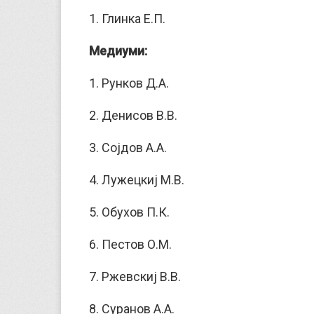
1. Глинка Е.П.
Медиуми:
1. Рунков Д.А.
2. Денисов В.В.
3. Сојдов А.А.
4. Лужецкиј М.В.
5. Обухов П.К.
6. Пестов О.М.
7. Ржевскиј В.В.
8. Суранов А.А.