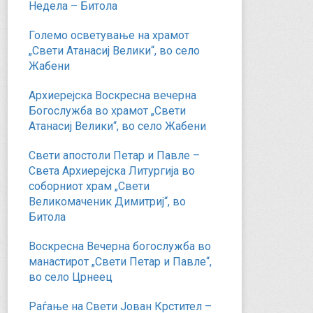
Недела – Битола
Големо осветување на храмот
„Свети Атанасиј Велики“, во село
Жабени
Архиерејска Воскресна вечерна
Богослужба во храмот „Свети
Атанасиј Велики“, во село Жабени
Свети апостоли Петар и Павле –
Света Архиерејска Литургија во
соборниот храм „Свети
Великомаченик Димитриј“, во
Битола
Воскресна Вечерна богослужба во
манастирот „Свети Петар и Павле“,
во село Црнеец
Раѓање на Свети Јован Крстител –