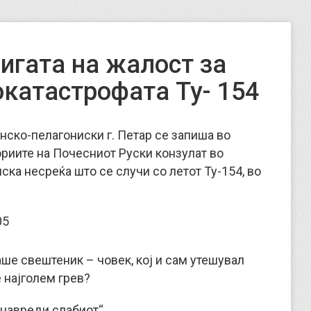
игата на жалост за
окатастрофата Ту- 154
анско-пелагониски г. Петар се запиша во
ориите на Почесниот Руски конзулат во
ска несреќа што се случи со летот Ту-154, во
аше свештеник – човек, кој и сам утешувал
е најголем грев?
е навреди слабиот“.