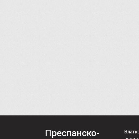
Преспанско-
Влатк