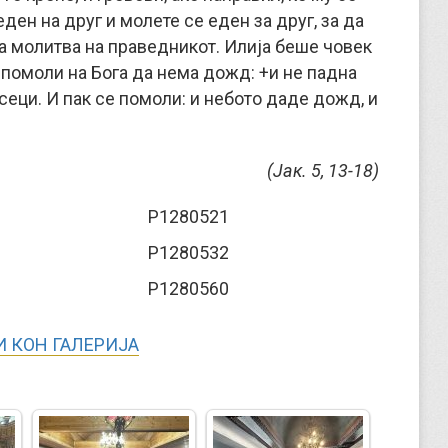
еден на друг и молете се еден за друг, за да
а молитва на праведникот. Илија беше човек
е помоли на Бога да нема дожд: +и не падна
сеци. И пак се помоли: и небото даде дожд, и
(Јак. 5, 13-18)
 КОН ГАЛЕРИЈА