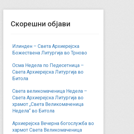
Скорешни објави
Илинден – Света Архиерејска
Божествена Литургија во Трново
Осма Недела по Педесетница –
Света Архиерејска Литургија во
Битола
Света великомаченица Недела –
Света Архиерејска Литургија во
храмот „Света Великомаченица
Недела“ во Битола
Архиерејска Вечерна богослужба во
хармот Света Великомаченица