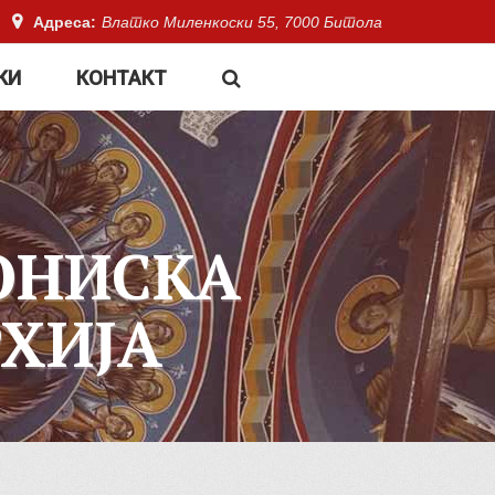
Адреса:
Влатко Миленкоски 55, 7000 Битола
КИ
КОНТАКТ
ОНИСКА
ХИЈА