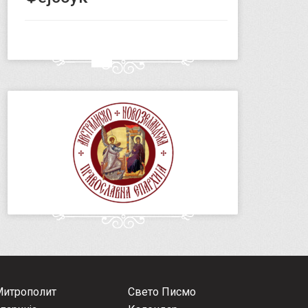
Митрополит
Свето Писмо