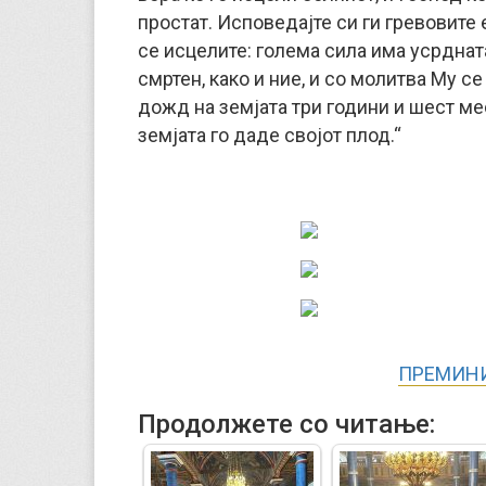
простат. Исповедајте си ги гревовите 
се исцелите: голема сила има усрднат
смртен, како и ние, и со молитва Му с
дожд на земјата три години и шест ме
земјата го даде својот плод.“
ПРЕМИНИ
Продолжете со читање: