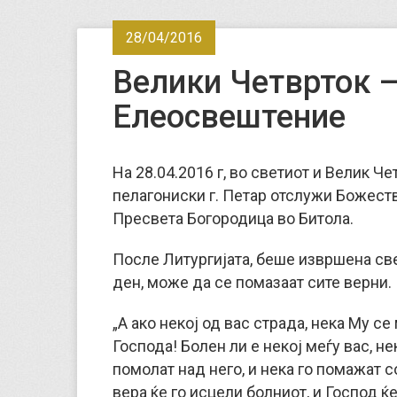
28/04/2016
Велики Четврток –
Елеосвештение
На 28.04.2016 г, во светиот и Велик Ч
пелагониски г. Петар отслужи Божест
Пресвета Богородица во Битола.
После Литургијата, беше извршена свет
ден, може да се помазаат сите верни.
„А ако некој од вас страда, нека Му се 
Господа! Болен ли е некој меѓу вас, н
помолат над него, и нека го помажат с
вера ќе го исцели болниот, и Господ ќе