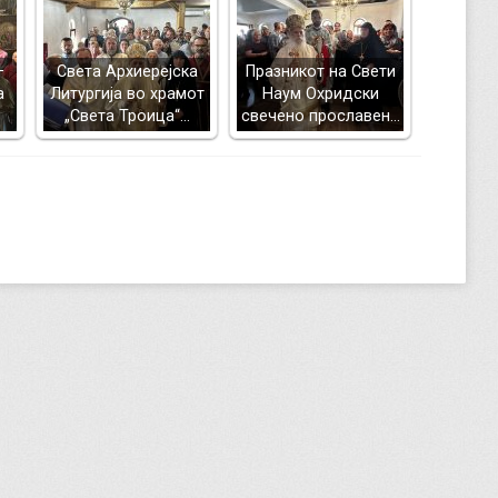
–
Света Архиерејска
Празникот на Свети
а
Литургија во храмот
Наум Охридски
„Света Троица“…
свечено прославен…