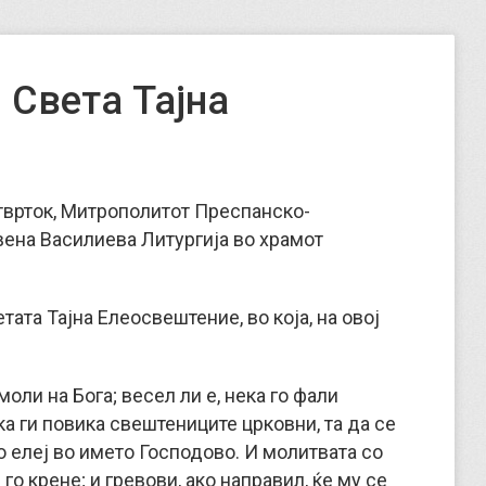
 Света Тајна
етврток, Митрополитот Преспанско-
вена Василиева Литургија во храмот
ата Тајна Елеосвештение, во која, на овој
моли на Бога; весел ли е, нека го фали
ека ги повика свештениците црковни, та да се
о елеј во името Господово. И молитвата со
 го крене; и гревови, ако направил, ќе му се