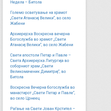
Недела – Битола
Големо осветување на храмот
„Свети Атанасиј Велики“, во село
Жабени
Архиерејска Воскресна вечерна
Богослужба во храмот „Свети
Атанасиј Велики“, во село Жабени
Свети апостоли Петар и Павле –
Света Архиерејска Литургија во
соборниот храм „Свети
Великомаченик Димитриј“, во
Битола
Воскресна Вечерна богослужба во
манастирот „Свети Петар и Павле“,
во село Црнеец
Раѓање на Свети Јован Крстител –