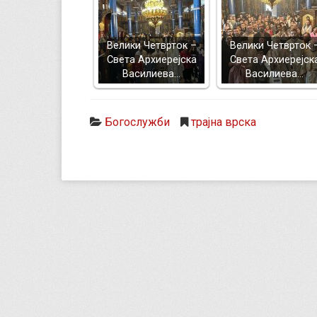
Велики Четврток –
Велики Четврток 
Света Архиерејска
Света Архиерејск
Василиева…
Василиева…
Богослужби
трајна врска