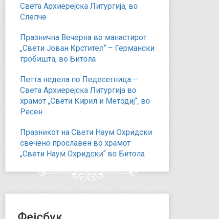
Света Архиерејска Литургија, во
Слепче
Празнична Вечерна во манастирот
„Свети Јован Крстител“ – Германски
гробишта, во Битола
Петта недела по Педесетница –
Света Архиерејска Литургија во
храмот „Свети Кирил и Методиј“, во
Ресен
Празникот на Свети Наум Охридски
свечено прославен во храмот
„Свети Наум Охридски“ во Битола
Фејсбук