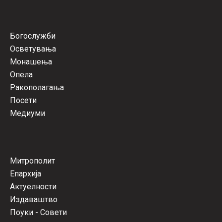
Богослужби
Осветувања
Монашења
Опела
Ракополагања
Посети
Медиуми
Митрополит
Епархија
Актуелности
Издаваштво
Поуки - Совети