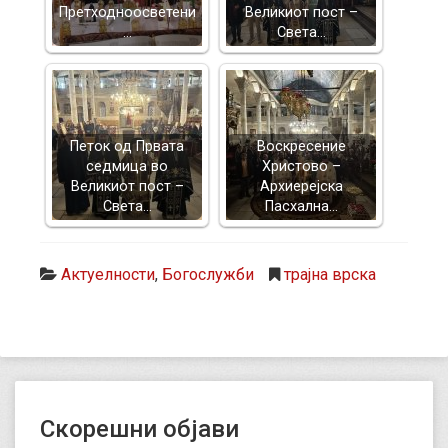
Претходноосветени
Великиот пост –
…
Света…
Петок од Првата
Воскресение
седмица во
Христово –
Великиот пост –
Архиерејска
Света…
Пасхална…
Актуелности
,
Богослужби
трајна врска
Скорешни објави