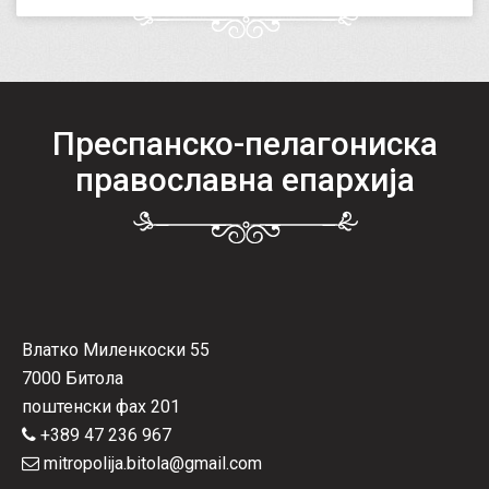
Преспанско-пелагониска
православна епархија
Влатко Миленкоски 55
7000 Битола
поштенски фах 201
+389 47 236 967
mitropolija.bitola@gmail.com