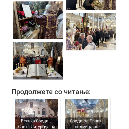
Продолжете со читање:
Велика Среда –
Среда од Првата
Света Литургија на
седмица во