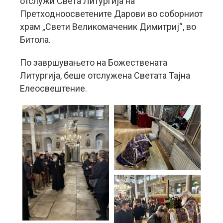
отслужи Света Литургија на
Претходноосветените Дарови во соборниот
храм „Свети Великомаченик Димитриј“, во
Битола.
По завршувањето на Божествената
Литургија, беше отслужена Светата Тајна
Елеосвештение.