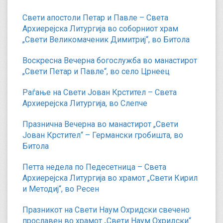
Свети апостоли Петар и Павле – Света
Архиерејска Литургија во соборниот храм
„Свети Великомаченик Димитриј“, во Битола
Воскресна Вечерна богослужба во манастирот
„Свети Петар и Павле“, во село Црнеец
Раѓање на Свети Јован Крстител – Света
Архиерејска Литургија, во Слепче
Празнична Вечерна во манастирот „Свети
Јован Крстител“ – Германски гробишта, во
Битола
Петта недела по Педесетница – Света
Архиерејска Литургија во храмот „Свети Кирил
и Методиј“, во Ресен
Празникот на Свети Наум Охридски свечено
прославен во храмот „Свети Наум Охридски“