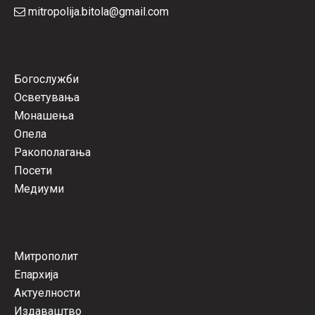
mitropolija.bitola@gmail.com
Богослужби
Осветувања
Монашења
Опела
Ракополагања
Посети
Медиуми
Митрополит
Епархија
Актуелности
Издаваштво