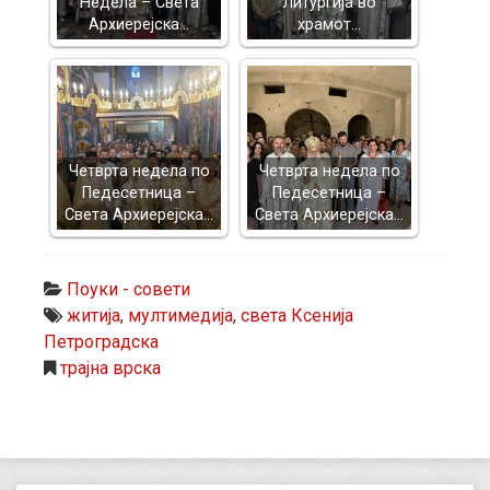
Недела – Света
Литургија во
Архиерејска…
храмот…
Четврта недела по
Четврта недела по
Педесетница –
Педесетница –
Света Архиерејска…
Света Архиерејска…
Поуки - совети
житија
,
мултимедија
,
света Ксенија
Петроградска
трајна врска