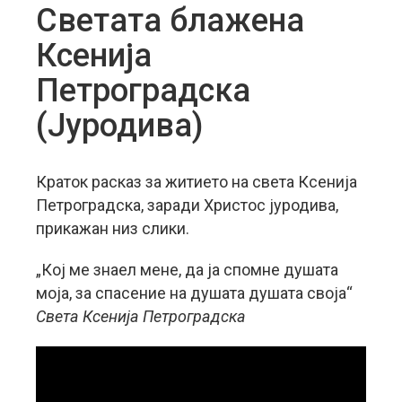
Светата блажена
Ксенија
Петроградска
(Јуродива)
Краток расказ за житието на света Ксенија
Петроградска, заради Христос јуродива,
прикажан низ слики.
„Кој ме знаел мене, да ја спомне душата
моја, за спасение на душата душата своја“
Света Ксенија Петроградска