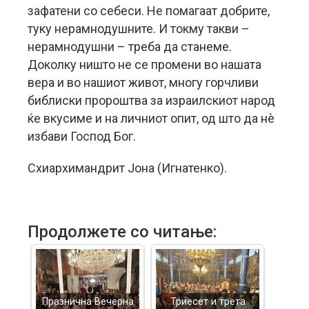
зафатени со себеси. Не помагаат добрите,
туку нерамнодушните. И токму такви –
нерамнодушни – треба да станеме.
Доколку ништо не се промени во нашата
вера и во нашиот живот, многу горчливи
библиски пророштва за израилскиот народ
ќе вкусиме и на личниот опит, од што да нè
избави Господ Бог.
Схиархимандрит Јона (Игнатенко).
Продолжете со читање:
Празнична Вечерна
Триесет и трета