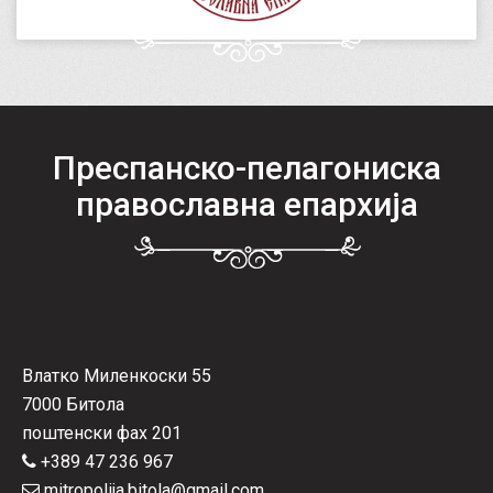
Преспанско-пелагониска
православна епархија
Влатко Миленкоски 55
7000 Битола
поштенски фах 201
+389 47 236 967
mitropolija.bitola@gmail.com