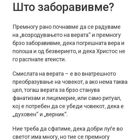
Што заборавивме?
Премногу рано почнавме да се радуваме
на „возродувањето на верата“ и премногу
брзо заборавивме, дека погрешната вера и
полоша и од безверието, и дека Христос не
го распнале атеисти.
Смислата на верата – е во внатрешното
преобразување на човекот, а ако нема таква
цел, тогаш верата за брзо станува
фанатизам и лицемерие, или само ритуал,
кој е потребен да се убеди човекот, дека е
„духовен“ и „верник“.
Ние треба да сфатиме, дека добри луѓе во
светот има многу, но тие се премногу