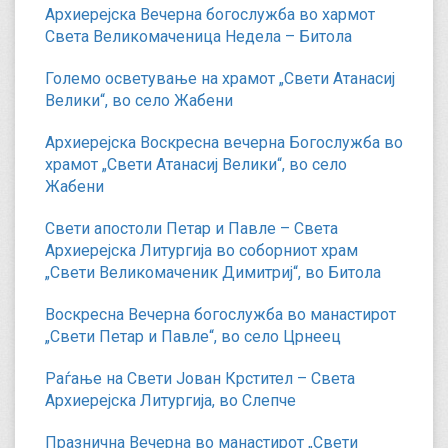
Архиерејска Вечерна богослужба во хармот
Света Великомаченица Недела – Битола
Големо осветување на храмот „Свети Атанасиј
Велики“, во село Жабени
Архиерејска Воскресна вечерна Богослужба во
храмот „Свети Атанасиј Велики“, во село
Жабени
Свети апостоли Петар и Павле – Света
Архиерејска Литургија во соборниот храм
„Свети Великомаченик Димитриј“, во Битола
Воскресна Вечерна богослужба во манастирот
„Свети Петар и Павле“, во село Црнеец
Раѓање на Свети Јован Крстител – Света
Архиерејска Литургија, во Слепче
Празнична Вечерна во манастирот „Свети