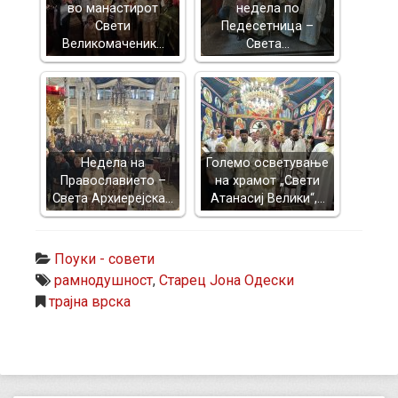
во манастирот
недела по
Свети
Педесетница –
Великомаченик…
Света…
Недела на
Големо осветување
Православието –
на храмот „Свети
Света Архиерејска…
Атанасиј Велики“,…
Поуки - совети
рамнодушност
,
Старец Јона Одески
трајна врска