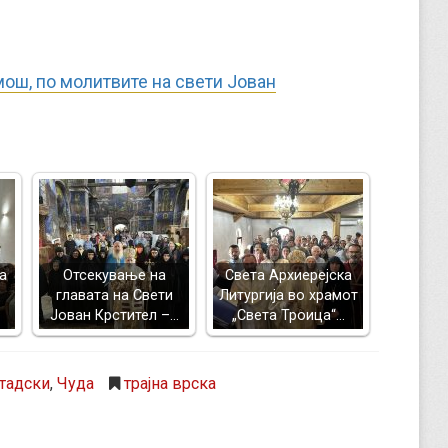
ош, по молитвите на свети Јован
а
Отсекување на
Света Архиерејска
главата на Свети
Литургија во храмот
Јован Крстител –…
„Света Троица“…
тадски
,
Чуда
трајна врска