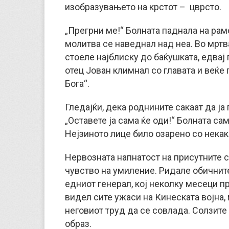
изобразувањето на крстот – цврсто.
„Прегрни ме!“ Болната паднала на рам
молитва се наведнал над неа. Во мрт
стоеле најблиску до баќушката, едвај 
отец Јован климнал со главата и веќе 
Бога“.
Гледајќи, дека роднините сакаат да ја
„Оставете ја сама ќе оди!“ Болната са
Нејзиното лице било озарено со нека
Нервозната напнатост на присутните с
чувство на умиление. Ридале обичните
едниот генерал, кој неколку месеци п
видел сите ужаси на Кинеската војна,
неговиот труд да се совлада. Солзите
образ.