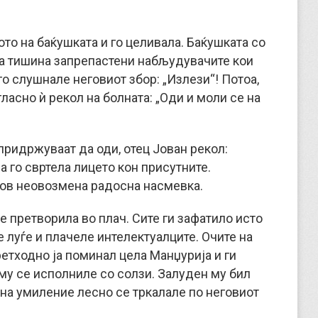
ото на баќушката и го целивала. Баќушката со
ва тишина запрепастени набљудувачите кои
го слушнале неговиот збор: „Излези“! Потоа,
гласно ѝ рекол на болната: „Оди и моли се на
 придржуваат да оди, отец Јован рекол:
ма го свртела лицето кон присутните.
ков неовозмена радосна насмевка.
е претворила во плач. Сите ги зафатило исто
 луѓе и плачеле интелектуалците. Очите на
ретходно ја поминал цела Манџурија и ги
 му се исполниле со солзи. Залуден му бил
 на умиление лесно се тркалале по неговиот