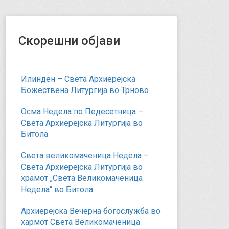
Скорешни објави
Илинден – Света Архиерејска
Божествена Литургија во Трново
Осма Недела по Педесетница –
Света Архиерејска Литургија во
Битола
Света великомаченица Недела –
Света Архиерејска Литургија во
храмот „Света Великомаченица
Недела“ во Битола
Архиерејска Вечерна богослужба во
хармот Света Великомаченица