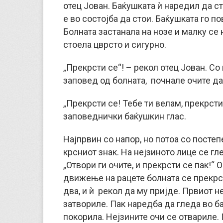
отец Јован. Баќушката ѝ наредил да ст
е во состојба да стои. Баќушката го пов
Болната застанала на нозе и малку се 
стоела цврсто и сигурно.
„Прекрсти се“! – рекол отец Јован. Со
заповед од болната, почнале очите да 
„Прекрсти се! Тебе ти велам, прекрсти 
заповеднички баќушкин глас.
Најпрвин со напор, но потоа со посте
крсниот знак. На нејзиното лице се гл
„Отвори ги очите, и прекрсти се пак!“ 
движење на рацете болната се прекрс
два, и ѝ рекол да му пријде. Првиот н
затвориле. Пак наредба да гледа во ба
покорила. Нејзините очи се отвариле.