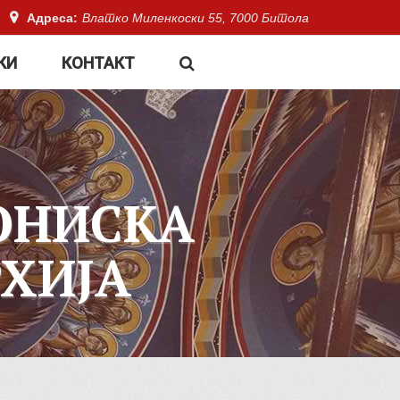
Адреса:
Влатко Миленкоски 55, 7000 Битола
КИ
КОНТАКТ
ОНИСКА
ХИЈА