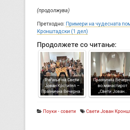
(продолжува)
Претходно:
Примери на чудесната пом
Кронштадски (1 дел)
Продолжете со читање:
Раѓање на Свети
Празнична Вечерн
Јован Крстител –
во манастирот
Празнична Вечерна…
„Свети Јован…
Поуки - совети
Свети Јован Кронш