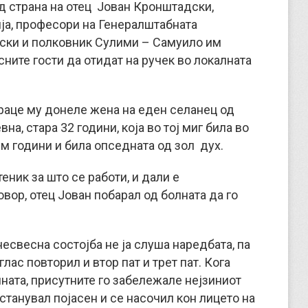
д страна на отец Јован Кронштадски,
ја, професори на Генералштабната
вски и полковник Сулими – Самуило им
ните гости да отидат на ручек во локалната
а раце му донеле жена на еден селанец од
на, стара 32 години, која во тој миг била во
м години и била опседната од зол дух.
еник за што се работи, и дали е
ор, отец Јован побарал од болната да го
несвесна состојба не ја слуша наредбата, па
лас повторил и втор пат и трет пат. Кога
лната, присутните го забележале нејзиниот
 станувал појасен и се насочил кон лицето на