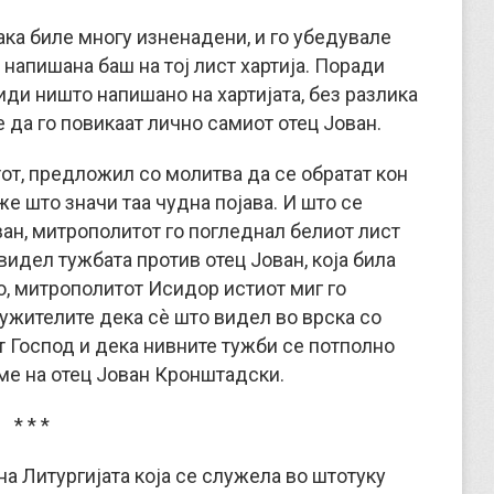
ака биле многу изненадени, и го убедувале
напишана баш на тој лист хартија. Поради
иди ништо напишано на хартијата, без разлика
 да го повикаат лично самиот отец Јован.
от, предложил со молитва да се обратат кон
е што значи таа чудна појава. И што се
ан, митрополитот го погледнал белиот лист
 видел тужбата против отец Јован, која била
о, митрополитот Исидор истиот миг го
тужителите дека сѐ што видел во врска со
т Господ и дека нивните тужби се потполно
име на отец Јован Кронштадски.
* * *
 на Литургијата која се служела во штотуку