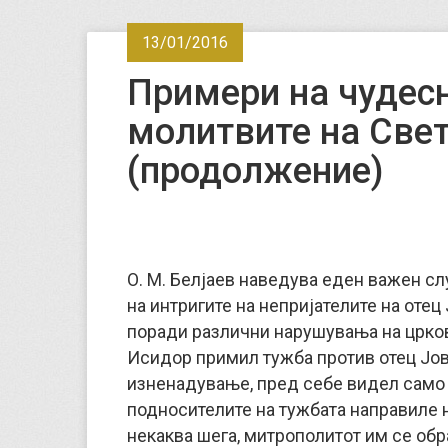
13/01/2016
Примери на чудес
молитвите на Све
(продолжение)
О. М. Белјаев наведува еден важен сл
на интригите на непријателите на отец
поради различни нарушувања на црков
Исидор примил тужба против отец Јован
изненадување, пред себе видел само б
подносителите на тужбата направиле 
некаква шега, митрополитот им се обр