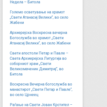
Недела – Битола
Големо осветување на храмот
„Свети Атанасиј Велики“, во село
Жабени
Архиерејска Воскресна вечерна
Богослужба во храмот „Свети
Атанасиј Велики“, во село Жабени
Свети апостоли Петар и Павле –
Света Архиерејска Литургија во
соборниот храм „Свети
Великомаченик Димитриј“, во
Битола
Воскресна Вечерна богослужба во
манастирот „Свети Петар и Павле“,
во село Црнеец
Раѓање на Свети Јован Крстител –