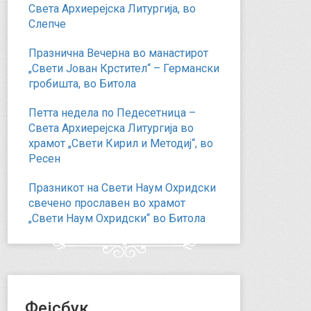
Света Архиерејска Литургија, во
Слепче
Празнична Вечерна во манастирот
„Свети Јован Крстител“ – Германски
гробишта, во Битола
Петта недела по Педесетница –
Света Архиерејска Литургија во
храмот „Свети Кирил и Методиј“, во
Ресен
Празникот на Свети Наум Охридски
свечено прославен во храмот
„Свети Наум Охридски“ во Битола
Фејсбук