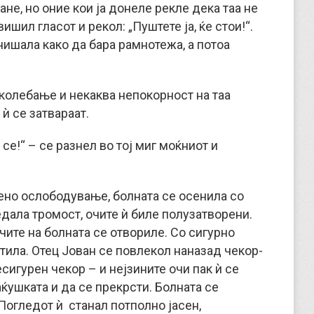
ане, но оние кои ја донеле рекле дека таа не
ишил гласот и рекол: „Пуштете ја, ќе стои!“.
нишала како да бара рамнотежа, а потоа
 колебање и некаква непокорност на таа
ѝ се затвараат.
се!“ – се разнел во тој миг моќниот и
пено ослободување, болната се осенила со
едала тромост, очите ѝ биле полузатворени.
Очите на болната се отвориле. Со сигурно
тила. Отец Јован се повлекол наназад чекор-
есигурен чекор – и нејзините очи пак ѝ се
ќушката и да се прекрсти. Болната се
 Погледот ѝ станал потполно јасен,