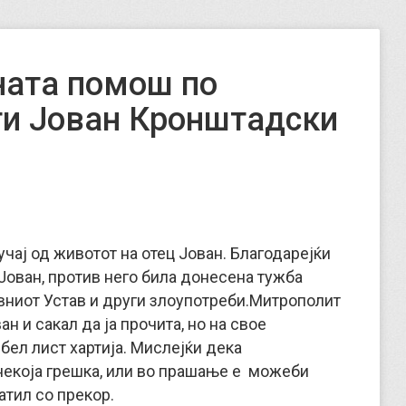
ната помош по
ти Јован Кронштадски
учај од животот на отец Јован. Благодарејќи
 Јован, против него била донесена тужба
ниот Устав и други злоупотреби.
Митрополит
 и сакал да ја прочита, но на свое
ел лист хартија. Мислејќи дека
некоја грешка, или во прашање е можеби
атил со прекор.