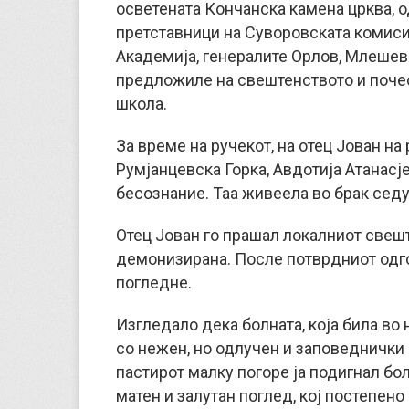
осветената Кончанска камена црква, о
претставници на Суворовската комиси
Академија, генералите Орлов, Млеше
предложиле на свештенството и почес
школа.
За време на ручекот, на отец Јован н
Румјанцевска Горка, Авдотија Атанасјев
бесознание. Таа живеела во брак седу
Отец Јован го прашал локалниот свешт
демонизирана. После потврдниот одгов
погледне.
Изгледало дека болната, која била во 
со нежен, но одлучен и заповеднички г
пастирот малку погоре ја подигнал бо
матен и залутан поглед, кој постепено