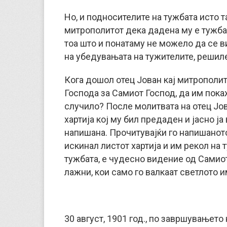
Но, и подносителите на тужбата исто т
митрополитот дека дадена му е тужба 
тоа што и понатаму не можело да се в
на убедувањата на тужителите, решиле
Кога дошол отец Јован кај митрополит
Господа за Самиот Господ, да им покаж
случило? После молитвата на отец Јов
хартија кој му бил предаден и јасно ја
напишана. Прочитувајќи го напишанот
искинал листот хартија и им рекол на 
тужбата, е чудесно видение од Самио
лажни, кои само го валкаат светлото 
30 август, 1901 год., по завршувањето