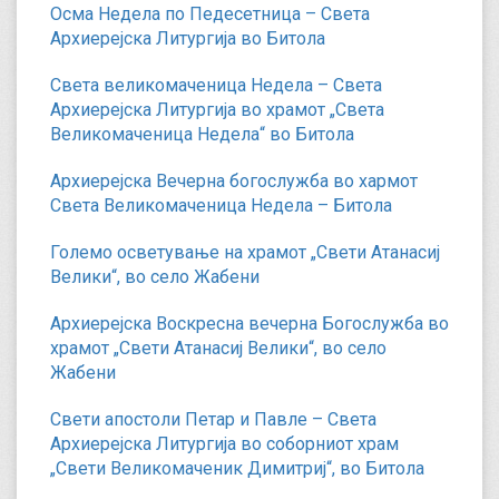
Осма Недела по Педесетница – Света
Архиерејска Литургија во Битола
Света великомаченица Недела – Света
Архиерејска Литургија во храмот „Света
Великомаченица Недела“ во Битола
Архиерејска Вечерна богослужба во хармот
Света Великомаченица Недела – Битола
Големо осветување на храмот „Свети Атанасиј
Велики“, во село Жабени
Архиерејска Воскресна вечерна Богослужба во
храмот „Свети Атанасиј Велики“, во село
Жабени
Свети апостоли Петар и Павле – Света
Архиерејска Литургија во соборниот храм
„Свети Великомаченик Димитриј“, во Битола