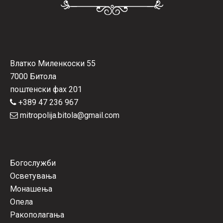
Влатко Миленкоски 55
7000 Битола
поштенски фах 201
+389 47 236 967
mitropolija.bitola@gmail.com
Богослужби
Осветувања
Монашења
Опела
Ракополагања