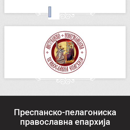
Преспанско-пелагониска
православна епархија