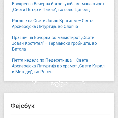
Воскресна Вечерна богослужба во манастирот
„Свети Петар и Павле“, во село Црнеец
Раѓање на Свети Јован Крстител – Света
Архиерејска Литургија, во Слепче
Празнична Вечерна во манастирот „Свети
Јован Крстител“ – Германски гробишта, во
Битола
Петта недела по Педесетница – Света
Архиерејска Литургија во храмот „Свети Кирил
и Методиј“, во Ресен
Фејсбук