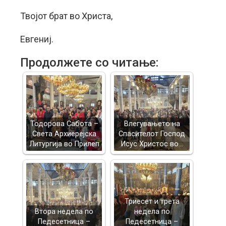
Твојот брат во Христа,
Евгениј.
Продолжете со читање:
Тодорова Сабота –
Влегувањето на
Света Архиерејска
Спасителот Господ
Литургија во Прилеп
Исус Христос во…
Триесет и трета
Втора недела по
недела по
Педесетница –
Педесетница –