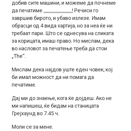
добив сите машини, и можеме да почнеме
да печатиме
……………………!
Речиси го
завршив бирото, и убаво излезе. Имам
обрасци од 4 вида хартија, но за неа ќе ни
требаат пари. Што се однесува на сликата
за корицата, имаш право. Но мислам, дека
во насловот за печатење треба да стои
„The“.
Мислам дека најдов уште еден човек, кој
би имал можност да ни помага да
печатиме.
Дај ми до знаење, кога ќе дојдеш. Ако не
ми напишеш, ќе бидам на станицата
Грејхаунд во 7.45 ч.
Моли се за мене.