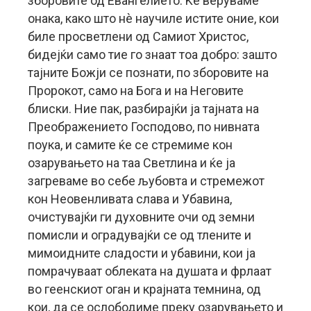
зборовите од Евангелието. Ќе веруваме
онака, како што нè научиле истите оние, кои
биле просветлени од Самиот Христос,
бидејќи само тие го знаат тоа добро: зашто
тајните Божји се познати, по зборовите на
Пророкот, само на Бога и на Неговите
блиски. Ние пак, разбирајќи ја тајната на
Преображението Господово, по нивната
поука, и самите ќе се стремиме кон
озарувањето на таа Светлина и ќе ја
загреваме во себе љубовта и стремежот
кон Неовенливата слава и Убавина,
очистувајќи ги духовните очи од земни
помисли и оградувајќи се од тлените и
мимоидните сладости и убавини, кои ја
помрачуваат облеката на душата и фрлаат
во геенскиот оган и крајната темнина, од
кои, да се ослободиме преку озарувањето и