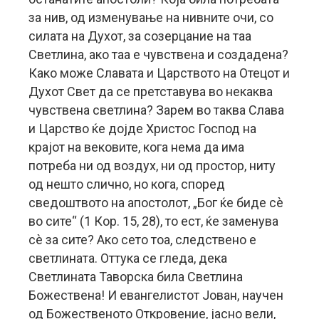
за нив, од изменување на нивните очи, со
силата на Духот, за созерцание на таа
Светлина, ако таа е чувствена и создадена?
Како може Славата и Царството на Отецот и
Духот Свет да се претставува во некаква
чувствена светлина? Зарем во таква Слава
и Царство ќе дојде Христос Господ на
крајот на вековите, кога нема да има
потреба ни од воздух, ни од простор, ниту
од нешто слично, но кога, според
сведоштвото на апостолот, „Бог ќе биде сè
во сите“ (1 Кор. 15, 28), то ест, ќе заменува
сè за сите? Ако сето тоа, следствено е
светлината. Оттука се гледа, дека
Светлината Таворска била Светлина
Божествена! И евангелистот Јован, научен
од Божественото Откровение, јасно вели,