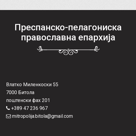
Преспанско-пелагониска
православна епархија
Влатко Миленкоски 55
7000 Битола
поштенски фах 201
+389 47 236 967
mitropolija.bitola@gmail.com