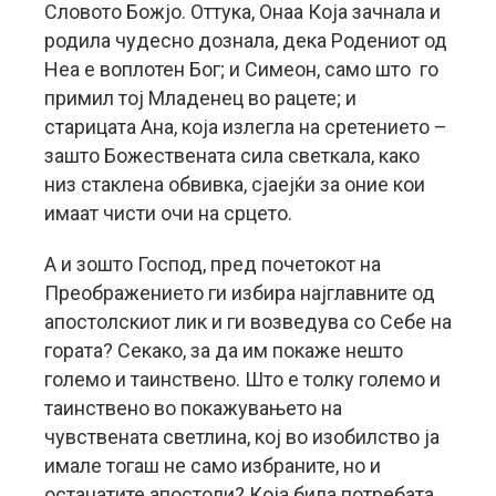
Словото Божјо. Оттука, Онаа Која зачнала и
родила чудесно дознала, дека Родениот од
Неа е воплотен Бог; и Симеон, само што го
примил тој Младенец во рацете; и
старицата Ана, која излегла на сретението –
зашто Божествената сила светкала, како
низ стаклена обвивка, сјаејќи за оние кои
имаат чисти очи на срцето.
А и зошто Господ, пред почетокот на
Преображението ги избира најглавните од
апостолскиот лик и ги возведува со Себе на
гората? Секако, за да им покаже нешто
големо и таинствено. Што е толку големо и
таинствено во покажувањето на
чувствената светлина, кој во изобилство ја
имале тогаш не само избраните, но и
останатите апостоли? Која била потребата