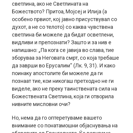
светлина, ако не Светлината на
Божеството? Притоа, Мојсеј и Илија (а
особено првиот, кој јавно присуствувал со
духот, а не со телото) со каква чувствена
светлина би можеле да бидат осветлени,
видливи и препознати? Зашто и за нив е
напишано: „Па кога се јавија во слава, тие
зборуваа за Неговата смрт, со која требаше
да заврши во Ерусалим“ (Лк. 9, 31). И како
поинаку апостолите би можеле да ги
познаат тие, кои никогаш претходно не ги
виделе, ако не преку таинствената сила на
Божествената Светлина, која ги отворила
нивните мисловни очи?
Но, нема да го оптеретуваме вашето
внимание со понатамошни објаснувања на