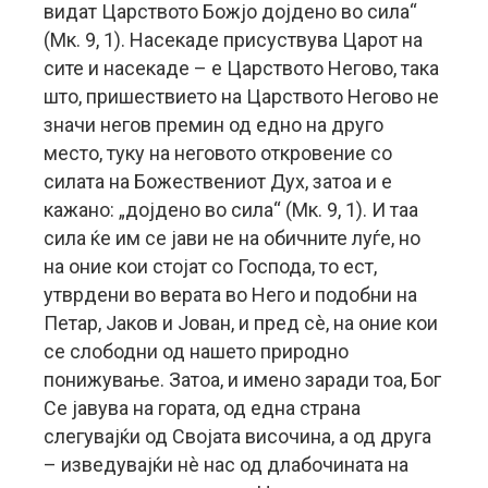
видат Царството Божјо дојдено во сила“
(Мк. 9, 1). Насекаде присуствува Царот на
сите и насекаде – е Царството Негово, така
што, пришествието на Царството Негово не
значи негов премин од едно на друго
место, туку на неговото откровение со
силата на Божествениот Дух, затоа и е
кажано: „дојдено во сила“ (Мк. 9, 1). И таа
сила ќе им се јави не на обичните луѓе, но
на оние кои стојат со Господа, то ест,
утврдени во верата во Него и подобни на
Петар, Јаков и Јован, и пред сè, на оние кои
се слободни од нашето природно
понижување. Затоа, и имено заради тоа, Бог
Се јавува на гората, од една страна
слегувајќи од Својата височина, а од друга
– изведувајќи нè нас од длабочината на