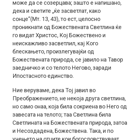
може да се созерцава; зашто е напишано,
дека и светите „ќе засветлат, како
сонце“(Мт. 13, 43), то ест, целосно
проникнати од Божествената Светлина ќе
го видат Христос, Кој Божествено и
неискажливо засветлил, кај Кого
блескањето, произлегувајќи од
Божествената природа, се јавило на Тавор
заедничко и со телото Негово, заради
Ипостасното единство.
Ние веруваме, дека Тој јавил во
Преображението, не некоја друга светлина,
но само онаа, која била сокриена во Него од
завесата на телото; таа Светлина била
Светлината на Божествената природа, затоа
и Несоздадена, Божествена. Така, и по
учењето на отците кои богословствуваат,