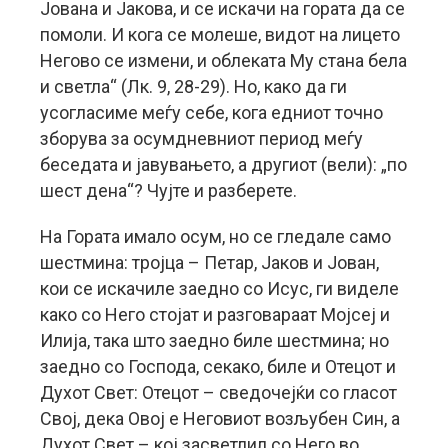
Јована и Јакова, и се искачи на гората да се
помоли. И кога се молеше, видот на лицето
Негово се измени, и облеката Му стана бела
и светла“ (Лк. 9, 28-29). Но, како да ги
усогласиме меѓу себе, кога едниот точно
зборува за осумдневниот период меѓу
беседата и јавувањето, а другиот (вели): „по
шест дена“? Чујте и разберете.
На Гората имало осум, но се гледале само
шестмина: тројца – Петар, Јаков и Јован,
кои се искачиле заедно со Исус, ги виделе
како со Него стојат и разговараат Мојсеј и
Илија, така што заедно биле шестмина; но
заедно со Господа, секако, биле и Отецот и
Духот Свет: Отецот – сведочејќи со гласот
Свој, дека Овој е Неговиот возљубен Син, а
Духот Свет – кој засветлил со Него во