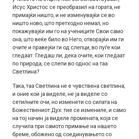
Исус Христос се преобразил на гората, не
примајќи ништо, и не изменувајќи се во
ништо ново, што претходно немал, но
покажувајќи им го на учениците Свои само
она, што веќе било во Него, отворајќи им ги
очите и правејќи ги од слепци, во луѓе кои
гледаат. Гледаш ли, дека очите, кои гледаат
по природа, се слепи во однос на таа
Светлина?
Така, таа Светлина не е чувствена светлина,
и оние кои ја виделе, не ја виделе со
сетилните очи, но изменети со силата на
Божествениот Дух: тие се измениле, и само
на тој начин ја виделе промената, која се
случила при самото примање на нашето
бреме, обожено од соединувањето со