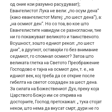
од оние кои разумно расудуваат);
Евангелистот Лука не вели: „по осум дена“
(како евангелистот Матеј: „по шест дена“), а:
„на осмиот ден“. Но со тоа, во кое што
Евангелистите навидум се разногласни, тие
ни го покажуваат великото и таинственото.
Всушност, зошто едниот рекол: „по шест
дни“, а другиот, оставајќи го без внимание
седмиот, го спомнал осмиот? Затоа што
великата глетка на Светото Преображение
Господово е тајна на осмиот ден, т. е., на
идниот век, кој треба да се открие после
гибелта на светот создаден за шест дена.
За силата на Божествениот Дух, преку која
Царството Божјо им се открива на
достојните, Господ претскажал: „ тука стојат
некои, што нема да вкусат смрт, дури не го