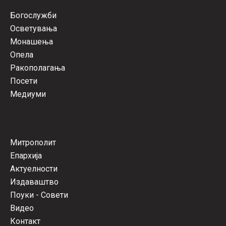
Богослужби
Осветувања
Монашења
Опела
Ракополагања
Посети
Медиуми
Митрополит
Епархија
Актуелности
Издаваштво
Поуки - Совети
Видео
Контакт