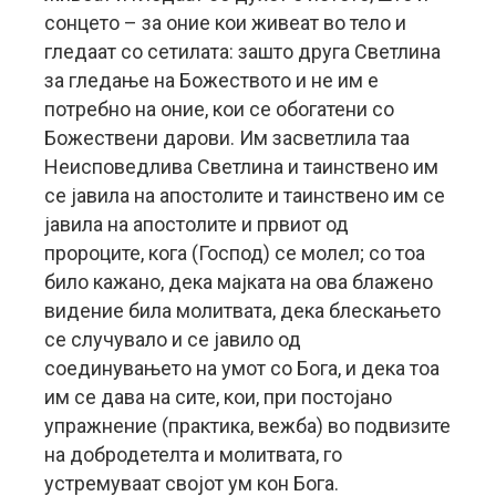
сонцето – за оние кои живеат во тело и
гледаат со сетилата: зашто друга Светлина
за гледање на Божеството и не им е
потребно на оние, кои се обогатени со
Божествени дарови. Им засветлила таа
Неисповедлива Светлина и таинствено им
се јавила на апостолите и таинствено им се
јавила на апостолите и првиот од
пророците, кога (Господ) се молел; со тоа
било кажано, дека мајката на ова блажено
видение била молитвата, дека блескањето
се случувало и се јавило од
соединувањето на умот со Бога, и дека тоа
им се дава на сите, кои, при постојано
упражнение (практика, вежба) во подвизите
на добродетелта и молитвата, го
устремуваат својот ум кон Бога.