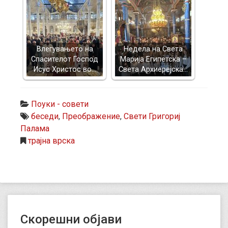
Влегувањето на
Недела на Света
Спасителот Господ
Марија Египетска –
Исус Христос во…
Света Архиерејска…
Поуки - совети
беседи
,
Преображение
,
Свети Григориј
Палама
трајна врска
Скорешни објави