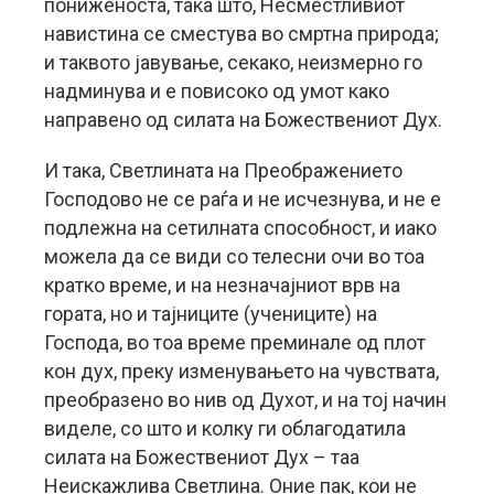
пониженоста, така што, Несместливиот
навистина се сместува во смртна природа;
и таквото јавување, секако, неизмерно го
надминува и е повисоко од умот како
направено од силата на Божествениот Дух.
И така, Светлината на Преображението
Господово не се раѓа и не исчезнува, и не е
подлежна на сетилната способност, и иако
можела да се види со телесни очи во тоа
кратко време, и на незначајниот врв на
гората, но и тајниците (учениците) на
Господа, во тоа време преминале од плот
кон дух, преку изменувањето на чувствата,
преобразено во нив од Духот, и на тој начин
виделе, со што и колку ги облагодатила
силата на Божествениот Дух – таа
Неискажлива Светлина. Оние пак, кои не