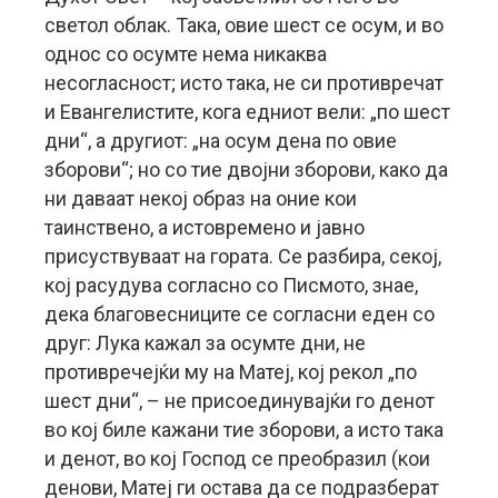
светол облак. Така, овие шест се осум, и во
однос со осумте нема никаква
несогласност; исто така, не си противречат
и Евангелистите, кога едниот вели: „по шест
дни“, а другиот: „на осум дена по овие
зборови“; но со тие двојни зборови, како да
ни даваат некој образ на оние кои
таинствено, а истовремено и јавно
присуствуваат на гората. Се разбира, секој,
кој расудува согласно со Писмото, знае,
дека благовесниците се согласни еден со
друг: Лука кажал за осумте дни, не
противречејќи му на Матеј, кој рекол „по
шест дни“, – не присоединувајќи го денот
во кој биле кажани тие зборови, а исто така
и денот, во кој Господ се преобразил (кои
денови, Матеј ги остава да се подразберат