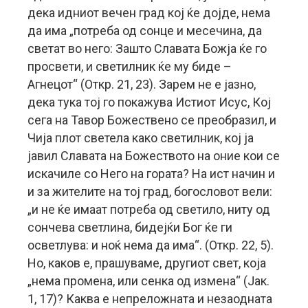
дека идниот вечен град кој ќе дојде, нема
да има „потреба од сонце и месечина, да
светат во него: Зашто Славата Божја ќе го
просвети, и светилник ќе му биде –
Агнецот“ (Откр. 21, 23). Зарем не е јазно,
дека тука тој го покажува Истиот Исус, Кој
сега на Тавор Божествено се преобразил, и
Чија плот светела како светилник, кој ја
јавил Славата на Божеството на оние кои се
искачиле со Него на гората? На ист начин и
и за жителите на тој град, богословот вели:
„и не ќе имаат потреба од светило, ниту од
сончева светлина, бидејќи Бог ќе ги
осветлува: и ноќ нема да има“. (Откр. 22, 5).
Но, каков е, прашуваме, другиот свет, која
„нема промена, или сенка од измена“ (Јак.
1, 17)? Каква е непреложната и незаодната