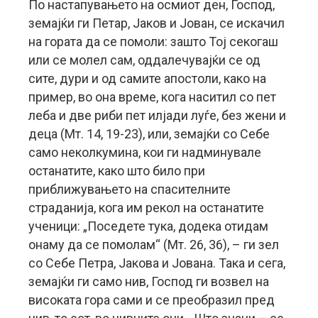
По настапувањето на осмиот ден, Господ,
земајќи ги Петар, Јаков и Јован, се искачил
на гората да се помоли: зашто Тој секогаш
или се молел сам, оддалечувајќи се од
сите, дури и од самите апостоли, како на
пример, во она време, кога наситил со пет
леба и две риби пет илјади луѓе, без жени и
деца (Мт. 14, 19-23), или, земајќи со Себе
само неколкумина, кои ги надминувале
останатите, како што било при
приближувањето на спасителните
страданија, кога им рекол на останатите
ученици: „Поседете тука, додека отидам
онаму да се помолам“ (Мт. 26, 36), – ги зел
со Себе Петра, Јакова и Јована. Така и сега,
земајќи ги само нив, Господ ги возвел на
високата гора сами и се преобразил пред