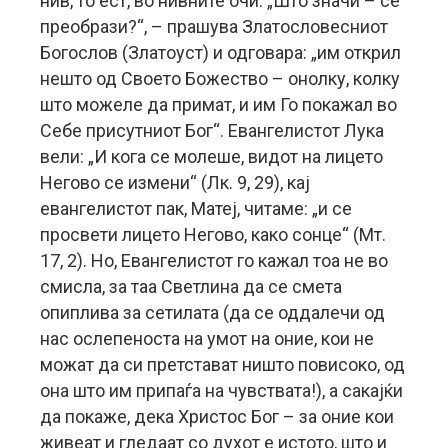
нив, то ест, во нивните очи. „Што значи – се
преобрази?“, – прашува Златословесниот
Богослов (Златоуст) и одговара: „им открил
нешто од Своето Божество – онолку, колку
што можеле да примат, и им Го покажал во
Себе присутниот Бог“. Евангелистот Лука
вели: „И кога се молеше, видот на лицето
Негово се измени“ (Лк. 9, 29), кај
евангелистот пак, Матеј, читаме: „и се
просвети лицето Негово, како сонце“ (Мт.
17, 2). Но, Евангелистот го кажал тоа не во
смисла, за таа Светлина да се смета
опиплива за сетилата (да се оддалечи од
нас ослепеноста на умот на оние, кои не
можат да си претстават ништо повисоко, од
она што им припаѓа на чувствата!), а сакајќи
да покаже, дека Христос Бог – за оние кои
живеат и гледаат со духот е истото, што и