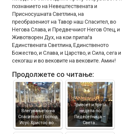
познанието на Невештествената и
Присносушната Светлина, на
преобразениот на Тавор наш Спасител, во
Негова Слава, и Предвечниот Негов Отец, и
Животворен Дух, на кои припаѓа
Единствената Светлина, Единственото
Божество, и Слава, и Царство, и Сила, сега и
секогаш и во вековите на вековите. Амин!
Продолжете со читање:
Триесет и трета
Влегувањето на
недела по
Спасителот Господ
Педесетница –
Исус Христос во…
Света…