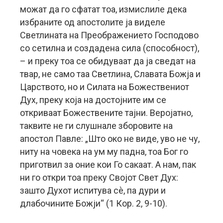
можат да го сфатат тоа, измислиле дека
избраните од апостолите ја виделе
Светлината на Преображението Господово
со сетилна и создадена сила (способност),
– и преку тоа се обидуваат да ја сведат на
твар, не само таа Светлина, Славата Божја и
Царството, но и Силата на Божествениот
Дух, преку која на достојните им се
откриваат Божествените тајни. Веројатно,
таквите не ги слушнале зборовите на
апостол Павле: „Што око не виде, уво не чу,
ниту на човека на ум му падна, тоа Бог го
приготвил за оние кои Го сакаат. А нам, пак
ни го откри тоа преку Својот Свет Дух:
зашто Духот испитува сè, па дури и
длабочините Божји“ (1 Кор. 2, 9-10).