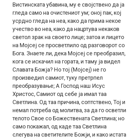
Вистинската убавина, му е својствено да ја
гледа само на очистениот ум; оној пак, кој
усрдно гледа на неа, како да прима некое
учество во неа, како да нацртува некаков
светол зрак на своето лице; затоа и лицето
на Мојсеј се просветлило од разговорот со
Бога. Знаете ли, дека Мојсеј се преобразил,
кога се искачил на гората, и таму ја видел
Славата Божја? Но тој (Мојсеј) не го
произведил самиот, туку претрпел
преобразување; А Господ наш Исус
Христос, Самиот од себе ја имал таа
Светлина. Од таа причина, соптствено, Тој и
немал потреба од молитва, за да го осветли
телото Свое со Божествената Светлина; но
само покажал, од каде таа Светлина
слегува на светителите Божји, и како истата