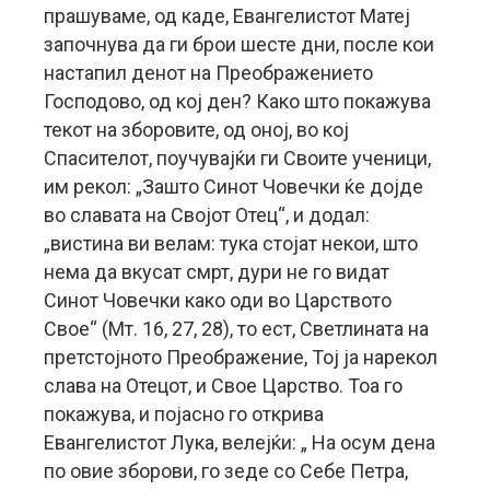
прашуваме, од каде, Евангелистот Матеј
започнува да ги брои шесте дни, после кои
настапил денот на Преображението
Господово, од кој ден? Како што покажува
текот на зборовите, од оној, во кој
Спасителот, поучувајќи ги Своите ученици,
им рекол: „Зашто Синот Човечки ќе дојде
во славата на Својот Отец“, и додал:
„вистина ви велам: тука стојат некои, што
нема да вкусат смрт, дури не го видат
Синот Човечки како оди во Царството
Свое“ (Мт. 16, 27, 28)
, то ест, Светлината на
претстојното Преображение, Тој ја нарекол
слава на Отецот, и Свое Царство. Тоа го
покажува, и појасно го открива
Евангелистот Лука, велејќи: „ На осум дена
по овие зборови, го зеде со Себе Петра,