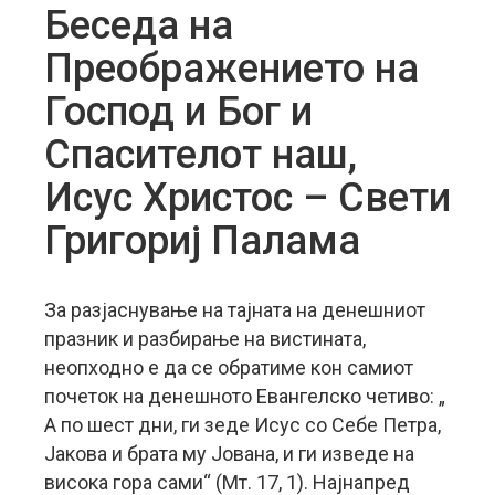
Беседа на
Преображението на
Господ и Бог и
Спасителот наш,
Исус Христос – Свети
Григориј Палама
За разјаснување на тајната на денешниот
празник и разбирање на вистината,
неопходно е да се обратиме кон самиот
почеток на денешното Евангелско четиво: „
А по шест дни, ги зеде Исус со Себе Петра,
Јакова и брата му Јована, и ги изведе на
висока гора сами“ (Мт. 17, 1). Најнапред