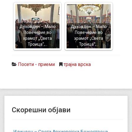
Духовден – Мало
Духовден – Мало
Повечерие во
Повечерие во
храмот „Света
храмот „Света
Троица“,…
Троица“,…
Посети - приеми
трајна врска
Скорешни објави
Илинден – Света Архиерејска Божествена