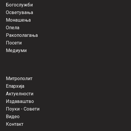
Богослужби
Осветувања
Монашења
Опела
Ракополагања
Посети
Медиуми
Митрополит
Епархија
Актуелности
Издаваштво
Поуки - Совети
Видео
Контакт