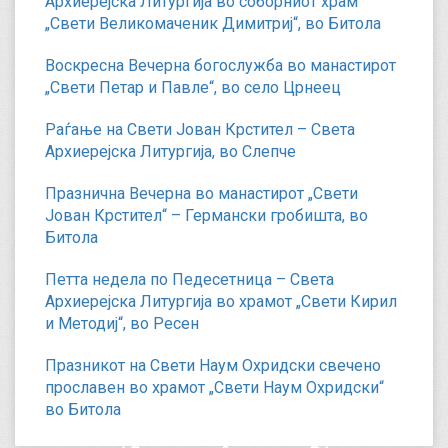
Архиерејска Литургија во соборниот храм
„Свети Великомаченик Димитриј“, во Битола
Воскресна Вечерна богослужба во манастирот
„Свети Петар и Павле“, во село Црнеец
Раѓање на Свети Јован Крстител – Света
Архиерејска Литургија, во Слепче
Празнична Вечерна во манастирот „Свети
Јован Крстител“ – Германски гробишта, во
Битола
Петта недела по Педесетница – Света
Архиерејска Литургија во храмот „Свети Кирил
и Методиј“, во Ресен
Празникот на Свети Наум Охридски свечено
прославен во храмот „Свети Наум Охридски“
во Битола