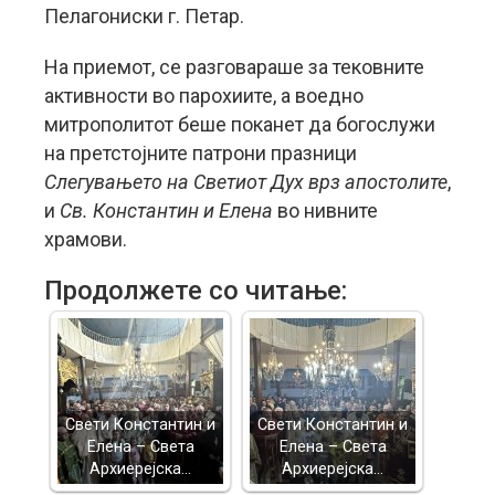
Пелагониски г. Петар.
На приемот, се разговараше за тековните
активности во парохиите, а воедно
митрополитот беше поканет да богослужи
на претстојните патрони празници
Слегувањето на Светиот Дух врз апостолите
,
и
Св. Константин и Елена
во нивните
храмови.
Продолжете со читање:
Свети Константин и
Свети Константин и
Елена – Света
Елена – Света
Архиерејска…
Архиерејска…