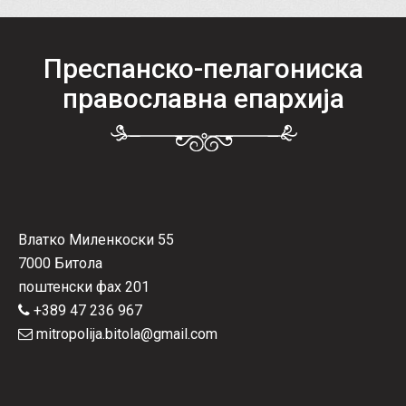
Преспанско-пелагониска
православна епархија
Влатко Миленкоски 55
7000 Битола
поштенски фах 201
+389 47 236 967
mitropolija.bitola@gmail.com