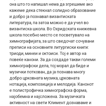
она што го напишал нема да згрешиме ако
кажеме дека стекнал солидно образование
и добро ја познавал византиската
литература, па затоа можно е да учел во
византиска школа. Во Охридската книжевна
школа посебно место се посветувало на
химнографијата, за што сведочат сочувани
преписи на основните литургиски книги:
триоди, минеи и октоиси. Тој е автор на
повеќе канони. За да создаде такви големи
химнографски дела, тој морал да биде и
музички поткован, да ја познава многу
добро црковната музика, црковната
нотација, композиција и мелодија. Канонот
е полистрофичка химнографска форма,
најобемна и најсложена. За музичката
активност на свети Климент дознаваме и