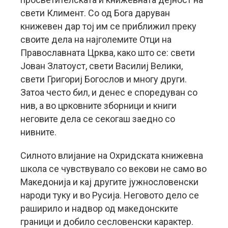
свети Климент. Со од Бога даруван
книжевен дар тој им се приближил преку
своите дела на најголемите Отци на
Православната Црква, како што се: свети
Јован Златоуст, свети Василиј Велики,
свети Григориј Богослов и многу други.
Затоа често бил, и денес е споредуван со
нив, а во црковните зборници и книги
неговите дела се секогаш заедно со
нивните.
Силното влијание на Охридската книжевна
школа се чувствувало со векови не само во
Македонија и кај другите јужнословенски
народи туку и во Русија. Неговото дело се
раширило и надвор од македонските
граници и добило сесловенски карактер.