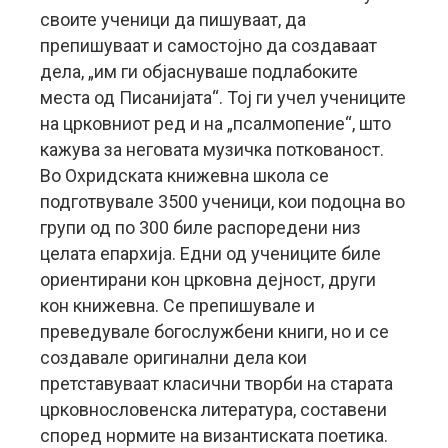
своите ученици да пишуваат, да
препишуваат и самостојно да создаваат
дела, „им ги објаснуваше подлабоките
места од Писанијата“. Тој ги учел учениците
на црковниот ред и на „псалмопение“, што
кажува за неговата музичка поткованост.
Во Охридската книжевна школа се
подготвувале 3500 ученици, кои подоцна во
групи од по 300 биле распоредени низ
целата епархија. Едни од учениците биле
ориентирани кон црковна дејност, други
кон книжевна. Се препишувале и
преведувале богослужбени книги, но и се
создавале оригинални дела кои
претставуваат класични творби на старата
црковнословенска литература, составени
според нормите на византиската поетика.