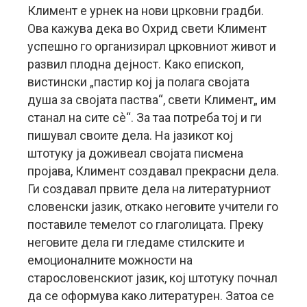
Климент е урнек на нови црковни градби.
Ова кажува дека во Охрид свети Климент
успешно го организирал црковниот живот и
развил плодна дејност. Како епископ,
вистински „пастир кој ја полага својата
душа за својата паства“, свети Климент„ им
станал на сите сè“. За таа потреба тој и ги
пишувал своите дела. На јазикот кој
штотуку ја доживеал својата писмена
пројава, Климент создавал прекрасни дела.
Ги создавал првите дела на литературниот
словенски јазик, откако неговите учители го
поставиле темелот со глаголицата. Преку
неговите дела ги гледаме стилските и
емоционалните можности на
старословенскиот јазик, кој штотуку почнал
да се оформува како литературен. Затоа се