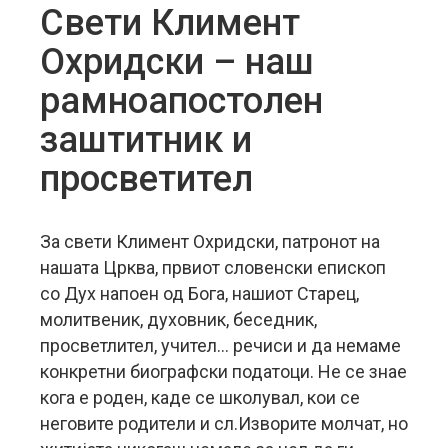
Свети Климент
Охридски – наш
рамноапостолен
заштитник и
просветител
За свети Климент Охридски, патронот на
нашата Црква, првиот словенски епископ
со Дух напоен од Бога, нашиот Старец,
молитвеник, духовник, беседник,
просветлител, учител… речиси и да немаме
конкретни биографски податоци. Не се знае
кога е роден, каде се школувал, кои се
неговите родители и сл.Изворите молчат, но