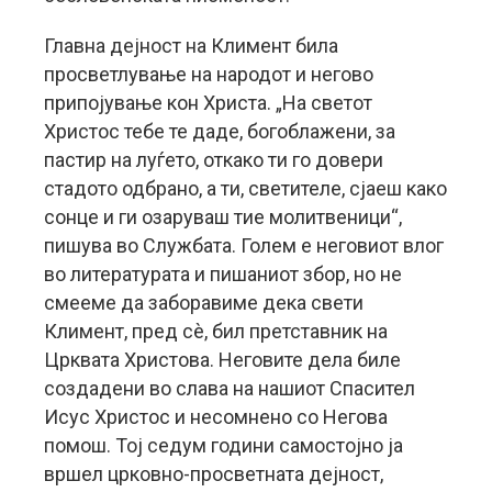
Главна дејност на Климент била
просветлување на народот и негово
припојување кон Христа. „На светот
Христос тебе те даде, богоблажени, за
пастир на луѓето, откако ти го довери
стадото одбрано, а ти, светителе, сјаеш како
сонце и ги озаруваш тие молитвеници“,
пишува во Службата. Голем е неговиот влог
во литературата и пишаниот збор, но не
смееме да заборавиме дека свети
Климент, пред сè, бил претставник на
Црквата Христова. Неговите дела биле
создадени во слава на нашиот Спасител
Исус Христос и несомнено со Негова
помош. Тој седум години самостојно ја
вршел црковно-просветната дејност,