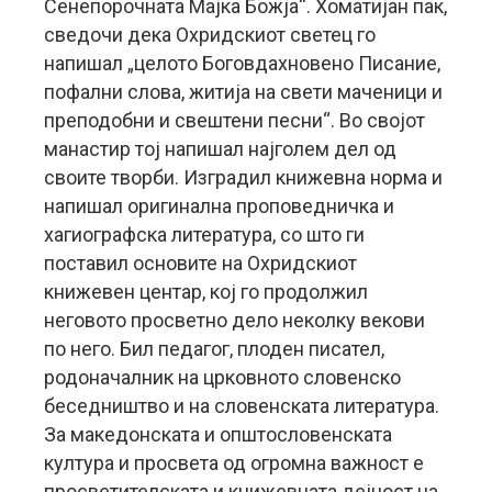
Сенепорочната Мајка Божја“. Хоматијан пак,
сведочи дека Охридскиот светец го
напишал „целото Боговдахновено Писание,
пофални слова, житија на свети маченици и
преподобни и свештени песни“. Во својот
манастир тој напишал најголем дел од
своите творби. Изградил книжевна норма и
напишал оригинална проповедничка и
хагиографска литература, со што ги
поставил основите на Охридскиот
книжевен центар, кој го продолжил
неговото просветно дело неколку векови
по него. Бил педагог, плоден писател,
родоначалник на црковното словенско
беседништво и на словенската литература.
За македонската и општословенската
култура и просвета од огромна важност е
просветителската и книжевната дејност на