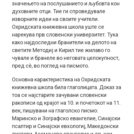
значењето на послушанието и љубовта кон
духовните отци. Тие ги спроведувале
изворните идеи на своите учители.
Охридската книжевна школа уште се
нарекува прв словенски универзитет. Тука
како најдоследни бранители на делото на
светите Методиј и Кирил тие жилаво го
чувале и бранеле во неговата целокупност,
пред сè, во поглед на писмото.
Основна карактеристика на Охридската
книжевна школа била глаголицата. Доказ за
тоа се најстарите зачувани словенски
ракописи од крајот на 10. и почетокот на 11.
век, пишувани на глаголско писмо:
Маринско и Зографско евангелие, Синајски
псалтир и Синајски евхологиј, Македонски
листови, Асеманово евангелие и др. кои