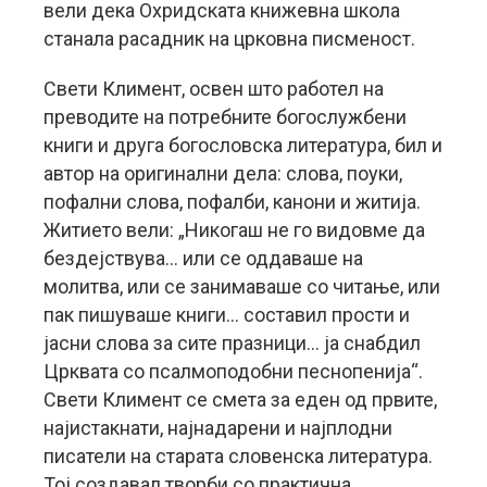
вели дека Охридската книжевна школа
станала расадник на црковна писменост.
Свети Климент, освен што работел на
преводите на потребните богослужбени
книги и друга богословска литература, бил и
автор на оригинални дела: слова, поуки,
пофални слова, пофалби, канони и житија.
Житието вели: „Никогаш не го видовме да
бездејствува… или се оддаваше на
молитва, или се занимаваше со читање, или
пак пишуваше книги… составил прости и
јасни слова за сите празници… ја снабдил
Црквата со псалмоподобни песнопенија“.
Свети Климент се смета за еден од првите,
најистакнати, најнадарени и најплодни
писатели на старата словенска литература.
Тој создавал творби со практична