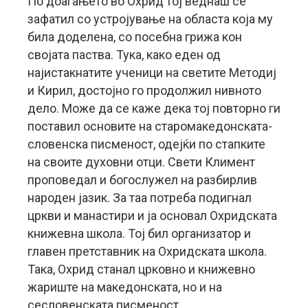
По доаѓањето во Охрид тој веднаш се
зафатил со устројување на областа која му
била доделена, со посебна грижа кон
својата паства. Тука, како еден од
најистакнатите ученици на светите Методиј
и Кирил, достојно го продолжил нивното
дело. Може да се каже дека тој повторно ги
поставил основите на старомакедонската-
словенска писменост, одејќи по стапките
на своите духовни отци. Свети Климент
проповедал и богослужел на разбирлив
народен јазик. За таа потреба подигнал
цркви и манастири и ја основал Охридската
книжевна школа. Тој бил организатор и
главен претставник на Охридската школа.
Така, Охрид станал црковно и книжевно
жариште на македонската, но и на
сесловенската писменост.