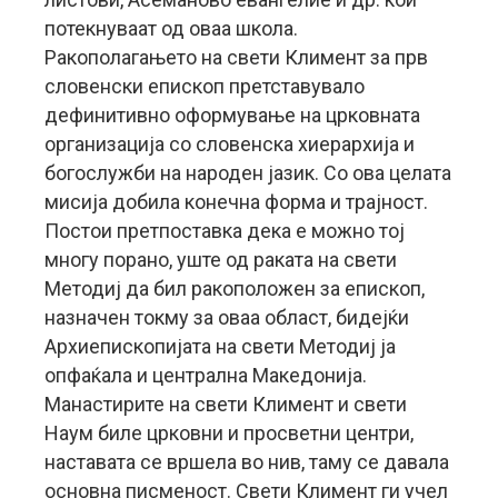
потекнуваат од оваа школа.
Ракополагањето на свети Климент за прв
словенски епископ претставувало
дефинитивно оформување на црковната
организација со словенска хиерархија и
богослужби на народен јазик. Со ова целата
мисија добила конечна форма и трајност.
Постои претпоставка дека е можно тој
многу порано, уште од раката на свети
Методиј да бил ракоположен за епископ,
назначен токму за оваа област, бидејќи
Архиепископијата на свети Методиј ја
опфаќала и централна Македонија.
Манастирите на свети Климент и свети
Наум биле црковни и просветни центри,
наставата се вршела во нив, таму се давала
основна писменост. Свети Климент ги учел