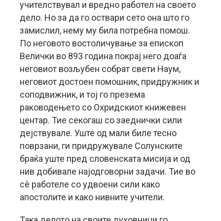
учителствувал и вредно работел на своето
дело. Но за да го оствари сето она што го
замислил, нему му била потребна помош.
По неговото востоличување за епископ
Велички во 893 година покрај него доаѓа
неговиот возљубен собрат свети Наум,
неговиот достоен помошник, придружник и
соподвижник, и тој го презема
раководењето со Охридскиот книжевен
центар. Тие секогаш со заеднички сили
дејствувале. Уште од мали биле тесно
поврзани, ги придружувале Солунските
браќа уште пред словенската мисија и од
нив добивале најодговорни задачи. Тие во
сè работеле со удвоени сили како
апостолите и како нивните учители.
Така делото на своите духовници го