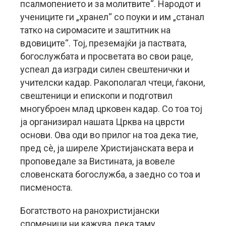
псалмопението и за молитвите“. Народот и
учениците ги „хранел“ со поуки и им „станал
татко на сиромасите и заштитник на
вдовиците“. Тој, преземајќи ја паствата,
богослужбата и просветата во свои раце,
успеал да изгради силен свештенички и
учителски кадар. Ракополагал чтеци, ѓакони,
свештеници и епископи и подготвил
многуброен млад црковен кадар. Со тоа тој
ја организирал нашата Црква на цврсти
основи. Ова оди во прилог на тоа дека тие,
пред сè, ја ширеле Христијанската вера и
проповедале за Вистината, ја вовеле
словенската богослужба, а заедно со тоа и
писменоста.
Богатството на ранохристијански
споменици ни кажува дека таму