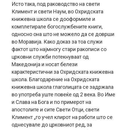
Исто така, под раководство на свети
Климент и свети Наум, во Охридската
книжевна школа се дооформиле и
комплетирале богослужбените книги,
односно она што не можело да се доврши
во Моравија. Како доказ за тоа служи
фактот што најмногу стари ракописи со
црковни служби потекнуваат од
Македонија и носат белези
карактеристични за Охридската книжевна
школа. Благодарение на Охридската
книжевна школа глаголицата се задржала
во употреба уште повеќе од 2 века. Во Име
и Слава на Бога и по примерот на
апостолите и сите Свети Отци, свети
Климент „го учел клирот на работи што се
однесувале до црковниот ред, за