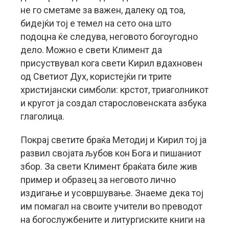
не го сметаме за важен, далеку од тоа,
бидејќи тој е темел на сето она што
подоцна ќе следува, неговото богоугодно
дело. Можно е свети Климент да
присуствувал кога свети Кирил вдахновен
од Светиот Дух, користејќи ги трите
христијански симболи: крстот, триаголникот
и кругот ја создал старословенската азбука
глаголица.
Покрај светите браќа Методиј и Кирил тој ја
развил својата љубов кон Бога и пишаниот
збор. За свети Климент браќата биле жив
пример и образец за неговото лично
издигање и усовршување. Знаеме дека тој
им помагал на своите учители во преводот
на богослужбените и литургиските книги на