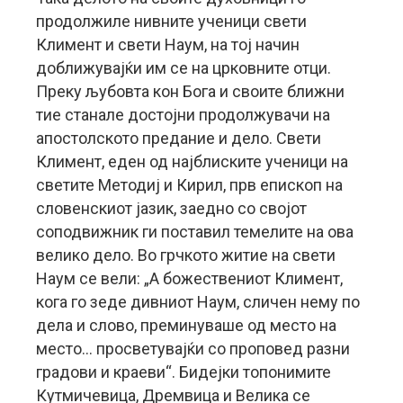
продолжиле нивните ученици свети
Климент и свети Наум, на тој начин
доближувајќи им се на црковните отци.
Преку љубовта кон Бога и своите ближни
тие станале достојни продолжувачи на
апостолското предание и дело. Свети
Климент, еден од најблиските ученици на
светите Методиј и Кирил, прв епископ на
словенскиот јазик, заедно со својот
соподвижник ги поставил темелите на ова
велико дело. Во грчкото житие на свети
Наум се вели: „А божествениот Климент,
кога го зеде дивниот Наум, сличен нему по
дела и слово, преминуваше од место на
место… просветувајќи со проповед разни
градови и краеви“. Бидејки топонимите
Кутмичевица, Дремвица и Велика се