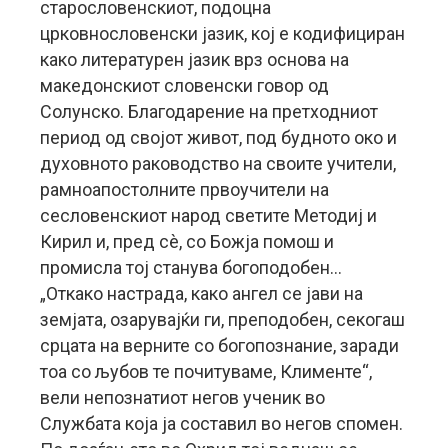
старословенскиот, подоцна
црковнословенски јазик, кој е кодифициран
како литературен јазик врз основа на
македонскиот словенски говор од
Солунско. Благодарение на претходниот
период од својот живот, под будното око и
духовното раководство на своите учители,
рамноапостолните првоучители на
сесловенскиот народ светите Методиј и
Кирил и, пред сè, со Божја помош и
промисла тој станува богоподобен…
„Откако настрада, како ангел се јави на
земјата, озарувајќи ги, преподобен, секогаш
срцата на верните со богопознание, заради
тоа со љубов те почитуваме, Клименте“,
вели непознатиот негов ученик во
Службата која ја составил во негов спомен.