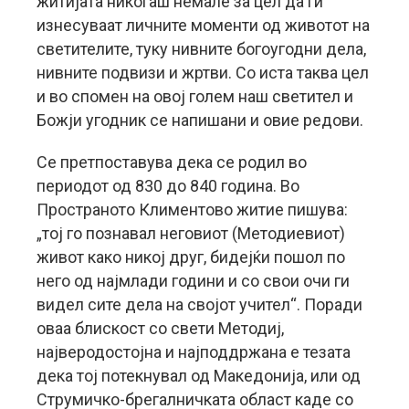
житијата никогаш немале за цел да ги
изнесуваат личните моменти од животот на
светителите, туку нивните богоугодни дела,
нивните подвизи и жртви.
Со иста таква цел
и во спомен на овој голем наш светител и
Божји угодник се напишани и овие редови.
Се претпоставува дека се родил во
периодот од 830 до 840 година. Во
Пространото Климентово житие пишува:
„тој го познавал неговиот (Методиевиот)
живот како никој друг, бидејќи пошол по
него од најмлади години и со свои очи ги
видел сите дела на својот учител“. Поради
оваа блискост со свети Методиј,
најверодостојна и најподдржана е тезата
дека тој потекнувал од Македонија, или од
Струмичко-брегалничката област каде со