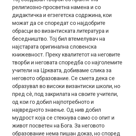
религиозно-просветна намена и со
дидактичка и егзегетска содржина, кои
можат да се споредат со најдобрите
обрасци во византиската литература и
беседништво. Тој бил втемелувач на
најстарата оригинална словенска
книжевност. Преку квалитетот на неговите
творби и неговата споредба со најголемите
учители на Црквата, добиваме слика за
неговото образование. Се смета дека се
образувал во високи византиски школи, но
пред сè, под закрилата на своите учители,
од кои го добил најпотребното и
највредното знаење. Од нив добил
мудрост која се стекнува само со опит и
живот посветен на Бога. За неговото
образование нема пишан доказ, но според