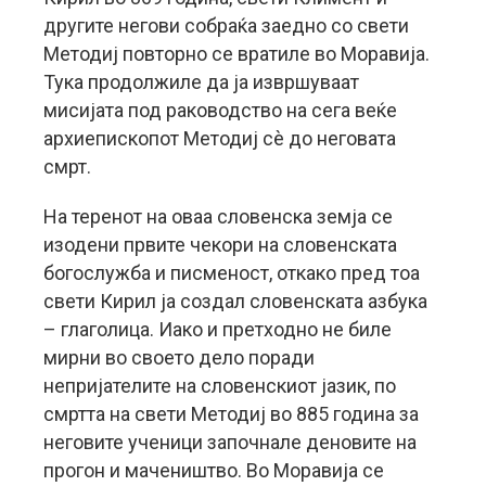
другите негови собраќа заедно со свети
Методиј повторно се вратиле во Моравија.
Тука продолжиле да ја извршуваат
мисијата под раководство на сега веќе
архиепископот Методиј сè до неговата
смрт.
На теренот на оваа словенска земја се
изодени првите чекори на словенската
богослужба и писменост, откако пред тоа
свети Кирил ја создал словенската азбука
– глаголица. Иако и претходно не биле
мирни во своето дело поради
непријателите на словенскиот јазик, по
смртта на свети Методиј во 885 година за
неговите ученици започнале деновите на
прогон и мачеништво. Во Моравија се