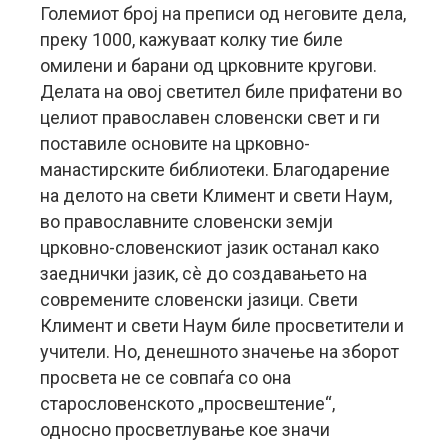
Големиот број на преписи од неговите дела,
преку 1000, кажуваат колку тие биле
омилени и барани од црковните кругови.
Делата на овој светител биле прифатени во
целиот православен словенски свет и ги
поставиле основите на црковно-
манастирските библиотеки. Благодарение
на делото на свети Климент и свети Наум,
во православните словенски земји
црковно-словенскиот јазик останал како
заеднички јазик, сè до создавањето на
современите словенски јазици. Свети
Климент и свети Наум биле просветители и
учители. Но, денешното значење на зборот
просвета не се совпаѓа со она
старословенското „просвештение“,
односно просветлување кое значи