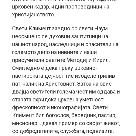
црковен кадар, идни проповедници на
христијанството.
Свети Климент заедно со свети Наум
несомнено се духовни заштитници на
нашиот народ, наследници и спасители на
големото дело на нивните и наши
првоучители светите Методиј и Кирил.
Очигледно е дека преку црковно-
пастирската дејност тие изоделе трнлив
пат, налик на Христовиот. Затоа на овие
двајца светители голема чест им оддава и
старата охридска црковна уметност:
фрескописот и иконографијата. Свети
Климент бил богослов, беседник, пастир,
мисионер… давал пример со својот живот,
со добродетелите, службата, подвизите,