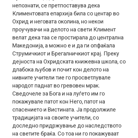
непознати, се претпоставува дека
Климентовата епархија била со центар во
Охрид и неговата околина, но некои
проучувачи на делото на свети Климент
велат дека таа се простирала до централна
Македонија, а можно е и да ги опфаќала
Струмичкиот и Брегалничкиот крај. Преку
дејноста на Охридската книжевна школа, со
длабока љубов и почит кон делото на
нивните учители тие го просветлувале
народот паднат во гревовен мрак.
Сведочеле за Бога и на луѓето им го
покажувале патот кон Него, патот на
спасението и Вистината. Ја продолжиле
традицијата на своите учители, со
доследно придржување до наследството
на светите браќа. Со тоа ни го покажуваат