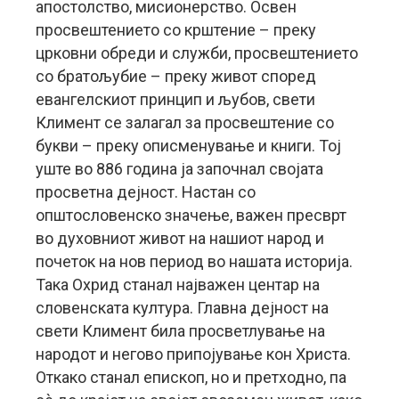
апостолство, мисионерство. Освен
просвештението со крштение – преку
црковни обреди и служби, просвештението
со братољубие – преку живот според
евангелскиот принцип и љубов, свети
Климент се залагал за просвештение со
букви – преку описменување и книги. Тој
уште во 886 година ја започнал својата
просветна дејност. Настан со
општословенско значење, важен пресврт
во духовниот живот на нашиот народ и
почеток на нов период во нашата историја.
Така Охрид станал најважен центар на
словенската култура. Главна дејност на
свети Климент била просветлување на
народот и негово припојување кон Христа.
Откако станал епископ, но и претходно, па