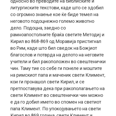
односно во преводите на библиските и
литургиските текстови, каде што се здобил
со огромно знаење кое ќе биде темел на
неговото подоцнежно големо животно
дело. Подоцна, заедно со
рамноапостолните браќа светите Методиј и
Кирил во 868-869 од Моравија пристигнал
во Рим, каде што бил сведок на Божјиот
благослов и потврда на делото на неговите
учители и бил ракоположен во свештенички
чин. Таму тие со себе ги понеле и моштите
на римскиот папа и маченик свети Климент,
кои ги пронашол свети Кирил, и се
претпоставува дека при ракополагањето на
свети Климент во свештенички чин можно
е да го добил името во спомен на светиот
папа Климент. По упокојувањето на свети
Кирил во 869 година, свети Климент и