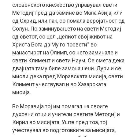
словенското кнежество управувал свети
Методиј пред да замине во Мала Азија, или
од Охрид, или пак, со помала веројатност од
Солун. По заминувањето на свети Методиј
од светот, со цел „целиот свој живот на
Христа Бога да Му го посвети“ во
манастирот на Олимп, со него заминале и
свети Климент и свети Наум. Се смета дека
двајцата таму биле замонашени. Дури и се
мисли дека пред Моравската мисија, свети
Климент учествувал и во Хазарската
мисија.
Во Моравија тој им помагал на своите
духовни отци и учители светите Методиј и
Кирил во мисијата. Уште пред тоа, тој
учествувал во подготовките за мисијата,