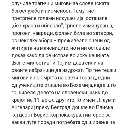
случиле трагични мигови за словенската
богослужба и писменост. Таму тие
претрпеле големи искушенија: останале
„без храна и облекло“, трпеле измачувања,
прогони, навреди, фрлани биле во затвори,
со неколку збора – преживеале сцени од
житијата на мачениците, но и ни оставиле
доказ како да се истрае во искушенијата.
„Бог е милостив“ и Тој им дава сили на
своите избраници да издржат. По тие тешки
мигови и по смртта на свети Горазд, едни
од учениците отишле во Бохемија, каде што
го ширеле делото на словенски јазик до
крајот на 11. век, а другите, Климент, Наум и
Ангелариј преку Белград дошле во Плиска
кај царот Борис, кој покажувал интерес за
вакви луѓе поради потребата од ширење на