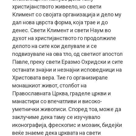
христијанството живеело, но свети
Климент со својата организација и дело му
дал нова цврста форма, која трае и до
денес. Свети Климент и свети Наум во
духот на христијанството го продолжиле
делото на сите кои делувале и се
подвизувале на ова тло, од светиот апостол
Павле, преку свети Еразмо Охридски и сите
останати знајни и незнајни исповедници на
Христовата вера. Тие го организирале
монашкиот живот, столбот на
Православната Црква, граделе цркви и
манастири со впечатливи и високо-
уметнички живописи. Според тоа, може да
заклучиме дека таму се изучувало
иконографија, фрескопис и мозаик, бидејќи
веќе знаеме дека црквата на свети