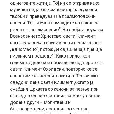
од неговите житија. Тој ни се открива како
музички педагог, композитор на духовни
творби и преведувач на псалмоподобни
напеви. Тој ги учел помладите на црковен
ред и на „псалмопение“. Во својата поука за
Вознесението Христово, свети Климент
нагласува дека херувимската песна се пее
„едногласно“, потоа: „И свјашченаја пјенија
писанием прејдаде“. Како прилог кон
големото дело кое произлегло од перото на
свети Климент Охридски, повторно ќе се
навратиме на неговите житија: Теофилакт
сведочи дека свети Климент „богато ја
снабдил Црквата со канони за пеење, при
што едни од нив составил за многу светии,
додека други – молитвени и
благодарствени, составил во чест на