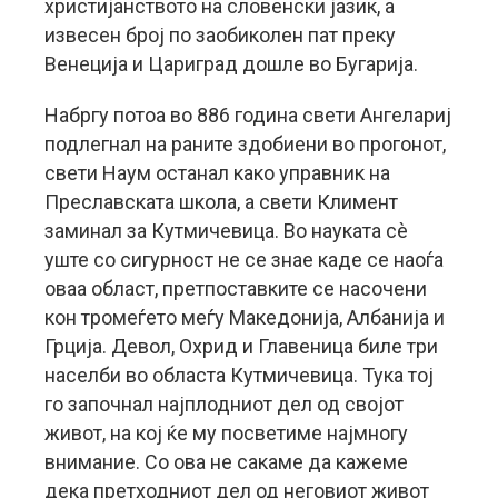
христијанството на словенски јазик, а
извесен број по заобиколен пат преку
Венеција и Цариград дошле во Бугарија.
Набргу потоа во 886 година свети Ангелариј
подлегнал на раните здобиени во прогонот,
свети Наум останал како управник на
Преславската школа, а свети Климент
заминал за Кутмичевица. Во науката сè
уште со сигурност не се знае каде се наоѓа
оваа област, претпоставките се насочени
кон тромеѓето меѓу Македонија, Албанија и
Грција. Девол, Охрид и Главеница биле три
населби во областа Кутмичевица. Тука тој
го започнал најплодниот дел од својот
живот, на кој ќе му посветиме најмногу
внимание. Со ова не сакаме да кажеме
дека претходниот дел од неговиот живот