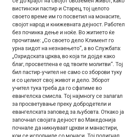
сè до крајот на својот овоземен живот, како
вистински пастир и Старец, тој целото
своето време им го посветил на монасите,
својот народ и книжевната дејност. Работел
без починка дење и ноќе. Во житието ќе
прочитаме: „Со своето дело Климент го
урна ѕидот на незнаењето“, а во Службата:
„Охридската црква, во која ти дојде како
благ, просветлена е од твоите молитви“. Тој
бил пастир-учител не само со зборови туку
и со целиот свој живот и дело. Зборот
учител тука треба да го сфатиме во
евангелска смисла. Тој најмногу се залагал
за просветување преку добродетели и
евангелската заповед за љубовта. Откако ја
започнал својата дејност во Македонија
почнале да никнуваат цркви и манастири,
кои се исполниле со монаси. Тој подигнал