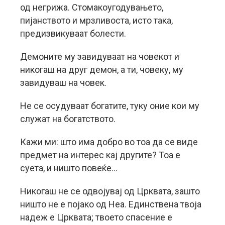
од негрижа. Стомакоугодувањето,
пијанството и мрзливоста, исто така,
предизвикуваат болести.
Демоните му завидуваат на човекот и
никогаш на друг демон, а ти, човеку, му
завидуваш на човек.
Не се осудуваат богатите, туку оние кои му
служат на богатството.
Кажи ми: што има добро во тоа да се виде
предмет на интерес кај другите? Тоа е
суета, и ништо повеќе…
Никогаш не се одвојувај од Црквата, зашто
ништо не е појако од Неа. Единствена твоја
надеж е Црквата; твоето спасение е