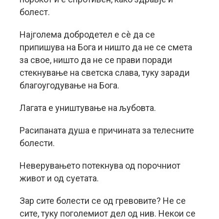
болест.
Најголема добродетел е сè да се
припишува на Бога и ништо да не се смета
за свое, ништо да не се прави поради
стекнување на светска слава, туку заради
благоугодување на Бога.
Лагата е уништување на љубовта.
Расипаната душа е причината за телесните
болести.
Неверувањето потекнува од порочниот
живот и од суетата.
Зар сите болести се од гревовите? Не се
сите, туку поголемиот дел од нив. Некои се