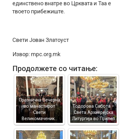
единствено внатре во Црквата и Таа е
твоето прибежиште.
Свети Јован Златоуст
Извор: mpc.org.mk
Продолжете со читање:
Празнична Вечерна
во манастирот
Тодорова Сабота –
Свети
Света Архиерејска
Великомаченик…
Литургија во Прилеп