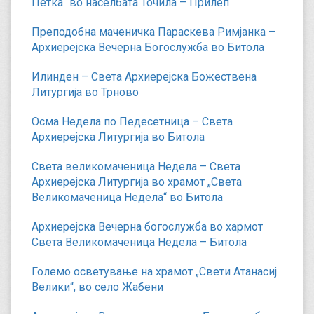
Петка“ во населбата Точила – Прилеп
Преподобна маченичка Параскева Римјанка –
Архиерејска Вечерна Богослужба во Битола
Илинден – Света Архиерејска Божествена
Литургија во Трново
Осма Недела по Педесетница – Света
Архиерејска Литургија во Битола
Света великомаченица Недела – Света
Архиерејска Литургија во храмот „Света
Великомаченица Недела“ во Битола
Архиерејска Вечерна богослужба во хармот
Света Великомаченица Недела – Битола
Големо осветување на храмот „Свети Атанасиј
Велики“, во село Жабени