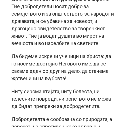
Тие добродетели носат добро за
семејството и за општеството, за народот и
државата, и се убавина за човекот, и
драгоцено свидетелство за творечкиот
живот. Тие ја водат душата во мирот на
вечноста и во населбите на светиите.
Да бидеме искрени ученици на Христа: да
го носиме достојно Неговото име, да се
сакаме еден со друг на дело, да станеме
жртвеници на љубовта!
Ниту сиромаштијата, ниту болеста, ни
телесните повреди, ни ропството не можат
да бидат препреки за добродетелите.
Добродетелта е сообразна со природата, а
порокот и е спротивен, како здравје и