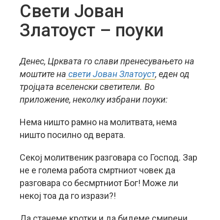
Свети Јован
Златоуст – поуки
Денес, Црквата го слави пренесувањето на
моштите на
свети Јован Златоуст
, еден од
тројцата вселенски светители. Во
приложение, неколку избрани поуки:
Нема ништо рамно на молитвата, нема
ништо посилно од верата.
Секој молитвеник разговара со Господ. Зар
не е голема работа смртниот човек да
разговара со бесмртниот Бог! Може ли
некој тоа да го изрази?!
Да станеме кротки и да бидеме смирени.