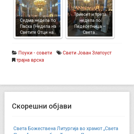
Триесет и трета
Седма недела по
недела по
Пасха (Недела на
Педесетница –
Светите Отци на…
Света…
Поуки - совети
Свети Јован Златоуст
трајна врска
Скорешни објави
Света Божествена Литургија во храмот „Света