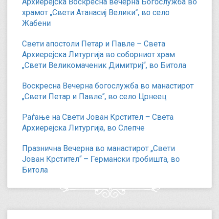
Архиерејска Воскресна вечерна Богослужба во
храмот „Свети Атанасиј Велики“, во село
Жабени
Свети апостоли Петар и Павле – Света
Архиерејска Литургија во соборниот храм
„Свети Великомаченик Димитриј“, во Битола
Воскресна Вечерна богослужба во манастирот
„Свети Петар и Павле“, во село Црнеец
Раѓање на Свети Јован Крстител – Света
Архиерејска Литургија, во Слепче
Празнична Вечерна во манастирот „Свети
Јован Крстител“ – Германски гробишта, во
Битола