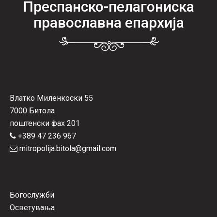
Преспанско-пелагониска
православна епархија
Влатко Миленкоски 55
7000 Битола
поштенски фах 201
+389 47 236 967
mitropolija.bitola@gmail.com
Богослужби
Осветувања