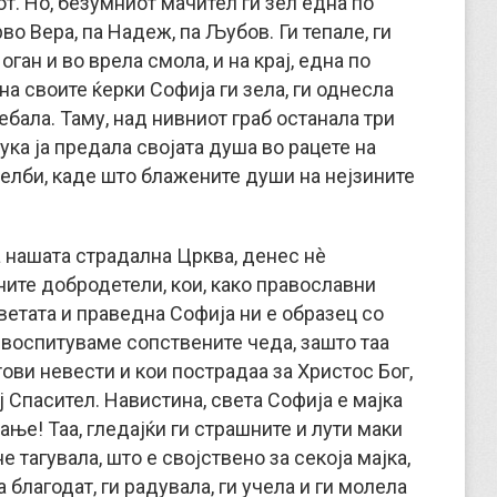
. Но, безумниот мачител ги зел една по
рво Вера, па Надеж, па Љубов. Ги тепале, ги
ган и во врела смола, и на крај, една по
 на своите ќерки Софија ги зела, ги однесла
ебала. Таму, над нивниот граб останала три
 тука ја предала својата душа во рацете на
аселби, каде што блажените души на нејзините
а нашата страдална Црква, денес нè
ните добродетели, кои, како православни
ветата и праведна Софија ни е образец со
и воспитуваме сопствените чеда, зашто таа
ови невести и кои пострадаа за Христос Бог,
ј Спасител. Навистина, света Софија е мајка
ање! Таа, гледајќи ги страшните и лути маки
 тагувала, што е својствено за секоја мајка,
 благодат, ги радувала, ги учела и ги молела