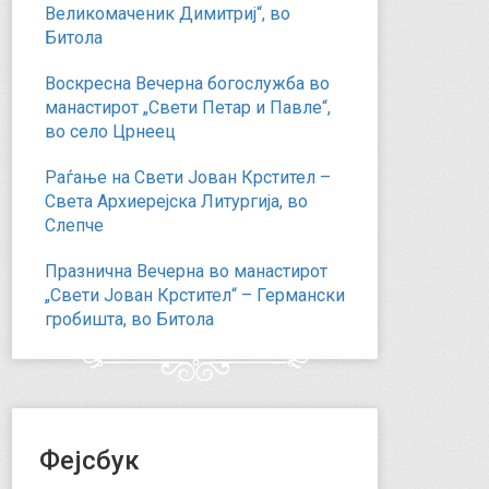
Великомаченик Димитриј“, во
Битола
Воскресна Вечерна богослужба во
манастирот „Свети Петар и Павле“,
во село Црнеец
Раѓање на Свети Јован Крстител –
Света Архиерејска Литургија, во
Слепче
Празнична Вечерна во манастирот
„Свети Јован Крстител“ – Германски
гробишта, во Битола
Фејсбук