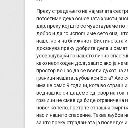
Преку страдањето на најмалата сестра
потсетиме дека основната христијанс
дар, преку кој што се чувствуваме по
добро и да го исполниме сето она, шт
наше, но и на ближниот. Вистинската 
докажува преку добрите дела и самата
усовршувајќи го нашето лично спасени
како неопходен долг, зашто ако ја не
простор во нас да се всели духот на з
граници нашата љубов кон Бога? Ако 
имаше само 9 години, кога во страшни
веднаш ќе си дадеме одговор на тоа 
граници не смее да биде ограничена н
човечко тело, претрпе страшна смрт н
нас и нашето спасение. Таква љубов им
зашто преку страдањата ја посведочил