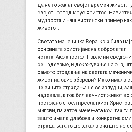
да не го жалат својот времен живот, т
својот Господ Исус Христос. Навистин
мудроста и наш вистински пример как
животот.
Светата маченичка Вера, која била нај
основната христијанска добродетел – 
истата. Ако апостол Павле ни сведочи 
се надеваме, и докажување на она, што 
самото страдање на светата маченичк
живот на овие зборови? Иако имала са
нејзините страдања не се залудни, заш
надевала, а тоа бил вечниот живот во 
постојано стоел преслаткиот Христов л
мигови, па затоа мачењата кои, таа ги
зашто имале длабока и конкретна смис
страдањата го докажала она што не се 