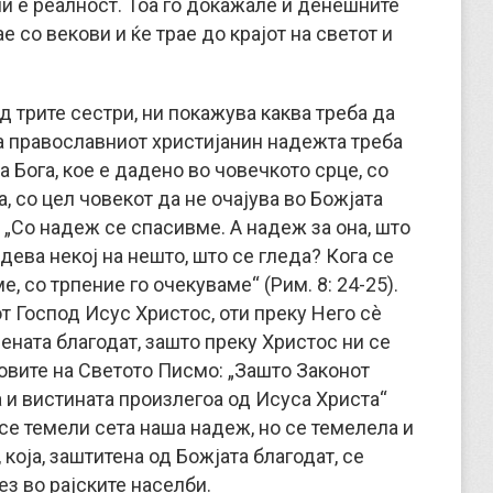
и е реалност. Тоа го докажале и денешните
 со векови и ќе трае до крајот на светот и
 трите сестри, ни покажува каква треба да
За православниот христијанин надежта треба
 Бога, кое е дадено во човечкото срце, со
 со цел човекот да не очајува во Божјата
 „Со надеж се спасивме. А надеж за она, што
надева некој на нешто, што се гледа? Кога се
е, со трпение го очекуваме“ (Рим. 8: 24-25).
 Господ Исус Христос, оти преку Него сè
ената благодат, зашто преку Христос ни се
овите на Светото Писмо: „Зашто Законот
а и вистината произлегоа од Исуса Христа“
т се темели сета наша надеж, но се темелела и
која, заштитена од Божјата благодат, се
ез во рајските населби.