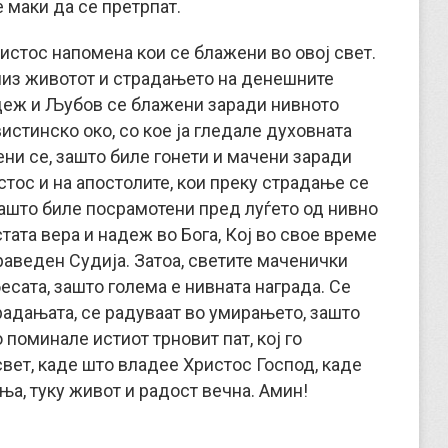
 маки да се претрпат.
ристос напомена кои се блажени во овој свет.
низ животот и страдањето на денешните
адеж и Љубов се блажени заради нивното
истинско око, со кое ја гледале духовната
ени се, зашто биле гонети и мачени заради
стос и на апостолите, кои преку страдање се
зашто биле посрамотени пред луѓето од нивно
тата вера и надеж во Бога, Кој во свое време
раведен Судија. Затоа, светите маченички
есата, зашто голема е нивната награда. Се
традањата, се радуваат во умирањето, зашто
 поминале истиот трновит пат, кој го
свет, каде што владее Христос Господ, каде
ња, туку живот и радост вечна. Амин!