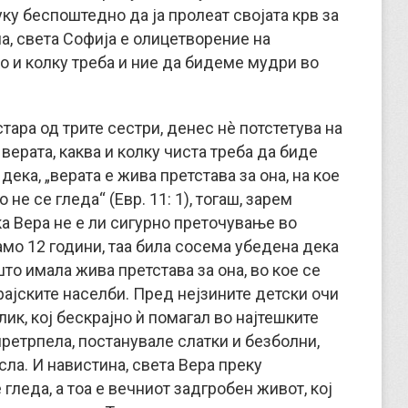
уку беспоштедно да ја пролеат својата крв за
а, света Софија е олицетворение на
о и колку треба и ние да бидеме мудри во
стара од трите сестри, денес нè потстетува на
верата, каква и колку чиста треба да биде
дека, „верата е жива претстава за она, на кое
не се гледа“ (Евр. 11: 1), тогаш, зарем
а Вера не е ли сигурно преточување во
мо 12 години, таа била сосема убедена дека
то имала жива претстава за она, во кое се
рајските населби. Пред нејзините детски очи
ик, кој бескрајно ѝ помагал во најтешките
 претрпела, постанувале слатки и безболни,
ла. И навистина, света Вера преку
гледа, а тоа е вечниот задгробен живот, кој