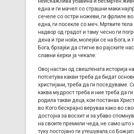
неискажлива убавина и бесмртен живот
една и ги мачел со страшни маки:
најп
сечеле со остри ножеви, ги фрлиле во о
една, ги посекле со меч. Мртвите тела
надвор од градот и таму чесно ги погр
дена и три ноќи, молејќи се на Бога, и
Бога, брзајќи да стигне во рајските н
славни ќерки ја чекале.
Овој настан од свештената историја н
потсетува какви треба да бидат основ
христијани, треба да ги поседуваме. С
каква мудрост треба и ние треба да г
родила такви деца, кои постанаа Христ
во Кого бескрајно веруваа како во сво
достојна за восхит и за убаво спомнув
на своите премили чеда, не само што не
туку постојано ги утешувала со Божјата