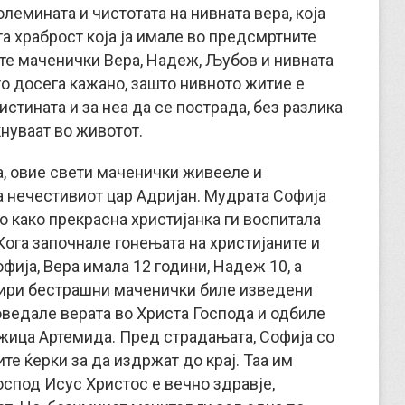
лемината и чистотата на нивната вера, која
ата храброст која ја имале во предсмртните
те маченички Вера, Надеж, Љубов и нивната
то досега кажано, зашто нивното житие е
истината и за неа да се пострада, без разлика
нуваат во животот.
а, овие свети маченички живееле и
а нечестивиот цар Адријан. Мудрата Софија
о како прекрасна христијанка ги воспитала
Кога започнале гонењата на христијаните и
фија, Вера имала 12 години, Надеж 10, а
тири бестрашни маченички биле изведени
оведале верата во Христа Господа и одбиле
жица Артемида. Пред страдањата, Софија со
те ќерки за да издржат до крај. Таа им
оспод Исус Христос е вечно здравје,