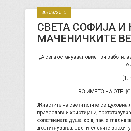
30/09/2015
СВЕТА СОФИЈА И 
МАЧЕНИЧКИТЕ ВЕ
„А сега остануваат овие три работи: в
е
(1. 
ВО ИМЕТО НА ОТЕЦО
Ж
ивотите на светителите се духовна л
православни христијани, претставуваа
сопствената душа, која, пак, е гладна
достигнувања. Светителските восхиту