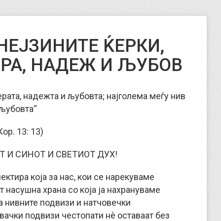
НЕЈЗИНИТЕ ЌЕРКИ,
РА, НАДЕЖ И ЉУБОВ
ерата, надежта и љубовта; најголема меѓу нив
 љубовта“
Кор. 13: 13)
Т И СИНОТ И СВЕТИОТ ДУХ!
ектира која за нас, кои се нарекуваме
т насушна храна со која ја нахрануваме
 за нивните подвизи и натчовечки
вачки подвизи честопати нè оставаат без