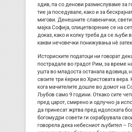
здив, па со денови размислуваме за го
тие ја поседувале, како и за бескрајн
мигови. Денешните славенички, свети
мајка Софија, олицетворение се на се
доказ, како и колку треба да се љуби в
какви нечовечки понижувања нè затек
Историските податоци ни говорат дек
пострадале во градот Рим, за време н
ушта во младоста останала вдовица, н
своите три ќерки во Христовата вера. 
кога мачителите дошле во домот на Со
Љубов само 9 години. Откако сите че
пред царот, смирено и одлучно ја исп
да принесат жртва пред идолската бо
богомудри совети ги охрабрувала свои
говорела дека небесниот љубител – Г