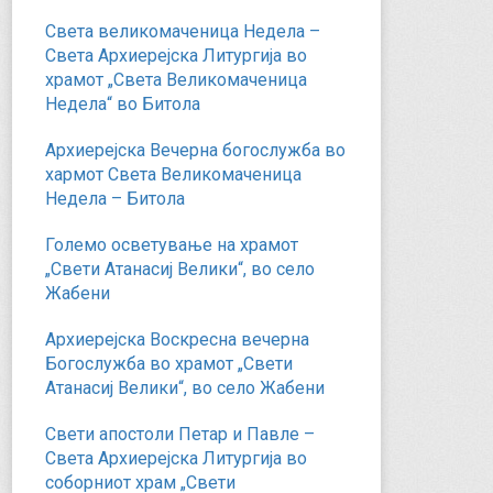
Света великомаченица Недела –
Света Архиерејска Литургија во
храмот „Света Великомаченица
Недела“ во Битола
Архиерејска Вечерна богослужба во
хармот Света Великомаченица
Недела – Битола
Големо осветување на храмот
„Свети Атанасиј Велики“, во село
Жабени
Архиерејска Воскресна вечерна
Богослужба во храмот „Свети
Атанасиј Велики“, во село Жабени
Свети апостоли Петар и Павле –
Света Архиерејска Литургија во
соборниот храм „Свети