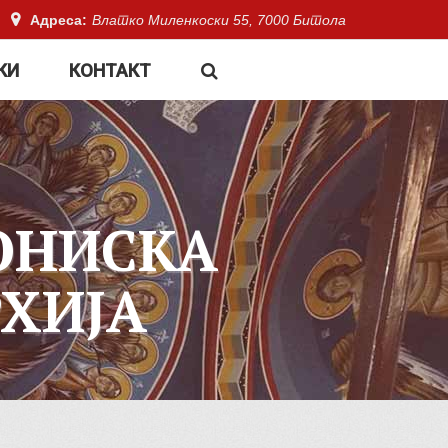
Адреса:
Влатко Миленкоски 55, 7000 Битола
КИ
КОНТАКТ
ОНИСКА
ХИЈА