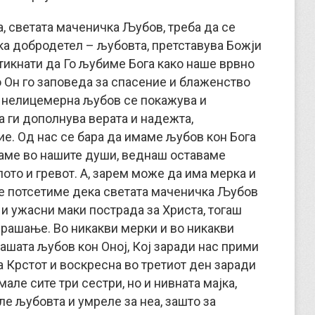
, светата маченичка Љубов, треба да се
ка добродетел – љубовта, претставува Божји
ттикнати да Го љубиме Бога како наше врвно
о Он го заповеда за спасение и блаженство
и нелицемерна љубов се покажува и
 ги дополнува верата и надежта,
е. Од нас се бара да имаме љубов кон Бога
маме во нашите души, веднаш оставаме
лото и гревот. А, зарем може да има мерка и
се потсетиме дека светата маченичка Љубов
 и ужасни маки пострада за Христа, тогаш
прашање. Во никакви мерки и во никакви
ашата љубов кон Оној, Кој заради нас прими
а Крстот и воскресна во третиот ден заради
але сите три сестри, но и нивната мајка,
е љубовта и умреле за неа, зашто за