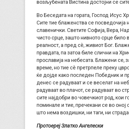
возљубената Вистина достојни се сите
Во Беседата на гората, Господ Исус Х
Сите тие блаженства се посведочија 
славенички. Светите Софија, Вера, Н
чисто срце, зашто нивното срце било в
реалност, а пред сè, живиот Бог. Блаж
правдата, па затоа биле слични на Хри
прославија на небесата. Блажени се, 
време, но тие сè претрпеле преку цврс
ќе дојде како последен Победник и п
денес се радуваат и се веселат на неб
радуваат во плачот, се радуваат во с
сите најдобри во човечкиот род, кои го
поминале и тие, пречекани се во оној 
што нема воздишки, ни таги, ни страда
Протоереј Златко Ангелески