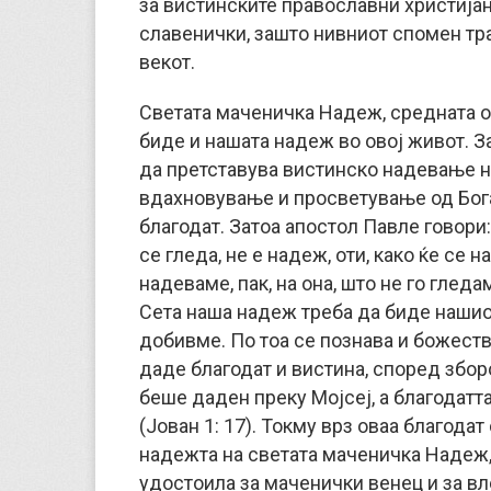
за вистинските православни христијан
славенички, зашто нивниот спомен трае
векот.
Светата маченичка Надеж, средната од
биде и нашата надеж во овој живот. 
да претставува вистинско надевање на
вдахновување и просветување од Бога,
благодат. Затоа апостол Павле говори:
се гледа, не е надеж, оти, како ќе се 
надеваме, пак, на она, што не го гледам
Сета наша надеж треба да биде нашиот
добивме. По тоа се познава и божеств
даде благодат и вистина, според збор
беше даден преку Мојсеј, а благодатт
(Јован 1: 17). Токму врз оваа благода
надежта на светата маченичка Надеж, 
удостоила за маченички венец и за вл