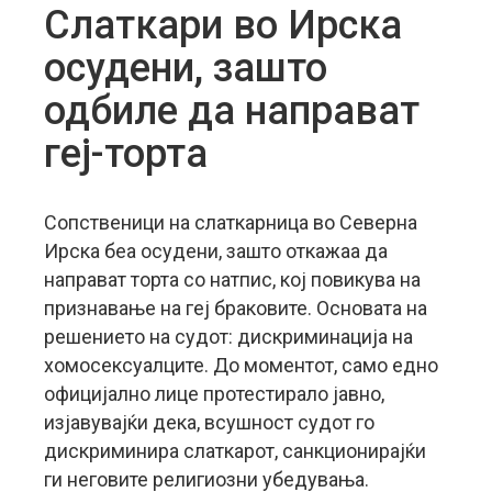
Слаткари во Ирска
осудени, зашто
одбиле да направат
геј-торта
Сопственици на слаткарница во Северна
Ирска беа осудени, зашто откажаа да
направат торта со натпис, кој повикува на
признавање на геј браковите.
Основата на
решението на судот: дискриминација на
хомосексуалците. До моментот, само едно
официјално лице протестирало јавно,
изјавувајќи дека, всушност судот го
дискриминира слаткарот, санкционирајќи
ги неговите религиозни убедувања.