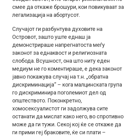
смее да откаже брошури, кои повикуваат за
легализација на абортусот.
Случајот ги разбунтува духовите на
Островот, зашто уште еднаш ја
демонстрираше напрегнатоста меѓу
законот за еднаквост и религиозната
слобода. Всушност, она што ниту еден
медиум не го коментираше, е дека законот
јавно покажува случај на т.н. „обратна
дискриминација“ – кога малцинската група
го дискриминира поголемиот дел од
општеството. Поконкретно,
хомосексуалистот ги задолжува сите
останати да мислат како него, во спротивно
може да ги тужи. Секој кој ќе се откаже да
ги прими геј браковите, ќе си плати –