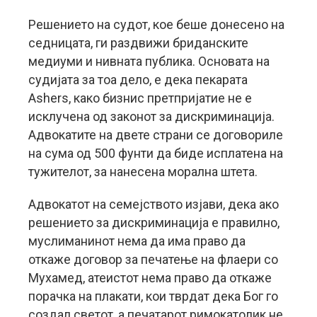
Решението на судот, кое беше донесено на
седницата, ги раздвижи бриданските
медиуми и нивната публика. Основата на
судијата за тоа дело, е дека пекарата
Ashers, како бизнис претпријатие не е
исклучена од законот за дискриминација.
Адвокатите на двете страни се договориле
на сума од 500 фунти да биде исплатена на
тужителот, за нанесена морална штета.
Адвокатот на семејството изјави, дека ако
решението за дискриминација е правилно,
муслиманинот нема да има право да
откаже договор за печатење на флаери со
Мухамед, атеистот нема право да откаже
порачка на плакати, кои тврдат дека Бог го
создал светот, а печатарот римокатолик не