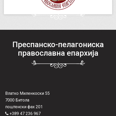
Преспанско-пелагониска
православна епархија
Влатко Миленкоски 55
7000 Битола
поштенски фах 201
+389 47 236 967