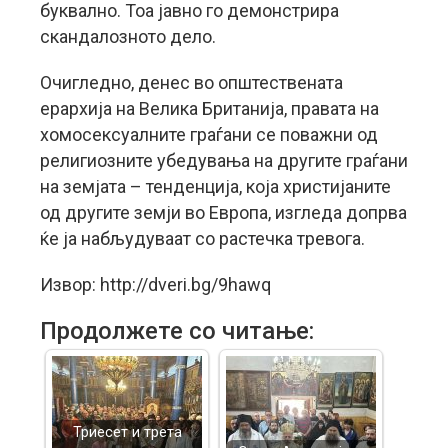
буквално. Тоа јавно го демонстрира
скандалозното дело.
Очигледно, денес во општествената
ерархија на Велика Британија, правата на
хомосексуалните граѓани се поважни од
религиозните убедувања на другите граѓани
на земјата – тенденција, која христијаните
од другите земји во Европа, изгледа допрва
ќе ја набљудуваат со растечка тревога.
Извор: http://dveri.bg/9hawq
Продолжете со читање:
Триесет и трета