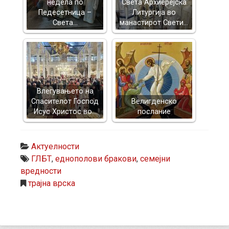
недела по
Света Архиерејска
Педесетница –
Литургија во
Света…
манастирот Свети…
Влегувањето на
Спасителот Господ
Велигденско
Исус Христос во…
послание
Актуелности
ГЛБТ
,
еднополови бракови
,
семејни
вредности
трајна врска