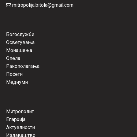
mitropolija.bitola@gmail.com
Богослужби
Осветувања
Монашења
Опела
Ракополагања
Посети
Медиуми
Митрополит
Епархија
Актуелности
Издаваштво