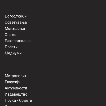
Богослужби
Осветувања
Монашења
Опела
Ракополагања
Посети
Медиуми
Митрополит
Епархија
Актуелности
Издаваштво
Поуки - Совети