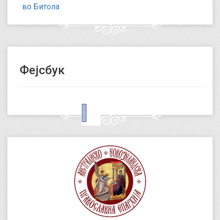
во Битола
Фејсбук