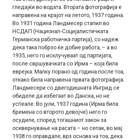
гледајќи во водата. Втората фотографија е
направена на крајот на летото, 1937 година.
Во 1931 година Ландмесер стапил во
НСДАП (Национал-Социјалистичката
Германска работничка партија), со надеж
дека така побрзо ќе добие работа, – а во
1935, него го исклучуваат од партијата,
после свршувачката со Ирма – која била
еврејка. Малку порано од година после тоа,
откако била направена првата фотографија.
Ландмесери со двегодишната Ингрид се
обиделе да избегаат во Данска, но не
успеале. Во јули, 1937 година (Ирма била
бремена со второто девојче) него го
осудиле, според тогашниот закон за
осквернување на расата – но сепак, во мај
1938 го оправдале, врз основа на тоа, дека