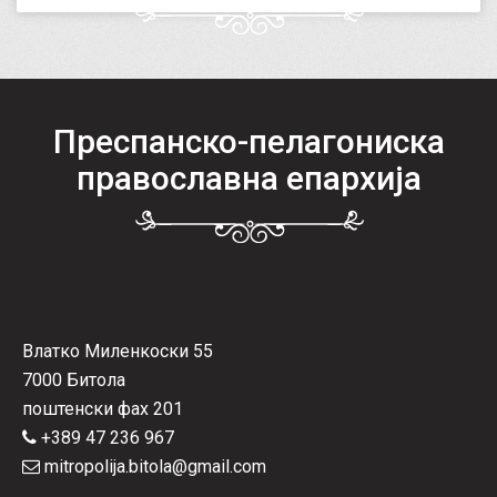
Преспанско-пелагониска
православна епархија
Влатко Миленкоски 55
7000 Битола
поштенски фах 201
+389 47 236 967
mitropolija.bitola@gmail.com