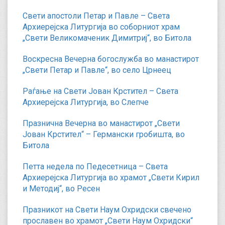
Свети апостоли Петар и Павле – Света
Архиерејска Литургија во соборниот храм
„Свети Великомаченик Димитриј“, во Битола
Воскресна Вечерна богослужба во манастирот
„Свети Петар и Павле“, во село Црнеец
Раѓање на Свети Јован Крстител – Света
Архиерејска Литургија, во Слепче
Празнична Вечерна во манастирот „Свети
Јован Крстител“ – Германски гробишта, во
Битола
Петта недела по Педесетница – Света
Архиерејска Литургија во храмот „Свети Кирил
и Методиј“, во Ресен
Празникот на Свети Наум Охридски свечено
прославен во храмот „Свети Наум Охридски“