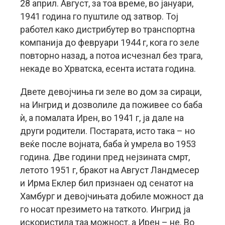
28 април. Август, за тоа време, во јануари,
1941 година го пуштиле од затвор. Тој
работел како дистрибутер во транспортна
компанија до февруари 1944 г, кога го зеле
повторно назад, а потоа исчезнал без трага,
некаде во Хрватска, есента истата година.
Двете девојчиња ги зеле во дом за сираци,
на Ингрид и дозволиле да поживее со баба
ѝ, а помалата Ирен, во 1941 г, ја дале на
други родители. Постарата, исто така – но
веќе после војната, баба ѝ умрела во 1953
година. Две години пред нејзината смрт,
летото 1951 г, бракот на Август Ландмесер
и Ирма Еклер бил признаен од сенатот на
Хамбург и девојчињата добиле можност да
го носат презимето на таткото. Ингрид ја
искористила таа можност, а Ирен – не. Во