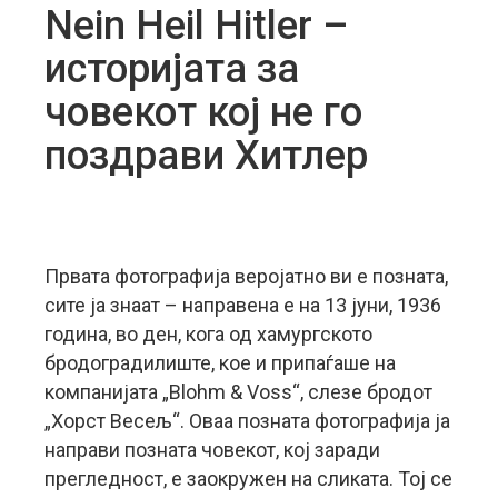
Nein Heil Hitler –
историјата за
човекот кој не го
поздрави Хитлер
Првата фотографија веројатно ви е позната,
сите ја знаат – направена е на 13 јуни, 1936
година, во ден, кога од хамургското
бродоградилиште, кое и припаѓаше на
компанијата „Blohm & Voss“, слезе бродот
„Хорст Весељ“.
Оваа позната фотографија ја
направи позната човекот, кој заради
прегледност, е заокружен на сликата. Тој се