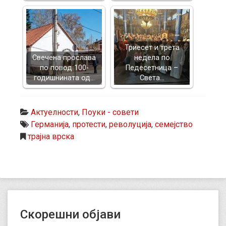
Триесет и трета
Свечена прослава
недела по
по повод 100-
Педесетница –
годишнината од…
Света…
Актуелности
,
Поуки - совети
Германија
,
протести
,
револуција
,
семејство
трајна врска
Скорешни објави