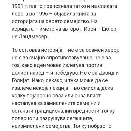
1991 г, таа го препознала татко и на сликата
лево, а во 1996 – објавила книга за
историјата на своето семејство. На
корицата – името на авторот: Ирен – Еклер,
не Ландмесер.
То ест, оваа историја – не е за осамен херој,
не е за очајно спротивставување, не е за
тоа, како еден човек излегува против
целиот народ – и победува. Не е за Давид и
Голијат. Иако, секако, и тука може да се
извлече некоја лекција – во смисла, дека
колку појаросно оваа или онаа власт
настапува за замислените семејни и
останати традиционални вредности, толку
полесно ги разрушува сегашните,
неизмислени семејства. Толку побрзо го