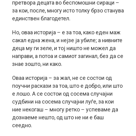
претвора децата во беспомошни сираци –
за кои, после, многу исто толку брзо станува
единствен благодетел.
Но, оваа историја – е за тоа, како еден маж
сакал една жена, и нејзе ја убиле; а нивните
деца му ги зеле, и тој ништо не можел да
направи, а потоа и самиот загинал, без да се
знае зошто, ни како.
Оваа историја – за жал, не се состои од
поучни раскази за тоа, што е добро, или што
е лошо. А се состои од сосема случајни
судбини на сосема случајни луѓе, за кои
ние некогаш – многу ретко – успеваме да
дознаеме нешто, од што не ни е баш
сеедно.