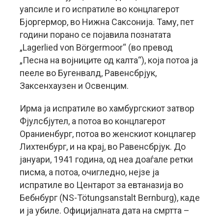
уапсиле и го испратиле во концлагерот
Бјоргермор, во Нижна Саксонија. Таму, пет
години порано се појавила познатата
„Lagerlied von Börgermoor“ (во превод
„Песна на војниците од калта“), која потоа ја
пееле во Бугенвалд, Равенсбрјук,
Заксенхаузен и Освенцим.
Ирма ја испратиле во хамбургскиот затвор
Фјулсбјутел, а потоа во концлагерот
Ораниенбург, потоа во женскиот концлагер
Лихтенбург, и на крај, во Равенсбрјук. До
јануари, 1941 година, од неа доаѓале ретки
писма, а потоа, очигледно, нејзе ја
испратиле во Центарот за евтаназија во
Бебнбург (NS-Tötungsanstalt Bernburg), каде
и ја убиле. Официјалната дата на смртта –