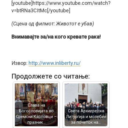
[youtube]https://www.youtube.com/watch?
v=btRNa3CItMc[/youtube]
(Сцена од филмот: Животот е убав)
Внимавајте за/на кого кревате рака!
Извор:
http://www.inliberty.ru/
Продолжете со читање:
Слава на
Богословијата во
Света Архиерејска
Сремски Карловци –
Литургија и молебен
празник…
за почеток на…