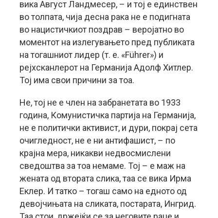
вика Август Ландмесер, – и тој е единствен
во толпата, чија десна рака не е подигната
во нацистичкиот поздрав – веројатно во
моментот на излегувањето пред публиката
на тогашниот лидер (т. е. «Führer») и
рејхсканлерот на Германија Адолф Хитлер.
Тој има свои причини за тоа.
Не, тој не е член на забранетата во 1933
година, Комунистичка партија на Германија,
не е политички активист, и дури, покрај сета
очигледност, не е ни антифашист, – по
крајна мера, никакви недвосмислени
сведоштва за тоа немаме. Тој – е маж на
жената од втората слика, таа се вика Ирма
Еклер. И татко – тогаш само на едното од
девојчињата на сликата, постарата, Ингрид.
Таа стои, држејќи се за неговите раце и