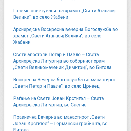
Големо осветување на храмот „Свети Атанасиј
Велики“, во село Жабени
Архиерејска Воскресна вечерна Богослужба во
храмот „Свети Атанасиј Велики“, во село
Жабени
Свети апостоли Петар и Павле – Света
Архиерејска Литургија во соборниот храм
„Свети Великомаченик Димитриј“, во Битола
Воскресна Вечерна богослужба во манастирот
„Свети Петар и Павле“, во село Црнеец
Раѓање на Свети Јован Крстител – Света
Архиерејска Литургија, во Слепче
Празнична Вечерна во манастирот „Свети
Јован Крстител“ – Германски гробишта, во
Битола