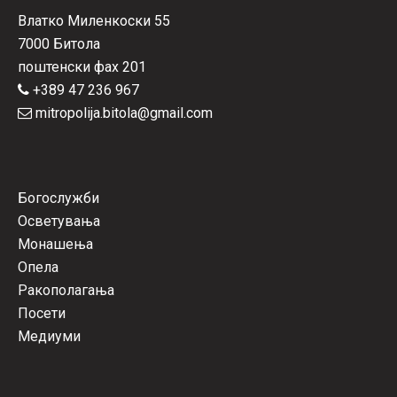
Влатко Миленкоски 55
7000 Битола
поштенски фах 201
+389 47 236 967
mitropolija.bitola@gmail.com
Богослужби
Осветувања
Монашења
Опела
Ракополагања
Посети
Медиуми