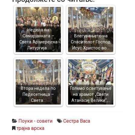
Недела на
Самарјанката –
Влегувањето на
Света Архиерејска
Спасителот Господ
Литургија…
Исус Христос во…
Втора недела по
Големо осветување
Педесетница –
на храмот „Свети
Света…
Атанасиј Велики“,…
Поуки - совети
Сестра Васа
трајна врска