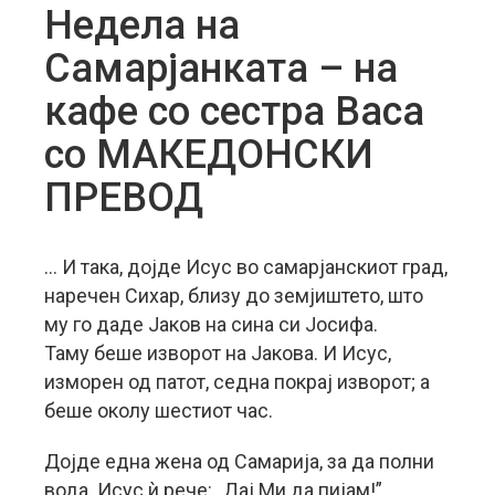
Недела на
Самарјанката – на
кафе со сестра Васа
со МАКЕДОНСКИ
ПРЕВОД
… И така, дојде Исус во самарјанскиот град,
наречен Сихар, близу до земјиштето, што
му го даде Јаков на сина си Јосифа.
Таму беше изворот на Јакова. И Исус,
изморен од патот, седна покрај изворот; а
беше околу шестиот час.
Дојде една жена од Самарија, за да полни
вода. Исус ѝ рече: „Дај Ми да пијам!”