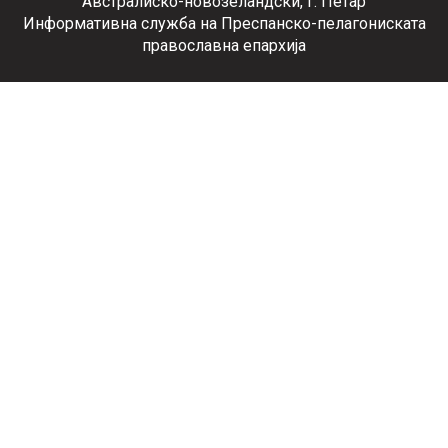
Австралиско-новозеландски, г. Петар
Информативна служба на Преспанско-пелагониската
православна епархија