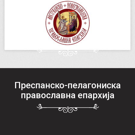
Преспанско-пелагониска
православна епархија