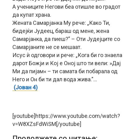
А учениците Негови беа отишле во градот
да купат храна.
Жената Самарјанка Му рече: „Како Ти,
бидејќи Јудеец, бараш од мене, жена
Самарјанка, да пиеш?” – Оти Јудејците со
Самарјаните не се мешаат.
Исус ѝ одговори и рече: „Кога би го знаела
дарот Божји и Кој е Оној што ти вели: »Дај
Ми да пијам« – ти самата би побарала од
Него и Он би ти дал вода жива.”…
(Јован 4)
[youtube]https://www.youtube.com/watch?
v=W8XZsFdWiSM[/youtube]
Продолжете со читање: