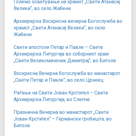
Големо осветување на храмот „Свети Атанасиј
Велики“, во село Жабени
Архиерејска Воскресна вечерна Богослужба во
храмот „Свети Атанасиј Велики“, во село
Жабени
Свети апостоли Петар и Павле – Света
Архиерејска Литургија во соборниот храм
„Свети Великомаченик Димитриј“, во Битола
Воскресна Вечерна богослужба во манастирот
„Свети Петар и Павле“, во село Црнеец
Раѓање на Свети Јован Крстител – Света
Архиерејска Литургија, во Слепче
Празнична Вечерна во манастирот „Свети
Јован Крстител“ – Германски гробишта, во
Битола