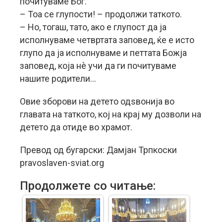
почитуваме Бог.
– Тоа се глупости! – продолжи таткото.
– Но, тогаш, тато, ако е глупост да ја
исполнуваме четвртата заповед, ќе е исто
глупо да ја исполнуваме и петтата Божја
заповед, која нè учи да ги почитуваме
нашите родители…
Овие зборови на детето одѕвонија во
главата на таткото, кој на крај му дозволи на
детето да отиде во храмот.
Превод од бугарски: Дамјан Трпкоски
pravoslaven-sviat.org
Продолжете со читање: