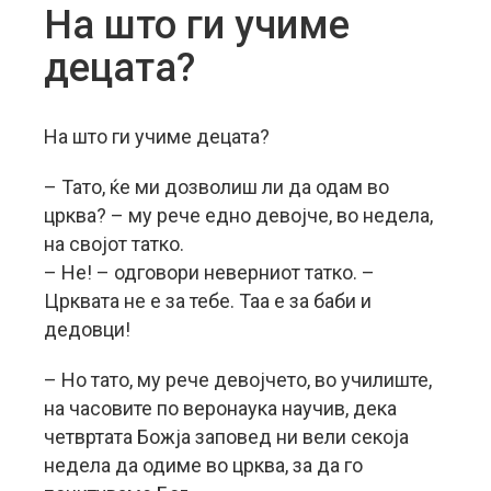
На што ги учиме
децата?
На што ги учиме децата?
– Тато, ќе ми дозволиш ли да одам во
црква? – му рече едно девојче, во недела,
на својот татко.
– Не! – одговори неверниот татко. –
Црквата не е за тебе. Таа е за баби и
дедовци!
– Но тато, му рече девојчето, во училиште,
на часовите по веронаука научив, дека
четвртата Божја заповед ни вели секоја
недела да одиме во црква, за да го