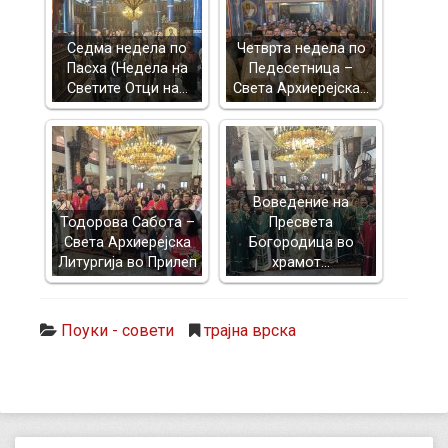
Седма недела по
Четврта недела по
Пасха (Недела на
Педесетница –
Светите Отци на…
Света Архиерејска…
Воведение на
Тодорова Сабота –
Пресвета
Света Архиерејска
Богородица во
Литургија во Прилеп
храмот…
Поуки - совети
трајна врска