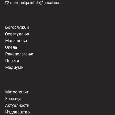
mitropolija.bitola@gmail.com
Богослужби
Осветувања
Монашења
Опела
Ракополагања
Посети
Медиуми
Митрополит
Епархија
Актуелности
Издаваштво