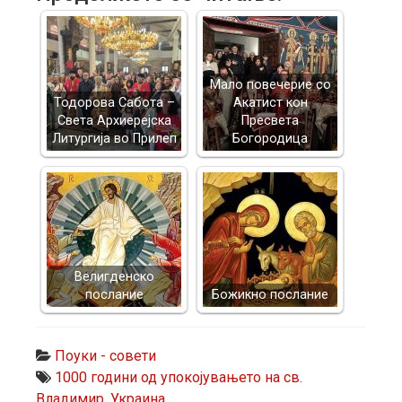
Mало повечерие со
Тодорова Сабота –
Акатист кон
Света Архиерејска
Пресвета
Литургија во Прилеп
Богородица
Велигденско
послание
Божикно послание
Поуки - совети
1000 години од упокојувањето на св.
Владимир
,
Украина