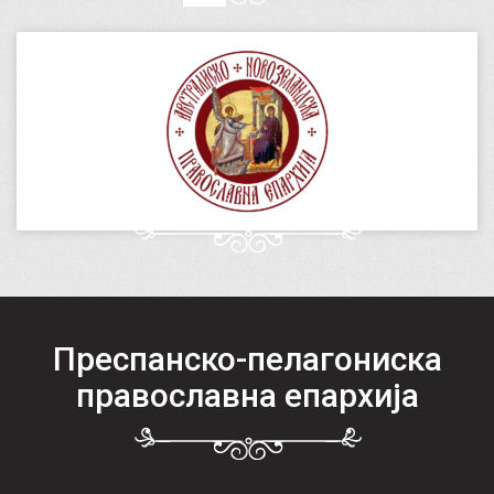
Преспанско-пелагониска
православна епархија