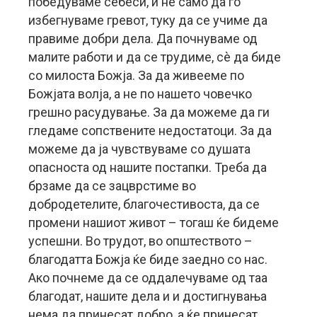
победуваме себеси, и не само да го
избегнуваме гревот, туку да се учиме да
правиме добри дела. Да почнуваме од
малите работи и да се трудиме, сè да биде
со милоста Божја. За да живееме по
Божјата волја, а не по нашето човечко
грешно расудување. За да можеме да ги
гледаме сопствените недостатоци. За да
можеме да ја чувствуваме со душата
опасноста од нашите постапки. Треба да
брзаме да се зацврстиме во
добродетелите, благочестивоста, да се
промени нашиот живот – тогаш ќе бидеме
успешни. Во трудот, во општеството –
благодатта Божја ќе биде заедно со нас.
Ако почнеме да се оддалечуваме од таа
благодат, нашите дела и и достигнувања
нема да принесат добро, а ќе принесат