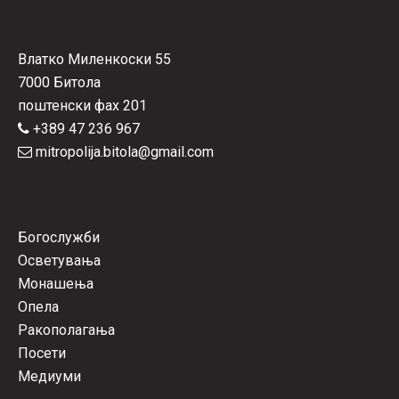
Влатко Миленкоски 55
7000 Битола
поштенски фах 201
+389 47 236 967
mitropolija.bitola@gmail.com
Богослужби
Осветувања
Монашења
Опела
Ракополагања
Посети
Медиуми