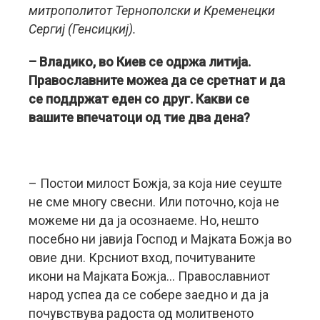
митрополитот Тернополски и Кременецки
Сергиј (Генсицкиј).
– Владико, во Киев се одржа литија.
Православните можеа да се сретнат и да
се поддржат еден со друг. Какви се
вашите впечатоци од тие два дена?
– Постои милост Божја, за која ние сеуште
не сме многу свесни. Или поточно, која не
можеме ни да ја осознаеме. Но, нешто
посебно ни јавија Господ и Мајката Божја во
овие дни. Крсниот вход, почитуваните
икони на Мајката Божја… Православниот
народ успеа да се собере заедно и да ја
почувствува радоста од молитвеното