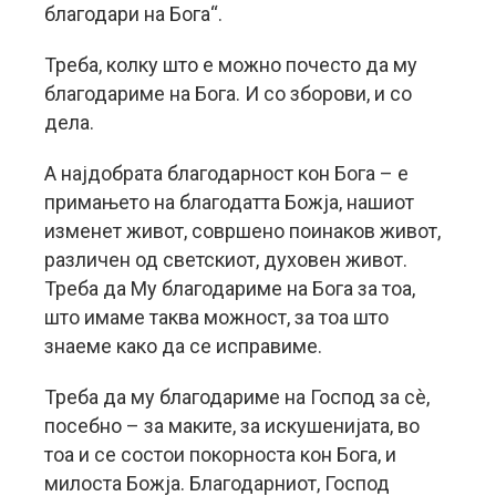
благодари на Бога“.
Треба, колку што е можно почесто да му
благодариме на Бога. И со зборови, и со
дела.
А најдобрата благодарност кон Бога – е
примањето на благодатта Божја, нашиот
изменет живот, совршено поинаков живот,
различен од светскиот, духовен живот.
Треба да Му благодариме на Бога за тоа,
што имаме таква можност, за тоа што
знаеме како да се исправиме.
Треба да му благодариме на Господ за сè,
посебно – за маките, за искушенијата, во
тоа и се состои покорноста кон Бога, и
милоста Божја. Благодарниот, Господ