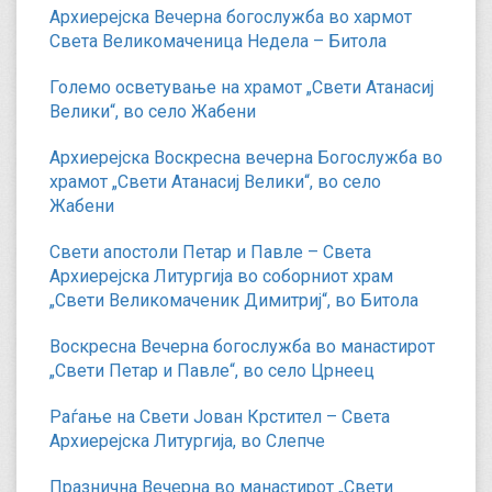
Архиерејска Вечерна богослужба во хармот
Света Великомаченица Недела – Битола
Големо осветување на храмот „Свети Атанасиј
Велики“, во село Жабени
Архиерејска Воскресна вечерна Богослужба во
храмот „Свети Атанасиј Велики“, во село
Жабени
Свети апостоли Петар и Павле – Света
Архиерејска Литургија во соборниот храм
„Свети Великомаченик Димитриј“, во Битола
Воскресна Вечерна богослужба во манастирот
„Свети Петар и Павле“, во село Црнеец
Раѓање на Свети Јован Крстител – Света
Архиерејска Литургија, во Слепче
Празнична Вечерна во манастирот „Свети