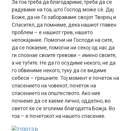
За тоа треба да благодариме, треба да се
радуваме на тоа, што Господ може сè. Дај
Боже, да не Го забораваме својот Творец и
Спасител, да помниме, дека нашиот главен
проблем – е нашиот грев, нашето
непокајание. Помогни ни Господи на сите,
да се покаеме, помогни ни секој од нас да
ги спознае своите гревови – имено своите,
а не туѓите. Не да го осудиме некого, не да
го обвиниме некого, туку да се видиме
себеси – грешните. Тој момент е почеток на
спасението на човекот, почеток на
спасението на општеството. Ако ние
почнеме да се каеме лично, одделно, во
светот ќе се зголеми благодатта Божја. Во
тоа – е почетокот на нашето спасение.