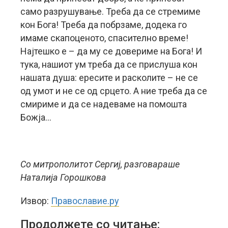
само разрушување. Треба да се стремиме
кон Бога! Треба да побрзаме, додека го
имаме скапоценото, спасително време!
Најтешко е – да му се довериме на Бога! И
тука, нашиот ум треба да се прислуша кон
нашата душа: ересите и расколите – не се
од умот и не се од срцето. А ние треба да се
смириме и да се надеваме на помошта
Божја…
Со митрополитот Сергиј, разговараше
Наталија Горошкова
Извор:
Православие.ру
Продолжете со читање: