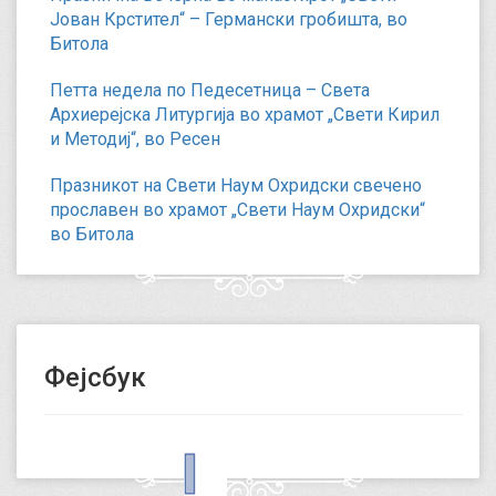
Јован Крстител“ – Германски гробишта, во
Битола
Петта недела по Педесетница – Света
Архиерејска Литургија во храмот „Свети Кирил
и Методиј“, во Ресен
Празникот на Свети Наум Охридски свечено
прославен во храмот „Свети Наум Охридски“
во Битола
Фејсбук