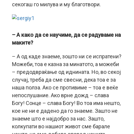
секогаш го милува и му благотвори.
– А како да се научиме, да се радуваме на
маките?
– А од каде знаеме, зошто ни се испратени?
Можеби, тоа е казна за минатото, а можеби
– предодвраќање од иднината. Но, во секој
случај, треба да сме свесни, дека тоа е за
наша полза. Ако се противиме – тоа е веќе
непослушание. Ако врне дожд – слава
Богу! Сонце – слава Богу! Во тоа има нешто,
кое не ни е дадено да го знаеме. Зашто не
знаеме што е најдобро за нас. Зашто,
колкупати во нашиот живот сме барале