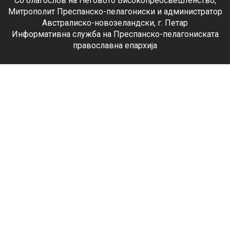
Со благослов на Неговото Високопреосвештенство,
Митрополит Преспанско-пелагониски и администратор
Австралиско-новозеландски, г. Петар
Информативна служба на Преспанско-пелагониската
православна епархија