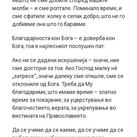
нешто, не сме добиле според нашите
молби – и сме роптале. Поминало време, и
сме сфатиле: колку е сепак добро, што не го
добивме она што го баравме.
Благодарноста кон Бога – е доверба кон
Бога, тоа е најлесниот послушен пат.
Ако ни се дадени искушенија – значи, ние
сме достојни за тоа. Ако Господ малку нè
„затресе“, значи далеку сме отишле, сме се
отклониле од Бога. Треба да Му
благодариме, што имаме време – златно
време за покајание, за уцврстување во
благочестието, верата, за укрепување во
вистината на Православието.
Да се учиме да се каеме, да се учиме да се