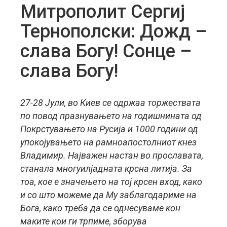
Митрополит Сергиј
Тернополски: Дожд –
слава Богу! Сонце –
слава Богу!
27-28 Јули, во Киев се одржаа торжествата
по повод празнувањето на годишнината од
Покрстувањето на Русија и 1000 години од
упокојувањето на рамноапостолниот кнез
Владимир. Најважен настан во прославата,
станала многуилјадната крсна литија. За
тоа, кое е значењето на тој крсен вход, како
и со што можеме да Му заблагодариме на
Бога, како треба да се однесуваме кон
маките кои ги трпиме, зборува