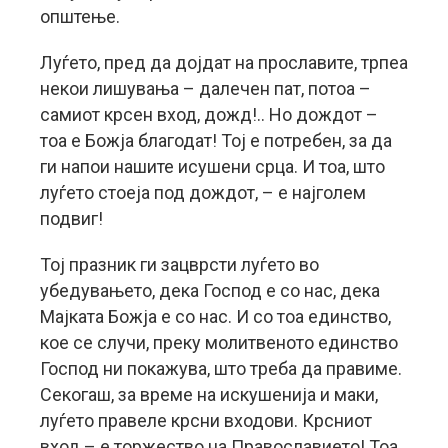
општење.
Луѓето, пред да дојдат на прославите, трпеа
некои лишувања – далечен пат, потоа –
самиот крсен вход, дожд!.. Но дождот –
тоа е Божја благодат! Тој е потребен, за да
ги напои нашите исушени срца. И тоа, што
луѓето стоеја под дождот, – е најголем
подвиг!
Тој празник ги зацврсти луѓето во
убедувањето, дека Господ е со нас, дека
Мајката Божја е со нас. И со тоа единство,
кое се случи, преку молитвеното единство
Господ ни покажува, што треба да правиме.
Секогаш, за време на искушенија и маки,
луѓето правеле крсни входови. Крсниот
вход – е торжество на Православието! Тоа