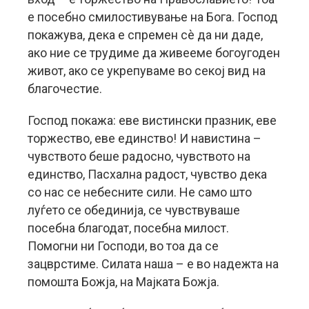
е посебно смилостивување на Бога. Господ
покажува, дека е спремен сè да ни даде,
ако ние се трудиме да живееме богоугоден
живот, ако се укрепуваме во секој вид на
благочестие.
Господ покажа: еве вистински празник, еве
торжество, еве единство! И навистина –
чувството беше радосно, чувството на
единство, Пасхална радост, чувство дека
со нас се небесните сили. Не само што
луѓето се обединија, се чувствуваше
посебна благодат, посебна милост.
Помогни ни Господи, во тоа да се
зацврстиме. Силата наша – е во надежта на
помошта Божја, на Мајката Божја.