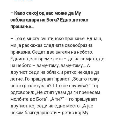
– Како секој од нас може да Му
заблагодари на Бога? Едно детско
прашање…
– Тоа е многу суштинско прашање. Еднаш,
ми ја раскажаа следната своеобразна
приказна. Седат два ангели на небото.
Едниот цело време лета – де на земјата, де
на небото – ваму-таму, ваму-таму… А
другиот седи на облак, и ретко некаде да
летне. Го прашуваат првиот: „Зошто толку
често разлетуваш? Што се случува?“ Тој
одговорил: „Не стигнувам да ги пренесам
молбите до Бога“. „А ти?“ – го прашуваат
другиот, кој седи на едно место. „А јас
чекам благодарности – ретко кој Му