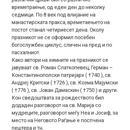
времетраење, од еден ден до неколку
седмици. По 8 век под влијание на
манастирската пракса, времетаењето на
постот станал четириесет дена. Околу
празникот не се оформил посебен
богослужбен циклус, сличен на пред и по
пасхалниот.
Како автори на химните на празникот се
јавуваат св. Роман Слаткопевец, Герман –
Константинополски патријарх ( †740 ), св.
Андреј Критски ( †726 ), св. Козма Мајумски
( †776 ), св. Јован Дамаскин ( †750 ) и други.
Кон сведоштвата за рождеството бил
додаден разговорот на св. Марија со
мудреците, разговорот меѓу Неа и Јосиф, за
место на Неговото Раѓање е поспчена
пештера и тн.