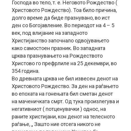
Господа во тело, т. е. Неговото Рождество (
Христовото Рождество). Тоа било причина,
долго време да биде празнувано, во ист
ден со Богојавление. Во периодот на 4 – 5
век, под влијание на западното
Христијанство започнало одвојувањето
како самостоен празник. Во западната
црква празнувањето на Рождеството
Христово го префрлиле на 25 декември, во
354 година.
Во древната црква не бил извесен денот на
Христовото Рождество. За ден на раѓањето
во епохата на гонењата бил сметан денот
на маченичката смрт. Од тука произлегува и
негативниот ( потценувачки ) однос, на
раните христијани, кон денот на телесното
раѓање, „ Зашто ние отсега никого не