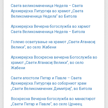
Света великомаченица Недела – Света
Архиерејска Литургија во храмот „Света
Великомаченица Недела“ во Битола
Архиерејска Вечерна богослужба во хармот
Света Великомаченица Недела – Битола
Големо осветување на храмот „Свети Атанасиј
Велики“, во село Жабени
Архиерејска Воскресна вечерна Богослужба во
храмот „Свети Атанасиј Велики“, во село
Жабени
Свети апостоли Петар и Павле – Света
Архиерејска Литургија во соборниот храм
„Свети Великомаченик Димитриј“, во Битола
Воскресна Вечерна богослужба во манастирот
„Свети Петар и Павле“, во село Црнеец