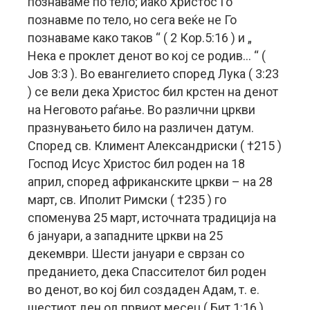
познаваме по тело; иако Христос Го
познавме по тело, но сега веќе не Го
познаваме како таков “ ( 2 Кор.5:16 ) и „
Нека е проклет денот во кој се родив… “ (
Јов 3:3 ). Во евангелието според Лука ( 3:23
) се вели дека Христос бил крстен на денот
на Неговото раѓање. Во различни цркви
празнувањето било на различен датум.
Според св. Климент Александриски ( †215 )
Господ Исус Христос бил роден на 18
април, според африканските цркви – на 28
март, св. Иполит Римски ( †235 ) го
споменува 25 март, источната традиција на
6 јануари, а западните цркви на 25
декември. Шести јануари е сврзан со
преданието, дека Спассителот бил роден
во денот, во кој бил создаден Адам, т. е.
шестиот ден од првиот месец ( Бит.1:16 ).