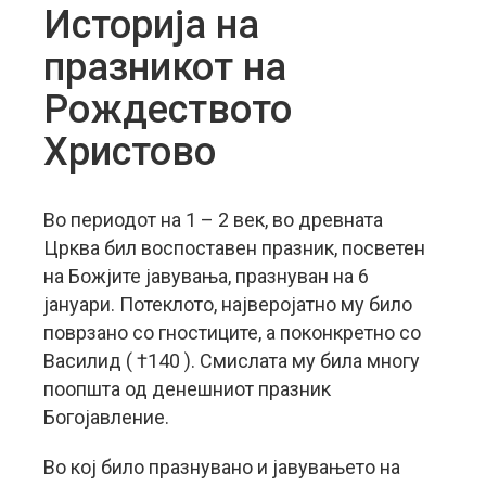
Историја на
празникот на
Рождеството
Христово
Во периодот на 1 – 2 век, во древната
Црква бил воспоставен празник, посветен
на Божјите јавувања, празнуван на 6
јануари. Потеклото, најверојатно му било
поврзано со гностиците, а поконкретно со
Василид ( †140 ). Смислата му била многу
поопшта од денешниот празник
Богојавление.
Во кој било празнувано и јавувањето на