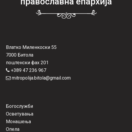
православна епархија
Влатко Миленкоски 55
7000 Битола
поштенски фах 201
+389 47 236 967
mitropolija.bitola@gmail.com
Богослужби
Осветувања
Монашења
Опела