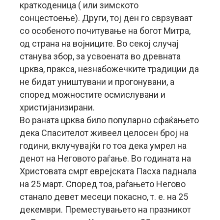
краткоденица ( или зимското
сонцестоење). Други, тој ден го сврзуваат
со особеното почитување на богот Митра,
од страна на војниците. Во секој случај
станува збор, за усвоената во древната
црква, пракса, незнабожечките традиции да
не бидат уништувани и прогонувани, а
според можностите осмислувани и
христијанизирани.
Во раната црква било популарно сфаќањето
дека Спасителот живеел целосен број на
години, вклучувајќи го тоа дека умрел на
денот на Неговото раѓање. Во годината на
Христовата смрт еврејската Пасха паднала
на 25 март. Според тоа, раѓањето Негово
станало девет месеци покасно, т. е. на 25
декември. Преместувањето на празникот