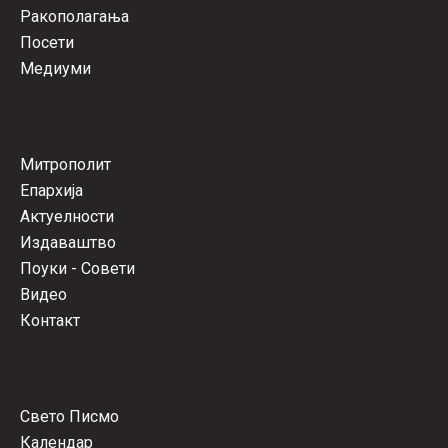
Ракополагања
Посети
Медиуми
Митрополит
Епархија
Актуелности
Издаваштво
Поуки - Совети
Видео
Контакт
Свето Писмо
Календар