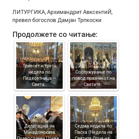
ЛИТУРГИКА, Архимандрит АвксентиЙ,
превел богослов Дамјан Трпкоски
Продолжете со читање:
Триесет и трета
недела по
Сослужување по
Педесетница –
повод празникот на
Света…
Светите…
Делегација на
Седма недела по
Македонската
Пасха (Недела на
Православна Црква…
Светите Отци на…