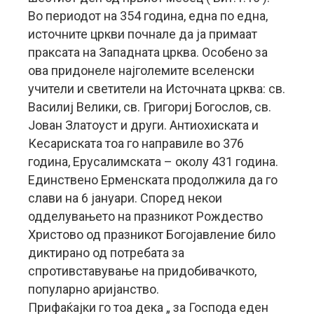
Во периодот на 354 година, една по една,
источните цркви почнале да ја примаат
праксата на Западната црква. Особено за
ова придонеле најголемите вселенски
учители и светители на Источната црква: св.
Василиј Велики, св. Григориј Богослов, св.
Јован Златоуст и други. Антиохиската и
Кесариската тоа го направиле во 376
година, Ерусалимската – околу 431 година.
Единствено Ерменската продолжила да го
слави на 6 јануари. Според некои
одделувањето на празникот Рождество
Христово од празникот Богојавление било
диктирано од потребата за
спротивставување на придобивачкото,
популарно аријанство.
Прифаќајки го тоа дека „ за Господа еден