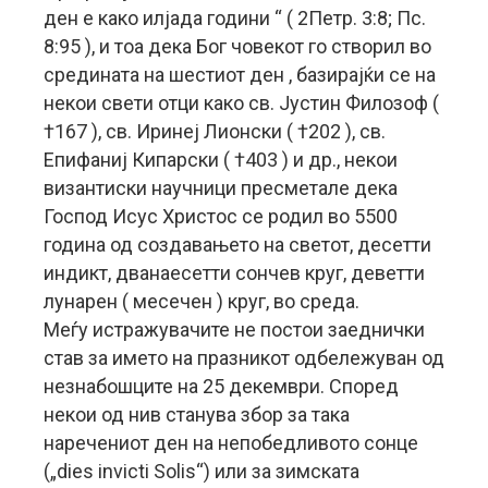
ден е како илјада години “ ( 2Петр. 3:8; Пс.
8:95 ), и тоа дека Бог човекот го створил во
средината на шестиот ден , базирајќи се на
некои свети отци како св. Јустин Филозоф (
†167 ), св. Иринеј Лионски ( †202 ), св.
Епифаниј Кипарски ( †403 ) и др., некои
византиски научници пресметале дека
Господ Исус Христос се родил во 5500
година од создавањето на светот, десетти
индикт, дванаесетти сончев круг, деветти
лунарен ( месечен ) круг, во среда.
Меѓу истражувачите не постои заеднички
став за името на празникот одбележуван од
незнабошците на 25 декември. Според
некои од нив станува збор за така
наречениот ден на непобедливото сонце
(„dies invicti Solis“) или за зимската