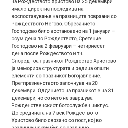
на Рождеството Христово на 25 декември
имало директна последица на
воспоставување на празниците поврзани со
Рождеството Негово. Обрезанието
Господово било востановено на 1 јануари –
осум дена по Рождеството, Сретение
Господово на 2 февруари – четириесет
дена после Рождеството и тн.
Според тоа празникот Рождество Христово
ја меморира структурата и редица општи
елементи со празникот Богојавление.
Претпразненството започнува на 20
декември. Одданието на празникот е на 31
декември, но со него не завршува
Рожденственскиот богослужбен циклус.
До средината на 7 век Рождеството
Христово било сврзано со пост, кој во
различни цркви бил со различно