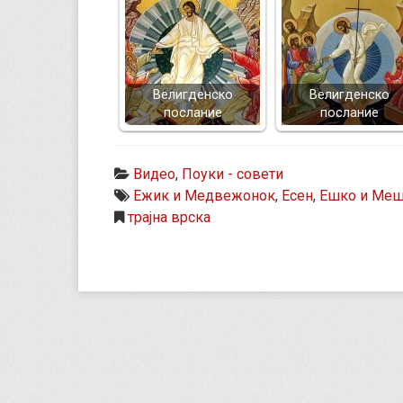
Велигденско
Велигденско
послание
послание
Видео
,
Поуки - совети
Ежик и Медвежонок
,
Есен
,
Ешко и Ме
трајна врска