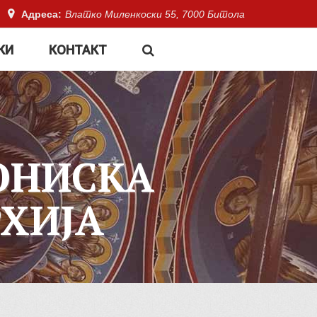
Адреса:
Влатко Миленкоски 55, 7000 Битола
КИ
КОНТАКТ
ОНИСКА
ХИЈА