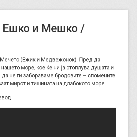
 Ешко и Мешко /
и Мечето (Ежик и Медвежонок).
Пред да
 нашето море, кое ќе ни ја стоплува душата и
а: да не ги забораваме бродовите – спомените
ваат мирот и тишината на длабокото море.
евод