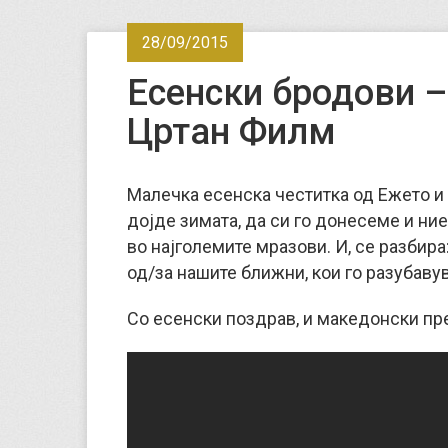
28/09/2015
Есенски бродови –
Цртан Филм
Малечка есенска честитка од Ежето 
дојде зимата, да си го донесеме и ние
во најголемите мразови. И, се разбир
од/за нашите ближни, кои го разубаву
Со есенски поздрав, и македонски пр