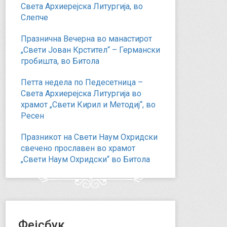
Света Архиерејска Литургија, во
Слепче
Празнична Вечерна во манастирот
„Свети Јован Крстител“ – Германски
гробишта, во Битола
Петта недела по Педесетница –
Света Архиерејска Литургија во
храмот „Свети Кирил и Методиј“, во
Ресен
Празникот на Свети Наум Охридски
свечено прославен во храмот
„Свети Наум Охридски“ во Битола
Фејсбук