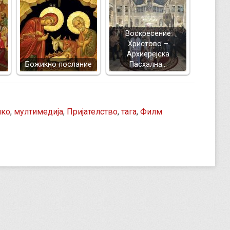
Воскресение
Христово –
Архиерејска
Божикно послание
Пасхална…
шко
,
мултимедија
,
Пријателство
,
тага
,
Филм