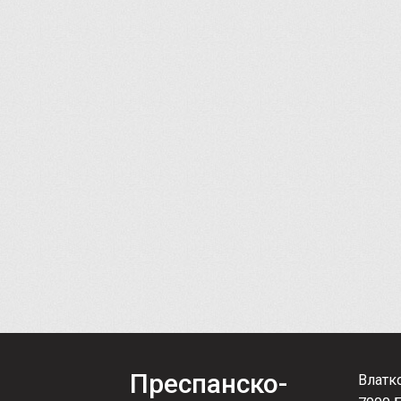
Преспанско-
Влатк