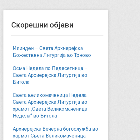
Скорешни објави
Илинден – Света Архиерејска
Божествена Литургија во Трново
Осма Недела по Педесетница –
Света Архиерејска Литургија во
Битола
Света великомаченица Недела –
Света Архиерејска Литургија во
храмот „Света Великомаченица
Недела“ во Битола
Архиерејска Вечерна богослужба во
хармот Света Великомаченица