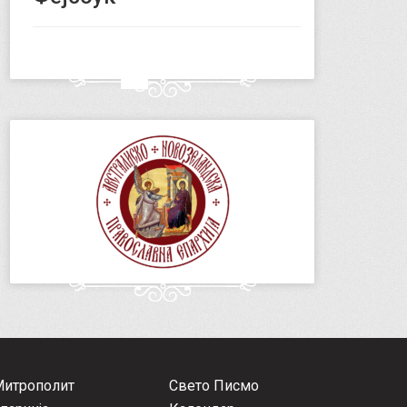
Митрополит
Свето Писмо