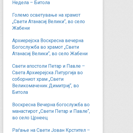
Недела – Битола
Големо осветување на храмот
„Свети Атанасиј Велики“, во село
Жабени
Архиерејска Воскресна вечерна
Богослужба во храмот „Свети
Атанасиј Велики“, во село Жабени
Свети апостоли Петар и Павле –
Света Архиерејска Литургија во
соборниот храм „Свети
Великомаченик Димитриј“, во
Битола
Воскресна Вечерна богослужба во
манастирот „Свети Петар и Павле“,
во село Црнеец
Раѓање на Свети Јован Крстител –