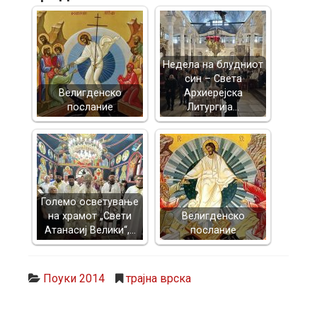
Недела на блудниот
син – Света
Велигденско
Архиерејска
послание
Литургија…
Големо осветување
на храмот „Свети
Велигденско
Атанасиј Велики“,…
послание
Поуки 2014
трајна врска