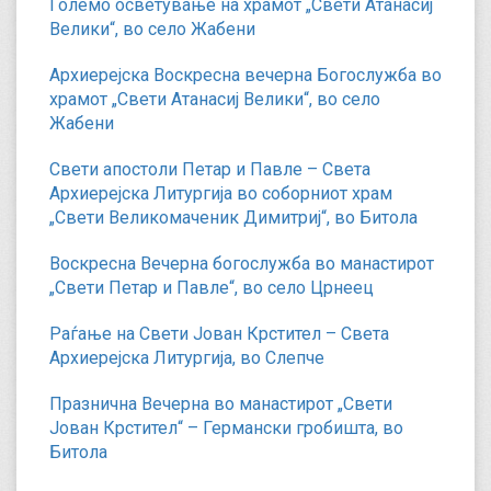
Големо осветување на храмот „Свети Атанасиј
Велики“, во село Жабени
Архиерејска Воскресна вечерна Богослужба во
храмот „Свети Атанасиј Велики“, во село
Жабени
Свети апостоли Петар и Павле – Света
Архиерејска Литургија во соборниот храм
„Свети Великомаченик Димитриј“, во Битола
Воскресна Вечерна богослужба во манастирот
„Свети Петар и Павле“, во село Црнеец
Раѓање на Свети Јован Крстител – Света
Архиерејска Литургија, во Слепче
Празнична Вечерна во манастирот „Свети
Јован Крстител“ – Германски гробишта, во
Битола