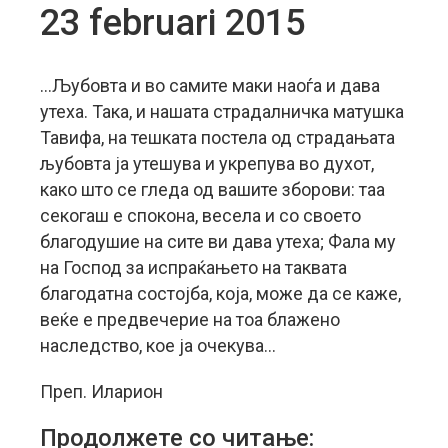
23 februari 2015
…Љубовта и во самите маки наоѓа и дава
утеха. Така, и нашата страдалничка матушка
Тавифа, на тешката постела од страдањата
љубовта ја утешува и укрепува во духот,
како што се гледа од вашите зборови: таа
секогаш е спокона, весела и со своето
благодушие на сите ви дава утеха; Фала му
на Господ за испраќањето на таквата
благодатна состојба, која, може да се каже,
веќе е предвечерие на тоа блажено
наследство, кое ја очекува…
Преп. Иларион
Продолжете со читање: