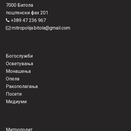
7000 Битола
поштенски фах 201
+389 47 236 967
mitropolija.bitola@gmail.com
Богослужби
Осветувања
Монашења
Опела
Ракополагања
Посети
Медиуми
Митрополит