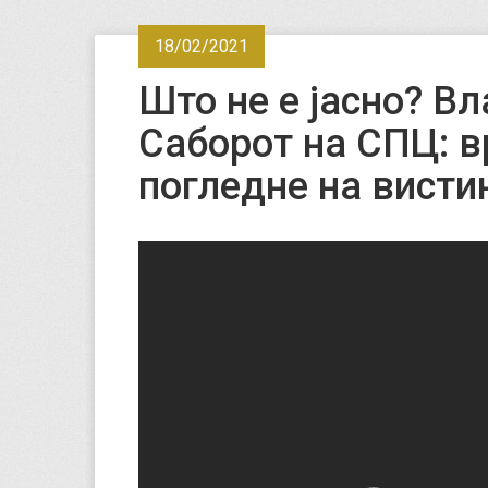
18/02/2021
Што не е јасно? В
Саборот на СПЦ: в
погледне на вистин