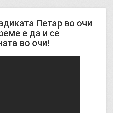
ладиката Петар во очи
реме е да и се
ата во очи!