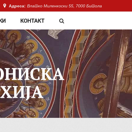
Адреса:
Влатко Миленкоски 55, 7000 Битола
КИ
КОНТАКТ
ОНИСКА
ХИЈА