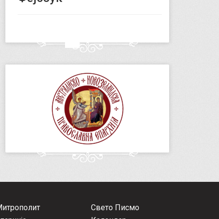
Митрополит
Свето Писмо