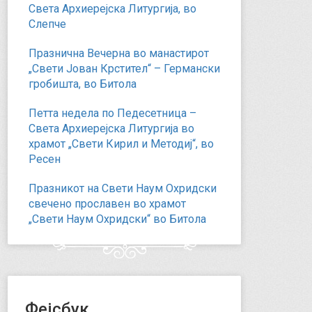
Света Архиерејска Литургија, во
Слепче
Празнична Вечерна во манастирот
„Свети Јован Крстител“ – Германски
гробишта, во Битола
Петта недела по Педесетница –
Света Архиерејска Литургија во
храмот „Свети Кирил и Методиј“, во
Ресен
Празникот на Свети Наум Охридски
свечено прославен во храмот
„Свети Наум Охридски“ во Битола
Фејсбук