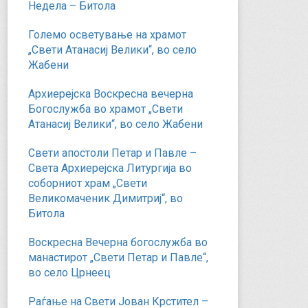
Недела – Битола
Големо осветување на храмот
„Свети Атанасиј Велики“, во село
Жабени
Архиерејска Воскресна вечерна
Богослужба во храмот „Свети
Атанасиј Велики“, во село Жабени
Свети апостоли Петар и Павле –
Света Архиерејска Литургија во
соборниот храм „Свети
Великомаченик Димитриј“, во
Битола
Воскресна Вечерна богослужба во
манастирот „Свети Петар и Павле“,
во село Црнеец
Раѓање на Свети Јован Крстител –