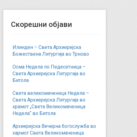
Скорешни објави
Илинден – Света Архиерејска
Божествена Литургија во Трново
Осма Недела по Педесетница –
Света Архиерејска Литургија во
Битола
Света великомаченица Недела –
Света Архиерејска Литургија во
храмот „Света Великомаченица
Недела“ во Битола
Архиерејска Вечерна богослужба во
хармот Света Великомаченица