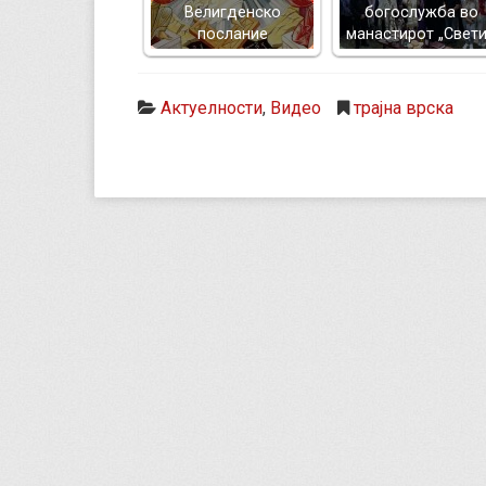
Велигденско
богослужба во
послание
манастирот „Свет
Актуелности
,
Видео
трајна врска