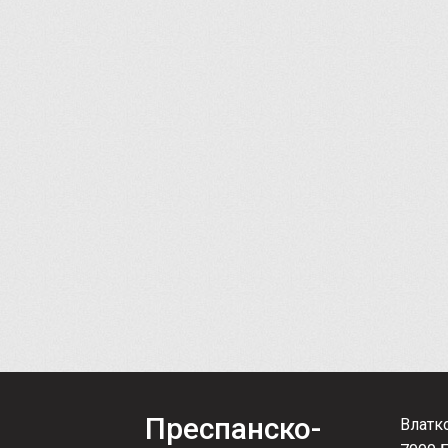
Преспанско-
Влатк