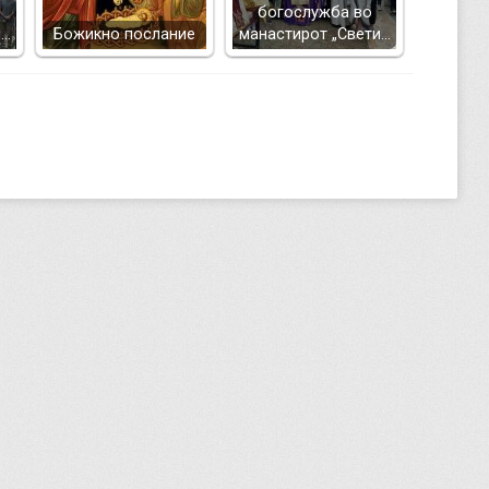
богослужба во
и…
Божикно послание
манастирот „Свети…