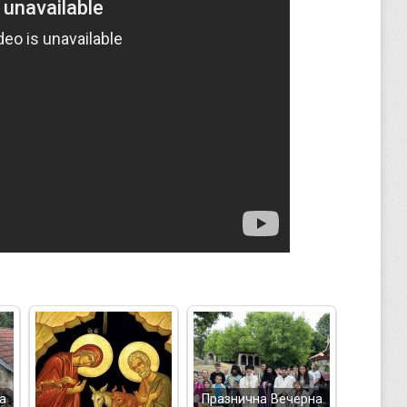
а
Празнична Вечерна