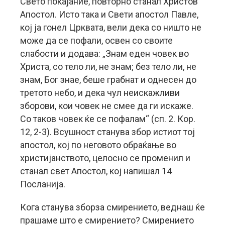
Свето покајание, повторно станал Христов
Апостол. Исто така и Свети апостол Павле,
кој ја гонел Црквата, вели дека со ништо не
може да се пофали, освен со своите
слабости и додава: „Знам еден човек во
Христа, со тело ли, не знам; без тело ли, не
знам, Бог знае, беше грабнат и однесен до
третото небо, и дека чул неискажливи
зборови, кои човек не смее да ги искаже.
Со таков човек ќе се пофалам“ (сп. 2. Кор.
12, 2-3). Всушност станува збор истиот тој
апостол, кој по неговото обраќање во
христијанството, целосно се променил и
станал свет Апостол, кој напишал 14
Посланија.
Кога станува зборза смирението, веднаш ќе
прашаме што е смирението? Смирението