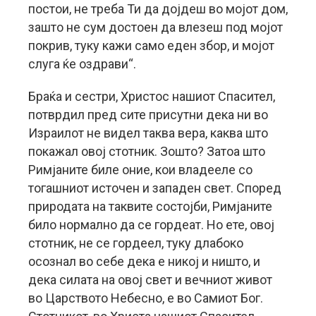
постои, не треба Ти да дојдеш во мојот дом,
зашто не сум достоен да влезеш под мојот
покрив, туку кажи само еден збор, и мојот
слуга ќе оздрави“.
Браќа и сестри, Христос нашиот Спасител,
потврдил пред сите присутни дека ни во
Израилот не видел таква вера, каква што
покажал овој стотник. Зошто? Затоа што
Римјаните биле оние, кои владееле со
тогашниот источен и западен свет. Според
природата на таквите состојби, Римјаните
било нормално да се гордеат. Но ете, овој
стотник, не се гордеел, туку длабоко
осознал во себе дека е никој и ништо, и
дека силата на овој свет и вечниот живот
во Царството Небесно, е во Самиот Бог.