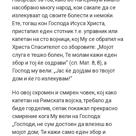
насобрано многу народ, кои сакале да се
излекуваат од своите болести и немоќи.
Ете, тогаш кон Господа Исуса Христа,
пристапил еден стотник т.е. управник или
капетан на сто војници, кој Му се обратил на
Христа Спасителот со зборовите: „Мојот
слуга е тешко болен, Те молам кажи еден
збор и тој ќе оздрави“ (сп. Мат. 8, 8), а
Господ му вели: „Јас ќе дојдам во твојот
дом и ќе го излекувам!“
Но овој скромен и смирен човек, кој како
капетан на Римската војска, требало да
биде горделив, сепак покажал прекрасно
смирение кога Му вели на Господа:
„Господи, не сум достоен да влезеш во
мојот дом; Ти кажи само еден збор и