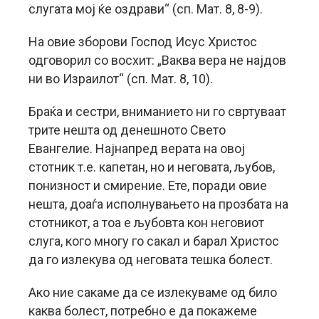
слугата мој ќе оздрави“ (сп. Мат. 8, 8-9).
На овие зборови Господ Исус Христос
одговорил со восхит: „Ваква вера не најдов
ни во Израилот“ (сп. Мат. 8, 10).
Браќа и сестри, вниманието ни го свртуваат
трите нешта од денешното Свето
Евангелие. Најнапред верата на овој
стотник т.е. капетан, но и неговата, љубов,
понизност и смирение. Ете, поради овие
нешта, доаѓа исполнувањето на прозбата на
стотникот, а тоа е љубовта кон неговиот
слуга, кого многу го сакал и барал Христос
да го излекува од неговата тешка болест.
Ако ние сакаме да се излекуваме од било
каква болест, потребно е да покажеме