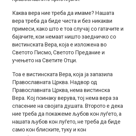
Каква вера ние треба да имаме? Нашата
вера треба да биде чиста и без никакви
примеси, како што е тоа случај со гатачите и
бајачите, кои немаат ништо заедничко со
вистинската Вера, која е изложена во
Светото Писмо, Светото Предание и
учењето на Светите Отци.
Тоа е вистинската Вера, која ја запазила
Православната Црква. Надвор од
Православната Црква, нема вистинска
Вера. Кој поинаку верува, тој нема вера за
спасение на својата душата. Второто е дека
ние треба да покажеме љубов кон луѓето, а
нашата љубов кон луѓето, не треба да биде
само кон блиските, туку и кон