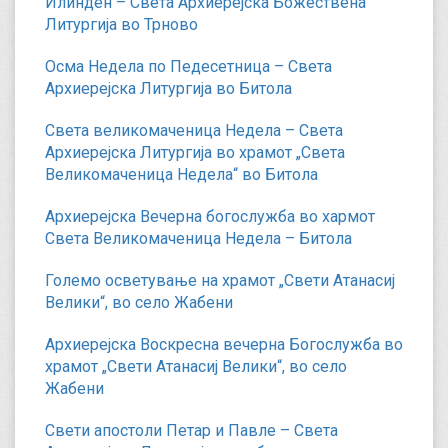
Илинден – Света Архиерејска Божествена
Литургија во Трново
Осма Недела по Педесетница – Света
Архиерејска Литургија во Битола
Света великомаченица Недела – Света
Архиерејска Литургија во храмот „Света
Великомаченица Недела“ во Битола
Архиерејска Вечерна богослужба во хармот
Света Великомаченица Недела – Битола
Големо осветување на храмот „Свети Атанасиј
Велики“, во село Жабени
Архиерејска Воскресна вечерна Богослужба во
храмот „Свети Атанасиј Велики“, во село
Жабени
Свети апостоли Петар и Павле – Света