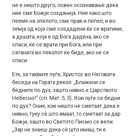
не е ништо друго, освен осознавање дека
ние сме Божји созданија. Ние како што
пееме на опелото, сме прав и пепел, и во
земја од која сме создадени ќе се вратиме,
а душата, која е од Бога дадена, ако се
спаси, ќе се врати при Бога, или при
сатаната во пеколот ќе биде, ако не се
спаси.
Ете, за таквите луѓе, Христос во Неговата
беседа на Гората рекол: „Блажени се
бедните по дух, зашто нивно е Царството
Небесно!“ (сп. Мат. 5, 3). Кои луѓе се бедни
по дух? Оние, кои ништо не сметаат дека е
нивно, туку сè што имаат, го сметаат за дар
Божји, зашто во Светото Писмо се вели:
„Зар не знаеш дека сè што имаш, ти е