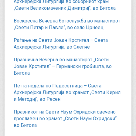
Архиерејска Литургија во соборниот храм
„Свети Великомаченик Димитриј“, во Битола
Воскресна Вечерна богослужба во манастирот
„Свети Петар и Павле“, во село Црнеец
Раѓање на Свети Јован Крстител – Света
Архиерејска Литургија, во Слепче
Празнична Вечерна во манастирот „Свети
Јован Крстител“ – Германски гробишта, во
Битола
Петта недела по Педесетница – Света
Архиерејска Литургија во храмот „Свети Кирил
и Методиј“, во Ресен
Празникот на Свети Наум Охридски свечено
прославен во храмот „Свети Наум Охридски“
во Битола