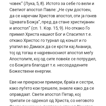
човек“ (Лука, 5, 8). Истото за себе го вели и
Светиот апостол Павле: „Не сум достоен,
да се наречам Христов апостол, оти ја гонев
Црквата Божја“, пред да стане христијанин
и апостол“ (сп. 1. Кор. 15, 9). Но откако Го
примил Христа нашиот Бог и Спасител т.е.
откако Христос го турнал од коњот и го
упатил во Дамаск да се крсти кај Ананија,
тој од тогаш е најревносниот апостол меѓу
Апостолите, кој од сите повеќе се потрудил,
со Божјата благодат т.е. несоздадените
Божествени енергии.
Еве ни прекрасни примери, браќа и сестри,
како луѓето кои грешеле, знаеле како да се
оправдаат. Свети апостол Петар, кој
трипати се одрекол од Христа, со неговото