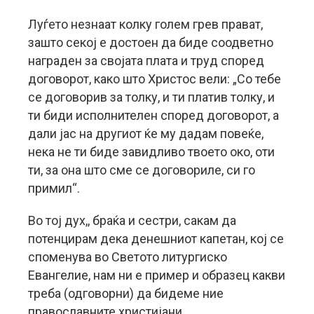
Луѓето незнаат колку голем грев прават,
зашто секој е достоен да биде соодветно
награден за својата плата и труд според
договорот, како што Христос вели: „Со тебе
се договорив за толку, и ти платив толку, и
ти биди исполнителен според договорот, а
дали јас на другиот ќе му дадам повеќе,
нека не ти биде завидливо твоето око, оти
ти, за она што сме се договориле, си го
примил“.
Во тој дух,, браќа и сестри, сакам да
потенцирам дека денешниот капетан, кој се
споменува во Светото литургиско
Евангелие, нам ни е пример и образец какви
треба (одговорни) да бидеме ние
православните христијани.