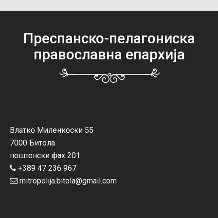
Преспанско-пелагониска
православна епархија
Влатко Миленкоски 55
7000 Битола
поштенски фах 201
+389 47 236 967
mitropolija.bitola@gmail.com