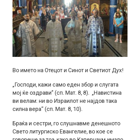
Во името на Отецот и Синот и Светиот Дух!
„Господи, кажи само еден збор и слугата
мој ќе оздрави” (сп. Мат. 8, 8). „Навистина
ви велам: ни во Израилот не најдов така
силна вера“ (сп. Мат. 8, 10).
Браќа и сестри, го слушнавме денешното
Свето литургиско Евангелие, во кое се
говореше за тоа, како во Капернаум имало