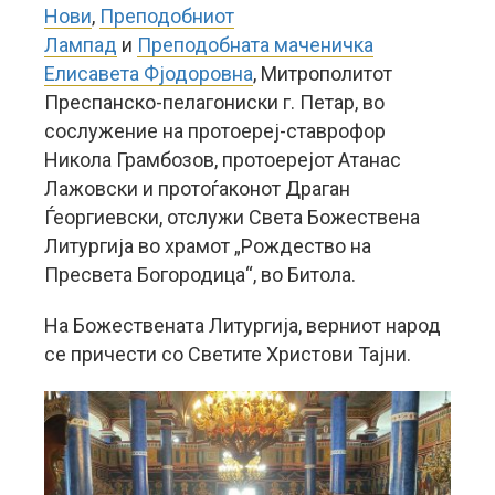
Нови
,
Преподобниот
Лампад
и
Преподобната маченичка
Елисавета Фјодоровна
, Митрополитот
Преспанско-пелагониски г. Петар, во
сослужение на протоереј-ставрофор
Никола Грамбозов, протоерејот Атанас
Лажовски и протоѓаконот Драган
Ѓеоргиевски, отслужи Света Божествена
Литургија во храмот „Рождество на
Пресвета Богородица“, во Битола.
На Божествената Литургија, верниот народ
се причести со Светите Христови Тајни.