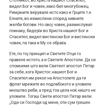
Стотникот, во Христа нашиот Спасител,
видел Бог и човек, иако бил многубожец.
Римјаните верувале исто како и Грците т.е.
Елните, во измислени според нивните
желби богови. Но овој човек, размислувал
поинаку, бидејќи во Христа нашиот Бог и
Спасител, видел вистински Бог и вистински
човек, па така и Му се обраќа.
Ете, по тој принцип и Светите Отци го
правеле истото, а и Светите Апостоли. Да си
спомнеме што вели Светиот апостол Петар
за себе, кога Христос нашиот Бог и
Спасител им рекол на Апостолите да ги
фрлат мрежите во подлабокото и уловиле
мноштво риби, а пред тоа цела ноќ ништо не
уловиле. Тогаш Свети апостол Петар вели:
„Оди си Господи од мене, оти сум грешен