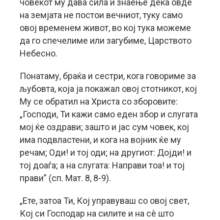
човекот му дава сила и знаење дека овде
на земјата не постои вечниот, туку само
овој временем живот, во кој тука можеме
да го спечелиме или загубиме, Царството
Небесно.
Понатаму, браќа и сестри, кога говориме за
љубовта, која ја покажал овој стотникот, кој
Му се обратил на Христа со зборовите:
„Господи, Ти кажи само еден збор и слугата
мој ќе оздрави; зашто и јас сум човек, кој
има подвластени, и кога на војник ќе му
речам; Оди! и тој оди; на другиот: Дојди! и
тој доаѓа; а на слугата: Направи тоа! и тој
прави” (сп. Мат. 8, 8-9).
„Ете, затоа Ти, Кој управуваш со овој свет,
Кој си Господар на силите и на сè што