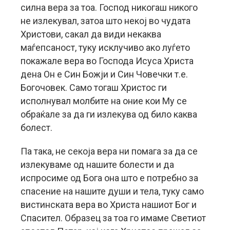
силна вера за тоа. Господ никогаш никого
не излекувал, затоа што некој во чудата
Христови, сакал да види некаква
маѓепсаност, туку исклучиво ако луѓето
покажале вера во Господа Исуса Христа
дена Он е Син Божји и Син Човечки т.е.
Богочовек. Само тогаш Христос ги
исполнувал молбите на оние кои Му се
обраќале за да ги излекува од било каква
болест.
Па така, не секоја вера ни помага за да се
излекуваме од нашите болести и да
испросиме од Бога она што е потребно за
спасение на нашите души и тела, туку само
вистинската вера во Христа нашиот Бог и
Спасител. Образец за тоа го имаме Светиот