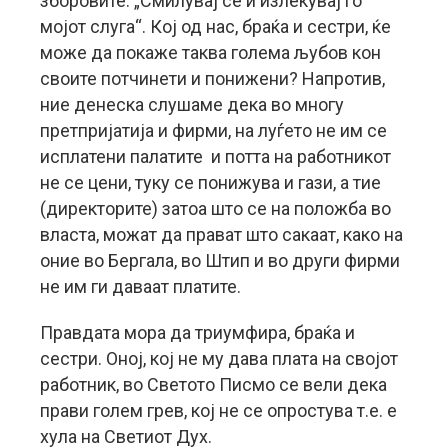
зборовите: „Смилувај се и излекувај го
мојот слуга“. Кој од нас, браќа и сестри, ќе
може да покаже таква голема љубов кон
своите потчинети и понижени? Напротив,
ние денеска слушаме дека во многу
претпријатија и фирми, на луѓето не им се
исплатени палатите и потта на работникот
не се цени, туку се понижува и гази, а тие
(директорите) затоа што се на положба во
власта, можат да прават што сакаат, како на
оние во Бергала, во Штип и во други фирми
не им ги даваат платите.
Правдата мора да триумфира, браќа и
сестри. Оној, кој не му дава плата на својот
работник, во Светото Писмо се вели дека
прави голем грев, кој не се опростува т.е. е
хула на Светиот Дух.