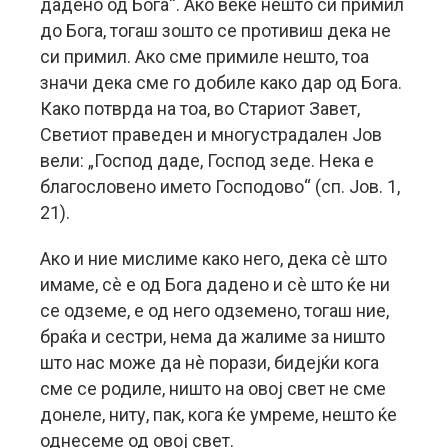
дадено од Бога“. Ако веќе нешто си примил
до Бога, тогаш зошто се противиш дека не
си примил. Ако сме примиле нешто, тоа
значи дека сме го добиле како дар од Бога.
Како потврда на тоа, во Стариот Завет,
Светиот праведен и многустрадален Јов
вели: „Господ даде, Господ зеде. Нека е
благословено името Господово“ (сп. Јов. 1,
21).
Ако и ние мислиме како него, дека сè што
имаме, сè е од Бога дадено и сè што ќе ни
се одземе, е од него одземено, тогаш ние,
браќа и сестри, нема да жалиме за ништо
што нас може да нè порази, бидејќи кога
сме се родиле, ништо на овој свет не сме
донеле, ниту, пак, кога ќе умреме, нешто ќе
однесеме од овој свет.