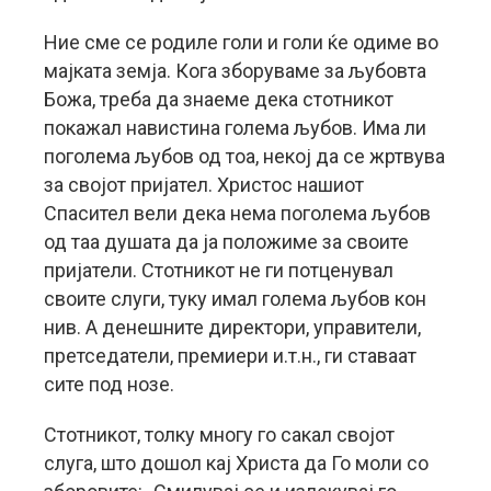
Ние сме се родиле голи и голи ќе одиме во
мајката земја. Кога зборуваме за љубовта
Божа, треба да знаеме дека стотникот
покажал навистина голема љубов. Има ли
поголема љубов од тоа, некој да се жртвува
за својот пријател. Христос нашиот
Спасител вели дека нема поголема љубов
од таа душата да ја положиме за своите
пријатели. Стотникот не ги потценувал
своите слуги, туку имал голема љубов кон
нив. А денешните директори, управители,
претседатели, премиери и.т.н., ги ставаат
сите под нозе.
Стотникот, толку многу го сакал својот
слуга, што дошол кај Христа да Го моли со