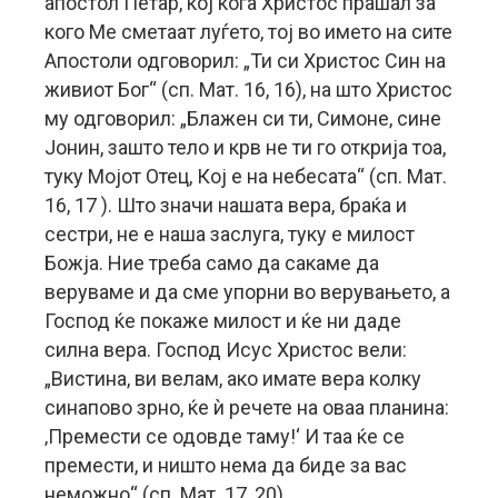
апостол Петар, кој кога Христос прашал за
кого Ме сметаат луѓето, тој во името на сите
Апостоли одговорил: „Ти си Христос Син на
живиот Бог“ (сп. Мат. 16, 16), на што Христос
му одговорил: „Блажен си ти, Симоне, сине
Јонин, зашто тело и крв не ти го открија тоа,
туку Мојот Отец, Кој е на небесата“ (сп. Мат.
16, 17 ). Што значи нашата вера, браќа и
сестри, не е наша заслуга, туку е милост
Божја. Ние треба само да сакаме да
веруваме и да сме упорни во верувањето, а
Господ ќе покаже милост и ќе ни даде
силна вера. Господ Исус Христос вели:
„Вистина, ви велам, ако имате вера колку
синапово зрно, ќе ѝ речете на оваа планина:
‚Премести се одовде таму!‘ И таа ќе се
премести, и ништо нема да биде за вас
неможно“ (сп. Мат. 17, 20).