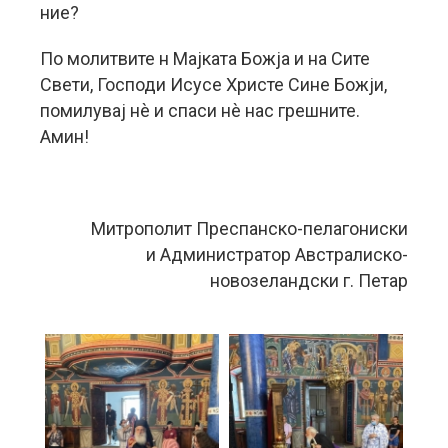
ние?
По молитвите н Мајката Божја и на Сите
Свети, Господи Исусе Христе Сине Божји,
помилувај нè и спаси нè нас грешните.
Амин!
Митрополит Преспанско-пелагониски
и Администратор Австралиско-
новозеландски г. Петар