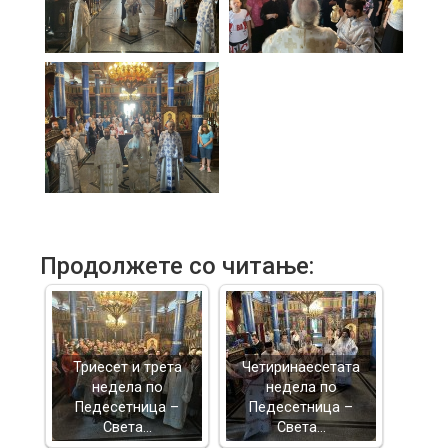
Продолжете со читање:
Триесет и трета
Четиринаесетата
недела по
недела по
Педесетница –
Педесетница –
Света…
Света…