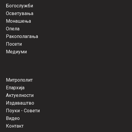
Богослужби
Осветувања
Монашења
Опела
Ракополагања
Посети
Медиуми
Митрополит
Епархија
Актуелности
Издаваштво
Поуки - Совети
Видео
Контакт