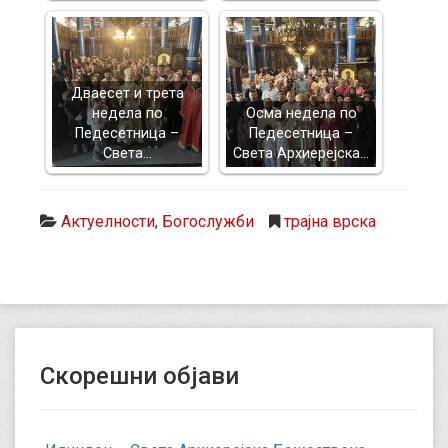
Дваесет и трета
недела по
Осма недела по
Педесетница –
Педесетница –
Света…
Света Архиерејска…
Актуелности
,
Богослужби
трајна врска
Скорешни објави