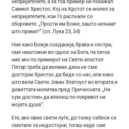
непријателите, а за тоа пример ни покажал
Самиот Христос, Кој на Крстот се молел за
непријателите, кои Го распнале со
зборовите: „Прости им Боже, зашто незнаат
што прават!“ (сп. Лука 23, 34)
Ние како Божји созданија, браќа и сестри,
сме ништожни во однос на Бога, па затоа
ние ако по примерот на Свети апостол
Петар треба да велиме дека не сме
достојни Христос да биде со нас, или како
што вели Свети Јован Златоуст во втората и
деветтата молитва пред Причесната: „Не
сум достоен да влезеш по покривот на
мојата душа“.
Ете, ако овие свети луѓе, до толку себеси се
сметале за недостојни, тогаш каде сме