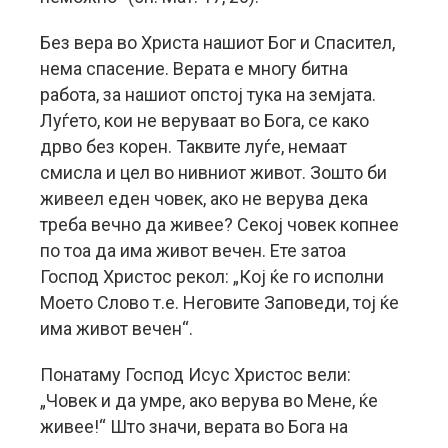
Без вера во Христа нашиот Бог и Спасител,
нема спасение. Верата е многу битна
работа, за нашиот опстој тука на земјата.
Луѓето, кои не веруваат во Бога, се како
дрво без корен. Таквите луѓе, немаат
смисла и цел во нивниот живот. Зошто би
живеел еден човек, ако не верува дека
треба вечно да живее? Секој човек копнее
по тоа да има живот вечен. Ете затоа
Господ Христос рекол: „Кој ќе го исполни
Моето Слово т.е. Неговите Заповеди, тој ќе
има живот вечен“.
Понатаму Господ Исус Христос вели:
„Човек и да умре, ако верува во Мене, ќе
живее!“ Што значи, верата во Бога на