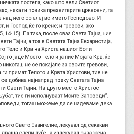
ничката постела, како што вели Светиот
вас, нека ги повика презвитерите црквовни, та
 над него со елеј во името Господово. И
, и Господ ќе го крене; и гревови, ако
5, 14-15). Па така, после оваа Света Тајна, ние
ети Тајни, а тоа е Светата Тајна Евхаристија,
то Тело и Крв на Христа нашиот Бог и
ј го јаде Моето Тело и ја пие Мојата Крв, ќе
 никогаш не се покајале за своите гревови,
 ги примат Телото и Крвта Христови, тие не
 се добива најнапред преку Светата Тајна
уги Свети Тајни. На друго место Христос
убат, тие ги исполнуваат Моите Заповеди“.
аповеди, тогаш можеме да се надеваме дека
ното Свето Евангелие, лекувал од секакви
 двајца слепи луѓе, ја излекувал онаа жена,