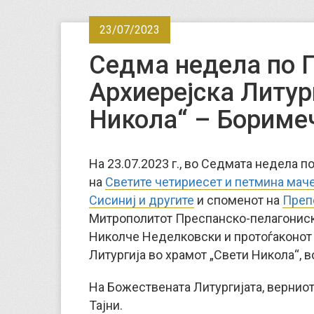
23/07/2023
Седма недела по 
Архиерејска Литур
Никола“ – Бориме
На 23.07.2023 г., во Седмата недела 
на
Светите четириесет и петмина маче
Сисиниј и другите
и споменот на
Преп
Митрополитот Преспанско-пелагониски
Николче Неделковски и протоѓаконот
Литургија во храмот „Свети Никола“, 
На Божествената Литургијата, вернио
Тајни.