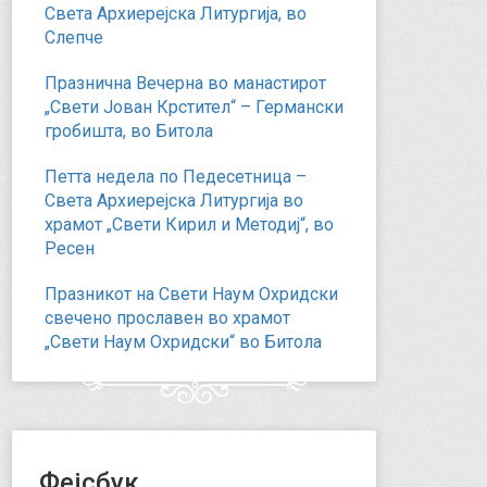
Света Архиерејска Литургија, во
Слепче
Празнична Вечерна во манастирот
„Свети Јован Крстител“ – Германски
гробишта, во Битола
Петта недела по Педесетница –
Света Архиерејска Литургија во
храмот „Свети Кирил и Методиј“, во
Ресен
Празникот на Свети Наум Охридски
свечено прославен во храмот
„Свети Наум Охридски“ во Битола
Фејсбук