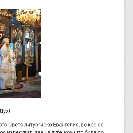
Дух!
то Свето литургиско Евангелие, во кое се
с излекувал двајца луѓе, кои што биле со