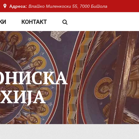
Адреса:
Влатко Миленкоски 55, 7000 Битола
КИ
КОНТАКТ
ОНИСКА
ХИЈА