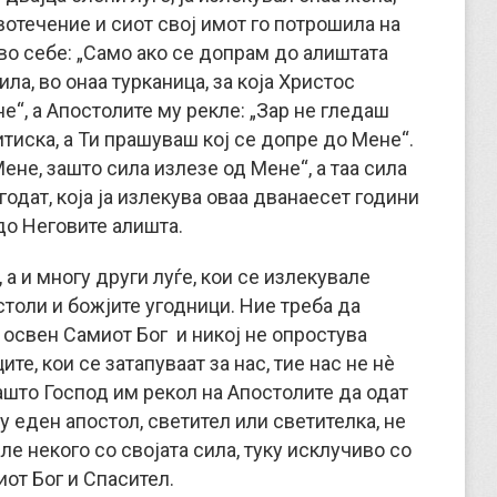
вотечение и сиот свој имот го потрошила на
а во себе: „Само ако се допрам до алиштата
ила, во онаа турканица, за која Христос
е“, а Апостолите му рекле: „Зар не гледаш
тиска, а Ти прашуваш кој се допре до Мене“.
ене, зашто сила излезе од Мене“, а таа сила
годат, која ја излекува оваа дванаесет години
до Неговите алишта.
 а и многу други луѓе, кои се излекувале
толи и божјите угодници. Ние треба да
, освен Самиот Бог и никој не опростува
те, кои се затапуваат за нас, тие нас не нè
зашто Господ им рекол на Апостолите да одат
у еден апостол, светител или светителка, не
е некого со својата сила, туку исклучиво со
иот Бог и Спасител.