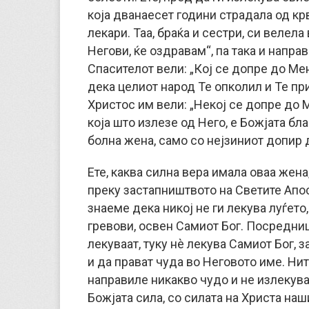
која дванаесет години страдала од кр
лекари. Таа, браќа и сестри, си велел
Негови, ќе оздравам“, па така и направ
Спасителот вели: „Кој се допре до Мен
дека целиот народ Те опколил и Те при
Христос им вели: „Некој се допре до М
која што излезе од Него, е Божјата бла
болна жена, само со нејзиниот допир 
Ете, каква силна вера имала оваа жена,
преку застапништвото на Светите Апос
знаеме дека никој не ги лекува луѓето
гревови, освен Самиот Бог. Посредници
лекуваат, туку нè лекува Самиот Бог, 
и да прават чуда во Неговото име. Нит
направиле никакво чудо и не излекувал
Божјата сила, со силата на Христа наш