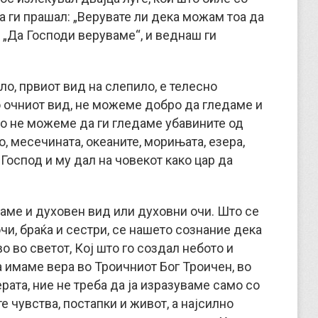
а ги прашал: „Верувате ли дека можам тоа да
ле: „Да Господи веруваме“, и веднаш ги
ло, првиот вид на слепило, е телесно
о очниот вид, не можеме добро да гледаме и
то не можеме да ги гледаме убавините од
то, месечината, океаните, морињата, езера,
 Господ и му дал на човекот како цар да
маме и духовен вид или духовни очи. Што се
и, браќа и сестри, се нашето сознание дека
 во светот, Кој што го создал небото и
да имаме вера во Троичниот Бог Троичен, во
верата, ние не треба да ја изразуваме само со
е чувства, постапки и живот, а најсилно