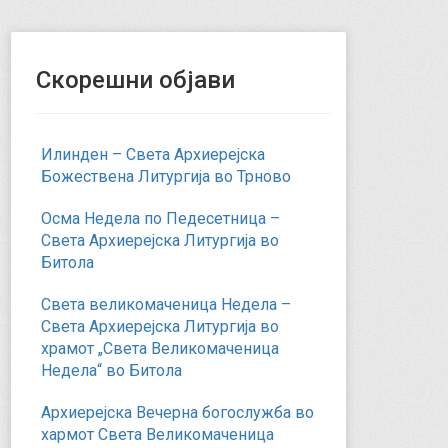
Скорешни објави
Илинден – Света Архиерејска
Божествена Литургија во Трново
Осма Недела по Педесетница –
Света Архиерејска Литургија во
Битола
Света великомаченица Недела –
Света Архиерејска Литургија во
храмот „Света Великомаченица
Недела“ во Битола
Архиерејска Вечерна богослужба во
хармот Света Великомаченица