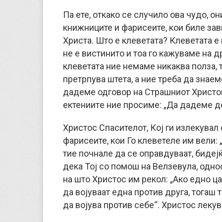
Па ете, откако се случило ова чудо, он
книжниците и фарисеите, кои биле зав
Христа. Што е клеветата? Клеветата е
не е вистинито и тоа го кажуваме на д
клеветата ние немаме никаква полза, т
претрпува штета, а ние треба да знаем
дадеме одговор на Страшниот Христов
ектениитe ние просиме: „Да дадеме д
Христос Спасителот, Кој ги излекувал 
фарисеите, кои Го клеветеле им вели:
тие почнале да се оправдуваат, бидејќ
дека Тој со помош на Велзевула, однос
на што Христос им рекол: „Ако едно ца
да војуваат една против друга, тогаш 
да војува против себе“. Христос лекув