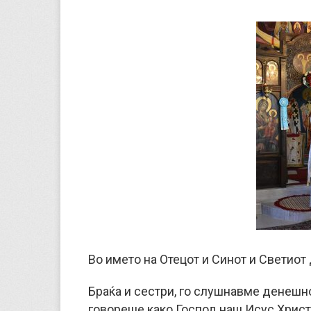
Во името на Отецот и Синот и Светиот 
Браќа и сестри, го слушнавме денешно
говореше како Господ наш Исус Христо