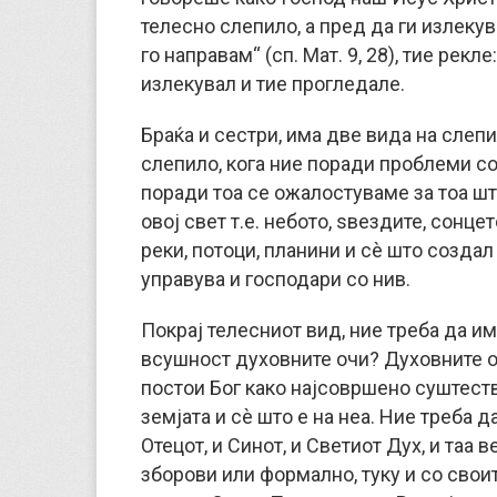
телесно слепило, а пред да ги излекув
го направам“ (сп. Мат. 9, 28), тие рек
излекувал и тие прогледале.
Браќа и сестри, има две вида на слепи
слепило, кога ние поради проблеми с
поради тоа се ожалостуваме за тоа ш
овој свет т.е. небото, ѕвездите, сонце
реки, потоци, планини и сè што создал
управува и господари со нив.
Покрај телесниот вид, ние треба да и
всушност духовните очи? Духовните оч
постои Бог како најсовршено суштество
земјата и сè што е на неа. Ние треба 
Отецот, и Синот, и Светиот Дух, и таа 
зборови или формално, туку и со своит