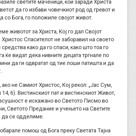
разиле светите маченици, кои заради Христа
ветот да го избави човечкиот род од гревот и
а со Бога, го положиле својот живот.
еме животот за Христа, Кој го дал Својот
. Христос Спасителот не заборавил на своето
 средства како да го спаси, како што тоа го
га ќе видат дека нивните децата тргнале по
чини да ги одвратат од тие лоши патишта и да
.
, ако не Самиот Христос, Кој рекол: „Јас Сум,
 14, 6). Вистинскиот пат и вистинскиот Живот,
 всушност е искажано во Светото Писмо во
ни, Светото Предание и учењето на Светите
ба да се одделиме.
обарале помош од Бога преку Светата Тајна