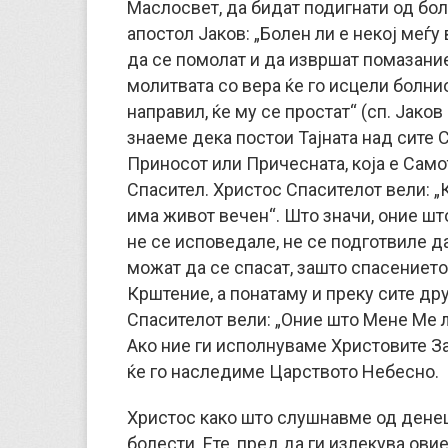
Маслосвет, да бидат подигнати од бол
апостол Јаков: „Болен ли е некој меѓу 
да се помолат и да извршат помазание
молитвата со вера ќе го исцели болниот
направил, ќе му се простат“ (сп. Јаков 
знаеме дека постои Тајната над сите Св
Приносот или Причесната, која е Само
Спасител. Христос Спасителот вели: „Ко
има живот вечен“. Што значи, оние што
не се исповедале, не се подготвиле да
можат да се спасат, зашто спасението
Крштение, а понатаму и преку сите др
Спасителот вели: „Оние што Мене Ме љ
Ако ние ги исполнуваме Христовите З
ќе го наследиме Царството Небесно.
Христос како што слушнавме од денеш
болести. Ете, пред да ги излекува овие