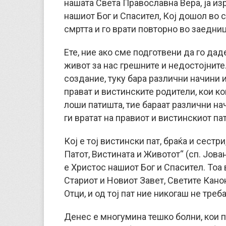
нашата Света Православна Вера, ја из
нашиот Бог и Спасител, Кој дошол во с
смртта и го врати повторно во заедниц
Ете, ние ако сме подготвени да го дад
живот за нас грешните и недостојните
создание, туку бара различни начини и
прават и вистинските родители, кои ко
лоши патишта, тие бараат различни на
ги вратат на правиот и вистинскиот пат
Кој е тој вистински пат, браќа и сестри
Патот, Вистината и Животот“ (сп. Јован
е Христос нашиот Бог и Спасител. Тоа
Стариот и Новиот Завет, Светите Кано
Отци, и од тој пат ние никогаш не тре
Денес е многумина тешко болни, кои п