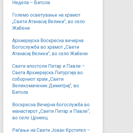
Недела – Битола
Големо осветување на храмот
„Свети Атанасиј Велики“, во село
Жабени
Архиерејска Воскресна вечерна
Богослужба во храмот „Свети
Атанасиј Велики“, во село Жабени
Свети апостоли Петар и Павле –
Света Архиерејска Литургија во
соборниот храм „Свети
Великомаченик Димитриј“, во
Битола
Воскресна Вечерна богослужба во
манастирот „Свети Петар и Павле“,
во село Црнеец
Раѓање на Свети Јован Крстител –