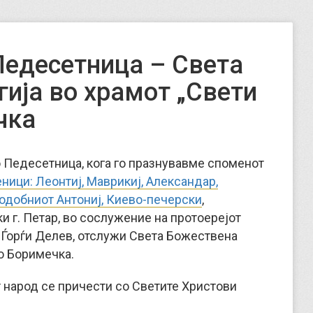
Педесетница – Света
гија во храмот „Свети
чка
по Педесетница, кога го празнувавме споменот
ници: Леонтиј, Маврикиј, Александар,
одобниот Антониј, Киево-печерски
,
 г. Петар, во сослужение на протоерејот
 Ѓорѓи Делев, отслужи Света Божествена
во Боримечка.
т народ се причести со Светите Христови