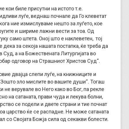
ие кои биле присутни на истото т.е.
идливи луѓе, веднаш почнале да Го клеветат
 кога ние измислуваме нешто за луѓето, кое
ругите и шириме лажни вести за тоа. Од
уку само штета. Оној што е наклеветен, тој
е дека за секоја нашата постапка, ќе треба да
 Суд, а на Божествената Литургијата во
обар одговор на Страшниот Христов Суд“.
овие двајца слепи луѓе, на книжниците и
 „Зошто зло мислите во вашите души“. Тогаш
и не верувале во Него како во Бог, па рекле
но на сатаната, прави чуда и лекува болни,
рство се подели и двете страни и тие почнат
тоа царство ќе се распадне. Не може сатаната
ал со Својата Божја сила од секакви болести.