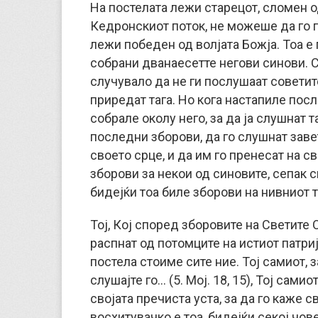
На постелата лежи старецот, сломен од
Кедронскиот поток, не можеше да го п
лежи победен од волјата Божја. Тоа е 
собрани дванаесетте негови синови. С
случувало да не ги послушаат советите
приредат тага. Но кога настапиле пос
собрале околу него, за да ја слушнат т
последни зборови, да го слушнат завет
своето срце, и да им го пренесат на с
зборови за некои од синовите, сепак с
бидејќи тоа биле зборови на нивниот т
Тој, Кој според зборовите на Светите 
распнат од потомците на истиот патриј
постела стоиме сите ние. Тој самиот, з
слушајте го… (5. Мој. 18, 15), Тој сами
својата пречиста уста, за да го каже 
восхитувачко е тоа, бидејќи секој чов