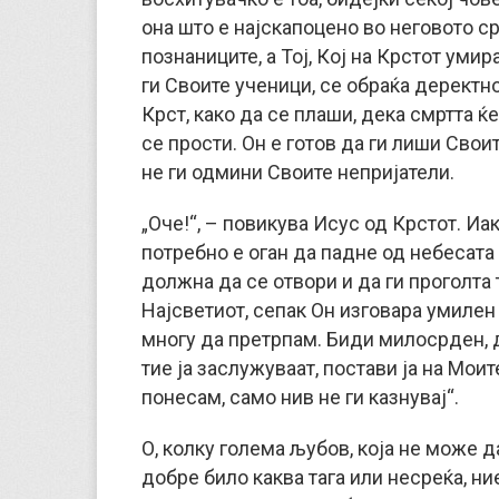
она што е најскапоцено во неговото ср
познаниците, а Тој, Кој на Крстот умир
ги Своите ученици, се обраќа деректно
Крст, како да се плаши, дека смртта ќ
се прости. Он е готов да ги лиши Свои
не ги одмини Своите непријатели.
„Оче!“, – повикува Исус од Крстот. И
потребно е оган да падне од небесата 
должна да се отвори и да ги проголта 
Најсветиот, сепак Он изговара умилен 
многу да претрпам. Биди милосрден, д
тие ја заслужуваат, постави ја на Моит
понесам, само нив не ги казнувај“.
О, колку голема љубов, која не може д
добре било каква тага или несреќа, ни