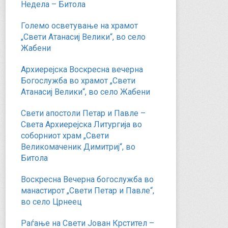
Недела – Битола
Големо осветување на храмот
„Свети Атанасиј Велики“, во село
Жабени
Архиерејска Воскресна вечерна
Богослужба во храмот „Свети
Атанасиј Велики“, во село Жабени
Свети апостоли Петар и Павле –
Света Архиерејска Литургија во
соборниот храм „Свети
Великомаченик Димитриј“, во
Битола
Воскресна Вечерна богослужба во
манастирот „Свети Петар и Павле“,
во село Црнеец
Раѓање на Свети Јован Крстител –