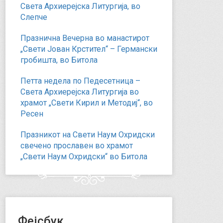
Света Архиерејска Литургија, во
Слепче
Празнична Вечерна во манастирот
„Свети Јован Крстител“ – Германски
гробишта, во Битола
Петта недела по Педесетница –
Света Архиерејска Литургија во
храмот „Свети Кирил и Методиј“, во
Ресен
Празникот на Свети Наум Охридски
свечено прославен во храмот
„Свети Наум Охридски“ во Битола
Фејсбук