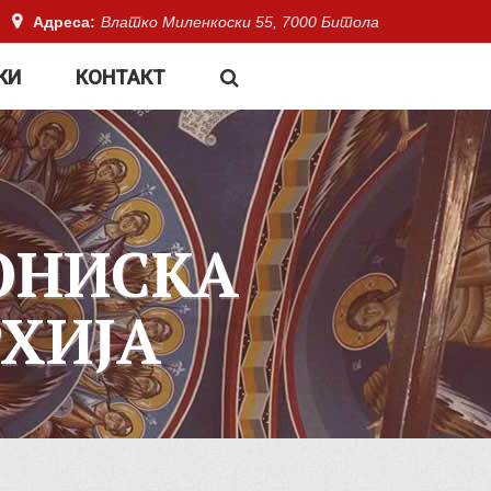
Адреса:
Влатко Миленкоски 55, 7000 Битола
КИ
КОНТАКТ
ОНИСКА
ХИЈА