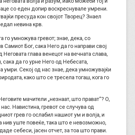
а неговата волја и разум, иако можеби тој и
 раце со еден допир воскреснувале умрени.
увајќи пресуда кон својот Творец? Знаел
редал невина крв.
га го умножува гревот; знае, дека, со
 Самиот Бог, сака Него да го направи свој
од Неговата глава венецот на вечната слава,
 сака да го урне Него од Небесата,
да умри. Секој од нас знае, дека умножувајќи
риродата, како што се тресела тогаш, кога го
еговите мачители „незнаат, што прават“? О,
 нас. Навистина, гревот се случува од
иот грев го ослабил нашиот ум и волја, и
а нив уште повеќе, така што е невозможно,
даде себеси, јасен отчет, за тоа што прави.