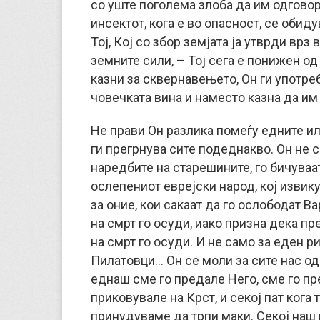
со уште поголема злоба да им одговор
инсектот, кога е во опасност, се обиду
Тој, Кој со збор земјата ја утврди врз
земните сили, – Тој сега е понижен од
казни за сквернавењето, Он ги употреб
човечката вина и наместо казна да им
Не прави Он разлика помеѓу едните ил
ги прегрнува сите подеднакво. Он не с
наредбите на старешините, го бичуваа
ослепениот еврејски народ, кој извику
за оние, кои сакаат да го ослободат Вар
на смрт го осуди, иако призна дека пр
на смрт го осуди. И не само за еден р
Пилатовци… Он се моли за сите нас одд
еднаш сме го предале Него, сме го пре
приковувале на Крст, и секој пат кога
принудуваме да трпи маки. Секој наш г