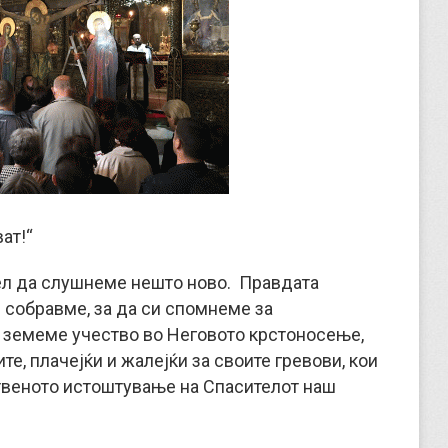
ват!“
ел да слушнеме нешто ново. Правдата
е собравме, за да си спомнеме за
 земеме учество во Неговото крстоносење,
е, плачејќи и жалејќи за своите гревови, кои
ртвеното истоштување на Спасителот наш