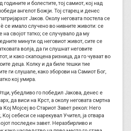
 годините и болестите, тој самиот, кој над
обеди ангелот Божји. Тој старец и денес
патријархот Јаков. Околу неговата постела се
è се имало случено во нивните животи: се
 на својот татко; се случувало да му
ледните минути од неговиот живот, сите се
атковата волја, да ги слушнат неговите
от, и како скапоцена ризница, да го чуваат во
воите деца. Колку и да биле тешки тие
ите ги слушале, како зборови на Самиот Бог,
атко кој умира.
Отци, убедливо го победил Јакова, денес е
арх, да виси на Крст, а околу неговата смртна
а Кој Мојсеј во Стариот Завет рекол: Него
от, Кој себеси се нарекувал Учител, ја отвара
својот последен завет. Неразбирливо и
ек како наследство на прво место го става