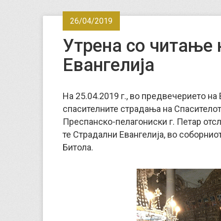
26/04/2019
Утрена со читање 
Евангелија
На 25.04.2019 г., во предвечерието на
спасителните страдања на Спасителот
Преспанско-пелагониски г. Петар отсл
те Страдални Евангелија, во соборнио
Битола.