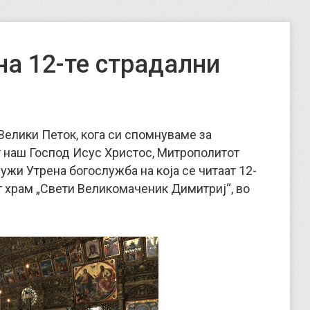
на 12-те страдални
 Велики Петок, кога си спомнуваме за
 наш Господ Исус Христос, Митрополитот
ужи Утрена богослужба на која се читаат 12-
т храм „Свети Великомаченик Димитриј“, во