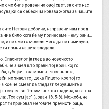
е сме биле родени на овој свет, за сите нас
сувајќи се себеси на крвава жртва за нашите
а сите Негови добрини, направени нам пред
ка ние било кога ќе му принесеме Нему рани…
е, и не сме го молеле Него да не помилува,
е ги помни нашите злодела.
о, Спасителот ја гледа во човечкото
и, не знаел што прави, тој воин, кој го
оба, губејќи ја на момент човечноста,
и, не знаел тој, дека Лицето, кое тој го
 на кое не смеат да гледаат Херувимите и
ј го видел во Гетсиманската градина, кога тоа
а: „Тоа сум јас“ (Јован 18, 5-8). Можеби, не
 Крст ги приковал Неговите пречисти раце,