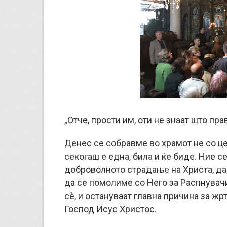
„Отче, прости им, оти не знаат што пра
Денес се собравме во храмот не со ц
секогаш е една, била и ќе биде. Ние с
доброволното страдање на Христа, да
да се помолиме со Него за Распнувачит
сè, и остануваат главна причина за ж
Господ Исус Христос.