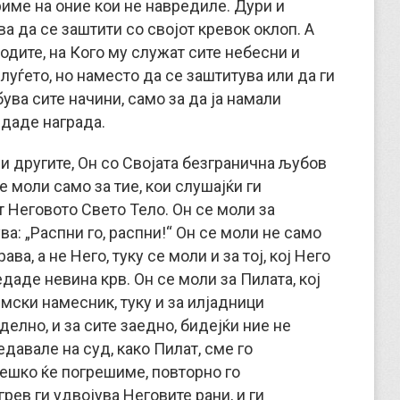
име на оние кои не навредиле. Дури и
ва да се заштити со својот кревок оклоп. А
 водите, на Кого му служат сите небесни и
 луѓето, но наместо да се заштитува или да ги
ува сите начини, само за да ја намали
 даде награда.
и другите, Он со Својата безгранична љубов
е моли само за тие, кои слушајќи ги
т Неговото Свето Тело. Он се моли за
ва: „Распни го, распни!“ Он се моли не само
ава, а не Него, туку се моли и за тој, кој Него
едаде невина крв. Он се моли за Пилата, кој
имски намесник, туку и за илјадници
елно, и за сите заедно, бидејќи ние не
давале на суд, како Пилат, сме го
 тешко ќе погрешиме, повторно го
рев ги удвојува Неговите рани, и ги