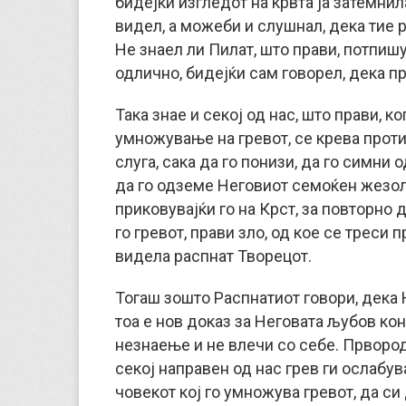
бидејќи изгледот на крвта ја затемнил
видел, а можеби и слушнал, дека тие
Не знаел ли Пилат, што прави, потпиш
одлично, бидејќи сам говорел, дека п
Така знае и секој од нас, што прави, ко
умножување на гревот, се крева против
слуга, сака да го понизи, да го симни 
да го одземе Неговиот семоќен жезол,
приковувајќи го на Крст, за повторно 
го гревот, прави зло, од кое се треси п
видела распнат Творецот.
Тогаш зошто Распнатиот говори, дека Н
тоа е нов доказ за Неговата љубов кон
незнаење и не влечи со себе. Првородн
секој направен од нас грев ги ослабув
човекот кој го умножува гревот, да си 