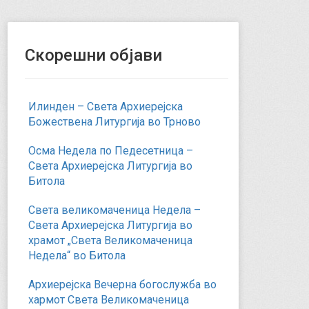
Скорешни објави
Илинден – Света Архиерејска
Божествена Литургија во Трново
Осма Недела по Педесетница –
Света Архиерејска Литургија во
Битола
Света великомаченица Недела –
Света Архиерејска Литургија во
храмот „Света Великомаченица
Недела“ во Битола
Архиерејска Вечерна богослужба во
хармот Света Великомаченица