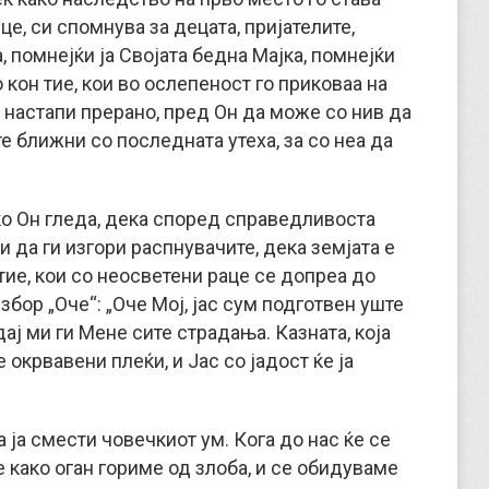
це, си спомнува за децата, пријателите,
а, помнејќи ја Својата бедна Мајка, помнејќи
 кон тие, кои во ослепеност го приковаа на
е настапи прерано, пред Он да може со нив да
те ближни со последната утеха, за со неа да
ако Он гледа, дека според справедливоста
и да ги изгори распнувачите, дека земјата е
тие, кои со неосветени раце се допреа до
збор „Оче“: „Оче Мој, јас сум подготвен уште
ај ми ги Мене сите страдања. Казната, која
е окрвавени плеќи, и Јас со јадост ќе ја
а ја смести човечкиот ум. Кога до нас ќе се
е како оган гориме од злоба, и се обидуваме