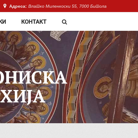
Адреса:
Влатко Миленкоски 55, 7000 Битола
КИ
КОНТАКТ
ОНИСКА
ХИЈА