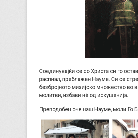
Соединувајќи се со Христа си го остав
распнал, преблажен Науме. Си се стр
безбројното мизијско множество во вер
молитви, избави нè од искушенија.
Преподобен оче наш Науме, моли Го Бо