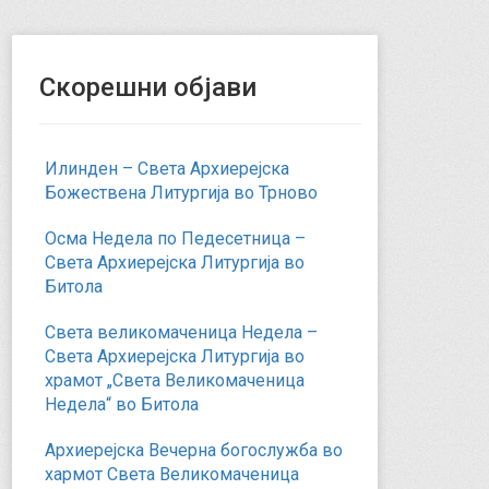
Скорешни објави
Илинден – Света Архиерејска
Божествена Литургија во Трново
Осма Недела по Педесетница –
Света Архиерејска Литургија во
Битола
Света великомаченица Недела –
Света Архиерејска Литургија во
храмот „Света Великомаченица
Недела“ во Битола
Архиерејска Вечерна богослужба во
хармот Света Великомаченица