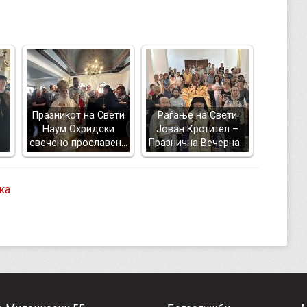
Празникот на Свети
Раѓање на Свети
Наум Охридски
Јован Крстител –
свечено прославен…
Празнична Вечерна…
ка