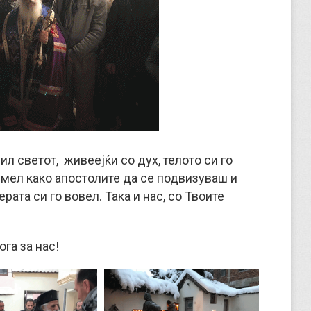
ил светот, живеејќи со дух, телото си го
емел како апостолите да се подвизуваш и
ата си го вовел. Така и нас, со Твоите
га за нас!