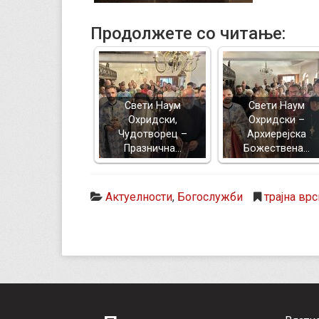
Продолжете со читање:
Свети Наум
Свети Наум
Охридски,
Охридски –
Чудотворец –
Архиерејска
Празнична…
Божествена…
Актуелности
,
Богослужби
трајна врс