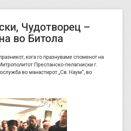
ски, Чудотворец –
на во Битола
 празникот, кога го празнуваме споменот на
Митрополитот Преспанско-пелагниски г.
ослужба во манастирот „Св. Наум“, во