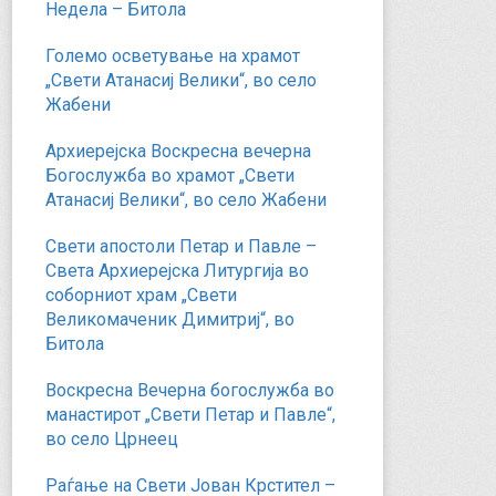
Недела – Битола
Големо осветување на храмот
„Свети Атанасиј Велики“, во село
Жабени
Архиерејска Воскресна вечерна
Богослужба во храмот „Свети
Атанасиј Велики“, во село Жабени
Свети апостоли Петар и Павле –
Света Архиерејска Литургија во
соборниот храм „Свети
Великомаченик Димитриј“, во
Битола
Воскресна Вечерна богослужба во
манастирот „Свети Петар и Павле“,
во село Црнеец
Раѓање на Свети Јован Крстител –