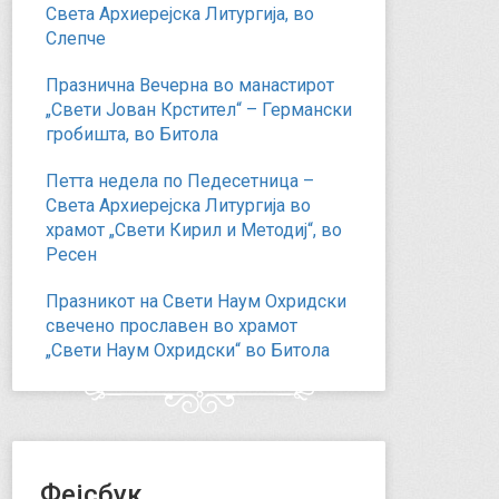
Света Архиерејска Литургија, во
Слепче
Празнична Вечерна во манастирот
„Свети Јован Крстител“ – Германски
гробишта, во Битола
Петта недела по Педесетница –
Света Архиерејска Литургија во
храмот „Свети Кирил и Методиј“, во
Ресен
Празникот на Свети Наум Охридски
свечено прославен во храмот
„Свети Наум Охридски“ во Битола
Фејсбук