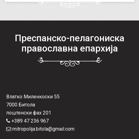
Преспанско-пелагониска
православна епархија
Влатко Миленкоски 55
7000 Битола
поштенски фах 201
+389 47 236 967
mitropolija.bitola@gmail.com