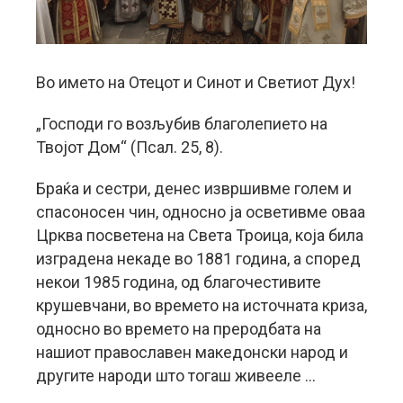
Во името на Отецот и Синот и Светиот Дух!
„Господи го возљубив благолепието на
Твојот Дом“ (Псал. 25, 8).
Браќа и сестри, денес извршивме голем и
спасоносен чин, односно ја осветивме оваа
Црква посветена на Света Троица, која била
изградена некаде во 1881 година, а според
некои 1985 година, од благочестивите
крушевчани, во времето на источната криза,
односно во времето на преродбата на
нашиот православен македонски народ и
другите народи што тогаш живееле …