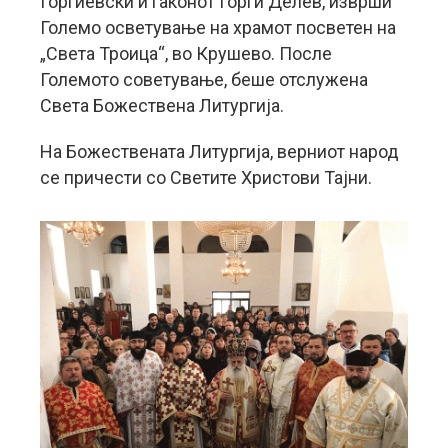
Ѓорѓиевски и ѓаконот Ѓорѓи Делев, изврши
Големо осветување на храмот посветен на
„Света Троица“, во Крушево. После
Големото советување, беше отслужена
Света Божествена Литургија.
На Божествената Литургија, верниот народ
се причести со Светите Христови Тајни.