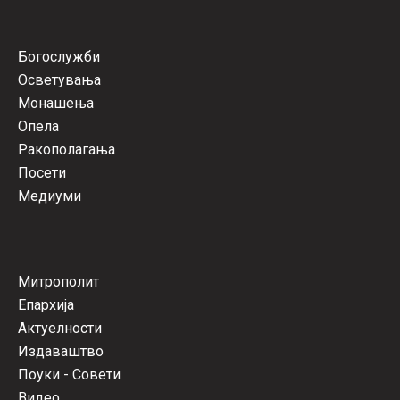
Богослужби
Осветувања
Монашења
Опела
Ракополагања
Посети
Медиуми
Митрополит
Епархија
Актуелности
Издаваштво
Поуки - Совети
Видео