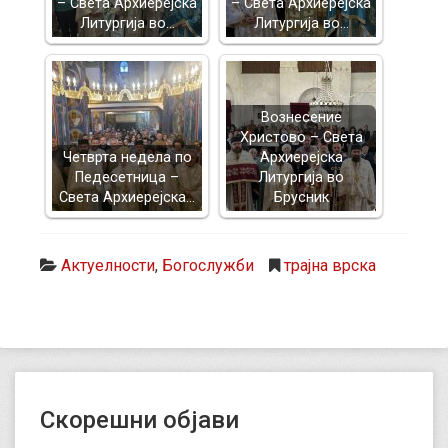
– Света Архиерејска
– Света Архиерејска
Литургија во…
Литургија во…
Вознесение
Христово – Света
Четврта недела по
Архиерејска
Педесетница –
Литургија во
Света Архиерејска…
Брусник
Актуелности
,
Богослужби
трајна врска
Скорешни објави