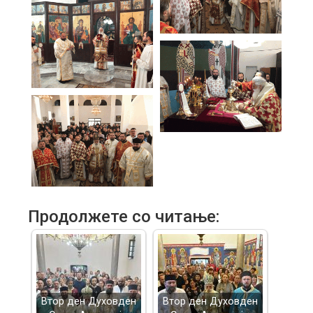
Продолжете со читање:
Втор ден Духовден
Втор ден Духовден