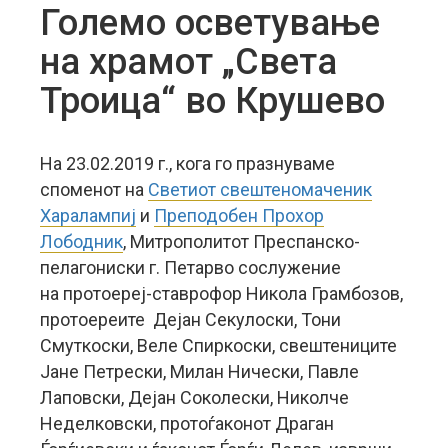
Големо осветување
на храмот „Света
Троица“ во Крушево
На 23.02.2019 г., кога го празнуваме
споменот на
Светиот свештеномаченик
Харалампиј
и
Преподобен Прохор
Лободник
, Митрополитот Преспанско-
пелагониски г. Петарво сослужение
на протоереј-ставрофор Никола Грамбозов,
протоереите Дејан Секулоски, Тони
Смуткоски, Веле Спиркоски, свештениците
Јане Петрески, Милан Нически, Павле
Лаповски, Дејан Соколески, Николче
Неделковски, протоѓаконот Драган