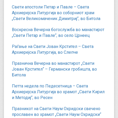
Свети апостоли Петар и Павле – Света
Архиерејска Литургија во соборниот храм
„Свети Великомаченик Димитриј“, во Битола
Воскресна Вечерна богослужба во манастирот
„Свети Петар и Павле“, во село Црнеец
Раѓање на Свети Јован Крстител – Света
Архиерејска Литургија, во Слепче
Празнична Вечерна во манастирот „Свети
Јован Крстител“ – Германски гробишта, во
Битола
Петта недела по Педесетница – Света
Архиерејска Литургија во храмот „Свети Кирил
и Методиј“, во Ресен
Празникот на Свети Наум Охридски свечено
прославен во храмот „Свети Наум Охридски“