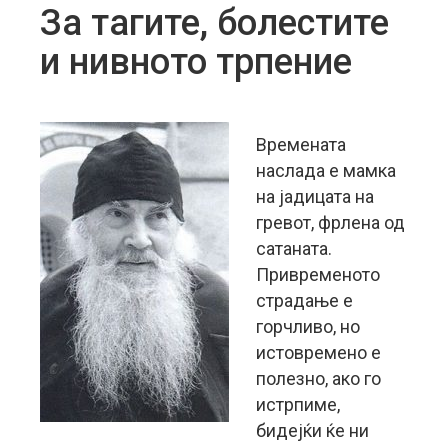
За тагите, болестите
и нивното трпение
Времената
наслада е мамка
на јадицата на
гревот, фрлена од
сатаната.
Привременото
страдање е
горчливо, но
истовремено е
полезно, ако го
истрпиме,
бидејќи ќе ни