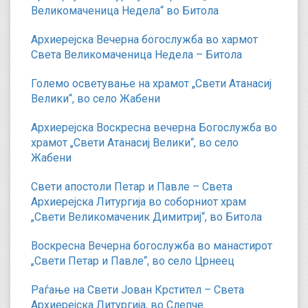
Великомаченица Недела“ во Битола
Архиерејска Вечерна богослужба во хармот
Света Великомаченица Недела – Битола
Големо осветување на храмот „Свети Атанасиј
Велики“, во село Жабени
Архиерејска Воскресна вечерна Богослужба во
храмот „Свети Атанасиј Велики“, во село
Жабени
Свети апостоли Петар и Павле – Света
Архиерејска Литургија во соборниот храм
„Свети Великомаченик Димитриј“, во Битола
Воскресна Вечерна богослужба во манастирот
„Свети Петар и Павле“, во село Црнеец
Раѓање на Свети Јован Крстител – Света
Архиерејска Литургија, во Слепче