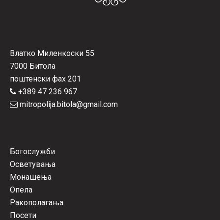
Влатко Миленкоски 55
7000 Битола
поштенски фах 201
+389 47 236 967
mitropolija.bitola@gmail.com
Богослужби
Осветувања
Монашења
Опела
Ракополагања
Посети