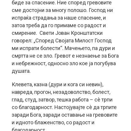
биде за спасение. Ние според гревовите
сме достојни за многу полошо. Господ ни
испраќа страдања за наше спасение, и
затоа треба да го примаме со радост и
смирение. Свети Јован Кронштатски
говорел: „Спорeд Својата Милост Господ
ми испрати болести“. Мачењето, па дури и
смртта не се зло. Гревот е незнаење за Бога
и небрежност, односно зло кое ја погубува
душата.
Клевета, казна (дури и кога си невин),
навреда, прогон, незадоволство, болест,
глад, студ, затвор, тешка работа – сè трпи
со благодарност. Настојувајте сè да трпите
заради Бога, заради оставање на гревовите
и идното блаженство, со радост и
благодарност.