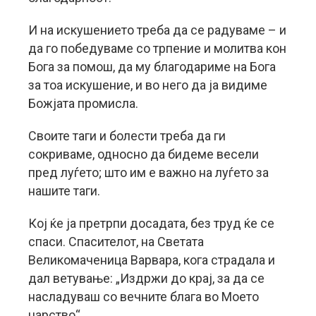
И на искушението треба да се радуваме – и
да го победуваме со трпение и молитва кон
Бога за помош, да му благодариме на Бога
за тоа искушение, и во него да ја видиме
Божјата промисла.
Своите таги и болести треба да ги
сокриваме, односно да бидеме весели
пред луѓето; што им е важно на луѓето за
нашите таги.
Кој ќе ја претрпи досадата, без труд ќе се
спаси. Спасителот, на Светата
Великомаченица Варвара, кога страдала и
дал ветување: „Издржи до крај, за да се
насладуваш со вечните блага во Моето
царство“.