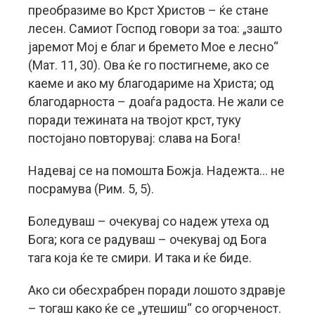
преобразиме во Крст Христов – ќе стане
лесен. Самиот Господ говори за тоа: „зашто
јаремот Мој е благ и бремето Мое е лесно“
(Мат. 11, 30). Ова ќе го постигнеме, ако се
каеме и ако му благодариме на Христа; од
благодарноста – доаѓа радоста. Не жали се
поради тежината на твојот крст, туку
постојано повторувај: слава на Бога!
Надевај се на помошта Божја. Надежта… не
посрамува (Рим. 5, 5).
Боледуваш – очекувај со надеж утеха од
Бога; кога се радуваш – очекувај од Бога
тага која ќе те смири. И така и ќе биде.
Ако си обесхрабрен поради лошото здравје
– тогаш како ќе се „утешиш“ со огорченост.