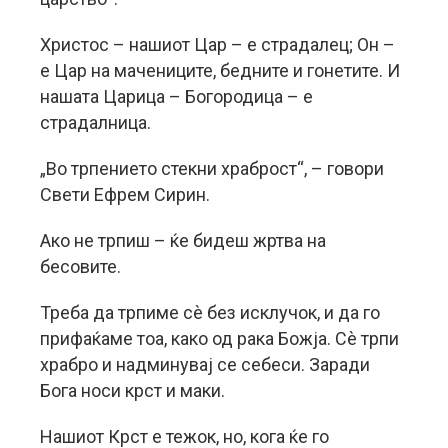
Христос – нашиот Цар – е страдалец; Он –
е Цар на мачениците, бедните и гонетите. И
нашата Царица – Богородица – е
страдалница.
„Во трпението стекни храброст“, – говори
Свети Ефрем Сирин.
Ако не трпиш – ќе бидеш жртва на
бесовите.
Треба да трпиме сè без исклучок, и да го
прифаќаме тоа, како од рака Божја. Сè трпи
храбро и надминувај се себеси. Заради
Бога носи крст и маки.
Нашиот Крст е тежок, но, кога ќе го