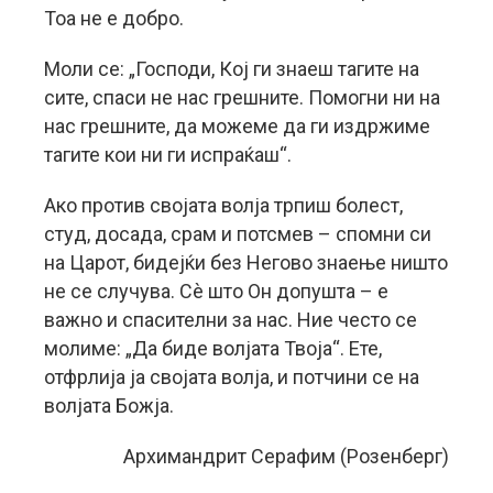
Тоа не е добро.
Моли се: „Господи, Кој ги знаеш тагите на
сите, спаси не нас грешните. Помогни ни на
нас грешните, да можеме да ги издржиме
тагите кои ни ги испраќаш“.
Ако против својата волја трпиш болест,
студ, досада, срам и потсмев – спомни си
на Царот, бидејќи без Негово знаење ништо
не се случува. Сè што Он допуштa – е
важно и спасителни за нас. Ние често се
молиме: „Да биде волјата Твоја“. Ете,
отфрлија ја својата волја, и потчини се на
волјата Божја.
Архимандрит Серафим (Розенберг)