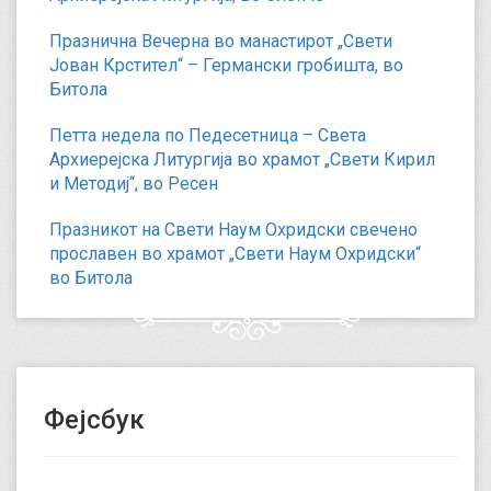
Празнична Вечерна во манастирот „Свети
Јован Крстител“ – Германски гробишта, во
Битола
Петта недела по Педесетница – Света
Архиерејска Литургија во храмот „Свети Кирил
и Методиј“, во Ресен
Празникот на Свети Наум Охридски свечено
прославен во храмот „Свети Наум Охридски“
во Битола
Фејсбук