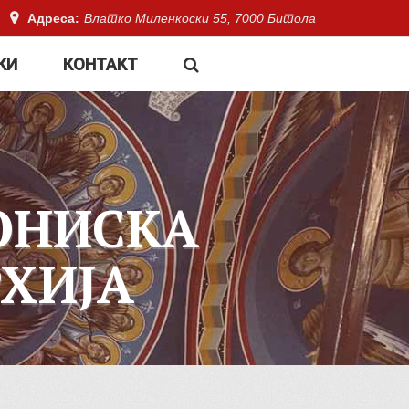
Адреса:
Влатко Миленкоски 55, 7000 Битола
КИ
КОНТАКТ
ОНИСКА
ХИЈА