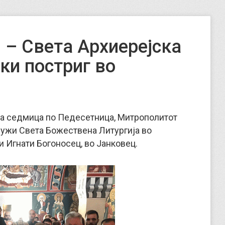
 – Света Архиерејска
ки постриг во
вата седмица по Педесетница, Митрополитот
лужи Света Божествена Литургија во
 Игнати Богоносец, во Јанковец.