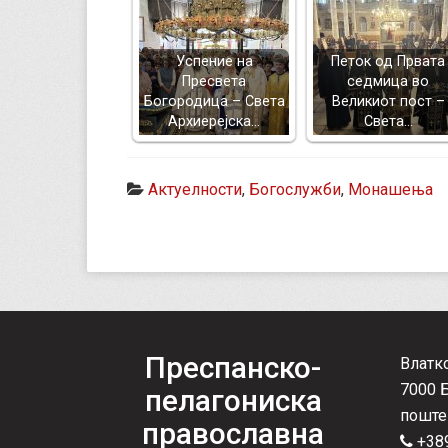
Успение на
Петок од Првата
Пресвета
седмица во
Богородица – Света
Великиот пост –
Архиерејска…
Света…
Актуелности
,
Богослужби
,
Монашења
Преспанско-
Влатк
7000 
пелагониска
поште
православна
+389