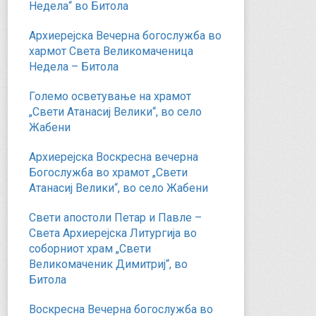
Недела“ во Битола
Архиерејска Вечерна богослужба во
хармот Света Великомаченица
Недела – Битола
Големо осветување на храмот
„Свети Атанасиј Велики“, во село
Жабени
Архиерејска Воскресна вечерна
Богослужба во храмот „Свети
Атанасиј Велики“, во село Жабени
Свети апостоли Петар и Павле –
Света Архиерејска Литургија во
соборниот храм „Свети
Великомаченик Димитриј“, во
Битола
Воскресна Вечерна богослужба во