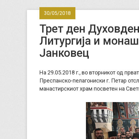
30/05/2018
Трет ден Духовден
Литургија и монаш
Јанковец
На 29.05.2018 г., во вторникот од пр
Преспанско-пелагониски г. Петар отс
манастирскиот храм посветен на Свети