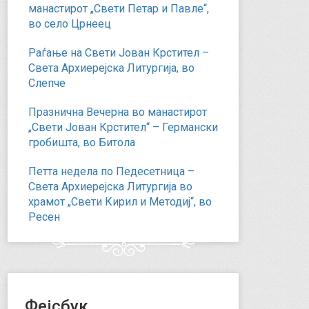
манастирот „Свети Петар и Павле“,
во село Црнеец
Раѓање на Свети Јован Крстител –
Света Архиерејска Литургија, во
Слепче
Празнична Вечерна во манастирот
„Свети Јован Крстител“ – Германски
гробишта, во Битола
Петта недела по Педесетница –
Света Архиерејска Литургија во
храмот „Свети Кирил и Методиј“, во
Ресен
Фејсбук