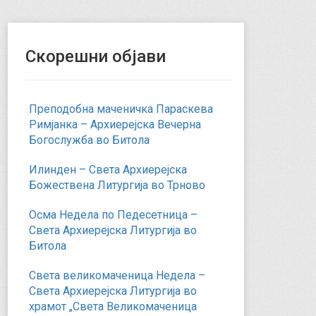
Скорешни објави
Преподобна маченичка Параскева
Римјанка – Архиерејска Вечерна
Богослужба во Битола
Илинден – Света Архиерејска
Божествена Литургија во Трново
Осма Недела по Педесетница –
Света Архиерејска Литургија во
Битола
Света великомаченица Недела –
Света Архиерејска Литургија во
храмот „Света Великомаченица