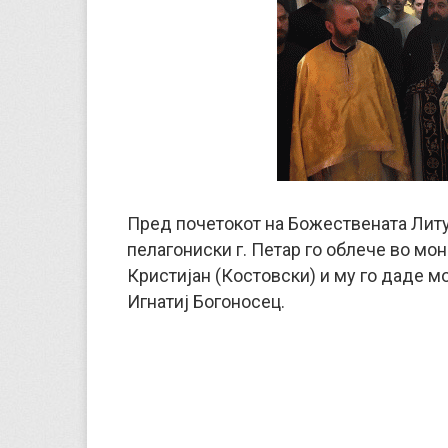
Пред почетокот на Божествената Литу
пелагониски г. Петар го облече во мо
Кристијан (Костовски) и му го даде м
Игнатиј Богоносец.