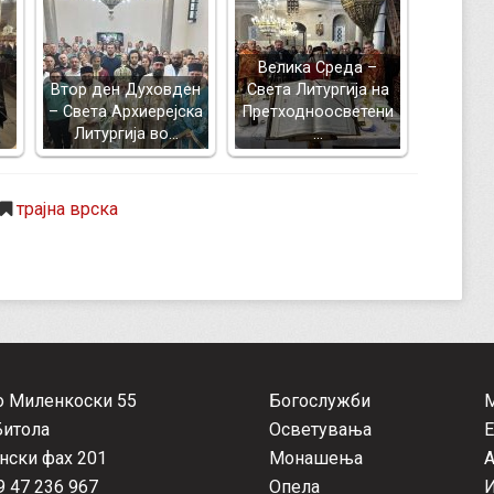
Велика Среда –
Втор ден Духовден
Света Литургија на
– Света Архиерејска
Претходноосветени
Литургија во…
…
трајна врска
о Миленкоски 55
Богослужби
Битола
Осветувања
Е
нски фах 201
Монашења
А
 47 236 967
Опела