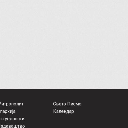
Митрополит
Свето Писмо
пархија
Календар
ктуелности
Издаваштво