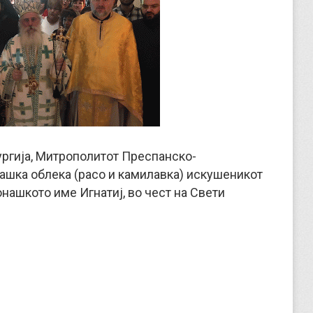
ргија, Митрополитот Преспанско-
нашка облека (расо и камилавка) искушеникот
онашкото име Игнатиј, во чест на Свети