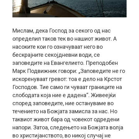
Мислам, дека Господ за секого од нас
определил таков тек во нашиот живот. А
насоките кои го означуваат него во
бескрајните секојдневни води, се
заповедите на Евангелието. Преподобен
Марк Подвижник говори: „Заповедите не го
искоренуваат гревот: тоа е дело на Крстот
Господов. Тие само ги чуваат границите на
слободата која ние е дадена“. Живеејќи
според заповедите, ние остануваме во
течението на Божјата замисла за нас. Но
таквиот живот бара од човекот одредени
напори. Затоа, следењето на Божјата волја
во христијанството, во никој случај не