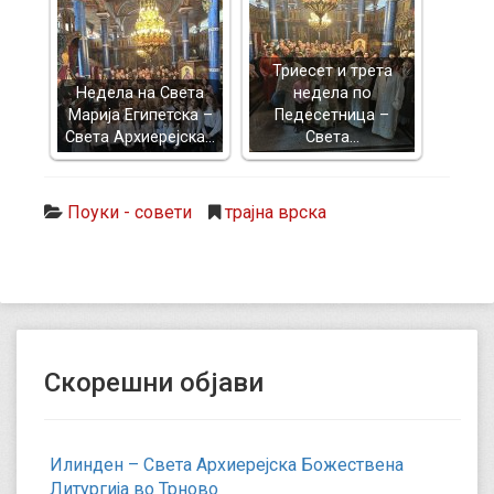
Триесет и трета
Недела на Света
недела по
Марија Египетска –
Педесетница –
Света Архиерејска…
Света…
Поуки - совети
трајна врска
Скорешни објави
Илинден – Света Архиерејска Божествена
Литургија во Трново