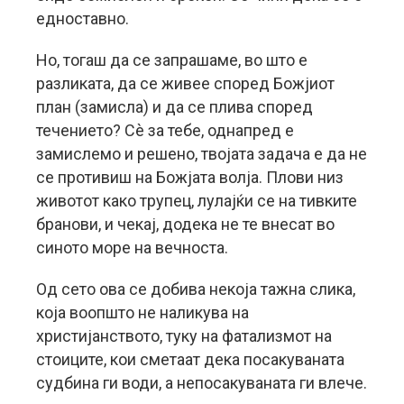
едноставно.
Но, тогаш да се запрашаме, во што е
разликата, да се живее според Божјиот
план (замисла) и да се плива според
течението? Сè за тебе, однапред е
замислемо и решено, твојата задача е да не
се противиш на Божјата волја. Плови низ
животот како трупец, лулајќи се на тивките
бранови, и чекај, додека не те внесат во
синото море на вечноста.
Од сето ова се добива некоја тажна слика,
која воопшто не наликува на
христијанството, туку на фатализмот на
стоиците, кои сметаат дека посакуваната
судбина ги води, а непосакуваната ги влече.