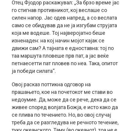
Отец Фјодор раскажувал: „За брзо време јас
го стигнав противникот, кој веслаше со
силен напор. Јас одев напред, а со веслата
само се обидував да не ја изгубам струјата
која ме водеше. Тој најверојатно беше
изненаден: на кој начин мојот кајак се
движи сам? А тајната е едноставна: тој по
таа маршута пловеше прв пат, а јас веќе
петнаесетти пат пловев по неа. Така, опитот
ја победи силата“.
Овој расказ поттикна одговор на
прашањето, кое на почетокот ме стави во
недоумие. Да, може да се рече, дека да се
живее според волјата Божја, е исто како да
се плива по течението. Но, во овој случај
треба да се разгледува не речното течение,
туку океанското. Таму (во океанот), тоа не е