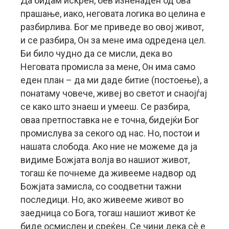
Да бидам искрен, бев изненаден од ова
прашање, иако, неговата логика во целина е
разбирлива. Бог ме приведе во овој живот,
и се разбира, Он за мене има одредена цел.
Би било чудно да се мисли, дека во
Неговата промисла за мене, Он има само
еден план – да ми даде битие (постоење), а
понатаму човече, живеј во светот и снаојѓај
се како што знаеш и умееш. Се разбира,
оваа претпоставка не е точна, бидејќи Бог
промислува за секого од нас. Но, постои и
нашата слобода. Ако ние не можеме да ја
видиме Божјата волја во нашиот живот,
тогаш ќе почнеме да живееме надвор од
Божјата замисла, со соодветни тажни
последици. Но, ако живееме живот во
заедница со Бога, тогаш нашиот живот ќе
биде осмислен и среќен. Се чини дека сè е