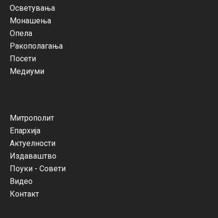
Осветувања
Монашења
Опела
Ракополагања
Посети
Медиуми
Митрополит
Епархија
Актуелности
Издаваштво
Поуки - Совети
Видео
Контакт