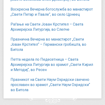
Воскресна Вечерна богослужба во манастирот
„Свети Петар и Павле“, во село Црнеец
Раѓање на Свети Јован Крстител – Света
Архиерејска Литургија, во Слепче
Празнична Вечерна во манастирот „Свети
Јован Крстител“ – Германски гробишта, во
Битола
Петта недела по Педесетница – Света
Архиерејска Литургија во храмот „Свети Кирил
и Методиј“, во Ресен
Празникот на Свети Наум Охридски свечено
прославен во храмот „Свети Наум Охридски“
во Битола