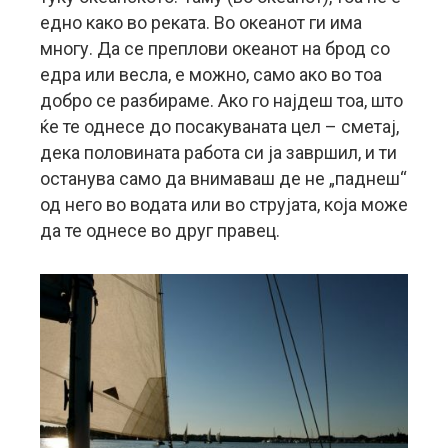
едно како во реката. Во океанот ги има
многу. Да се преплови океанот на брод со
едра или весла, е можно, само ако во тоа
добро се разбираме. Ако го најдеш тоа, што
ќе те однесе до посакуваната цел – сметај,
дека половината работа си ја завршил, и ти
останува само да внимаваш де не „паднеш“
од него во водата или во струјата, која може
да те однесе во друг правец.