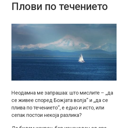
Плови по течението
Неодамна ме запрашаа: што мислите – „да
се живее според Божјата волја“ и „да се
плива по течението“, е едно и исто, или
сепак постои некоја разлика?