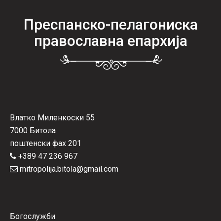
Преспанско-пелагониска
православна епархија
Влатко Миленкоски 55
7000 Битола
поштенски фах 201
+389 47 236 967
mitropolija.bitola@gmail.com
Богослужби