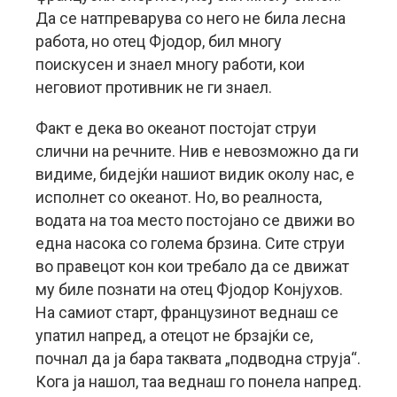
Да се натпреварува со него не била лесна
работа, но отец Фјодор, бил многу
поискусен и знаел многу работи, кои
неговиот противник не ги знаел.
Факт е дека во океанот постојат струи
слични на речните. Нив е невозможно да ги
видиме, бидејќи нашиот видик околу нас, е
исполнет со океанот. Но, во реалноста,
водата на тоа место постојано се движи во
една насока со голема брзина. Сите струи
во правецот кон кои требало да се движат
му биле познати на отец Фјодор Конјухов.
На самиот старт, французинот веднаш се
упатил напред, а отецот не брзајќи се,
почнал да ја бара таквата „подводна струја“.
Кога ја нашол, таа веднаш го понела напред.