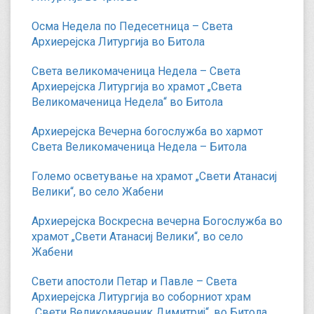
Осма Недела по Педесетница – Света
Архиерејска Литургија во Битола
Света великомаченица Недела – Света
Архиерејска Литургија во храмот „Света
Великомаченица Недела“ во Битола
Архиерејска Вечерна богослужба во хармот
Света Великомаченица Недела – Битола
Големо осветување на храмот „Свети Атанасиј
Велики“, во село Жабени
Архиерејска Воскресна вечерна Богослужба во
храмот „Свети Атанасиј Велики“, во село
Жабени
Свети апостоли Петар и Павле – Света
Архиерејска Литургија во соборниот храм
„Свети Великомаченик Димитриј“, во Битола