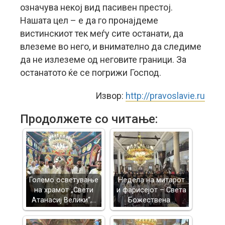
означува некој вид пасивен престој.
Нашата цел – е да го пронајдеме
вистинскиот тек меѓу сите останати, да
влеземе во него, и внимателно да следиме
да не излеземе од неговите граници. За
останатото ќе се погрижи Господ.
Извор:
http://pravoslavie.ru
Продолжете со читање:
Големо осветување
Недела на митарот
на храмот „Свети
и фарисејот – Светa
Атанасиј Велики“,…
Божествена…