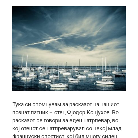
Тука си спомнувам за расказот на нашиот
познат патник – отец Фјодор Конјухов. Во
расказот се говори за еден натрпевар, во
кој отецот се натпреварувал со некој млад
француски спортист, кој бил многу силен.