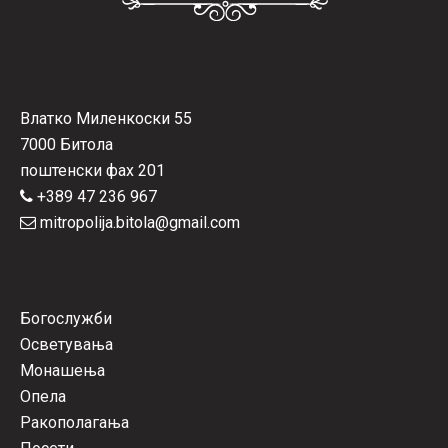
Влатко Миленкоски 55
7000 Битола
поштенски фах 201
+389 47 236 967
mitropolija.bitola@gmail.com
Богослужби
Осветувања
Монашења
Опела
Ракополагања