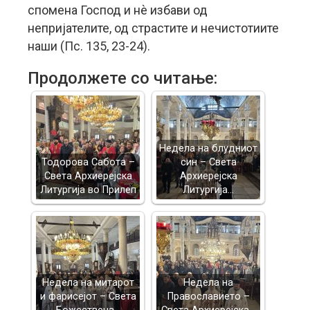
спомена Господ и нѐ избави од
непријателите, од страстите и нечистотиите
наши (Пс. 135, 23-24).
Продолжете со читање:
Недела на блудниот
Тодорова Сабота –
син – Света
Света Архиерејска
Архиерејска
Литургија во Прилеп
Литургија…
Недела на митарот
Недела на
и фарисејот – Светa
Православието –