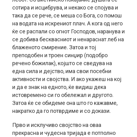
сотира и исцибрува, и некако се спојува и
така да се рече, се меша со Бога, со помош
на водата на искрениот плач. А кога од него
ќе се распали со огнот Господов, наранува и
се добива бесквасниот и ненараснат леб на
блаженото смирение. Затоа и тој
преподобен и троен синџир (подобро
речено божилак), којшто се сведува на
една сила и дејство, има свои посебни
активности и својства. И ако укажеш на кој
и да е знак на едното, ќе видиш дека
истовремено си го обележал и другото.
Затоа ќе се обидеме она што го кажавме,
накратко да го потврдиме и со докази.
Прво и исклучиво својство на оваа
прекрасна и чудесна тријада е потполно