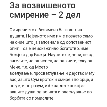
За возвишеното
смирение – 2 дел
Смирението е безимена благодат на
душата. Нејзиното име им е познато само
на оние што ја запознале од сопствениот
опит. Тоа е неискажливо богатство, име
Божјо и дар Божји. Научете се, вели, не од
ангелите, не од човек, не од книги, туку од
Мене, т.е. од Моето
вселување, просветлување и дејство меѓу
вас, зашто Сум кроток и смирен по срце, и
по ум, и по разум, и ќе најдете покој за
вашите души од војната и олеснување во
борбата со помислите.