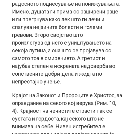
радосното поднесување на понижувањата.
Имено, душата ги прима со раширени раце
и ги прегрнува како лек што ги лечи и
спалува нејзините болести и големи
гревови. Второ својство што
произлегува од него е уништувањето на
секоја лутина, а она што се пројавува со
самото тоа е смирението. А третиот и
најубав степен е искрената недоверба во
сопствените добри дела и жедта по
непрестајно учење.
Крајот на Законот и Пророците е Христос, за
оправдание на секого кој верува (Рим. 10,
4). Крајност на нечистите страсти пак се
суетата и гордоста, кај секого што не
внимава на себе. Нивен истребител е