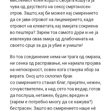
мислениот елен којшто својата кошута ја
чува од дејството на секој смртоносен
отров. Зашто, кај би можел кај смирението
да се јави отровот на лицемерието, каде
отровот на клеветата, кај змијата сокриена
во пештера? Зарем тоа самото дури и не ја
извлекува оваа змија од длабочината на
своето срце за да ја убие и уништи!
Во тоа соединение нема ни трага од омраза,
ни сенка од расправање, ни најмала пројава
на непокорност, освен кога станува збор за
верата. Оној што склопил брак
со смирението станал благ, пријатен, нежен,
сочувствителен, а над сето тоа ведар, готов
да послуша, нетажен, буден, вреден и
(зарем е потребно многу да се кажува?)
бестрасен. Зашто во смирението наше нѐ