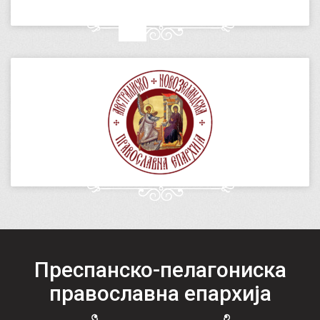
Преспанско-пелагониска
православна епархија