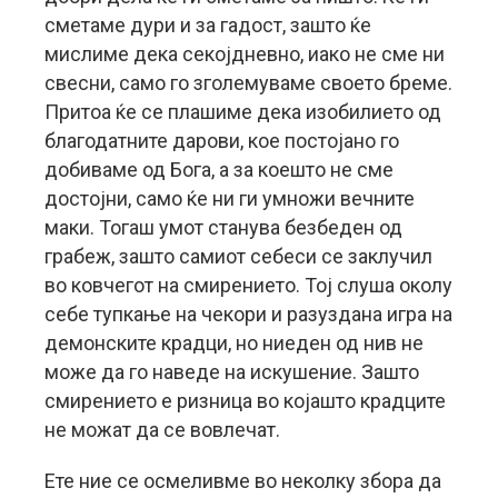
сметаме дури и за гадост, зашто ќе
мислиме дека секојдневно, иако не сме ни
свесни, само го зголемуваме своето бреме.
Притоа ќе се плашиме дека изобилието од
благодатните дарови, кое постојано го
добиваме од Бога, а за коешто не сме
достојни, само ќе ни ги умножи вечните
маки. Тогаш умот станува безбеден од
грабеж, зашто самиот себеси се заклучил
во ковчегот на смирението. Тој слуша околу
себе тупкање на чекори и разуздана игра на
демонските крадци, но ниеден од нив не
може да го наведе на искушение. Зашто
смирението е ризница во којашто крадците
не можат да се вовлечат.
Ете ние се осмеливме во неколку збора да