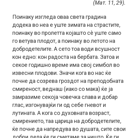
(Мат. 11, 29).
Поинаку изгледа оваа света градина
додека во неа е уште зимата на страстите,
поинаку во пролетта којашто сè уште само
го ветува плодот, а поинаку во летото на
добродетелите.
А сето тоа води всушност
кон едно: кон радоста на бербата. Затоа и
секое годишно време има свој симбол во
извесни плодови. Значи кога во нас ќе
почне да созрева гроздот на преподобната
смиреност, веднаш (иако со мака) ќе ја
замразиме секоја човечка слава и добар
глас, изгонувајќи ги од себе гневот и
лутината. А кога со духовната возраст,
смирението, таа царица на добродетелите,
ќе почне да напредува во душата, сите свои
добри дела ќе ги сметаме за ништо. Ќе ги