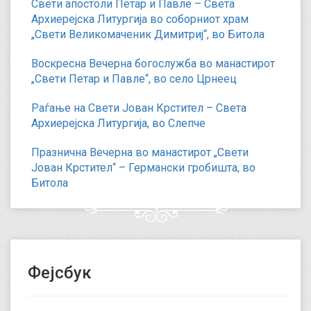
Свети апостоли Петар и Павле – Света
Архиерејска Литургија во соборниот храм
„Свети Великомаченик Димитриј“, во Битола
Воскресна Вечерна богослужба во манастирот
„Свети Петар и Павле“, во село Црнеец
Раѓање на Свети Јован Крстител – Света
Архиерејска Литургија, во Слепче
Празнична Вечерна во манастирот „Свети
Јован Крстител“ – Германски гробишта, во
Битола
Фејсбук