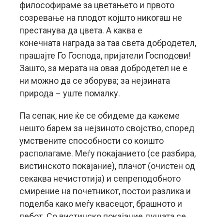
философираме за цветањето и првото
созревање на плодот којшто никогаш не
престанува да цвета. А каква е
конечната награда за таа света добродетел,
прашајте Го Господа, пријатели Господови!
Зашто, за мерата на оваа добродетел не е
ни можно да се зборува; за нејзината
природа – уште помалку.
Па сепак, ние ќе се обидеме да кажеме
нешто барем за нејзиното својство, според
умствените способности со коишто
располагаме. Меѓу покајанието (се разбира,
вистинското покајание), плачот (очистен од
секаква нечистотија) и сепреподобното
смирение на почетникот, постои разлика и
поделба како меѓу квасецот, брашното и
лебот. Со вистинско покајание душата се