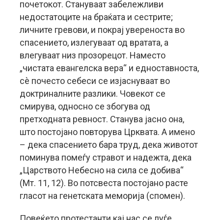
почетокот. Стануваат забележливи
недостатоците на браќата и сестрите;
личните гревови, и покрај увереноста во
спасението, излегуваат од вратата, а
влегуваат низ прозорецот. Наместо
„чистата евангелска вера“ и едноставноста,
сè почесто себеси се изјаснуваат во
доктриналните разлики. Човекот се
смирува, односно се збогува од
претходната ревност. Станува јасно она,
што постојано повторува Црквата. А имено
– дека спасението бара труд, дека животот
поминува помеѓу стравот и надежта, дека
„Царството Небесно на сила се добива“
(Мт. 11, 12). Во потсвеста постојано расте
гласот на генетската меморија (спомен).
Повеќето протестанти кај нас се луѓе