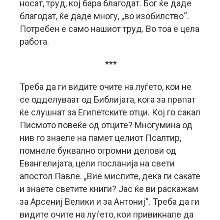
носат, труд, кој бара благодат. Бог ќе даде
благодат, ќе даде многу, „во изобилство“.
Потребен е само нашиот труд. Во тоа е цела
работа.
***
Треба да ги видите очите на луѓето, кои не
се одделуваат од Библијата, кога за првпат
ќе слушнат за Египетските отци. Кој го сакал
Писмото повеќе од отците? Многумина од
нив го знаеле на памет целиот Псалтир,
помнеле буквално огромни делови од
Евангелијата, цели посланија на свети
апостол Павле. „Вие мислите, дека ги сакате
и знаете светите книги? Јас ќе ви раскажам
за Арсениј Велики и за Антониј“. Треба да ги
видите очите на луѓето, кои привикнале да