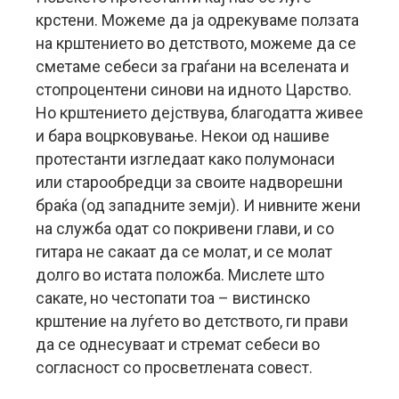
крстени. Можеме да ја одрекуваме ползата
на крштението во детството, можеме да се
сметаме себеси за граѓани на вселената и
стопроцентени синови на идното Царство.
Но крштението дејствува, благодатта живее
и бара воцрковување. Некои од нашиве
протестанти изгледаат како полумонаси
или старообредци за своите надворешни
браќа (од западните земји). И нивните жени
на служба одат со покривени глави, и со
гитара не сакаат да се молат, и се молат
долго во истата положба. Мислете што
сакате, но честопати тоа – вистинско
крштение на луѓето во детството, ги прави
да се однесуваат и стремат себеси во
согласност со просветлената совест.