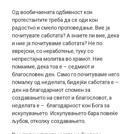
Од вообичаената одбивност кон
протестантите треба да се оди кон
радостно и смело проповедање. Вие ја
почитувате саботата? А знаете ли вие, дека
и ние ја почитуваме саботата? Не по
еврејски, со неработење, туку со
непрестајна молитва во храмот. Ние
помниме, дека тоа е – седмиот и
благословен ден. Само го почитуваме него
помалку од неделата, бидејќи саботата е –
ден на благодарниот спомен за
создавањето на светот и благословот, а
неделата е – благодарност кон Бога за
искупувањето. Искупувањето бара повеќе
љубов, отколку создавањето.