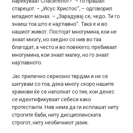
нарекуваат Спасителот?“ – го прашал
старецот. – „Исус Христос“, – одговорил
младиот монах. – „Зарадувај се, чедо. Ти го
знаеш тоа што е најглавно“. Така е и во
нашиот живот. Постојат многумина, кои не
знаат многу, но заедно со нив во таа
благодат, а често и во повеќето, пребиваат
многумина, кои знаат малку, но го знаат
најглавното.
Јас прилично сериозно тврдам и не се
шегувам со тоа, дека многу скоро нашите
храмови ќе се наполнат со тие, кои денес
се идентификуваат себеси како
протестанти. Нив нема да ги исплашат ниту
строгите баби, ниту дисциплинската
строгот, ниту необичниот јазик.