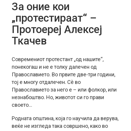
За оние кои
„протестираат“ –
Протоереј Алексеј
Ткачев
Современиот протестант „од нашите“,
понекогаш и не е толку далечен од
Православието. Во првите две-три години,
тој е многу отдалечен. Сè во
Православието за него е – или фолкор, или
незнабоштво. Но, животот си го прави
своето…
Родната општина, која го научила да верува,
веќе не изгледа така совршено, како во