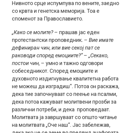
Нивното срце испумпува по вените, заедно
со крвта и генетска меморија. Тоа е
споменот за Православието.
„Како се молите?
– прашав јас еден
протестантски проповедник. –
Вие имате
дефиниран чин, или вие секој пат се
раководи според емоциите?“
–
„Секако,
постои чин,
– умно и тажно одговори
собеседникот. Според емоциите и
духовното издигнување квалитетна работа
не можеш да изградиш“. Потоа он раскажа,
дека тие започнуваат со пеење на псалми,
дека потоа кажуваат молитвени прозби за
различни потреби, и дека проповедаат.
Молитвата ја завршуваат со општо читање
на молитвата „Оче наш“. Јас забележав,
дека ако не се земе во предвид анафората