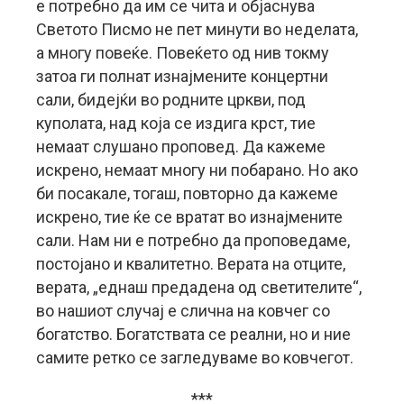
е потребно да им се чита и објаснува
Светото Писмо не пет минути во неделата,
а многу повеќе. Повеќето од нив токму
затоа ги полнат изнајмените концертни
сали, бидејќи во родните цркви, под
куполата, над која се издига крст, тие
немаат слушано проповед. Да кажеме
искрено, немаат многу ни побарано. Но ако
би посакале, тогаш, повторно да кажеме
искрено, тие ќе се вратат во изнајмените
сали. Нам ни е потребно да проповедаме,
постојано и квалитетно. Верата на отците,
верата, „еднаш предадена од светителите“,
во нашиот случај е слична на ковчег со
богатство. Богатствата се реални, но и ние
самите ретко се загледуваме во ковчегот.
***