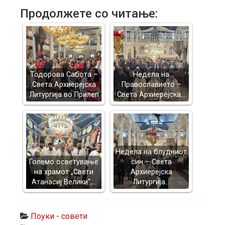
Продолжете со читање:
Тодорова Сабота –
Недела на
Света Архиерејска
Православието –
Литургија во Прилеп
Света Архиерејска…
Недела на блудниот
Големо осветување
син – Света
на храмот „Свети
Архиерејска
Атанасиј Велики“,…
Литургија…
Поуки - совети