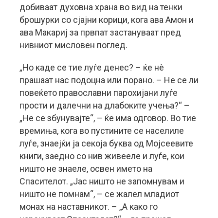
добиваат духовна храна во вид на тенки
брошурки со сјајни корици, кога ава Амон и
ава Макариј за првпат застануваат пред
нивниот мисловен поглед.
„Но каде се тие луѓе денес? – ќе нè
прашаат нас подоцна или порано. – Не се ли
повеќето православни парохијани луѓе
прости и далечни на длабоките учења?“ –
„Не се збунувајте“, – ќе има одговор. Во тие
времиња, кога во пустините се населиле
луѓе, знаејќи ја секоја буква од Мојсеевите
книги, заедно со нив живееле и луѓе, кои
ништо не знаеле, освен името на
Спасителот. „Јас ништо не запомнувам и
ништо не помнам“, – се жалел младиот
монах на наставникот. – „А како го