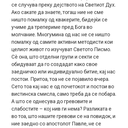
се случува преку дејството на Светиот Дух.
Ако сакате да знаете, тогаш ние не сме
ништо помалку од квакерите, бидејќи се
учиме да трепериме пред Бога во
молчание. Многумина од нас не се ништо
помалку од самите активни методисти кои
целиот живот го изучуват Светото Писмо.
Сè она, што отделни групи и секти се
обидуваат да го создадат како свое
заедничко или индивидуално битие, кај нас
постои. Притоа, тоа не се појавило вчера.
Сето тоа кај нас е од почетокот и постои во
вистинска смисла, само треба да се побара.
А што се однесува до гревовите и
слабостите – кој нив ги нема? Разликата е
во тоа, што нашите гревови се на повидок, и
ние заедно со апостолот Павле, не се