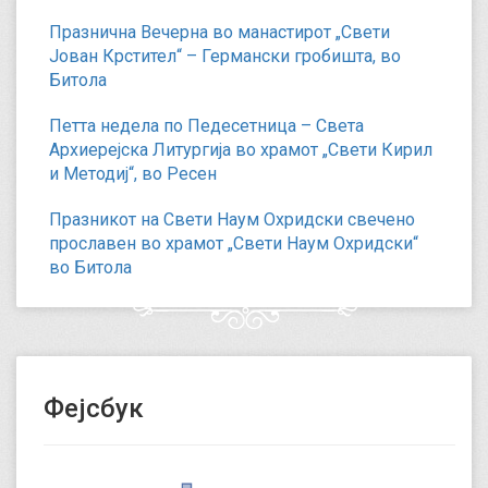
Празнична Вечерна во манастирот „Свети
Јован Крстител“ – Германски гробишта, во
Битола
Петта недела по Педесетница – Света
Архиерејска Литургија во храмот „Свети Кирил
и Методиј“, во Ресен
Празникот на Свети Наум Охридски свечено
прославен во храмот „Свети Наум Охридски“
во Битола
Фејсбук