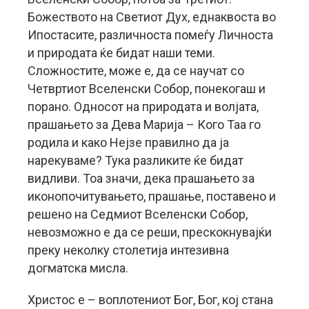
Божеството на Светиот Дух, еднаквоста во
Ипостасите, различноста помеѓу Личноста
и природата ќе бидат наши теми.
Сложностите, може е, да се научат со
Четвртиот Вселенски Собор, понекогаш и
порано. Односот на природата и волјата,
прашањето за Дева Марија – Кого Таа го
родила и како Нејзе правилно да ја
нарекуваме? Тука разликите ќе бидат
видливи. Тоа значи, дека прашањето за
иконопочитувањето, прашање, поставено и
решено на Седмиот Вселенски Собор,
невозможно е да се реши, прескокнувајќи
преку неколку столетија интезивна
догматска мисла.
Христос е – воплотениот Бог, Бог, кој стана