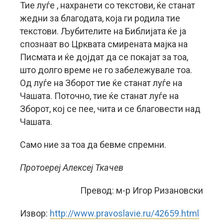
Тие луѓе , нахранети со текстови, ќе станат
жедни за благодата, која ги родила тие
текстови. Љубителите на Библијата ќе ја
спознаат во Црквата смирената мајка на
Писмата и ќе дојдат да се покајат за тоа,
што долго време не го забележувале тоа.
Од луѓе на Зборот тие ќе станат луѓе на
Чашата. Поточно, тие ќе станат луѓе на
Зборот, кој се пее, чита и се благовести над
Чашата.
Само ние за тоа да бевме спремни.
Протоереј Алексеј Ткачев
Превод: м-р Игор Ризановски
Извор:
http://www.pravoslavie.ru/42659.html