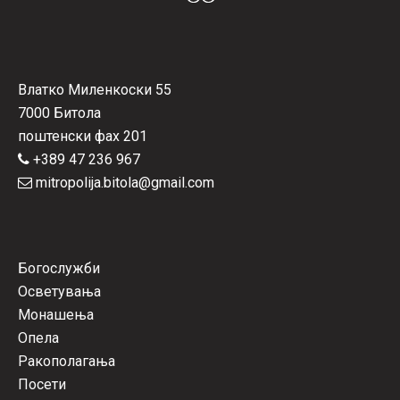
Влатко Миленкоски 55
7000 Битола
поштенски фах 201
+389 47 236 967
mitropolija.bitola@gmail.com
Богослужби
Осветувања
Монашења
Опела
Ракополагања
Посети