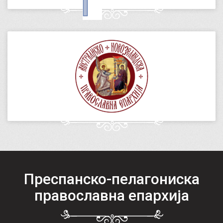
Преспанско-пелагониска
православна епархија