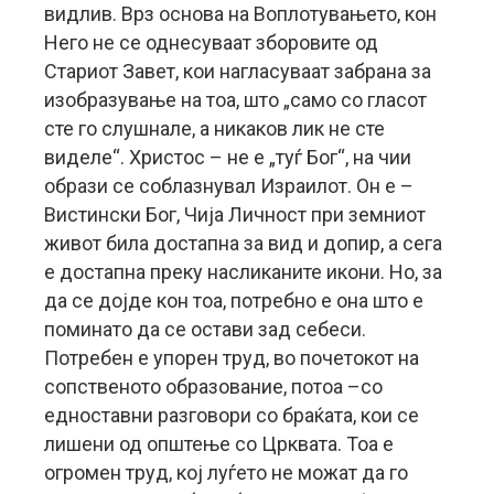
видлив. Врз основа на Воплотувањето, кон
Него не се однесуваат зборовите од
Стариот Завет, кои нагласуваат забрана за
изобразување на тоа, што „само со гласот
сте го слушнале, а никаков лик не сте
виделе“. Христос – не е „туѓ Бог“, на чии
образи се соблазнувал Израилот. Он е –
Вистински Бог, Чија Личност при земниот
живот била достапна за вид и допир, а сега
е достапна преку насликаните икони. Но, за
да се дојде кон тоа, потребно е она што е
поминато да се остави зад себеси.
Потребен е упорен труд, во почетокот на
сопственото образование, потоа –со
едноставни разговори со браќата, кои се
лишени од општење со Црквата. Тоа е
огромен труд, кој луѓето не можат да го