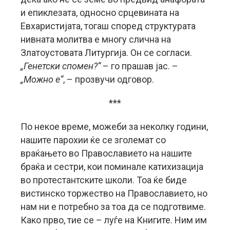
и епиклезата, односно срцевината на
Евхаристијата, тогаш според структурата
нивната молитва е многу слична на
Златоустовата Литургија. Он се согласи.
„Генетски спомен?“
– го прашав јас. –
„Можно е“
, – прозвучи одговор.
***
По некое време, можеби за неколку години,
нашите парохии ќе се зголемат со
враќањето во Православието на нашите
браќа и сестри, кои поминале катихизација
во протестантските школи. Тоа ќе биде
вистинско торжество на Православието, но
нам ни е потребно за тоа да се подготвиме.
Како прво, тие се – луѓе на Книгите. Ним им