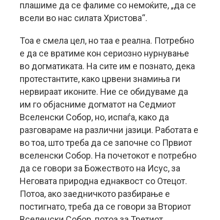
плашиме да се фалиме со немоќите, „да се
всели во нас силата Христова“.
Тоа е смела цел, но таа е реална. Потребно
е да се вратиме кон сериозно нурнување
во догматиката. На сите им е познато, дека
протестантите, како црвени знамиња ги
нервираат иконите. Ние се обидуваме да
им го објасниме догматот на Седмиот
Вселенски Собор, но, испаѓа, како да
разговараме на различни јазици. Работата е
во тоа, што треба да се започне со Првиот
вселенски Собор. На почетокот е потребно
да се говори за Божеството на Исус, за
Неговата природна еднаквост со Отецот.
Потоа, ако заедничкото разбирање е
постигнато, треба да се говори за Вториот
Вселенски Собор, потоа за Третиот.