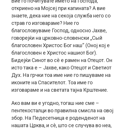
Вие го почитувате името на Господа,
откриено на Мојсеј при капината? А вие
знаете, дека ние на секоја служба него со
страв го изговараме? Ние го
благословуваме Господ, односно Јахве,
говорејќи на црковно-словенски „Сый
благословен Христос Бог наш“ (Оној кој е
благословен е Христос нашиот Бог).
Бидејќи Синот во сè е рамен на Отецот. Он
исто така е – Јахве, како Отецот и Светиот
Дух. На грчки тоа име ние го пишуваме на
иконите на Спасителот. Тоа име го
изговараме и на светата тајна Крштение.
Ако вам ви е угодно, тогаш ние сме –
пентекосталци во правилна смисла на овој
збор. На Педесетница е роденденот на
нашата Црква, и сè, што се случува во неа,