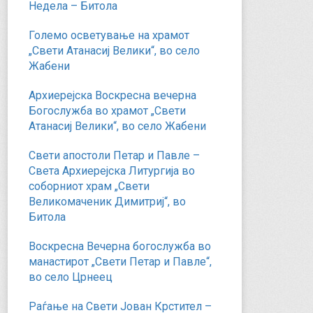
Недела – Битола
Големо осветување на храмот
„Свети Атанасиј Велики“, во село
Жабени
Архиерејска Воскресна вечерна
Богослужба во храмот „Свети
Атанасиј Велики“, во село Жабени
Свети апостоли Петар и Павле –
Света Архиерејска Литургија во
соборниот храм „Свети
Великомаченик Димитриј“, во
Битола
Воскресна Вечерна богослужба во
манастирот „Свети Петар и Павле“,
во село Црнеец
Раѓање на Свети Јован Крстител –