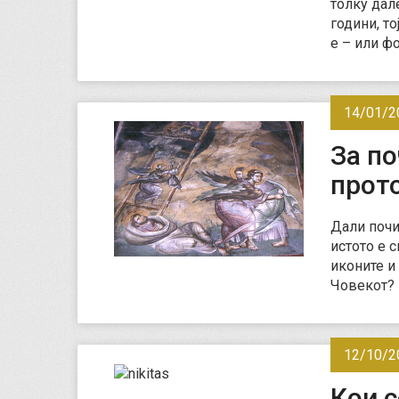
толку дал
години, т
е – или ф
14/01/2
За по
прото
Дали почи
истото е 
иконите и
Човекот? 
12/10/2
Кои с