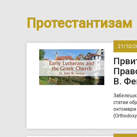
Протестантизам
21/10/2
Први
Прав
В. Ф
Забелешка
статии об
октомври 
(Orthodox