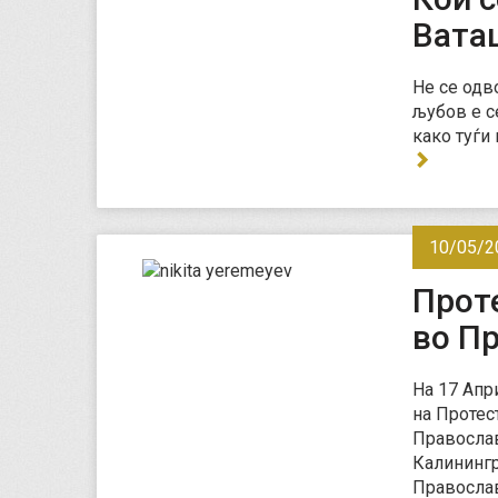
Вата
Не се одв
љубов е с
како туѓи
10/05/2
Прот
во П
На 17 Апр
на Протес
Православ
Калинингр
Православ