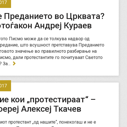
017
е Преданието во Црквата?
тоѓакон Андреј Кураев
ото Писмо може да се толкува надвор од
редание, што всушност претставува Преданието
еговото значење во правилното разбирање на
исмо, дали протестантите го почитуваат Светото
? За…
017
ие кои „протестираат“ –
ереј Алексеј Ткачев
от протестант „од нашите“, понекогаш и не е