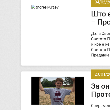
04/02/2
Што 
– Про
Дали Свет
Светото П
и кое е н
Светото П
Предание
23/01/2
За он
Прото
Современи