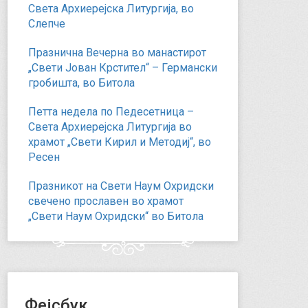
Света Архиерејска Литургија, во
Слепче
Празнична Вечерна во манастирот
„Свети Јован Крстител“ – Германски
гробишта, во Битола
Петта недела по Педесетница –
Света Архиерејска Литургија во
храмот „Свети Кирил и Методиј“, во
Ресен
Празникот на Свети Наум Охридски
свечено прославен во храмот
„Свети Наум Охридски“ во Битола
Фејсбук