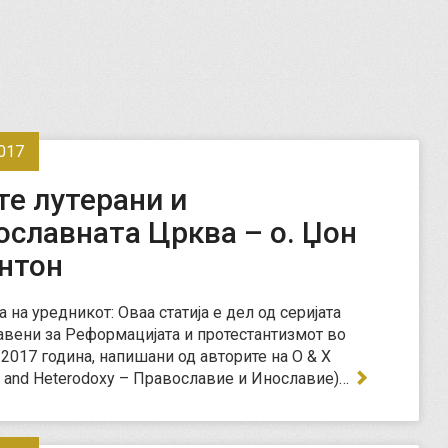
017
те лутерани и
ославната Црква – о. Џон
ентон
 на уредникот: Оваа статија е дел од серијата
јавени за Реформацијата и протестантизмот во
2017 година, напишани од авторите на О & Х
y and Heterodoxy – Православие и Инославие)…