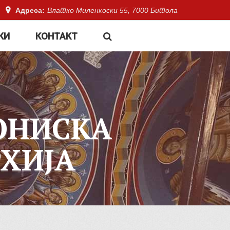
Адреса:
Влатко Миленкоски 55, 7000 Битола
КИ
КОНТАКТ
ОНИСКА
ХИЈА