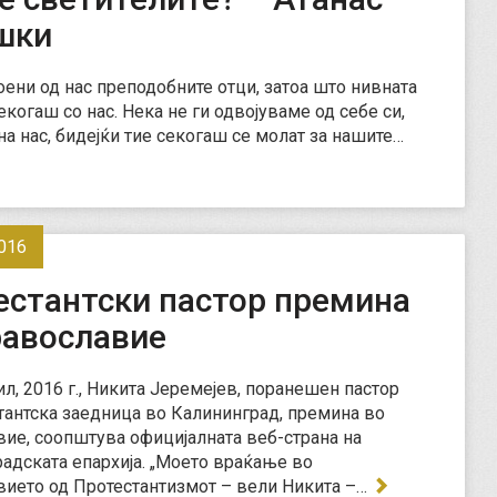
шки
оени од нас преподобните отци, затоа што нивната
екогаш со нас. Нека не ги одвојуваме од себе си,
 на нас, бидејќи тие секогаш се молат за нашите…
016
естантски пастор премина
равославие
ил, 2016 г., Никита Јеремејев, поранешен пастор
тантска заедница во Калининград, премина во
ие, соопштува официјалната веб-страна на
адската епархија. „Моето враќање во
ието од Протестантизмот – вели Никита –…