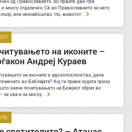
ечен од Православието. Во првите две-три
ој е многу отдалечен. Сè во Православието за него
олкор, или незнабоштво. Но, животот…
017
читувањето на иконите –
ѓакон Андреј Кураев
тувањето на иконите е идолопоклонство, дали
споменато во Библијата? Кој ги прави чудата преку
 што значи почитувањето на Божјиот образ во
– за ова и за мнгоу…
016
е светителите? – Атанас