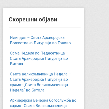
Скорешни објави
Илинден – Света Архиерејска
Божествена Литургија во Трново
Осма Недела по Педесетница –
Света Архиерејска Литургија во
Битола
Света великомаченица Недела –
Света Архиерејска Литургија во
храмот „Света Великомаченица
Недела“ во Битола
Архиерејска Вечерна богослужба во
хармот Света Великомаченица