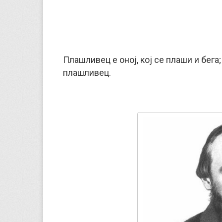
Плашливец е оној, кој се плаши и бега; 
плашливец.