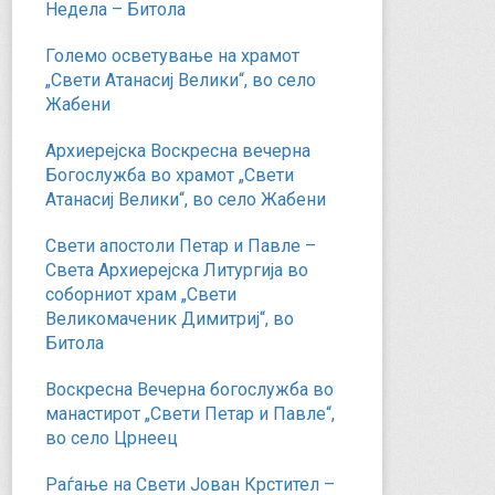
Недела – Битола
Големо осветување на храмот
„Свети Атанасиј Велики“, во село
Жабени
Архиерејска Воскресна вечерна
Богослужба во храмот „Свети
Атанасиј Велики“, во село Жабени
Свети апостоли Петар и Павле –
Света Архиерејска Литургија во
соборниот храм „Свети
Великомаченик Димитриј“, во
Битола
Воскресна Вечерна богослужба во
манастирот „Свети Петар и Павле“,
во село Црнеец
Раѓање на Свети Јован Крстител –