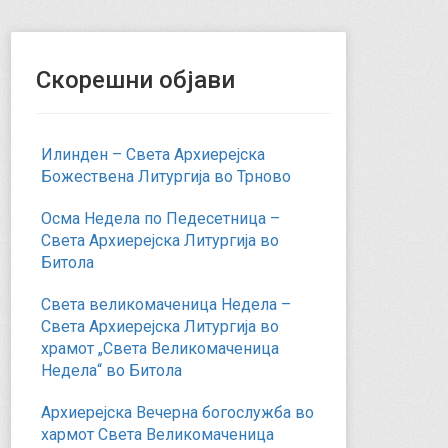
Скорешни објави
Илинден – Света Архиерејска
Божествена Литургија во Трново
Осма Недела по Педесетница –
Света Архиерејска Литургија во
Битола
Света великомаченица Недела –
Света Архиерејска Литургија во
храмот „Света Великомаченица
Недела“ во Битола
Архиерејска Вечерна богослужба во
хармот Света Великомаченица