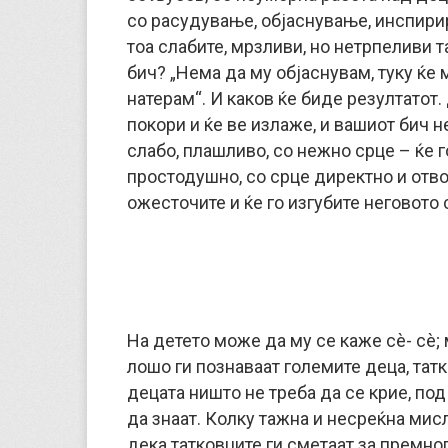
со расудување, објаснување, инспири
тоа слабите, мрзливи, но нетрпеливи т
бич? „Нема да му објаснувам, туку ќе 
натерам“. И каков ќе биде резултатот.
покори и ќе ве излаже, и вашиот бич не
слабо, плашливо, со нежно срце – ќе 
простодушно, со срце директно и отвор
ожесточите и ќе го изгубите неговото 
На детето може да му се каже сè- сè;
лошо ги познаваат големите деца, татк
децата ништо не треба да се крие, под
да знаат. Колку тажна и несреќна мис
дека татковците ги сметаат за премно