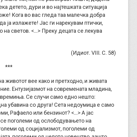
ека детето, дури и во најтешката ситуација
же! Кога во вас гледа таа малечка добра
да ја излажете! Јас ги нарекувам птички,
 на светов. <…> Преку децата се лекува
(Идиот. VIII. С. 58)
***
а животот вее како и претходно, и живата
ние. Ентузијазмот на современата младина,
е времиња. Се случи само едно нешто:
на убавина со друга! Сета недоумица е само
зми, Рафаело или бензинот? <…> А јас
 се поголеми од ослободувањето на
големи од социјализмот, поголеми од
јата, поголеми од целото човештво, зашто