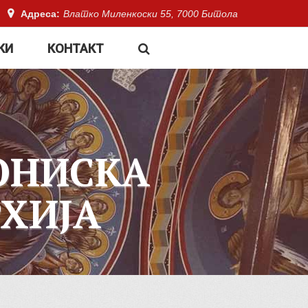
Адреса:
Влатко Миленкоски 55, 7000 Битола
КИ
КОНТАКТ
ОНИСКА
ХИЈА