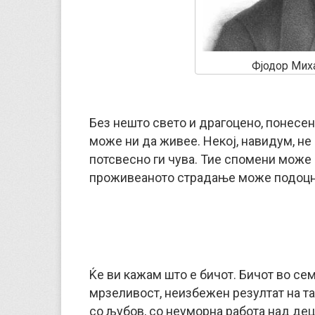
Фјодор Мих
Без нешто свето и драгоцено, понесен
може ни да живее. Некој, навидум, не 
потсвесно ги чува. Тие спомени може д
проживеаното страдање може подоцна
Ќе ви кажам што е бичот. Бичот во се
мрзеливост, неизбежен резултат на та
со љубов, со неуморна работа над дец