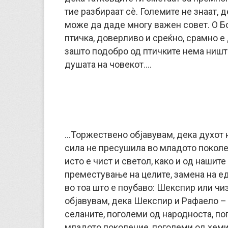
тие разбираат сè. Големите не знаат, д
може да даде многу важен совет. О Бо
птичка, доверливо и среќно, срамно е 
зашто подобро од птичките нема ништо
душата на човекот….
…Торжествено објавувам, дека духот н
сила не пресушила во младото поколе
исто е чист и светол, како и од нашит
преместување на целите, замена на ед
во тоа што е поубаво: Шекспир или чи
објавувам, дека Шекспир и Рафаело –
селаните, поголеми од народноста, по
младото поколение, поголеми од хеми