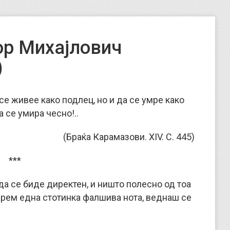
ор Михајлович
)
се живее како подлец, но и да се умрe како
 се умира чесно!..
(Браќа Карамазови. XIV. С. 445)
***
да се биде директен, и ништо полесно од тоа
барем една стотинка фалшива нота, веднаш се