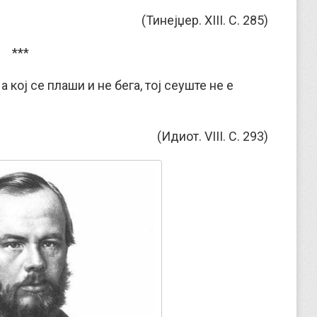
(Тинејџер. XIII. С. 285)
***
а кој се плаши и не бега, тој сеуште не е
(Идиот. VIII. С. 293)