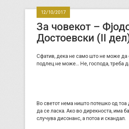
12/10/2017
За човекот – Фјод
Достоевски (II дел
Сфатив, дека не само што не може да 
подлец не може… Не, господа, треба да
Во светот нема ништо потешко од тоа 
да се ласка. Ако во дирекноста, има 
случува дисонанс, а потоа и скандал.