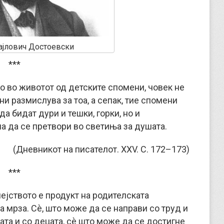
ајлович Достоевски
***
о во животот од детските спомени, човек не
ни размислува за тоа, а сепак, тие спомени
а бидат дури и тешки, горки, но и
 да се претвори во светиња за душата.
(Дневникот на писателот. XXV. С. 172–173)
***
мејството е продукт на родителската
а мрза. Сè, што може да се направи со труд и
ата и со децата, сè што може да се достигне