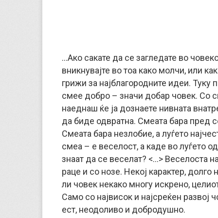
…Ако сакате да се загледате во човеко
вникнувајте во тоа како молчи, или как
грижи за најблагородните идеи. Туку 
смее добро – значи добар човек. Со с
наеднаш ќе ја дознаете нивната внатр
да биде одвратна. Смеата бара пред с
Смеата бара незлобие, а луѓето најче
смеа – е веселост, а каде во луѓето о
знаат да се веселат? <…> Веселоста на
раце и со нозе. Некој карактер, долго 
ли човек некако многу искрено, целиот
Само со највисок и најсреќен развој ч
ест, неодоливо и добродушно.