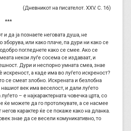
(Дневникот на писателот. XXV. С. 16)
***
т и да ја познаете неговата душа, не
о зборува, или како плаче, па дури ни како се
подобро погледнете како се смее. Ако се
меата некои луѓе сосема се издаваат, и
ешност. Дури и неспорно умната смеа, знае
è искреност, а каде има во луѓето искреност?
сто се смеат злобно. Искрената и безлобна
д нашиот век има веселост, и дали луѓето
 луѓето – е најкарактерната човечка црта, со
не ќе можете да го протолкувате, а се насмее
 негов карактер ќе се покаже како на дланка.
овек знае да се весели комуникативно, то