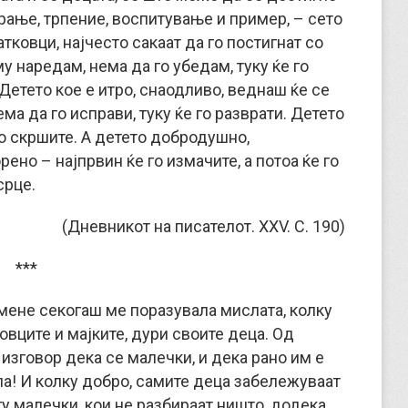
рање, трпение, воспитување и пример, – сето
атковци, најчесто сакаат да го постигнат со
му наредам, нема да го убедам, туку ќе го
 Детето кое е итро, снаодливо, веднаш ќе се
ма да го исправи, туку ќе го разврати. Детето
го скршите. А детето добродушно,
ено – најпрвин ќе го измачите, а потоа ќе го
срце.
(Дневникот на писателот. XXV. С. 190)
***
 мене секогаш ме поразувала мислата, колку
овците и мајките, дури своите деца. Од
 изговор дека се малечки, и дека рано им е
ла! И колку добро, самите деца забележуваат
гу малечки, кои не разбираат ништо, додека