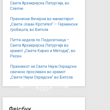
Света Архиерејска Литургија, во
Слепче
Празнична Вечерна во манастирот
„Свети Јован Крстител“ – Германски
гробишта, во Битола
Петта недела по Педесетница –
Света Архиерејска Литургија во
храмот „Свети Кирил и Методиј“, во
Ресен
Празникот на Свети Наум Охридски
свечено прославен во храмот
„Свети Наум Охридски“ во Битола
Фејсбук