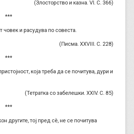
(Злосторство и казна. VI. С. 366)
***
т човек и расудува по совеста.
(Писма. XXVIII. С. 228)
***
ристојност, која треба да се почитува, дури и
(Тетратка со забелешки. XXIV. С. 85)
***
кон другите, тој пред сè, не се почитува